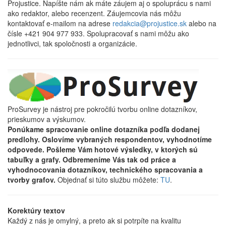
Projustice. Napíšte nám ak máte záujem aj o spoluprácu s nami
ako redaktor, alebo recenzent. Záujemcovia nás môžu
kontaktovať e-mailom na adrese
redakcia@projustice.sk
alebo na
čísle +421 904 977 933. Spolupracovať s nami môžu ako
jednotlivci, tak spoločnosti a organizácie.
ProSurvey je nástroj pre pokročilú tvorbu online dotazníkov,
prieskumov a výskumov.
Ponúkame spracovanie online dotazníka podľa dodanej
predlohy. Oslovíme vybraných respondentov, vyhodnotíme
odpovede. Pošleme Vám hotové výsledky, v ktorých sú
tabuľky a grafy. Odbremeníme Vás tak od práce a
vyhodnocovania dotazníkov, technického spracovania a
tvorby grafov.
Objednať si túto službu môžete:
TU
.
Korektúry textov
Každý z nás je omylný, a preto ak si potrpíte na kvalitu