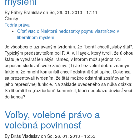
myslení
By
Fábry Branislav
on
So, 26. 01. 2013 - 17:11
Články
Teória práva
Čítať viac
o Niektoré nedostatky pojmu vlastníctvo v
liberálnom myslení
Je všeobecne uznávaným tvrdením, že liberáli chceli „slabý štát".
Typickým predstaviteľom bol F. A. v. Hayek, ktorý tvrdil, že úlohou
štátu je vytvárať len akýsi rámec, v ktorom môžu jednotlivci
úspešne sledovať svoje záujmy. (1) Je tiež veľmi dobre známym
faktom, že mnohí komunisti chceli odstrániť štát úplne. Dokonca
sa prezentovali tvrdením, že štát možno odstrániť zosilňovaním
jeho represívnej funkcie. Na základe uvedeného sa núka otázka:
Sú liberáli iba „rozriedení“ komunisti, ktorí nedokážu doviesť veci
do konca?
Voľby, volebné právo a
volebná povinnosť
By
Birás Vladislav
on
So, 26. 01. 2013 - 15:55