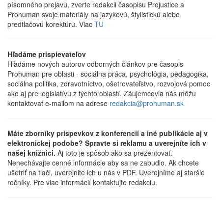
písomného prejavu, zverte redakcii časopisu Projustice a
Prohuman svoje materiály na jazykovú, štylistickú alebo
predtlačovú korektúru. Viac
TU
Hľadáme prispievateľov
Hľadáme nových autorov odborných článkov pre časopis
Prohuman pre oblasti - sociálna práca, psychológia, pedagogika,
sociálna politika, zdravotníctvo, ošetrovateľstvo, rozvojová pomoc
ako aj pre legislatívu z týchto oblastí. Záujemcovia nás môžu
kontaktovať e-mailom na adrese
redakcia@prohuman.sk
Máte zborníky príspevkov z konferencií a iné publikácie aj v
elektronickej podobe? Spravte si reklamu a uverejníte ich v
našej knižnici.
Aj toto je spôsob ako sa prezentovať.
Nenechávajte cenné informácie aby sa ne zabudlo. Ak chcete
ušetriť na tlači, uverejnite ich u nás v PDF. Uverejníme aj staršie
ročníky. Pre viac informácií kontaktujte redakciu.