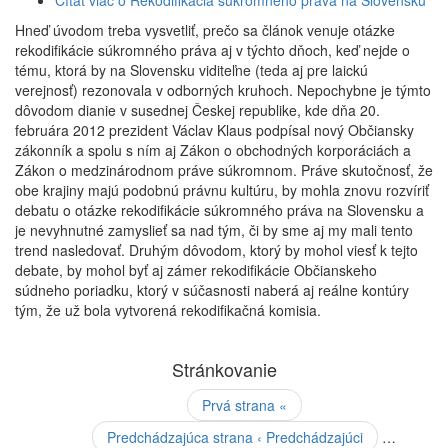
Čítať viac
o Rekodifikácia súkromného práva na Slovensku
Hneď úvodom treba vysvetliť, prečo sa článok venuje otázke
rekodifikácie súkromného práva aj v týchto dňoch, keď nejde o
tému, ktorá by na Slovensku viditeľne (teda aj pre laickú
verejnosť) rezonovala v odborných kruhoch. Nepochybne je týmto
dôvodom dianie v susednej Českej republike, kde dňa 20.
februára 2012 prezident Václav Klaus podpísal nový Občiansky
zákonník a spolu s ním aj Zákon o obchodných korporáciách a
Zákon o medzinárodnom práve súkromnom. Práve skutočnosť, že
obe krajiny majú podobnú právnu kultúru, by mohla znovu rozvíriť
debatu o otázke rekodifikácie súkromného práva na Slovensku a
je nevyhnutné zamyslieť sa nad tým, či by sme aj my mali tento
trend nasledovať. Druhým dôvodom, ktorý by mohol viesť k tejto
debate, by mohol byť aj zámer rekodifikácie Občianskeho
súdneho poriadku, ktorý v súčasnosti naberá aj reálne kontúry
tým, že už bola vytvorená rekodifikačná komisia.
Stránkovanie
Prvá strana
«
Predchádzajúca strana
‹ Predchádzajúci
…