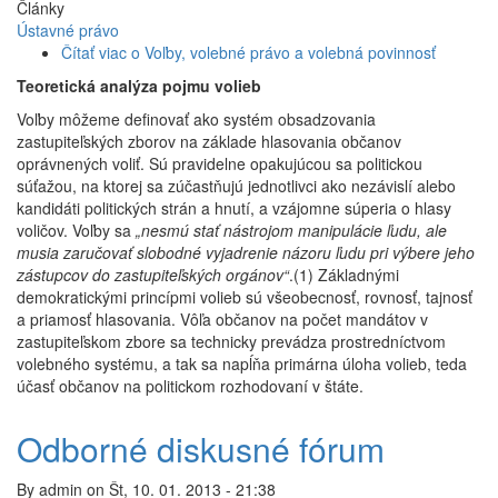
Články
Ústavné právo
Čítať viac
o Voľby, volebné právo a volebná povinnosť
Teoretická analýza pojmu volieb
Voľby môžeme definovať ako systém obsadzovania
zastupiteľských zborov na základe hlasovania občanov
oprávnených voliť. Sú pravidelne opakujúcou sa politickou
súťažou, na ktorej sa zúčastňujú jednotlivci ako nezávislí alebo
kandidáti politických strán a hnutí, a vzájomne súperia o hlasy
voličov. Voľby sa
„nesmú stať nástrojom manipulácie ľudu, ale
musia zaručovať slobodné vyjadrenie názoru ľudu pri výbere jeho
zástupcov do zastupiteľských orgánov“
.(1) Základnými
demokratickými princípmi volieb sú všeobecnosť, rovnosť, tajnosť
a priamosť hlasovania. Vôľa občanov na počet mandátov v
zastupiteľskom zbore sa technicky prevádza prostredníctvom
volebného systému, a tak sa napĺňa primárna úloha volieb, teda
účasť občanov na politickom rozhodovaní v štáte.
Odborné diskusné fórum
By
admin
on
Št, 10. 01. 2013 - 21:38