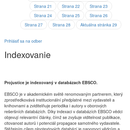
Strana
21
Strana
22
Strana
23
Strana
24
Strana
25
Strana
26
Strana
27
Strana
28
Aktuálna stránka
29
Prihlásiť sa na odber
Indexovanie
Projustice je indexovaný v databázach EBSCO.
EBSCO je v akademickém světě renomovaným partnerem, který
zprostředkovává institucionální předplatné mezi vydavateli a
knihovnami a zviditelňuje periodika i autory v oborových
rešeršních databázích. Díky indexaci v databázích EBSCO vědci
objevují relevantní články, čímž se zvyšuje viditelnost publikace,
citovanost autorů i potenciál propagace samotného vydavatele.
Stěžejním cílem plnotextových databází je napomoci vědcům a