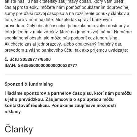
ak ste našli u nás čitateľsky zaujímavý obsah, ktorý vám ušetril
čas aj prostriedky, môžete nám pomôcť poukázaním dobrovoľnej
sumy pre ďalší rozvoj časopisu a na rozšírenie ponuky článkov a
tém, ktoré v ňom nájdete. Môžete tak spraviť bankovým
prevodom. Celý obsah časopisu je bezplatne a voľne dostupný a
toto je jeden z mála zdrojov, ktoré na jeho rozvoj máme. Nemáme
spoplatnený obsah, ale môže nás podporiť cez fundraising.
Ak chcete zaslať jednorazový, alebo opakovaný finančný dar,
prevodom z vášho bankového účtu, tak ako príjemcu uvádzajte:
č. účtu 20528777/6500
IBAN: SK8565000000000020528777
Sponzori & fundraising
Hľadáme sponzorov a partnerov časopisu, ktorí nám pomôžu
s jeho prevádzkou. Záujemcovia o spoluprácu môžu
kontaktovať redakciu. Ponúkame zaujímavé možnosti
reklamy.
Članky