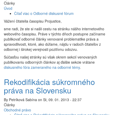
Články
Úvod
Čítať viac
o Odborné diskusné fórum
Vážení čitatelia časopisu Projustice,
sme radi, že ste si našli cestu na stránku nášho internetového
webového časopisu. Práve v týchto dňoch postupne začíname
publikovať odborné články venované problematike práva a
spravodlivosti, ktoré, ako dúfame, nájdu v radoch čitateľov z
odbornej i širokej verejnosti pozitívnu odozvu.
Súčasťou našej stránky sú však okrem sekcií venovaných
publikovaniu odborných článkov aj ďalšie sekcie vrátane
diskusného fóra zameraného na odborné témy
.
Rekodifikácia súkromného
práva na Slovensku
By
Petríková Sabína
on
St, 09. 01. 2013 - 22:37
Články
Obchodné právo