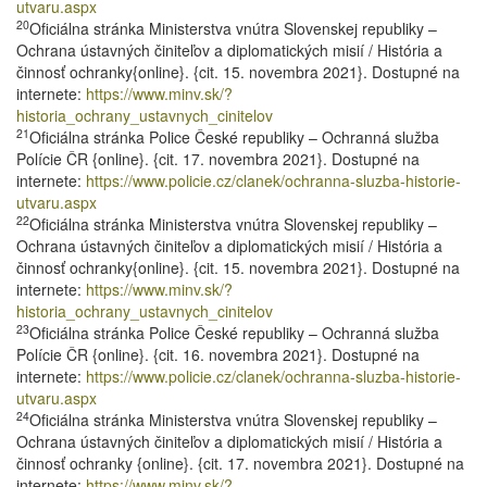
utvaru.aspx
20
Oficiálna stránka Ministerstva vnútra Slovenskej republiky –
Ochrana ústavných činiteľov a diplomatických misií / História a
činnosť ochranky{online}. {cit. 15. novembra 2021}. Dostupné na
internete:
https://www.minv.sk/?
historia_ochrany_ustavnych_cinitelov
21
Oficiálna stránka Police České republiky – Ochranná služba
Polície ČR {online}. {cit. 17. novembra 2021}. Dostupné na
internete:
https://www.policie.cz/clanek/ochranna-sluzba-historie-
utvaru.aspx
22
Oficiálna stránka Ministerstva vnútra Slovenskej republiky –
Ochrana ústavných činiteľov a diplomatických misií / História a
činnosť ochranky{online}. {cit. 15. novembra 2021}. Dostupné na
internete:
https://www.minv.sk/?
historia_ochrany_ustavnych_cinitelov
23
Oficiálna stránka Police České republiky – Ochranná služba
Polície ČR {online}. {cit. 16. novembra 2021}. Dostupné na
internete:
https://www.policie.cz/clanek/ochranna-sluzba-historie-
utvaru.aspx
24
Oficiálna stránka Ministerstva vnútra Slovenskej republiky –
Ochrana ústavných činiteľov a diplomatických misií / História a
činnosť ochranky {online}. {cit. 17. novembra 2021}. Dostupné na
internete:
https://www.minv.sk/?