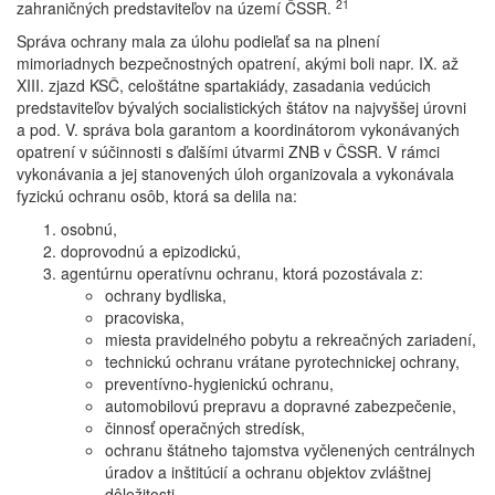
21
zahraničných predstaviteľov na území ČSSR.
Správa ochrany mala za úlohu podieľať sa na plnení
mimoriadnych bezpečnostných opatrení, akými boli napr. IX. až
XIII. zjazd KSČ, celoštátne spartakiády, zasadania vedúcich
predstaviteľov bývalých socialistických štátov na najvyššej úrovni
a pod. V. správa bola garantom a koordinátorom vykonávaných
opatrení v súčinnosti s ďalšími útvarmi ZNB v ČSSR. V rámci
vykonávania a jej stanovených úloh organizovala a vykonávala
fyzickú ochranu osôb, ktorá sa delila na:
osobnú,
doprovodnú a epizodickú,
agentúrnu operatívnu ochranu, ktorá pozostávala z:
ochrany bydliska,
pracoviska,
miesta pravidelného pobytu a rekreačných zariadení,
technickú ochranu vrátane pyrotechnickej ochrany,
preventívno-hygienickú ochranu,
automobilovú prepravu a dopravné zabezpečenie,
činnosť operačných stredísk,
ochranu štátneho tajomstva vyčlenených centrálnych
úradov a inštitúcií a ochranu objektov zvláštnej
dôležitosti.