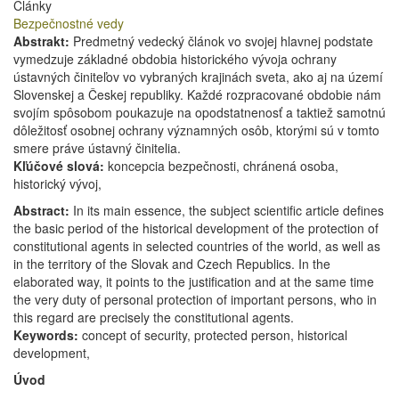
Články
Bezpečnostné vedy
Abstrakt:
Predmetný vedecký článok vo svojej hlavnej podstate
vymedzuje základné obdobia historického vývoja ochrany
ústavných činiteľov vo vybraných krajinách sveta, ako aj na území
Slovenskej a Českej republiky. Každé rozpracované obdobie nám
svojím spôsobom poukazuje na opodstatnenosť a taktiež samotnú
dôležitosť osobnej ochrany významných osôb, ktorými sú v tomto
smere práve ústavný činitelia.
Kľúčové slová:
koncepcia bezpečnosti, chránená osoba,
historický vývoj,
Abstract:
In its main essence, the subject scientific article defines
the basic period of the historical development of the protection of
constitutional agents in selected countries of the world, as well as
in the territory of the Slovak and Czech Republics. In the
elaborated way, it points to the justification and at the same time
the very duty of personal protection of important persons, who in
this regard are precisely the constitutional agents.
Keywords:
concept of security, protected person, historical
development,
Úvod