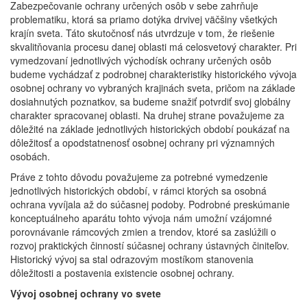
Zabezpečovanie ochrany určených osôb v sebe zahrňuje
problematiku, ktorá sa priamo dotýka drvivej väčšiny všetkých
krajín sveta. Táto skutočnosť nás utvrdzuje v tom, že riešenie
skvalitňovania procesu danej oblasti má celosvetový charakter. Pri
vymedzovaní jednotlivých východísk ochrany určených osôb
budeme vychádzať z podrobnej charakteristiky historického vývoja
osobnej ochrany vo vybraných krajinách sveta, pričom na základe
dosiahnutých poznatkov, sa budeme snažiť potvrdiť svoj globálny
charakter spracovanej oblasti. Na druhej strane považujeme za
dôležité na základe jednotlivých historických období poukázať na
dôležitosť a opodstatnenosť osobnej ochrany pri významných
osobách.
Práve z tohto dôvodu považujeme za potrebné vymedzenie
jednotlivých historických období, v rámci ktorých sa osobná
ochrana vyvíjala až do súčasnej podoby. Podrobné preskúmanie
konceptuálneho aparátu tohto vývoja nám umožní vzájomné
porovnávanie rámcových zmien a trendov, ktoré sa zaslúžili o
rozvoj praktických činností súčasnej ochrany ústavných činiteľov.
Historický vývoj sa stal odrazovým mostíkom stanovenia
dôležitosti a postavenia existencie osobnej ochrany.
Vývoj osobnej ochrany vo svete