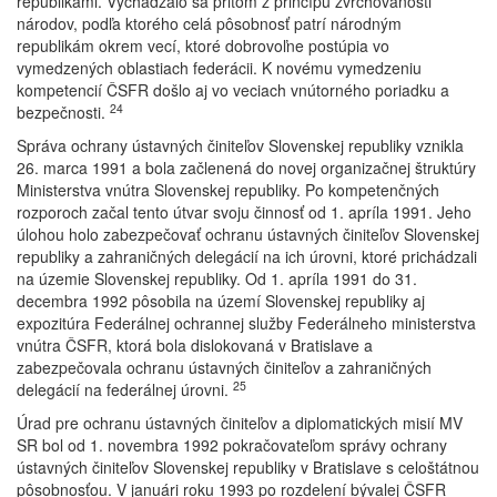
republikami. Vychádzalo sa pritom z princípu zvrchovanosti
národov, podľa ktorého celá pôsobnosť patrí národným
republikám okrem vecí, ktoré dobrovoľne postúpia vo
vymedzených oblastiach federácii. K novému vymedzeniu
kompetencií ČSFR došlo aj vo veciach vnútorného poriadku a
24
bezpečnosti.
Správa ochrany ústavných činiteľov Slovenskej republiky vznikla
26. marca 1991 a bola začlenená do novej organizačnej štruktúry
Ministerstva vnútra Slovenskej republiky. Po kompetenčných
rozporoch začal tento útvar svoju činnosť od 1. apríla 1991. Jeho
úlohou holo zabezpečovať ochranu ústavných činiteľov Slovenskej
republiky a zahraničných delegácií na ich úrovni, ktoré prichádzali
na územie Slovenskej republiky. Od 1. apríla 1991 do 31.
decembra 1992 pôsobila na území Slovenskej republiky aj
expozitúra Federálnej ochrannej služby Federálneho ministerstva
vnútra ČSFR, ktorá bola dislokovaná v Bratislave a
zabezpečovala ochranu ústavných činiteľov a zahraničných
25
delegácií na federálnej úrovni.
Úrad pre ochranu ústavných činiteľov a diplomatických misií MV
SR bol od 1. novembra 1992 pokračovateľom správy ochrany
ústavných činiteľov Slovenskej republiky v Bratislave s celoštátnou
pôsobnosťou. V januári roku 1993 po rozdelení bývalej ČSFR