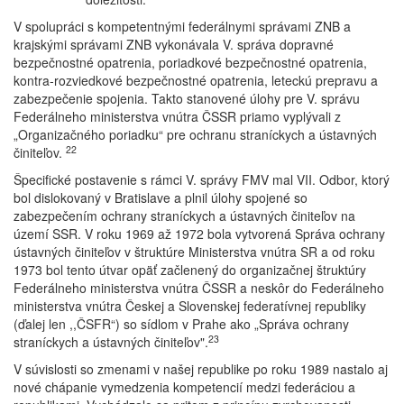
V spolupráci s kompetentnými federálnymi správami ZNB a
krajskými správami ZNB vykonávala V. správa dopravné
bezpečnostné opatrenia, poriadkové bezpečnostné opatrenia,
kontra-rozviedkové bezpečnostné opatrenia, leteckú prepravu a
zabezpečenie spojenia. Takto stanovené úlohy pre V. správu
Federálneho ministerstva vnútra ČSSR priamo vyplývali z
„Organizačného poriadku“ pre ochranu straníckych a ústavných
22
činiteľov.
Špecifické postavenie s rámci V. správy FMV mal VII. Odbor, ktorý
bol dislokovaný v Bratislave a plnil úlohy spojené so
zabezpečením ochrany straníckych a ústavných činiteľov na
území SSR. V roku 1969 až 1972 bola vytvorená Správa ochrany
ústavných činiteľov v štruktúre Ministerstva vnútra SR a od roku
1973 bol tento útvar opäť začlenený do organizačnej štruktúry
Federálneho ministerstva vnútra ČSSR a neskôr do Federálneho
ministerstva vnútra Českej a Slovenskej federatívnej republiky
(ďalej len ,,ČSFR“) so sídlom v Prahe ako „Správa ochrany
23
straníckych a ústavných činiteľov".
V súvislosti so zmenami v našej republike po roku 1989 nastalo aj
nové chápanie vymedzenia kompetencií medzi federáciou a