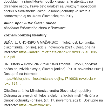
obdobiach, v rámci ktorých došlo k spáchaniu atentátov na
chránené osoby. Práve tieto udalosti sa výrazným spôsobom
pričinili o skvalitnenie výkonu osobnej ochrany vo svete a
samozrejme aj na území Slovenskej republiky.
Autor: npor. JUDr. Štefan Dubeň
Akadémia Policajného zboru v Bratislave
Zoznam použitej literatúry
BEŇA. J., UHORSKO A MAĎARSKO – Totožnosť, kontinuita,
diskontinuita. {online}. {cit. 9. novembra 2021}. Dostupné na
internete:
https://karolinum.cz/data/clanek/1132/PHS_43.138-
165.pdf
HN History – Revolúcia v roku 1848 zmenila Európu, prvýkrát
počas nej zdvihli hlavy aj Slováci {online}. {cit. 9. novembra 2021}.
Dostupné na internete:
https://history.hnonline.sk/starsie-dejiny/1710036-revolucia-v-
roku-184…
Oficiálna stránka Ministerstva vnútra Slovenskej republiky –
Ochrana ústavných činiteľov a diplomatických misií / História a
činnosť ochranky {online}. {cit. 17. novembra 2021}. Dostupné na
internete:
https://www.minv.sk/?