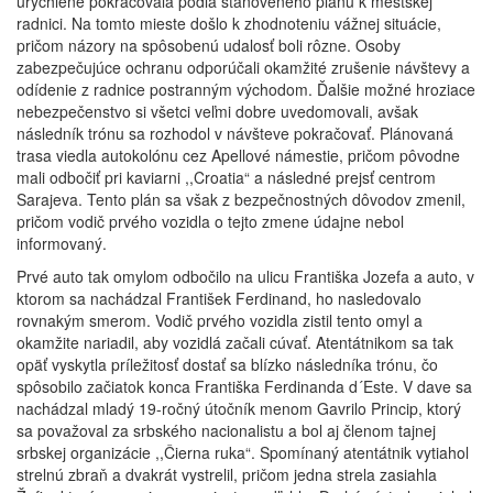
urýchlene pokračovala podľa stanoveného plánu k mestskej
radnici. Na tomto mieste došlo k zhodnoteniu vážnej situácie,
pričom názory na spôsobenú udalosť boli rôzne. Osoby
zabezpečujúce ochranu odporúčali okamžité zrušenie návštevy a
odídenie z radnice postranným východom. Ďalšie možné hroziace
nebezpečenstvo si všetci veľmi dobre uvedomovali, avšak
následník trónu sa rozhodol v návšteve pokračovať. Plánovaná
trasa viedla autokolónu cez Apellové námestie, pričom pôvodne
mali odbočiť pri kaviarni ,,Croatia“ a následné prejsť centrom
Sarajeva. Tento plán sa však z bezpečnostných dôvodov zmenil,
pričom vodič prvého vozidla o tejto zmene údajne nebol
informovaný.
Prvé auto tak omylom odbočilo na ulicu Františka Jozefa a auto, v
ktorom sa nachádzal František Ferdinand, ho nasledovalo
rovnakým smerom. Vodič prvého vozidla zistil tento omyl a
okamžite nariadil, aby vozidlá začali cúvať. Atentátnikom sa tak
opäť vyskytla príležitosť dostať sa blízko následníka trónu, čo
spôsobilo začiatok konca Františka Ferdinanda d´Este. V dave sa
nachádzal mladý 19-ročný útočník menom Gavrilo Princip, ktorý
sa považoval za srbského nacionalistu a bol aj členom tajnej
srbskej organizácie ,,Čierna ruka“. Spomínaný atentátnik vytiahol
strelnú zbraň a dvakrát vystrelil, pričom jedna strela zasiahla