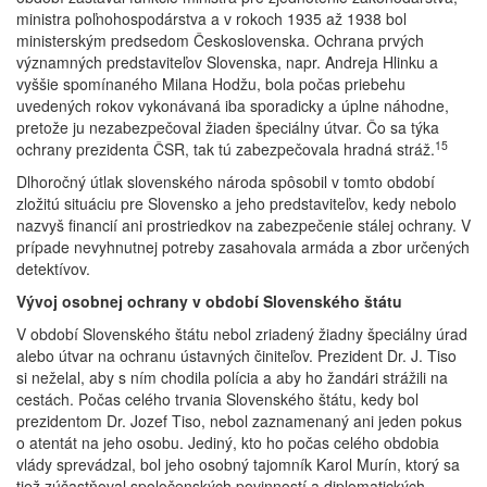
ministra poľnohospodárstva a v rokoch 1935 až 1938 bol
ministerským predsedom Československa. Ochrana prvých
významných predstaviteľov Slovenska, napr. Andreja Hlinku a
vyššie spomínaného Milana Hodžu, bola počas priebehu
uvedených rokov vykonávaná iba sporadicky a úplne náhodne,
pretože ju nezabezpečoval žiaden špeciálny útvar. Čo sa týka
15
ochrany prezidenta ČSR, tak tú zabezpečovala hradná stráž.
Dlhoročný útlak slovenského národa spôsobil v tomto období
zložitú situáciu pre Slovensko a jeho predstaviteľov, kedy nebolo
nazvyš financií ani prostriedkov na zabezpečenie stálej ochrany. V
prípade nevyhnutnej potreby zasahovala armáda a zbor určených
detektívov.
Vývoj osobnej ochrany v období Slovenského štátu
V období Slovenského štátu nebol zriadený žiadny špeciálny úrad
alebo útvar na ochranu ústavných činiteľov. Prezident Dr. J. Tiso
si neželal, aby s ním chodila polícia a aby ho žandári strážili na
cestách. Počas celého trvania Slovenského štátu, kedy bol
prezidentom Dr. Jozef Tiso, nebol zaznamenaný ani jeden pokus
o atentát na jeho osobu. Jediný, kto ho počas celého obdobia
vlády sprevádzal, bol jeho osobný tajomník Karol Murín, ktorý sa
tiež zúčastňoval spoločenských povinností a diplomatických