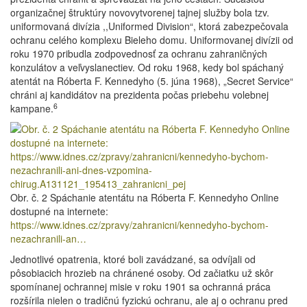
organizačnej štruktúry novovytvorenej tajnej služby bola tzv.
uniformovaná divízia ,,Uniformed Division“, ktorá zabezpečovala
ochranu celého komplexu Bieleho domu. Uniformovanej divízii od
roku 1970 pribudla zodpovednosť za ochranu zahraničných
konzulátov a veľvyslanectiev. Od roku 1968, kedy bol spáchaný
atentát na Róberta F. Kennedyho (5. júna 1968), „Secret Service“
chráni aj kandidátov na prezidenta počas priebehu volebnej
6
kampane.
Obr. č. 2 Spáchanie atentátu na Róberta F. Kennedyho Online
dostupné na internete:
https://www.idnes.cz/zpravy/zahranicni/kennedyho-bychom-
nezachranili-an…
Jednotlivé opatrenia, ktoré boli zavádzané, sa odvíjali od
pôsobiacich hrozieb na chránené osoby. Od začiatku už skôr
spomínanej ochrannej misie v roku 1901 sa ochranná práca
rozšírila nielen o tradičnú fyzickú ochranu, ale aj o ochranu pred