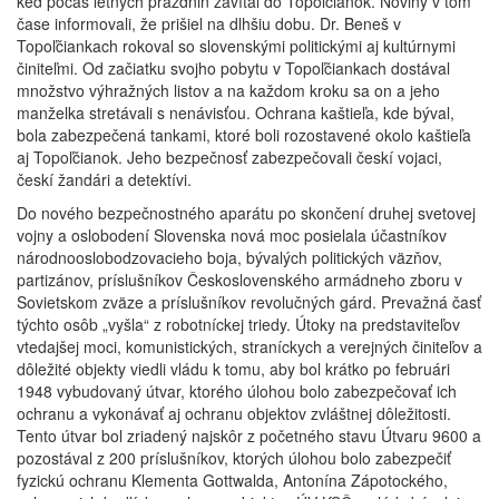
keď počas letných prázdnin zavítal do Topoľčianok. Noviny v tom
čase informovali, že prišiel na dlhšiu dobu. Dr. Beneš v
Topoľčiankach rokoval so slovenskými politickými aj kultúrnymi
činiteľmi. Od začiatku svojho pobytu v Topoľčiankach dostával
množstvo výhražných listov a na každom kroku sa on a jeho
manželka stretávali s nenávisťou. Ochrana kaštieľa, kde býval,
bola zabezpečená tankami, ktoré boli rozostavené okolo kaštieľa
aj Topoľčianok. Jeho bezpečnosť zabezpečovali českí vojaci,
českí žandári a detektívi.
Do nového bezpečnostného aparátu po skončení druhej svetovej
vojny a oslobodení Slovenska nová moc posielala účastníkov
národnooslobodzovacieho boja, bývalých politických väzňov,
partizánov, príslušníkov Československého armádneho zboru v
Sovietskom zväze a príslušníkov revolučných gárd. Prevažná časť
týchto osôb „vyšla“ z robotníckej triedy. Útoky na predstaviteľov
vtedajšej moci, komunistických, straníckych a verejných činiteľov a
dôležité objekty viedli vládu k tomu, aby bol krátko po februári
1948 vybudovaný útvar, ktorého úlohou bolo zabezpečovať ich
ochranu a vykonávať aj ochranu objektov zvláštnej dôležitosti.
Tento útvar bol zriadený najskôr z početného stavu Útvaru 9600 a
pozostával z 200 príslušníkov, ktorých úlohou bolo zabezpečiť
fyzickú ochranu Klementa Gottwalda, Antonína Zápotockého,