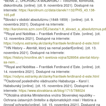
BEŇA. J., UHORSKO A MAĎARSKO – Totožnosť, kontinuita,
diskontinuita. {online}. {cit. 9. novembra 2021}. Dostupné na
internete:
https://karolinum.cz/data/clanek/1132/PHS_43.138-
165.pdf
9
Slováci v období absolutizmu (1848-1859) - {online}. {cit. 9.
novembra 2021}. Dostupné na internete:
http://karolveres.szm.com/DEJ/sexta/1.8_slovaci_a_absolutizmus.pd
10
Royal and Nobilitas – František Ferdinand d´Este. {online}. {cit.
12. novembra 2021}. Dostupné na internete:
https://rodyno.estranky.sk/clanky/frantisek-ferdinand-d-este.html
11
HN History – Atentát, ktorý sa nemal podariť{online}. {cit. 13.
novembra 2021}. Dostupné na internete:
https://history.hnonline.sk/1-svetova-vojna/528954-atentat-ktory-
sa-nem…
12
Royal and Nobilitas – František Ferdinand d´Este. {online}. {cit.
14. novembra 2021}. Dostupné na internete:
https://rodyno.estranky.sk/clanky/frantisek-ferdinand-d-este.html
13
Osobnosť posledného vládnuceho Habsburga – Karol I.
Habsburský {online}. {cit. 15. novembra 2021}. Dostupné na
internete:
https://www.slovakiana.sk/blog/1715/788024
14
Oficiálna stránka Ministerstva vnútra Slovenskej republiky –
Ochrana ústavných činiteľov a diplomatických misií / História a
činnosť ochranky{online}. {cit. 15. novembra 2021}. Dostupné na