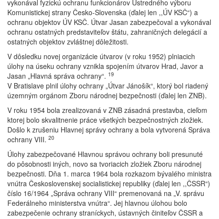
vykonával fyzickú ochranu funkcionárov Ústredného výboru
Komunistickej strany Česko-Slovenska (ďalej len ,,ÚV KSČ“) a
ochranu objektov ÚV KSČ. Útvar Jasan zabezpečoval a vykonával
ochranu ostatných predstaviteľov štátu, zahraničných delegácií a
ostatných objektov zvláštnej dôležitosti.
V dôsledku novej organizácie útvarov (v roku 1952) plniacich
úlohy na úseku ochrany vznikla spojením útvarov Hrad, Javor a
19
Jasan „Hlavná správa ochrany“.
V Bratislave plnil úlohy ochrany „Útvar Jánošík“, ktorý bol riadený
územným orgánom Zboru národnej bezpečnosti (ďalej len ZNB).
V roku 1954 bola zrealizovaná v ZNB zásadná prestavba, cieľom
ktorej bolo skvalitnenie práce všetkých bezpečnostných zložiek.
Došlo k zrušeniu Hlavnej správy ochrany a bola vytvorená Správa
20
ochrany VIII.
Úlohy zabezpečované Hlavnou správou ochrany boli presunuté
do pôsobnosti iných, novo sa tvoriacich zložiek Zboru národnej
bezpečnosti. Dňa 1. marca 1964 bola rozkazom bývalého ministra
vnútra Československej socialistickej republiky (ďalej len ,,ČSSR“)
číslo 16/1964 „Správa ochrany VIII“ premenovaná na „V. správu
Federálneho ministerstva vnútra“. Jej hlavnou úlohou bolo
zabezpečenie ochrany straníckych, ústavných činiteľov ČSSR a