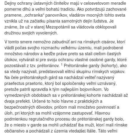
Dejiny ochrany ústavných činiteľov majú v celosvetovom meradle
pomerne dlhú a veľmi bohatú tradíciu. Ako potvrdzujú zachované
pramene, „ochranka" panovníkov, vladárov mocných tohto sveta
vznikla už na začiatku písania samotných dejín ľudstva. Je
známe, že už v starej Mezopotámii sa vládcovia obklopovali
družinou svojich vyvolených.
V tomto smere nemožno zabudnúť ani na rímskych cisárov, ktorí
vládli počas svojho rozmachu veľkému územiu, mali podrobené
množstvo národov a keďže práve preto sa stali cieľom častých
útokov, vytvárali si pre svoju ochranu vlastné osobné gardy, ktoré
1
pozostávali z tzv. prétoriánov.
Prétoriánske gardy (kohorty), ako
sa vtedy nazývali, predstavovali elitnú skupinu rímskych vojakov.
Na čele prétoriánskych gárd sa nachádzal veliteľ nazývaný
praefectus praetorio, ktorý bol spoločensky veľmi uznávaný,
pretože patrili spravidla k tým najlepším bojovníkom. Vo
vymedzených obdobiach sa v prétoriánskej kohorte nachádzali až
dvaja prefekti. Určené to holo hlavne z praktických a
bezpečnostných dôvodov, pričom mali množstvo povinností a
úloh, pri ktorých sa mohli vzájomne zastupovať. Hlavnou
podmienkou regrutačného procesu do prétoriánskej gardy bolo,
že o miesto v garde sa mohli uchádzať iba muži, ktorí mali rímske
občianstvo a pochádzali z územia vtedajšej Itálie. Táto veľmi