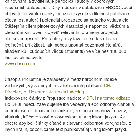
knihovnami a zviditelňuje periodika i autory v oborových
rešeršních databázích. Díky indexaci v databázích EBSCO vědci
objevují relevantní články, čímž se zvyšuje viditelnost publikace,
citovanost autorů i potenciál propagace samotného vydavatele.
Stěžejním cílem plnotextových databází je napomoci vědcům a
čtenářům knihoven „objevit” relevantní prameny pro jejich
článkovou rešerši. Pro autory a vydavatele se tak otevírá
jedinečná příležitost, jak mohou upoutat pozornost čtenářů,
akademiků i budoucích vědců (studentů) ve více než 130 000
institucích na světě.
www.ebsco.com
Časopis Projustice je zaradený v medzinárodnom indexe
vedeckých, výskumných a vzdelávacích publikácií
DRJI -
Directory of Research Journals Indexing
Indexované články z Projustice nájdete
v DRJI na tomto odkaze
.
Do DRJI indexu zaevidujeme iba vedecký alebo odborný článok a
podmienkou indexovania článku je, že musí obsahovať názov,
abstrakt, kľúčové slová v slovenskom aj anglickom jazyku. Ak
chcete aby boli články čítané a citované odbornou verejnosťou z
iných krajín, odporúčame text publikovať aj v anglickom jazyku.