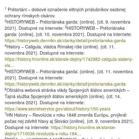
1
Prétoriáni – dobové označenie elitných príslušníkov osobnej
ochrany rímskych cisárov.
2
HISTORYWEB – Prétoriánska garda: {online}. {cit. 9. novembra
3
2021}. Dostupné na internete:
HISTORYWEB – Prétoriánska
garda: {online}. {cit. 10. novembra 2021}. Dostupné na internete:
https://historyweb.dennikn.sk/clanky/detail/pretorianska-garda
4
History – Caligula, vládca Rímskej ríše {online}. {cit. 11.
novembra 2021}. Dostupné na internete:
https://history.hnonline.sk/starsie-dejiny/1742982-caligula-sialeny-
vla…
5
HISTORYWEB – Prétoriánska garda: {online}. {cit. 11. novembra
2021}. Dostupné na internete:
https://historyweb.dennikn.sk/clanky/detail/pretorianska-garda
6
Oficiálna webová stránka vlády Spojených štátov amerických –
Tajná služba Spojených štátov amerických {online}. {cit. 14.
novembra 2021}. Dostupné na internete:
https://www.secretservice.gov/about/history/150-years
7
HN History – Revolúcia v roku 1848 zmenila Európu, prvýkrát
počas nej zdvihli hlavy aj Slováci {online}. {cit. 9. novembra 2021}.
Dostupné na internete:
https://history.hnonline.sk/starsie-
dejiny/1710036-revolucia-v-roku-184…
8