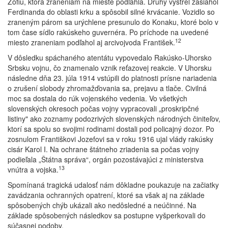
Žofiu, ktorá zraneniam na mieste podľahla. Druhý výstrel zasiahol
Ferdinanda do oblasti krku a spôsobil silné krvácanie. Vozidlo so
zraneným párom sa urýchlene presunulo do Konaku, ktoré bolo v
tom čase sídlo rakúskeho guvernéra. Po príchode na uvedené
12
miesto zraneniam podľahol aj arcivojvoda František.
V dôsledku spáchaného atentátu vypovedalo Rakúsko-Uhorsko
Srbsku vojnu, čo znamenalo vznik reťazovej reakcie. V Uhorsku
následne dňa 23. júla 1914 vstúpili do platnosti prísne nariadenia
o zrušení slobody zhromažďovania sa, prejavu a tlače. Civilná
moc sa dostala do rúk vojenského vedenia. Vo všetkých
slovenských okresoch počas vojny vypracovali „proskripčné
listiny" ako zoznamy podozrivých slovenských národných činiteľov,
ktorí sa spolu so svojimi rodinami dostali pod policajný dozor. Po
zosnulom Františkovi Jozefovi sa v roku 1916 ujal vlády rakúsky
cisár Karol I. Na ochrane štátneho zriadenia sa počas vojny
podieľala „Štátna správa“, orgán pozostávajúci z ministerstva
13
vnútra a vojska.
Spomínaná tragická udalosť nám dôkladne poukazuje na začiatky
zavádzania ochranných opatrení, ktoré sa však aj na základe
spôsobených chýb ukázali ako nedôsledné a neúčinné. Na
základe spôsobených následkov sa postupne vyšperkovali do
súčasnej podoby.