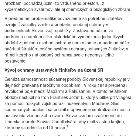
hrozbami pochádzajúcimi zo vzdušného priestoru, z
kybernetických systémov, ale aj chemických a biologických zbraní.
V predmetnej problematike považujeme za potrebné čitateľovi
ozrejmiť začiatky vzniku a priebehu osobnej ochrany v
podmienkach Slovenskej republiky. Zastávame názor, že
podrobná charakteristika historického vymedzenia jednotlivých
období z pohľadu osobnej ochrany nám v tomto prípade pomôže
načrtnúť štruktúru celého systému ochrany ústavných činiteľov, v
rámci ktorého má osobný ochranca svoje neodmysliteľné
postavenie.
Vývoj ochrany ústavných činiteľov na území SR
Genéza samostatnosti súčasnej podoby Slovenskej republiky je v
dejinách pretkaná náročnými obdobiami. V roku 1848 prebiehali
revolučné boje medzi Maďarmi a Rakúšanmi. V tomto neľahkom
období nastúpil na trón František Jozef I., ktorý v bitke pri Világoši
za pomoci ruských vojsk porazil húževnatých Maďarov. Sled
spomínaných udalostí sa pričinil o upevnenie centralizácie moci a
postavenia viedenského dvora. Slovensko bolo začlenené do
Uhorska a preto Slováci žiadali cisára, aby mali vlastnú krajinu,
7
ktorá by sa oddelila od Uhorska.