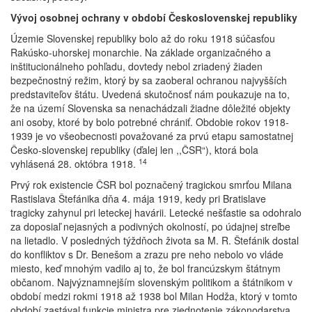
Vývoj osobnej ochrany v období Československej republiky
Územie Slovenskej republiky bolo až do roku 1918 súčasťou
Rakúsko-uhorskej monarchie. Na základe organizačného a
inštitucionálneho pohľadu, dovtedy nebol zriadený žiaden
bezpečnostný režim, ktorý by sa zaoberal ochranou najvyšších
predstaviteľov štátu. Uvedená skutočnosť nám poukazuje na to,
že na území Slovenska sa nenachádzali žiadne dôležité objekty
ani osoby, ktoré by bolo potrebné chrániť. Obdobie rokov 1918-
1939 je vo všeobecnosti považované za prvú etapu samostatnej
Česko-slovenskej republiky (ďalej len ,,ČSR“), ktorá bola
14
vyhlásená 28. októbra 1918.
Prvý rok existencie ČSR bol poznačený tragickou smrťou Milana
Rastislava Štefánika dňa 4. mája 1919, kedy pri Bratislave
tragicky zahynul pri leteckej havárii. Letecké nešťastie sa odohralo
za doposiaľ nejasných a podivných okolností, po údajnej streľbe
na lietadlo. V posledných týždňoch života sa M. R. Štefánik dostal
do konfliktov s Dr. Benešom a zrazu pre neho nebolo vo vláde
miesto, keď mnohým vadilo aj to, že bol francúzskym štátnym
občanom. Najvýznamnejším slovenským politikom a štátnikom v
období medzi rokmi 1918 až 1938 bol Milan Hodža, ktorý v tomto
období zastával funkcie ministra pre zjednotenie zákonodarstva,