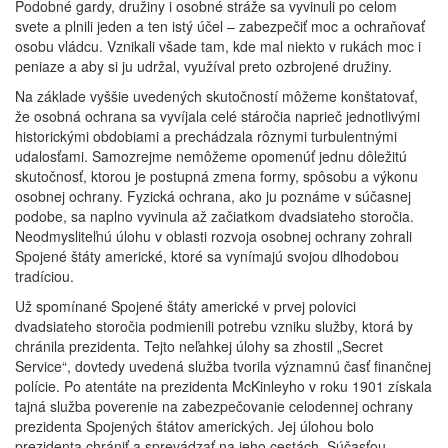
Podobné gardy, družiny i osobné stráže sa vyvinuli po celom
svete a plnili jeden a ten istý účel – zabezpečiť moc a ochraňovať
osobu vládcu. Vznikali všade tam, kde mal niekto v rukách moc i
peniaze a aby si ju udržal, využíval preto ozbrojené družiny.
Na základe vyššie uvedených skutočností môžeme konštatovať,
že osobná ochrana sa vyvíjala celé stáročia naprieč jednotlivými
historickými obdobiami a prechádzala rôznymi turbulentnými
udalosťami. Samozrejme nemôžeme opomenúť jednu dôležitú
skutočnosť, ktorou je postupná zmena formy, spôsobu a výkonu
osobnej ochrany. Fyzická ochrana, ako ju poznáme v súčasnej
podobe, sa naplno vyvinula až začiatkom dvadsiateho storočia.
Neodmysliteľnú úlohu v oblasti rozvoja osobnej ochrany zohrali
Spojené štáty americké, ktoré sa vynímajú svojou dlhodobou
tradíciou.
Už spomínané Spojené štáty americké v prvej polovici
dvadsiateho storočia podmienili potrebu vzniku služby, ktorá by
chránila prezidenta. Tejto neľahkej úlohy sa zhostil „Secret
Service“, dovtedy uvedená služba tvorila významnú časť finančnej
polície. Po atentáte na prezidenta McKinleyho v roku 1901 získala
tajná služba poverenie na zabezpečovanie celodennej ochrany
prezidenta Spojených štátov amerických. Jej úlohou bolo
prezidenta chrániť a sprevádzať na jeho cestách. Súčasťou