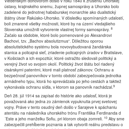
Viedenským dohovorom došlo v roku 1840 k zrušeniu Uhorskej
ústavy, krajinského snemu, župnej samosprávy a Uhorsko bolo
zadelené do jednotnej habsburskej monarchie ako dualistický
štátny útvar Rakúsko-Uhorsko. V dôsledku spomínaných udalostí,
boli zmarené všetky možnosti, ktoré by na území vtedajšieho
8
Slovenska umožnili vytvorenie vlastnej formy samosprávy.
Začalo sa obdobie, ktoré bolo pomenované po Alexandrovi
Bachovi, tzv. „Bachov absolutizmus“. Dôležitou oporou
absolutistického systému bola novovybudovaná žandárska
stanica a policajná sieť, zriadenie policajných úradov v Bratislave,
v Košiciach a ich expozitúr, ktoré ostražito sledovali politický a
verejný život vo svojom okolí. Politický život štátu bol riadený
cisárskymi patentmi, ktoré mali platnosť zákonov. Ochranu a
bezpečnosť panovníkov v tomto období zabezpečovala jednotka
armádneho typu, ktorá ho sprevádzala po jeho cestách a taktiež
9
vykonávala ochranu sídla, v ktorom sa panovník nachádzal.
Deň 28. júl 1914 sa zapísal do histórie ako udalosť, ktorá je
považovaná ako jedna zo zámienok vypuknutia prvej svetovej
vojny. Práve v tento osudný deň došlo v Sarajeve k spáchaniu
atentátu na následníka uhorského trónu Františka Ferdinanda d
10
´Este a jeho manželku Sofiu, pri ktorom obaja zomreli.
Aby sme
zabezpečili prehĺbenie poznania a tak vytvorili reálnu predstavu o