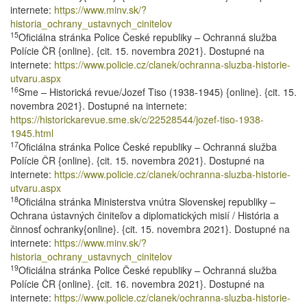
internete:
https://www.minv.sk/?
historia_ochrany_ustavnych_cinitelov
15
Oficiálna stránka Police České republiky – Ochranná služba
Polície ČR {online}. {cit. 15. novembra 2021}. Dostupné na
internete:
https://www.policie.cz/clanek/ochranna-sluzba-historie-
utvaru.aspx
16
Sme – Historická revue/Jozef Tiso (1938-1945) {online}. {cit. 15.
novembra 2021}. Dostupné na internete:
https://historickarevue.sme.sk/c/22528544/jozef-tiso-1938-
1945.html
17
Oficiálna stránka Police České republiky – Ochranná služba
Polície ČR {online}. {cit. 15. novembra 2021}. Dostupné na
internete:
https://www.policie.cz/clanek/ochranna-sluzba-historie-
utvaru.aspx
18
Oficiálna stránka Ministerstva vnútra Slovenskej republiky –
Ochrana ústavných činiteľov a diplomatických misií / História a
činnosť ochranky{online}. {cit. 15. novembra 2021}. Dostupné na
internete:
https://www.minv.sk/?
historia_ochrany_ustavnych_cinitelov
19
Oficiálna stránka Police České republiky – Ochranná služba
Polície ČR {online}. {cit. 16. novembra 2021}. Dostupné na
internete:
https://www.policie.cz/clanek/ochranna-sluzba-historie-