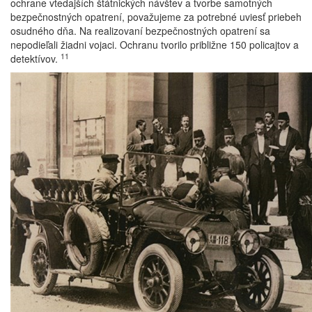
ochrane vtedajších štátnických návštev a tvorbe samotných
bezpečnostných opatrení, považujeme za potrebné uviesť priebeh
osudného dňa. Na realizovaní bezpečnostných opatrení sa
nepodieľali žiadni vojaci. Ochranu tvorilo približne 150 policajtov a
11
detektívov.