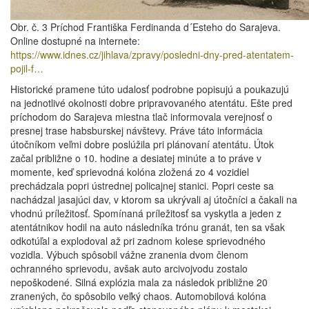
Obr. č. 3 Príchod Františka Ferdinanda d´Esteho do Sarajeva.
Online dostupné na internete:
https://www.idnes.cz/jihlava/zpravy/posledni-dny-pred-atentatem-
pojil-f…
Historické pramene túto udalosť podrobne popisujú a poukazujú
na jednotlivé okolnosti dobre pripravovaného atentátu. Ešte pred
príchodom do Sarajeva miestna tlač informovala verejnosť o
presnej trase habsburskej návštevy. Práve táto informácia
útočníkom veľmi dobre poslúžila pri plánovaní atentátu. Útok
začal približne o 10. hodine a desiatej minúte a to práve v
momente, keď sprievodná kolóna zložená zo 4 vozidiel
prechádzala popri ústrednej policajnej stanici. Popri ceste sa
nachádzal jasajúci dav, v ktorom sa ukrývali aj útočníci a čakali na
vhodnú príležitosť. Spomínaná príležitosť sa vyskytla a jeden z
atentátnikov hodil na auto následníka trónu granát, ten sa však
odkotúľal a explodoval až pri zadnom kolese sprievodného
vozidla. Výbuch spôsobil vážne zranenia dvom členom
ochranného sprievodu, avšak auto arcivojvodu zostalo
nepoškodené. Silná explózia mala za následok približne 20
zranených, čo spôsobilo veľký chaos. Automobilová kolóna