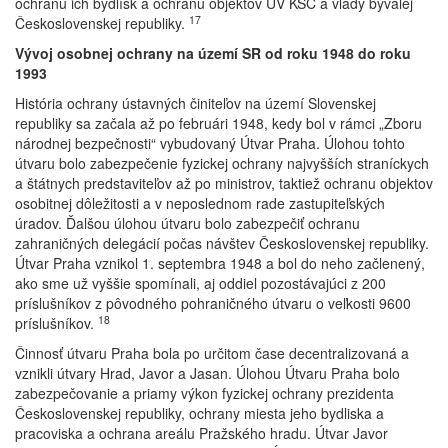
ochranu ich bydlísk a ochranu objektov ÚV KSČ a vlády bývalej
17
Československej republiky.
Vývoj osobnej ochrany na území SR od roku 1948 do roku
1993
História ochrany ústavných činiteľov na území Slovenskej
republiky sa začala až po februári 1948, kedy bol v rámci „Zboru
národnej bezpečnosti“ vybudovaný Útvar Praha. Úlohou tohto
útvaru bolo zabezpečenie fyzickej ochrany najvyšších straníckych
a štátnych predstaviteľov až po ministrov, taktiež ochranu objektov
osobitnej dôležitosti a v neposlednom rade zastupiteľských
úradov. Ďalšou úlohou útvaru bolo zabezpečiť ochranu
zahraničných delegácií počas návštev Československej republiky.
Útvar Praha vznikol 1. septembra 1948 a bol do neho začlenený,
ako sme už vyššie spomínali, aj oddiel pozostávajúci z 200
príslušníkov z pôvodného pohraničného útvaru o veľkosti 9600
18
príslušníkov.
Činnosť útvaru Praha bola po určitom čase decentralizovaná a
vznikli útvary Hrad, Javor a Jasan. Úlohou Útvaru Praha bolo
zabezpečovanie a priamy výkon fyzickej ochrany prezidenta
Československej republiky, ochrany miesta jeho bydliska a
pracoviska a ochrana areálu Pražského hradu. Útvar Javor