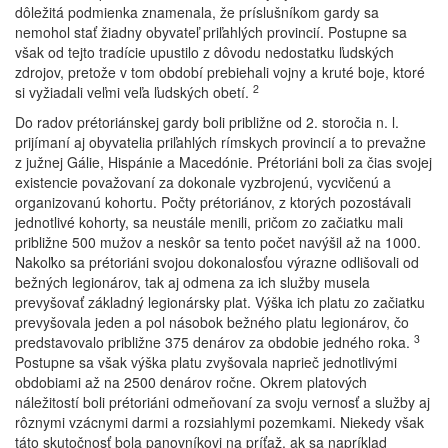
dôležitá podmienka znamenala, že príslušníkom gardy sa
nemohol stať žiadny obyvateľ priľahlých provincií. Postupne sa
však od tejto tradície upustilo z dôvodu nedostatku ľudských
zdrojov, pretože v tom období prebiehali vojny a kruté boje, ktoré
2
si vyžiadali veľmi veľa ľudských obetí.
Do radov prétoriánskej gardy boli približne od 2. storočia n. l.
prijímaní aj obyvatelia priľahlých rímskych provincií a to prevažne
z južnej Gálie, Hispánie a Macedónie. Prétoriáni boli za čias svojej
existencie považovaní za dokonale vyzbrojenú, vycvičenú a
organizovanú kohortu. Počty prétoriánov, z ktorých pozostávali
jednotlivé kohorty, sa neustále menili, pričom zo začiatku mali
približne 500 mužov a neskôr sa tento počet navýšil až na 1000.
Nakoľko sa prétoriáni svojou dokonalosťou výrazne odlišovali od
bežných legionárov, tak aj odmena za ich služby musela
prevyšovať základný legionársky plat. Výška ich platu zo začiatku
prevyšovala jeden a pol násobok bežného platu legionárov, čo
3
predstavovalo približne 375 denárov za obdobie jedného roka.
Postupne sa však výška platu zvyšovala naprieč jednotlivými
obdobiami až na 2500 denárov ročne. Okrem platových
náležitostí boli prétoriáni odmeňovaní za svoju vernosť a služby aj
rôznymi vzácnymi darmi a rozsiahlymi pozemkami. Niekedy však
táto skutočnosť bola panovníkovi na príťaž, ak sa napríklad