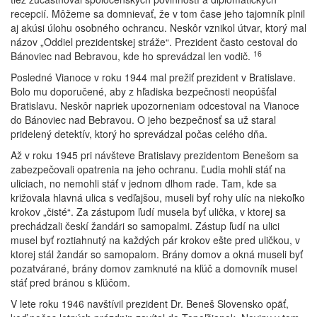
recepcií. Môžeme sa domnievať, že v tom čase jeho tajomník plnil
aj akúsi úlohu osobného ochrancu. Neskôr vznikol útvar, ktorý mal
názov „Oddiel prezidentskej stráže“. Prezident často cestoval do
16
Bánoviec nad Bebravou, kde ho sprevádzal len vodič.
Posledné Vianoce v roku 1944 mal prežiť prezident v Bratislave.
Bolo mu doporučené, aby z hľadiska bezpečnosti neopúšťal
Bratislavu. Neskôr napriek upozorneniam odcestoval na Vianoce
do Bánoviec nad Bebravou. O jeho bezpečnosť sa už staral
pridelený detektív, ktorý ho sprevádzal počas celého dňa.
Až v roku 1945 pri návšteve Bratislavy prezidentom Benešom sa
zabezpečovali opatrenia na jeho ochranu. Ľudia mohli stáť na
uliciach, no nemohli stáť v jednom dlhom rade. Tam, kde sa
križovala hlavná ulica s vedľajšou, museli byť rohy ulíc na niekoľko
krokov „čisté“. Za zástupom ľudí musela byť ulička, v ktorej sa
prechádzali českí žandári so samopalmi. Zástup ľudí na ulici
musel byť roztiahnutý na každých pár krokov ešte pred uličkou, v
ktorej stál žandár so samopalom. Brány domov a okná museli byť
pozatvárané, brány domov zamknuté na kľúč a domovník musel
stáť pred bránou s kľúčom.
V lete roku 1946 navštívil prezident Dr. Beneš Slovensko opäť,