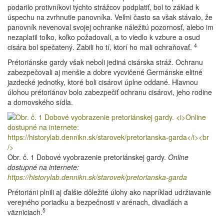
podarilo protivníkovi týchto strážcov podplatiť, bol to základ k
úspechu na zvrhnutie panovníka. Veľmi často sa však stávalo, že
panovník nevenoval svojej ochranke náležitú pozornosť, alebo im
nezaplatil toľko, koľko požadovali, a to viedlo k vzbure a osud
4
cisára bol spečatený. Zabili ho tí, ktorí ho mali ochraňovať.
Prétoriánske gardy však neboli jediná cisárska stráž. Ochranu
zabezpečovali aj menšie a dobre vycvičené Germánske elitné
jazdecké jednotky, ktoré boli cisárovi úplne oddané. Hlavnou
úlohou prétoriánov bolo zabezpečiť ochranu cisárovi, jeho rodine
a domovského sídla.
Obr. č. 1 Dobové vyobrazenie pretoriánskej gardy.
Online
dostupné na internete:
https://historylab.dennikn.sk/starovek/pretorianska-garda
Prétoriáni plnili aj ďalšie dôležité úlohy ako napríklad udržiavanie
verejného poriadku a bezpečnosti v arénach, divadlách a
5
väzniciach.