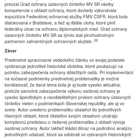
prevzal Úrad ochrany ústavných činiteľov MV SR všetky
kompetencie v oblasti ochrany, ktoré dovtedy vykonávala
expozitúra Federálnej ochrannej služby FMV ČSFR, ktorá bola
dislokovaná v Bratislave, a tiež aj ďalšie úlohy, ktoré plnil
federálny útvar na ochranu diplomatických misií. Úrad ochrany
ústavných činiteľov MV SR sa týmto stal plnohodnotným
26
partnerom zahraničných ochranných služieb.
Záver
Predmetné spracovanie vedeckého článku vo svojej podstate
vyobrazuje jednotlivé historické obdobia, ktoré poukazujú na
potrebu zabezpečenia ochrany dôležitých osôb. Pri implementácií
na súčasné podmienky predmetnej problematiky je možné
konštatovať, že daná téma bola je aj bude vysoko aktuálna,
pretože samotné zabezpečenie výkonu osobnej ochrany je
vysoko špecifickým a neoddeliteľným prvkom ochrany ústavných
činiteľov nielen v podmienkach Slovenskej republiky, ale aj vo
svete. Autor uvedenú problematiku obsiahol do jednotlivých
hlavných oblastí, ktoré čitateľovi svojím obsahom utvárajú
komplexnú predstavu o riešenej problematike z oblasti vývoja
osobnej ochrany. Autor taktiež kládol dôraz na podrobnú analýzu
jednotlivých udalostí, ktoré sa odobrali vo vybraných historických