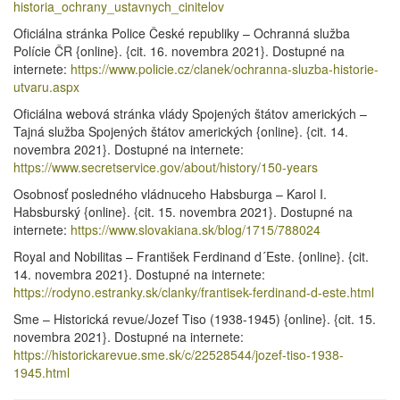
historia_ochrany_ustavnych_cinitelov
Oficiálna stránka Police České republiky – Ochranná služba
Polície ČR {online}. {cit. 16. novembra 2021}. Dostupné na
internete:
https://www.policie.cz/clanek/ochranna-sluzba-historie-
utvaru.aspx
Oficiálna webová stránka vlády Spojených štátov amerických –
Tajná služba Spojených štátov amerických {online}. {cit. 14.
novembra 2021}. Dostupné na internete:
https://www.secretservice.gov/about/history/150-years
Osobnosť posledného vládnuceho Habsburga – Karol I.
Habsburský {online}. {cit. 15. novembra 2021}. Dostupné na
internete:
https://www.slovakiana.sk/blog/1715/788024
Royal and Nobilitas – František Ferdinand d´Este. {online}. {cit.
14. novembra 2021}. Dostupné na internete:
https://rodyno.estranky.sk/clanky/frantisek-ferdinand-d-este.html
Sme – Historická revue/Jozef Tiso (1938-1945) {online}. {cit. 15.
novembra 2021}. Dostupné na internete:
https://historickarevue.sme.sk/c/22528544/jozef-tiso-1938-
1945.html