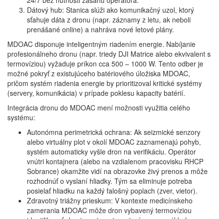
24/7 bez nutnosti zásahu operátora.
Dátový hub: Stanica slúži ako komunikačný uzol, ktorý
sťahuje dáta z dronu (napr. záznamy z letu, ak neboli
prenášané online) a nahráva nové letové plány.
MDOAC disponuje inteligentným riadením energie. Nabíjanie
profesionálneho dronu (napr. triedy DJI Matrice alebo ekvivalent s
termovíziou) vyžaduje príkon cca 500 – 1000 W. Tento odber je
možné pokryť z existujúceho batériového úložiska MDOAC,
pričom systém riadenia energie by prioritizoval kritické systémy
(servery, komunikácia) v prípade poklesu kapacity batérií.
Integrácia dronu do MDOAC mení možnosti využitia celého
systému:
Autonómna perimetrická ochrana: Ak seizmické senzory
alebo virtuálny plot v okolí MDOAC zaznamenajú pohyb,
systém automaticky vyšle dron na verifikáciu. Operátor
vnútri kontajnera (alebo na vzdialenom pracovisku RHCP
Sobrance) okamžite vidí na obrazovke živý prenos a môže
rozhodnúť o vyslaní hliadky. Tým sa eliminuje potreba
posielať hliadku na každý falošný poplach (zver, vietor).
Zdravotný triážny prieskum: V kontexte medicínskeho
zamerania MDOAC môže dron vybavený termovíziou