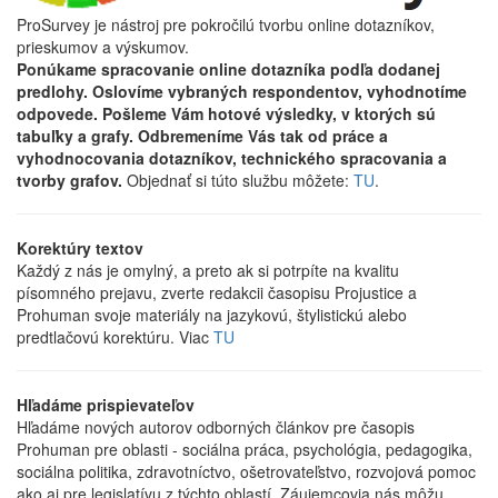
ProSurvey je nástroj pre pokročilú tvorbu online dotazníkov,
prieskumov a výskumov.
Ponúkame spracovanie online dotazníka podľa dodanej
predlohy. Oslovíme vybraných respondentov, vyhodnotíme
odpovede. Pošleme Vám hotové výsledky, v ktorých sú
tabuľky a grafy. Odbremeníme Vás tak od práce a
vyhodnocovania dotazníkov, technického spracovania a
tvorby grafov.
Objednať si túto službu môžete:
TU
.
Korektúry textov
Každý z nás je omylný, a preto ak si potrpíte na kvalitu
písomného prejavu, zverte redakcii časopisu Projustice a
Prohuman svoje materiály na jazykovú, štylistickú alebo
predtlačovú korektúru. Viac
TU
Hľadáme prispievateľov
Hľadáme nových autorov odborných článkov pre časopis
Prohuman pre oblasti - sociálna práca, psychológia, pedagogika,
sociálna politika, zdravotníctvo, ošetrovateľstvo, rozvojová pomoc
ako aj pre legislatívu z týchto oblastí. Záujemcovia nás môžu