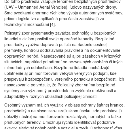
Do tohto prostredia vstupuje fenomén bezpilotných prostriedkov
(UAV – Unmanned Aerial Vehicles), ľudovo nazývaných drony.
Sme svedkami enormne rýchleho vývoja autonómnych systémov,
pričom legislatíva a aplikačná prax často zaostávajú za
technickými možnosťami [4].
Policajný zbor systematicky zavádza technológiu bezpilotných
lietadiel s cieľom posilniť svoje operačné kapacity. Bezpilotné
prostriedky využíva dopravná polícia na riadenie cestnej
premávky, kontrolu dodržiavania pravidiel a na dokumentovanie
dopravných nehôd. Nasadzované sú aj pri zásahoch v krízových
situáciách, napríklad pri pátraní po nezvestných osobách či iných
mimoriadnych udalostiach. Bezpilotné lietadlá nachádzajú
uplatnenie aj pri monitorovaní veľkých verejných podujatí, kde
prispievajú k zabezpečeniu verejného poriadku a bezpečnosti. Ich
nasadzovanie potvrdzuje, že Policajný zbor vníma bezpilotné
systémy ako významný prostriedok na zvýšenie efektívnosti a
adaptability v rôznych oblastiach policajnej činnosti.
Osobitný význam má ich využitie v oblasti ochrany štátnej hranice,
predovšetkým na slovensko-ukrajinskom úseku, kde predstavujú
dôležitý nástroj na monitorovanie rozsiahlych, hornatých a ťažko
prístupných terénov. Umožňujú rýchlo identifikovať podozrivé
aktivity, sledovať pohyb osôb a vozidiel a zvyšujú schopnosť včas