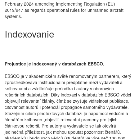
February 2024 amending Implementing Regulation (EU)
2019/947 as regards operational rules for unmanned aircraft
systems.
Indexovanie
Projustice je indexovaný v databázach EBSCO.
EBSCO je v akademickém světě renomovaným partnerem, který
zprostředkovává institucionální předplatné mezi vydavateli a
knihovnami a zviditelňuje periodika i autory v oborových
rešeršních databázích. Díky indexaci v databázích EBSCO vědci
objevují relevantní články, čímž se zvyšuje viditelnost publikace,
citovanost autorů i potenciál propagace samotného vydavatele.
Stěžejním cílem plnotextových databází je napomoci vědcům a
čtenářům knihoven „objevit” relevantní prameny pro jejich
článkovou rešerši. Pro autory a vydavatele se tak otevírá
jedinečná příležitost, jak mohou upoutat pozornost čtenářů,
akademiků i budoucích vědců (studentů) ve více než 130 000