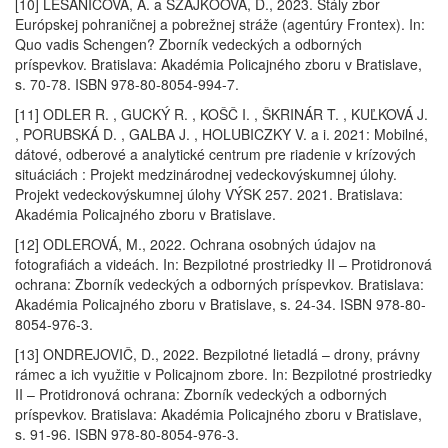
[10] LEŠANIČOVÁ, A. a SZAJKÓOVÁ, D., 2023. Stály zbor
Európskej pohraničnej a pobrežnej stráže (agentúry Frontex). In:
Quo vadis Schengen? Zborník vedeckých a odborných
príspevkov. Bratislava: Akadémia Policajného zboru v Bratislave,
s. 70-78. ISBN 978-80-8054-994-7.
[11] ODLER R. , GUCKÝ R. , KOŠČ I. , ŠKRINÁR T. , KUĽKOVÁ J.
, PORUBSKÁ D. , GALBA J. , HOLUBICZKY V. a i. 2021: Mobilné,
dátové, odberové a analytické centrum pre riadenie v krízových
situáciách : Projekt medzinárodnej vedeckovýskumnej úlohy.
Projekt vedeckovýskumnej úlohy VÝSK 257. 2021. Bratislava:
Akadémia Policajného zboru v Bratislave.
[12] ODLEROVÁ, M., 2022. Ochrana osobných údajov na
fotografiách a videách. In: Bezpilotné prostriedky II – Protidronová
ochrana: Zborník vedeckých a odborných príspevkov. Bratislava:
Akadémia Policajného zboru v Bratislave, s. 24-34. ISBN 978-80-
8054-976-3.
[13] ONDREJOVIČ, D., 2022. Bezpilotné lietadlá – drony, právny
rámec a ich využitie v Policajnom zbore. In: Bezpilotné prostriedky
II – Protidronová ochrana: Zborník vedeckých a odborných
príspevkov. Bratislava: Akadémia Policajného zboru v Bratislave,
s. 91-96. ISBN 978-80-8054-976-3.