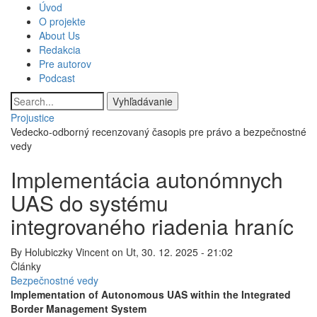
Skočiť
Úvod
Main
na
O projekte
hlavný
About Us
navigation
obsah
Redakcia
Pre autorov
Podcast
Vyhľadávanie
Projustice
Vedecko-odborný recenzovaný časopis pre právo a bezpečnostné
vedy
Implementácia autonómnych
UAS do systému
integrovaného riadenia hraníc
By
Holubiczky Vincent
on
Ut, 30. 12. 2025 - 21:02
Články
Bezpečnostné vedy
Implementation of Autonomous UAS within the Integrated
Border Management System