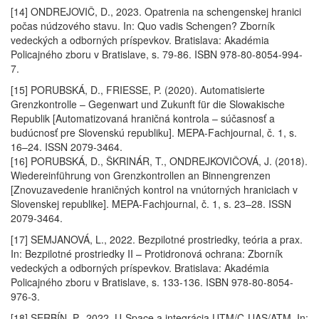
[14] ONDREJOVIČ, D., 2023. Opatrenia na schengenskej hranici
počas núdzového stavu. In: Quo vadis Schengen? Zborník
vedeckých a odborných príspevkov. Bratislava: Akadémia
Policajného zboru v Bratislave, s. 79-86. ISBN 978-80-8054-994-
7.
[15] PORUBSKÁ, D., FRIESSE, P. (2020). Automatisierte
Grenzkontrolle – Gegenwart und Zukunft für die Slowakische
Republik [Automatizovaná hraničná kontrola – súčasnosť a
budúcnosť pre Slovenskú republiku]. MEPA-Fachjournal, č. 1, s.
16–24. ISSN 2079-3464.
[16] PORUBSKÁ, D., ŠKRINÁR, T., ONDREJKOVIČOVÁ, J. (2018).
Wiedereinführung von Grenzkontrollen an Binnengrenzen
[Znovuzavedenie hraničných kontrol na vnútorných hraniciach v
Slovenskej republike]. MEPA-Fachjournal, č. 1, s. 23–28. ISSN
2079-3464.
[17] SEMJANOVÁ, L., 2022. Bezpilotné prostriedky, teória a prax.
In: Bezpilotné prostriedky II – Protidronová ochrana: Zborník
vedeckých a odborných príspevkov. Bratislava: Akadémia
Policajného zboru v Bratislave, s. 133-136. ISBN 978-80-8054-
976-3.
[18] SERBÍN, P., 2022. U-Space a integrácia UTM/C-UAS/ATM. In: