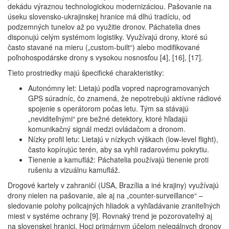
dekádu výraznou technologickou modernizáciou. Pašovanie na
úseku slovensko-ukrajinskej hranice má dlhú tradíciu, od
podzemných tunelov až po využitie dronov. Páchatelia dnes
disponujú celým systémom logistiky. Využívajú drony, ktoré sú
často stavané na mieru („custom-built“) alebo modifikované
poľnohospodárske drony s vysokou nosnosťou [4], [16], [17].
Tieto prostriedky majú špecifické charakteristiky:
Autonómny let: Lietajú podľa vopred naprogramovaných
GPS súradníc, čo znamená, že nepotrebujú aktívne rádiové
spojenie s operátorom počas letu. Tým sa stávajú
„neviditeľnými“ pre bežné detektory, ktoré hľadajú
komunikačný signál medzi ovládačom a dronom.
Nízky profil letu: Lietajú v nízkych výškach (low-level flight),
často kopírujúc terén, aby sa vyhli radarovému pokrytiu.
Tienenie a kamufláž: Páchatelia používajú tienenie proti
rušeniu a vizuálnu kamufláž.
Drogové kartely v zahraničí (USA, Brazília a iné krajiny) využívajú
drony nielen na pašovanie, ale aj na „counter-surveillance“ –
sledovanie polohy policajných hliadok a vyhľadávanie zraniteľných
miest v systéme ochrany [9]. Rovnaký trend je pozorovateľný aj
na slovenskej hranici. Hoci primárnym účelom nelegálnych dronov