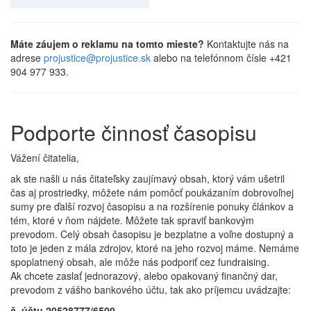
Máte záujem o reklamu na tomto mieste?
Kontaktujte nás na
adrese
projustice@projustice.sk
alebo na telefónnom čísle +421
904 977 933.
Podporte činnosť časopisu
Vážení čitatelia,
ak ste našli u nás čitateľsky zaujímavý obsah, ktorý vám ušetril
čas aj prostriedky, môžete nám pomôcť poukázaním dobrovoľnej
sumy pre ďalší rozvoj časopisu a na rozšírenie ponuky článkov a
tém, ktoré v ňom nájdete. Môžete tak spraviť bankovým
prevodom. Celý obsah časopisu je bezplatne a voľne dostupný a
toto je jeden z mála zdrojov, ktoré na jeho rozvoj máme. Nemáme
spoplatnený obsah, ale môže nás podporiť cez fundraising.
Ak chcete zaslať jednorazový, alebo opakovaný finančný dar,
prevodom z vášho bankového účtu, tak ako príjemcu uvádzajte:
č. účtu 20528777/6500