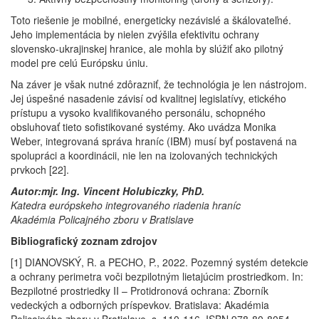
Toto riešenie je mobilné, energeticky nezávislé a škálovateľné.
Jeho implementácia by nielen zvýšila efektivitu ochrany
slovensko-ukrajinskej hranice, ale mohla by slúžiť ako pilotný
model pre celú Európsku úniu.
Na záver je však nutné zdôrazniť, že technológia je len nástrojom.
Jej úspešné nasadenie závisí od kvalitnej legislatívy, etického
prístupu a vysoko kvalifikovaného personálu, schopného
obsluhovať tieto sofistikované systémy. Ako uvádza Monika
Weber, integrovaná správa hraníc (IBM) musí byť postavená na
spolupráci a koordinácii, nie len na izolovaných technických
prvkoch [22].
Autor:mjr. Ing. Vincent Holubiczky, PhD.
Katedra európskeho integrovaného riadenia hraníc
Akadémia Policajného zboru v Bratislave
Bibliografický zoznam zdrojov
[1] DIANOVSKÝ, R. a PECHO, P., 2022. Pozemný systém detekcie
a ochrany perimetra voči bezpilotným lietajúcim prostriedkom. In:
Bezpilotné prostriedky II – Protidronová ochrana: Zborník
vedeckých a odborných príspevkov. Bratislava: Akadémia