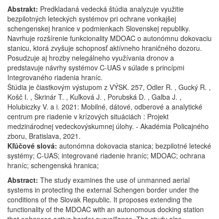
Abstrakt:
Predkladaná vedecká štúdia analyzuje využitie
bezpilotných leteckých systémov pri ochrane vonkajšej
schengenskej hranice v podmienkach Slovenskej republiky.
Navrhuje rozšírenie funkcionality MDOAC o autonómnu dokovaciu
stanicu, ktorá zvyšuje schopnosť aktívneho hraničného dozoru.
Posudzuje aj hrozby nelegálneho využívania dronov a
predstavuje návrhy systémov C-UAS v súlade s princípmi
Integrovaného riadenia hraníc.
Štúdia je čiastkovým výstupom z VÝSK. 257, Odler R. , Gucký R. ,
Košč I. , Škrinár T. , Kuľková J. , Porubská D. , Galba J. ,
Holubiczky V. a i. 2021: Mobilné, dátové, odberové a analytické
centrum pre riadenie v krízových situáciách : Projekt
medzinárodnej vedeckovýskumnej úlohy. - Akadémia Policajného
zboru, Bratislava, 2021.
Kľúčové slová:
autonómna dokovacia stanica; bezpilotné letecké
systémy; C-UAS; integrované riadenie hraníc; MDOAC; ochrana
hraníc; schengenská hranica;
Abstract:
The study examines the use of unmanned aerial
systems in protecting the external Schengen border under the
conditions of the Slovak Republic. It proposes extending the
functionality of the MDOAC with an autonomous docking station