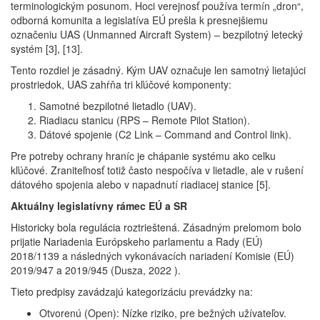
terminologickým posunom. Hoci verejnosť používa termín „dron“,
odborná komunita a legislatíva EÚ prešla k presnejšiemu
označeniu UAS (Unmanned Aircraft System) – bezpilotný letecký
systém [3], [13].
Tento rozdiel je zásadný. Kým UAV označuje len samotný lietajúci
prostriedok, UAS zahŕňa tri kľúčové komponenty:
Samotné bezpilotné lietadlo (UAV).
Riadiacu stanicu (RPS – Remote Pilot Station).
Dátové spojenie (C2 Link – Command and Control link).
Pre potreby ochrany hraníc je chápanie systému ako celku
kľúčové. Zraniteľnosť totiž často nespočíva v lietadle, ale v rušení
dátového spojenia alebo v napadnutí riadiacej stanice [5].
Aktuálny legislatívny rámec EÚ a SR
Historicky bola regulácia roztrieštená. Zásadným prelomom bolo
prijatie Nariadenia Európskeho parlamentu a Rady (EÚ)
2018/1139 a následných vykonávacích nariadení Komisie (EÚ)
2019/947 a 2019/945 (Dusza, 2022 ).
Tieto predpisy zavádzajú kategorizáciu prevádzky na:
Otvorenú (Open): Nízke riziko, pre bežných užívateľov.