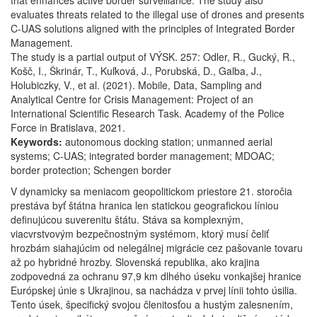
that enhances active border surveillance. The study also
evaluates threats related to the illegal use of drones and presents
C-UAS solutions aligned with the principles of Integrated Border
Management.
The study is a partial output of VÝSK. 257: Odler, R., Gucký, R.,
Košč, I., Škrinár, T., Kuľková, J., Porubská, D., Galba, J.,
Holubiczky, V., et al. (2021). Mobile, Data, Sampling and
Analytical Centre for Crisis Management: Project of an
International Scientific Research Task. Academy of the Police
Force in Bratislava, 2021.
Keywords:
autonomous docking station; unmanned aerial
systems; C-UAS; integrated border management; MDOAC;
border protection; Schengen border
V dynamicky sa meniacom geopolitickom priestore 21. storočia
prestáva byť štátna hranica len statickou geografickou líniou
definujúcou suverenitu štátu. Stáva sa komplexným,
viacvrstvovým bezpečnostným systémom, ktorý musí čeliť
hrozbám siahajúcim od nelegálnej migrácie cez pašovanie tovaru
až po hybridné hrozby. Slovenská republika, ako krajina
zodpovedná za ochranu 97,9 km dlhého úseku vonkajšej hranice
Európskej únie s Ukrajinou, sa nachádza v prvej línii tohto úsilia.
Tento úsek, špecifický svojou členitosťou a hustým zalesnením,