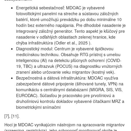
Energetická sebestačnosť: MDOAC je vybavené
fotovoltickými panelmi na streche a sústavou záložných
batérií, ktoré umožňujú prevádzku po dobu minimálne 10
hodín bez externého napájania. Pre dlhodobé nasadenie je
integrovaný záložný generátor. Tento aspekt je kľúčový pre
nasadenie v odľahlých oblastiach zelenej hranice, kde
chýba infraštruktúra (Odler et al., 2025 ).
Diagnostický modul: Centrum je vybavené špičkovou
medicínskou technikou. Obsahuje RTG prístroj s umelou
inteligenciou (AI) na detekciu pľúcnych ochorení (COVID-
19, TBC) a ultrazvuk (POCUS) na diagnostiku vnútorných
zranení alebo určovanie veku migrantov (kostný vek).
Bezpečnostná a dátová infraštruktúra: MDOAC využíva
zabezpečené dátové pripojenie (šifrované tunely, VPN) na
komunikáciu s centrálnymi databázami (MIGRA, SIS, VIS,
EURODAC). Súčasťou je pracovisko pre prvolíniovú a
druholíniovú kontrolu dokladov vybavené čítačkami MRZ a
biometrickými snímačmi
[7], [11].
Hoci je MDOAC vynikajúcim nástrojom na spracovanie migrantov
(screening, registrácia), jeho schopnosť monitorovať okolie je