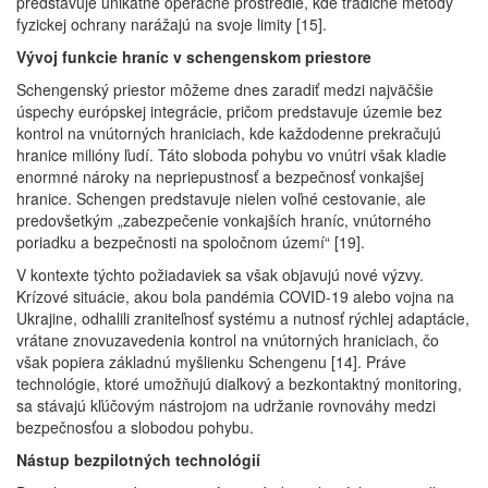
predstavuje unikátne operačné prostredie, kde tradičné metódy
fyzickej ochrany narážajú na svoje limity [15].
Vývoj funkcie hraníc v schengenskom priestore
Schengenský priestor môžeme dnes zaradiť medzi najväčšie
úspechy európskej integrácie, pričom predstavuje územie bez
kontrol na vnútorných hraniciach, kde každodenne prekračujú
hranice milióny ľudí. Táto sloboda pohybu vo vnútri však kladie
enormné nároky na nepriepustnosť a bezpečnosť vonkajšej
hranice. Schengen predstavuje nielen voľné cestovanie, ale
predovšetkým „zabezpečenie vonkajších hraníc, vnútorného
poriadku a bezpečnosti na spoločnom území“ [19].
V kontexte týchto požiadaviek sa však objavujú nové výzvy.
Krízové situácie, akou bola pandémia COVID-19 alebo vojna na
Ukrajine, odhalili zraniteľnosť systému a nutnosť rýchlej adaptácie,
vrátane znovuzavedenia kontrol na vnútorných hraniciach, čo
však popiera základnú myšlienku Schengenu [14]. Práve
technológie, ktoré umožňujú diaľkový a bezkontaktný monitoring,
sa stávajú kľúčovým nástrojom na udržanie rovnováhy medzi
bezpečnosťou a slobodou pohybu.
Nástup bezpilotných technológií