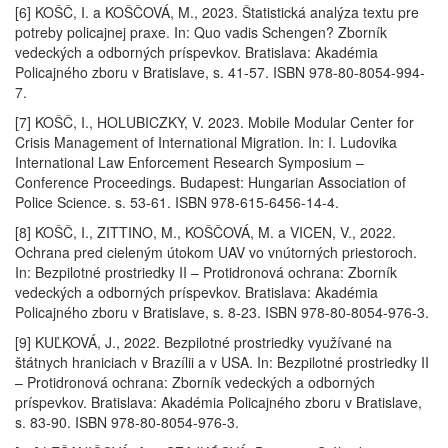
[6] KOŠČ, I. a KOŠČOVÁ, M., 2023. Štatistická analýza textu pre
potreby policajnej praxe. In: Quo vadis Schengen? Zborník
vedeckých a odborných príspevkov. Bratislava: Akadémia
Policajného zboru v Bratislave, s. 41-57. ISBN 978-80-8054-994-
7.
[7] KOŠČ, I., HOLUBICZKY, V. 2023. Mobile Modular Center for
Crisis Management of International Migration. In: I. Ludovika
International Law Enforcement Research Symposium –
Conference Proceedings. Budapest: Hungarian Association of
Police Science. s. 53-61. ISBN 978-615-6456-14-4.
[8] KOŠČ, I., ZITTINO, M., KOŠČOVÁ, M. a VICEN, V., 2022.
Ochrana pred cieleným útokom UAV vo vnútorných priestoroch.
In: Bezpilotné prostriedky II – Protidronová ochrana: Zborník
vedeckých a odborných príspevkov. Bratislava: Akadémia
Policajného zboru v Bratislave, s. 8-23. ISBN 978-80-8054-976-3.
[9] KUĽKOVÁ, J., 2022. Bezpilotné prostriedky využívané na
štátnych hraniciach v Brazílii a v USA. In: Bezpilotné prostriedky II
– Protidronová ochrana: Zborník vedeckých a odborných
príspevkov. Bratislava: Akadémia Policajného zboru v Bratislave,
s. 83-90. ISBN 978-80-8054-976-3.