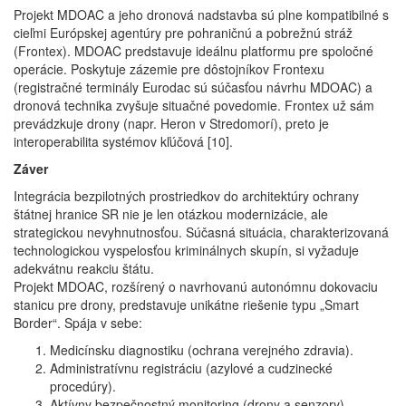
Projekt MDOAC a jeho dronová nadstavba sú plne kompatibilné s
cieľmi Európskej agentúry pre pohraničnú a pobrežnú stráž
(Frontex). MDOAC predstavuje ideálnu platformu pre spoločné
operácie. Poskytuje zázemie pre dôstojníkov Frontexu
(registračné terminály Eurodac sú súčasťou návrhu MDOAC) a
dronová technika zvyšuje situačné povedomie. Frontex už sám
prevádzkuje drony (napr. Heron v Stredomorí), preto je
interoperabilita systémov kľúčová [10].
Záver
Integrácia bezpilotných prostriedkov do architektúry ochrany
štátnej hranice SR nie je len otázkou modernizácie, ale
strategickou nevyhnutnosťou. Súčasná situácia, charakterizovaná
technologickou vyspelosťou kriminálnych skupín, si vyžaduje
adekvátnu reakciu štátu.
Projekt MDOAC, rozšírený o navrhovanú autonómnu dokovaciu
stanicu pre drony, predstavuje unikátne riešenie typu „Smart
Border“. Spája v sebe:
Medicínsku diagnostiku (ochrana verejného zdravia).
Administratívnu registráciu (azylové a cudzinecké
procedúry).
Aktívny bezpečnostný monitoring (drony a senzory).