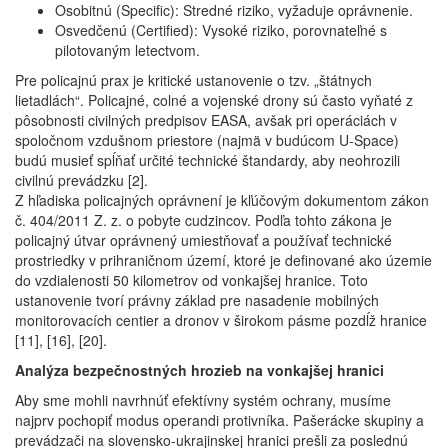
Osobitnú (Specific): Stredné riziko, vyžaduje oprávnenie.
Osvedčenú (Certified): Vysoké riziko, porovnateľné s
pilotovaným letectvom.
Pre policajnú prax je kritické ustanovenie o tzv. „štátnych
lietadlách“. Policajné, colné a vojenské drony sú často vyňaté z
pôsobnosti civilných predpisov EASA, avšak pri operáciách v
spoločnom vzdušnom priestore (najmä v budúcom U-Space)
budú musieť spĺňať určité technické štandardy, aby neohrozili
civilnú prevádzku [2].
Z hľadiska policajných oprávnení je kľúčovým dokumentom zákon
č. 404/2011 Z. z. o pobyte cudzincov. Podľa tohto zákona je
policajný útvar oprávnený umiestňovať a používať technické
prostriedky v prihraničnom území, ktoré je definované ako územie
do vzdialenosti 50 kilometrov od vonkajšej hranice. Toto
ustanovenie tvorí právny základ pre nasadenie mobilných
monitorovacích centier a dronov v širokom pásme pozdĺž hranice
[11], [16], [20].
Analýza bezpečnostných hrozieb na vonkajšej hranici
Aby sme mohli navrhnúť efektívny systém ochrany, musíme
najprv pochopiť modus operandi protivníka. Pašerácke skupiny a
prevádzači na slovensko-ukrajinskej hranici prešli za poslednú