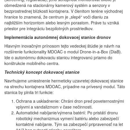
obmedzená na stacionárny kamerový systém a senzory v
bezprostrednej blízkosti kontajnera. V členitom teréne východnej
hranice to znamená, že centrum je „slepé“ voči dianiu za
najbližším horizontom alebo lesným porastom. Práve tu vzniká
priestor pre integráciu bezpilotných prostriedkov.
Implementácia autonómnej dokovacej stanice dronov
Hlavným inovačným prínosom tejto vedeckej štúdie je návrh na
rozšírenie funkcionality MDOAC o modul Drone-in-a-Box (DiaB).
Ide o autonómnu dokovaciu stanicu integrovanú priamo do
konštrukcie mobilného centra.
Technický koncept dokovacej stanice
Navrhujeme umiestnenie hermeticky uzavretej dokovacej stanice
na strechu kontajnera MDOAC, prípadne na prívesný modul. Táto
stanica by plnila tri funkcie:
Ochrana a uskladnenie: Chráni dron pred poveternostnými
vplyvmi a vandalizmom v čase nečinnosti.
Automatické nabíjanie/výmena batérií: Po pristátí dronu
robotický mechanizmus vymení batériu alebo zabezpečí
kontaktné nabíjanie. Tým sa zabezpečí pripravenosť na let