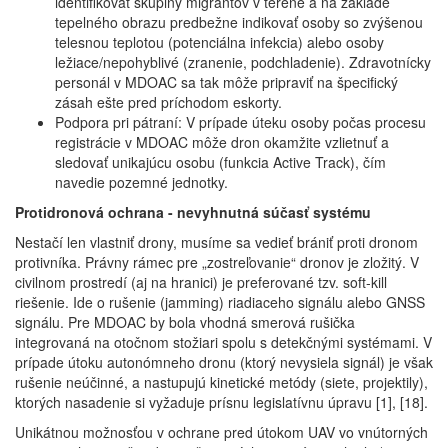
identifikovať skupiny migrantov v teréne a na základe
tepelného obrazu predbežne indikovať osoby so zvýšenou
telesnou teplotou (potenciálna infekcia) alebo osoby
ležiace/nepohyblivé (zranenie, podchladenie). Zdravotnícky
personál v MDOAC sa tak môže pripraviť na špecifický
zásah ešte pred príchodom eskorty.
Podpora pri pátraní: V prípade úteku osoby počas procesu
registrácie v MDOAC môže dron okamžite vzlietnuť a
sledovať unikajúcu osobu (funkcia Active Track), čím
navedie pozemné jednotky.
Protidronová ochrana - nevyhnutná súčasť systému
Nestačí len vlastniť drony, musíme sa vedieť brániť proti dronom
protivníka. Právny rámec pre „zostreľovanie“ dronov je zložitý. V
civilnom prostredí (aj na hranici) je preferované tzv. soft-kill
riešenie. Ide o rušenie (jamming) riadiaceho signálu alebo GNSS
signálu. Pre MDOAC by bola vhodná smerová rušička
integrovaná na otočnom stožiari spolu s detekčnými systémami. V
prípade útoku autonómneho dronu (ktorý nevysiela signál) je však
rušenie neúčinné, a nastupujú kinetické metódy (siete, projektily),
ktorých nasadenie si vyžaduje prísnu legislatívnu úpravu [1], [18].
Unikátnou možnosťou v ochrane pred útokom UAV vo vnútorných