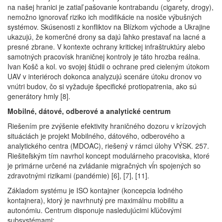
na našej hranici je zatiaľ pašovanie kontrabandu (cigarety, drogy),
nemožno ignorovať riziko ich modifikácie na nosiče výbušných
systémov. Skúsenosti z konfliktov na Blízkom východe a Ukrajine
ukazujú, že komerčné drony sa dajú ľahko prestavať na lacné a
presné zbrane. V kontexte ochrany kritickej infraštruktúry alebo
samotných pracovísk hraničnej kontroly je táto hrozba reálna.
Ivan Košč a kol. vo svojej štúdii o ochrane pred cieleným útokom
UAV v interiéroch dokonca analyzujú scenáre útoku dronov vo
vnútri budov, čo si vyžaduje špecifické protiopatrenia, ako sú
generátory hmly [8].
Mobilné, dátové, odberové a analytické centrum
Riešením pre zvýšenie efektivity hraničného dozoru v krízových
situáciách je projekt Mobilného, dátového, odberového a
analytického centra (MDOAC), riešený v rámci úlohy VÝSK. 257.
Riešiteľským tím navrhol koncept modulárneho pracoviska, ktoré
je primárne určené na zvládanie migračných vĺn spojených so
zdravotnými rizikami (pandémie) [6], [7], [11].
Základom systému je ISO kontajner (koncepcia lodného
kontajnera), ktorý je navrhnutý pre maximálnu mobilitu a
autonómiu. Centrum disponuje nasledujúcimi kľúčovými
subsystémami: