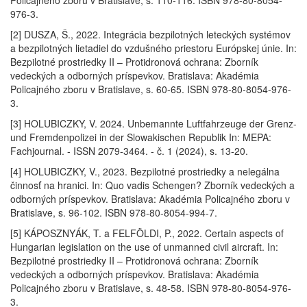
Policajného zboru v Bratislave, s. 110-116. ISBN 978-80-8054-
976-3.
[2] DUSZA, Š., 2022. Integrácia bezpilotných leteckých systémov
a bezpilotných lietadiel do vzdušného priestoru Európskej únie. In:
Bezpilotné prostriedky II – Protidronová ochrana: Zborník
vedeckých a odborných príspevkov. Bratislava: Akadémia
Policajného zboru v Bratislave, s. 60-65. ISBN 978-80-8054-976-
3.
[3] HOLUBICZKY, V. 2024. Unbemannte Luftfahrzeuge der Grenz-
und Fremdenpolizei in der Slowakischen Republik In: MEPA:
Fachjournal. - ISSN 2079-3464. - č. 1 (2024), s. 13-20.
[4] HOLUBICZKY, V., 2023. Bezpilotné prostriedky a nelegálna
činnosť na hranici. In: Quo vadis Schengen? Zborník vedeckých a
odborných príspevkov. Bratislava: Akadémia Policajného zboru v
Bratislave, s. 96-102. ISBN 978-80-8054-994-7.
[5] KÁPOSZNYÁK, T. a FELFÖLDI, P., 2022. Certain aspects of
Hungarian legislation on the use of unmanned civil aircraft. In:
Bezpilotné prostriedky II – Protidronová ochrana: Zborník
vedeckých a odborných príspevkov. Bratislava: Akadémia
Policajného zboru v Bratislave, s. 48-58. ISBN 978-80-8054-976-
3.