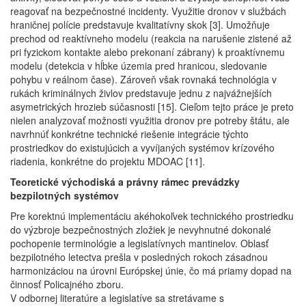
reagovať na bezpečnostné incidenty. Využitie dronov v službách
hraničnej polície predstavuje kvalitatívny skok [3]. Umožňuje
prechod od reaktívneho modelu (reakcia na narušenie zistené až
pri fyzickom kontakte alebo prekonaní zábrany) k proaktívnemu
modelu (detekcia v hĺbke územia pred hranicou, sledovanie
pohybu v reálnom čase). Zároveň však rovnaká technológia v
rukách kriminálnych živlov predstavuje jednu z najvážnejších
asymetrických hrozieb súčasnosti [15]. Cieľom tejto práce je preto
nielen analyzovať možnosti využitia dronov pre potreby štátu, ale
navrhnúť konkrétne technické riešenie integrácie týchto
prostriedkov do existujúcich a vyvíjaných systémov krízového
riadenia, konkrétne do projektu MDOAC [11].
Teoretické východiská a právny rámec prevádzky
bezpilotných systémov
Pre korektnú implementáciu akéhokoľvek technického prostriedku
do výzbroje bezpečnostných zložiek je nevyhnutné dokonalé
pochopenie terminológie a legislatívnych mantinelov. Oblasť
bezpilotného letectva prešla v posledných rokoch zásadnou
harmonizáciou na úrovni Európskej únie, čo má priamy dopad na
činnosť Policajného zboru.
V odbornej literatúre a legislatíve sa stretávame s