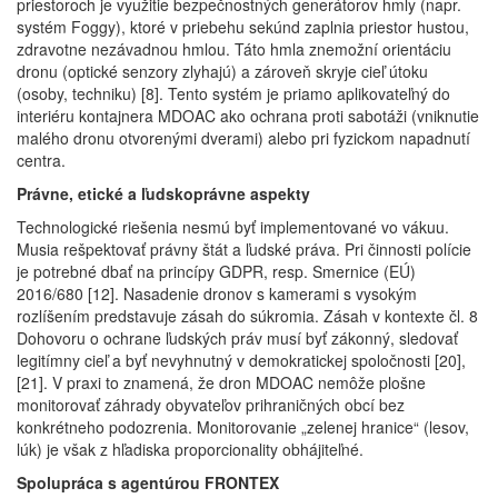
priestoroch je využitie bezpečnostných generátorov hmly (napr.
systém Foggy), ktoré v priebehu sekúnd zaplnia priestor hustou,
zdravotne nezávadnou hmlou. Táto hmla znemožní orientáciu
dronu (optické senzory zlyhajú) a zároveň skryje cieľ útoku
(osoby, techniku) [8]. Tento systém je priamo aplikovateľný do
interiéru kontajnera MDOAC ako ochrana proti sabotáži (vniknutie
malého dronu otvorenými dverami) alebo pri fyzickom napadnutí
centra.
Právne, etické a ľudskoprávne aspekty
Technologické riešenia nesmú byť implementované vo vákuu.
Musia rešpektovať právny štát a ľudské práva. Pri činnosti polície
je potrebné dbať na princípy GDPR, resp. Smernice (EÚ)
2016/680 [12]. Nasadenie dronov s kamerami s vysokým
rozlíšením predstavuje zásah do súkromia. Zásah v kontexte čl. 8
Dohovoru o ochrane ľudských práv musí byť zákonný, sledovať
legitímny cieľ a byť nevyhnutný v demokratickej spoločnosti [20],
[21]. V praxi to znamená, že dron MDOAC nemôže plošne
monitorovať záhrady obyvateľov prihraničných obcí bez
konkrétneho podozrenia. Monitorovanie „zelenej hranice“ (lesov,
lúk) je však z hľadiska proporcionality obhájiteľné.
Spolupráca s agentúrou FRONTEX