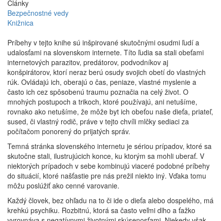
Články
Bezpečnostné vedy
Knižnica
Príbehy v tejto knihe sú inšpirované skutočnými osudmi ľudí a
udalosťami na slovenskom internete. Títo ľudia sa stali obeťami
internetových parazitov, predátorov, podvodníkov aj
konšpirátorov, ktorí neraz berú osudy svojich obetí do vlastných
rúk. Ovládajú ich, oberajú o čas, peniaze, vlastné myslenie a
často ich cez spôsobenú traumu poznačia na celý život. O
mnohých postupoch a trikoch, ktoré používajú, ani netušíme,
rovnako ako netušíme, že môže byt ich obeťou naše dieťa, priateľ,
sused, či vlastný rodič, práve v tejto chvíli mlčky sediaci za
počítačom ponorený do prijatých správ.
Temná stránka slovenského internetu je sériou prípadov, ktoré sa
skutočne stali, ilustrujúcich konce, ku ktorým sa mohli uberať. V
niektorých prípadoch v sebe kombinujú viaceré podobné príbehy
do situácií, ktoré našťastie pre nás prežil niekto iný. Vďaka tomu
môžu poslúžiť ako cenné varovanie.
Každý človek, bez ohľadu na to či ide o dieťa alebo dospelého, má
krehkú psychiku. Rozbitnú, ktorá sa často veľmi dlho a ťažko
vyrovnáva s negatívnymi životnými skúsenosťami. Niekedy však