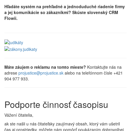
Hľadáte systém na prehľadné a jednoduduché riadenie firmy
a jej komunikácie so zákazníkmi? Skúste slovenský CRM
Flowii.
Máte záujem o reklamu na tomto mieste?
Kontaktujte nás na
adrese
projustice@projustice.sk
alebo na telefónnom čísle +421
904 977 933.
Podporte činnosť časopisu
Vážení čitatelia,
ak ste našli u nás čitateľsky zaujímavý obsah, ktorý vám ušetril
čas aj prostriedky, môžete nám pomôcť poukázaním dobrovoľnej