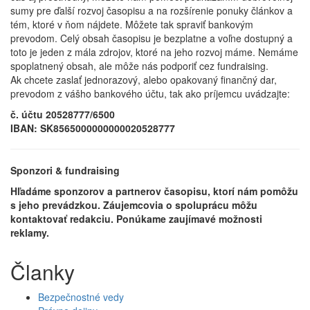
sumy pre ďalší rozvoj časopisu a na rozšírenie ponuky článkov a
tém, ktoré v ňom nájdete. Môžete tak spraviť bankovým
prevodom. Celý obsah časopisu je bezplatne a voľne dostupný a
toto je jeden z mála zdrojov, ktoré na jeho rozvoj máme. Nemáme
spoplatnený obsah, ale môže nás podporiť cez fundraising.
Ak chcete zaslať jednorazový, alebo opakovaný finančný dar,
prevodom z vášho bankového účtu, tak ako príjemcu uvádzajte:
č. účtu 20528777/6500
IBAN: SK8565000000000020528777
Sponzori & fundraising
Hľadáme sponzorov a partnerov časopisu, ktorí nám pomôžu
s jeho prevádzkou. Záujemcovia o spoluprácu môžu
kontaktovať redakciu. Ponúkame zaujímavé možnosti
reklamy.
Članky
Bezpečnostné vedy