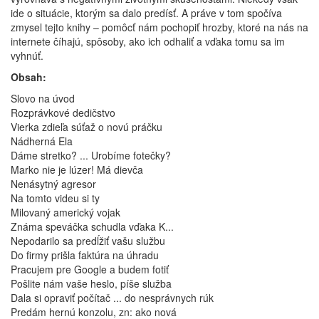
ide o situácie, ktorým sa dalo predísť. A práve v tom spočíva
zmysel tejto knihy – pomôcť nám pochopiť hrozby, ktoré na nás na
internete číhajú, spôsoby, ako ich odhaliť a vďaka tomu sa im
vyhnúť.
Obsah:
Slovo na úvod
Rozprávkové dedičstvo
Vierka zdieľa súťaž o novú práčku
Nádherná Ela
Dáme stretko? ... Urobíme fotečky?
Marko nie je lúzer! Má dievča
Nenásytný agresor
Na tomto videu si ty
Milovaný americký vojak
Známa speváčka schudla vďaka K...
Nepodarilo sa predĺžiť vašu službu
Do firmy prišla faktúra na úhradu
Pracujem pre Google a budem fotiť
Pošlite nám vaše heslo, píše služba
Dala si opraviť počítač ... do nesprávnych rúk
Predám hernú konzolu, zn: ako nová