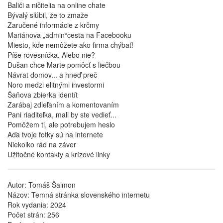
Baliči a ničitelia na online chate
Bývalý sľúbil, že to zmaže
Zaručené informácie z krčmy
Mariánova „admin“cesta na Facebooku
Miesto, kde nemôžete ako firma chýbať!
Píše rovesníčka. Alebo nie?
Dušan chce Marte pomôcť s liečbou
Návrat domov... a hneď preč
Noro medzi elitnými investormi
Šaňova zbierka identít
Zarábaj zdieľaním a komentovaním
Pani riaditeľka, mali by ste vedieť...
Pomôžem ti, ale potrebujem heslo
Aďa tvoje fotky sú na internete
Niekoľko rád na záver
Užitočné kontakty a krízové linky
Autor: Tomáš Šalmon
Názov: Temná stránka slovenského internetu
Rok vydania: 2024
Počet strán: 256