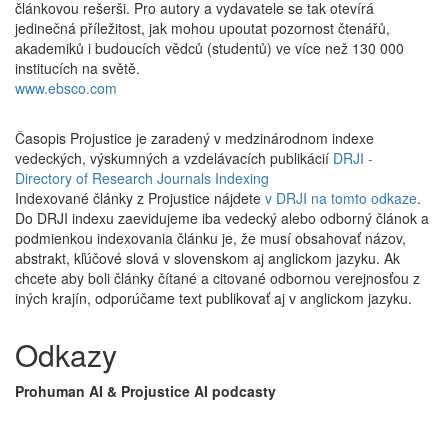
článkovou rešerši. Pro autory a vydavatele se tak otevírá
jedinečná příležitost, jak mohou upoutat pozornost čtenářů,
akademiků i budoucích vědců (studentů) ve více než 130 000
institucích na světě.
www.ebsco.com
Časopis Projustice je zaradený v medzinárodnom indexe
vedeckých, výskumných a vzdelávacích publikácií
DRJI -
Directory of Research Journals Indexing
Indexované články z Projustice nájdete
v DRJI na tomto odkaze
.
Do DRJI indexu zaevidujeme iba vedecký alebo odborný článok a
podmienkou indexovania článku je, že musí obsahovať názov,
abstrakt, kľúčové slová v slovenskom aj anglickom jazyku. Ak
chcete aby boli články čítané a citované odbornou verejnosťou z
iných krajín, odporúčame text publikovať aj v anglickom jazyku.
Odkazy
Prohuman AI & Projustice AI podcasty