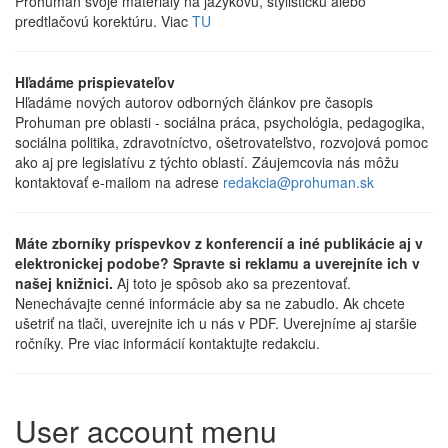
Prohuman svoje materiály na jazykovú, štylistickú alebo
predtlačovú korektúru. Viac
TU
Hľadáme prispievateľov
Hľadáme nových autorov odborných článkov pre časopis
Prohuman pre oblasti - sociálna práca, psychológia, pedagogika,
sociálna politika, zdravotníctvo, ošetrovateľstvo, rozvojová pomoc
ako aj pre legislatívu z týchto oblastí. Záujemcovia nás môžu
kontaktovať e-mailom na adrese
redakcia@prohuman.sk
Máte zborníky príspevkov z konferencií a iné publikácie aj v
elektronickej podobe? Spravte si reklamu a uverejníte ich v
našej knižnici.
Aj toto je spôsob ako sa prezentovať.
Nenechávajte cenné informácie aby sa ne zabudlo. Ak chcete
ušetriť na tlači, uverejnite ich u nás v PDF. Uverejníme aj staršie
ročníky. Pre viac informácií kontaktujte redakciu.
User account menu