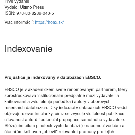
Prvé vydanie
Vydalo: Ultimo Press
ISBN: 978-80-8289-040-5
Viac informácií:
https://hoax.sk/
Indexovanie
Projustice je indexovaný v databázach EBSCO.
EBSCO je v akademickém světě renomovaným partnerem, který
zprostředkovává institucionální předplatné mezi vydavateli a
knihovnami a zviditelňuje periodika i autory v oborových
rešeršních databázích. Díky indexaci v databázích EBSCO vědci
objevují relevantní články, čímž se zvyšuje viditelnost publikace,
citovanost autorů i potenciál propagace samotného vydavatele.
Stěžejním cílem plnotextových databází je napomoci vědcům a
čtenářům knihoven „objevit” relevantní prameny pro jejich