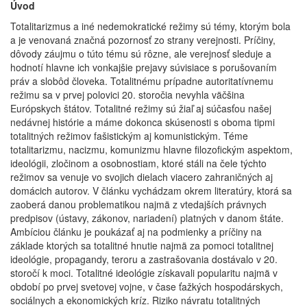
Úvod
Totalitarizmus a iné nedemokratické režimy sú témy, ktorým bola
a je venovaná značná pozornosť zo strany verejnosti. Príčiny,
dôvody záujmu o túto tému sú rôzne, ale verejnosť sleduje a
hodnotí hlavne ich vonkajšie prejavy súvisiace s porušovaním
práv a slobôd človeka. Totalitnému prípadne autoritatívnemu
režimu sa v prvej polovici 20. storočia nevyhla väčšina
Európskych štátov. Totalitné režimy sú žiaľ aj súčasťou našej
nedávnej histórie a máme dokonca skúsenosti s oboma tipmi
totalitných režimov fašistickým aj komunistickým. Téme
totalitarizmu, nacizmu, komunizmu hlavne filozofickým aspektom,
ideológii, zločinom a osobnostiam, ktoré stáli na čele týchto
režimov sa venuje vo svojich dielach viacero zahraničných aj
domácich autorov. V článku vychádzam okrem literatúry, ktorá sa
zaoberá danou problematikou najmä z vtedajších právnych
predpisov (ústavy, zákonov, nariadení) platných v danom štáte.
Ambíciou článku je poukázať aj na podmienky a príčiny na
základe ktorých sa totalitné hnutie najmä za pomoci totalitnej
ideológie, propagandy, teroru a zastrašovania dostávalo v 20.
storočí k moci. Totalitné ideológie získavali popularitu najmä v
období po prvej svetovej vojne, v čase ťažkých hospodárskych,
sociálnych a ekonomických kríz. Riziko návratu totalitných