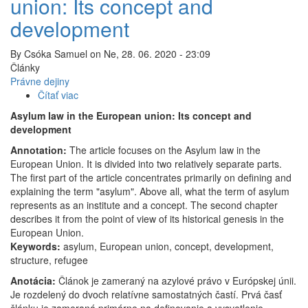
union: Its concept and
development
By
Csóka Samuel
on
Ne, 28. 06. 2020 - 23:09
Články
Právne dejiny
Čítať viac
o
Asylum
Asylum law in the European union: Its concept and
law
development
in
Annotation:
The article focuses on the Asylum law in the
the
European Union. It is divided into two relatively separate parts.
European
The first part of the article concentrates primarily on defining and
union:
explaining the term "asylum". Above all, what the term of asylum
Its
represents as an institute and a concept. The second chapter
concept
describes it from the point of view of its historical genesis in the
and
European Union.
development
Keywords:
asylum, European union, concept, development,
structure, refugee
Anotácia:
Článok je zameraný na azylové právo v Európskej únii.
Je rozdelený do dvoch relatívne samostatných častí. Prvá časť