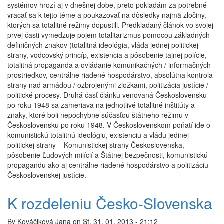
systémov hrozí aj v dnešnej dobe, preto pokladám za potrebné
vracať sa k tejto téme a poukazovať na dôsledky najmä zločiny,
ktorých sa totalitné režimy dopustili. Predkladaný článok vo svojej
prvej časti vymedzuje pojem totalitarizmus pomocou základných
definičných znakov (totalitná ideológia, vláda jednej politickej
strany, vodcovský princíp, existencia a pôsobenie tajnej polície,
totalitná propaganda a ovládanie komunikačných / informačných
prostriedkov, centrálne riadené hospodárstvo, absolútna kontrola
strany nad armádou / ozbrojenými zložkami, politizácia justície /
politické procesy. Druhá časť článku venovaná Československu
po roku 1948 sa zameriava na jednotlivé totalitné inštitúty a
znaky, ktoré boli nepochybne súčasťou štátneho režimu v
Československu po roku 1948. V Československom poňatí ide o
komunistickú totalitnú ideológiu, existenciu a vládu jedinej
politickej strany – Komunistickej strany Československa,
pôsobenie Ľudových milícií a Štátnej bezpečnosti, komunistickú
propagandu ako aj centrálne riadené hospodárstvo a politizáciu
Československej justície.
K rozdeleniu Česko-Slovenska
By
Kováčiková Jana
on
Št, 31. 01. 2013 - 21:12