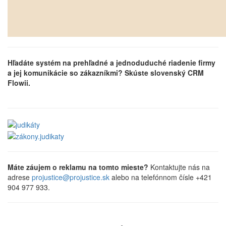
Hľadáte systém na prehľadné a jednoduduché riadenie firmy
a jej komunikácie so zákazníkmi? Skúste slovenský CRM
Flowii.
Máte záujem o reklamu na tomto mieste?
Kontaktujte nás na
adrese
projustice@projustice.sk
alebo na telefónnom čísle +421
904 977 933.