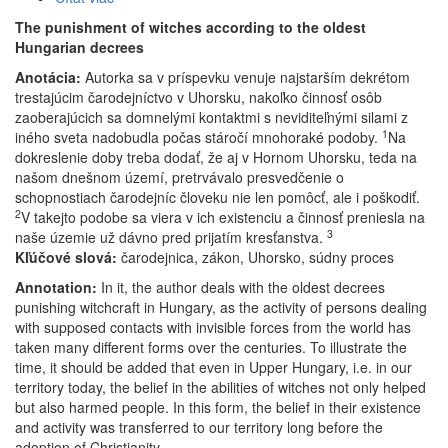
Trestanie
The punishment of witches according to the oldest
čarodejníc
Hungarian decrees
podľa
Anotácia:
Autorka sa v príspevku venuje najstarším dekrétom
najstarších
trestajúcim čarodejníctvo v Uhorsku, nakoľko činnosť osôb
uhorských
zaoberajúcich sa domnelými kontaktmi s neviditeľnými silami z
dekrétov
1
iného sveta nadobudla počas stáročí mnohoraké podoby.
Na
dokreslenie doby treba dodať, že aj v Hornom Uhorsku, teda na
našom dnešnom území, pretrvávalo presvedčenie o
schopnostiach čarodejníc človeku nie len pomôcť, ale i poškodiť.
2
V takejto podobe sa viera v ich existenciu a činnosť preniesla na
3
naše územie už dávno pred prijatím kresťanstva.
Kľúčové slová:
čarodejnica, zákon, Uhorsko, súdny proces
Annotation:
In it, the author deals with the oldest decrees
punishing witchcraft in Hungary, as the activity of persons dealing
with supposed contacts with invisible forces from the world has
taken many different forms over the centuries. To illustrate the
time, it should be added that even in Upper Hungary, i.e. in our
territory today, the belief in the abilities of witches not only helped
but also harmed people. In this form, the belief in their existence
and activity was transferred to our territory long before the
adoption of Christianity.