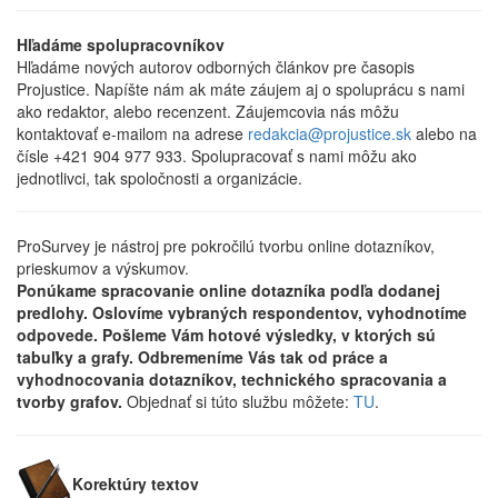
Hľadáme spolupracovníkov
Hľadáme nových autorov odborných článkov pre časopis
Projustice. Napíšte nám ak máte záujem aj o spoluprácu s nami
ako redaktor, alebo recenzent. Záujemcovia nás môžu
kontaktovať e-mailom na adrese
redakcia@projustice.sk
alebo na
čísle +421 904 977 933. Spolupracovať s nami môžu ako
jednotlivci, tak spoločnosti a organizácie.
ProSurvey je nástroj pre pokročilú tvorbu online dotazníkov,
prieskumov a výskumov.
Ponúkame spracovanie online dotazníka podľa dodanej
predlohy. Oslovíme vybraných respondentov, vyhodnotíme
odpovede. Pošleme Vám hotové výsledky, v ktorých sú
tabuľky a grafy. Odbremeníme Vás tak od práce a
vyhodnocovania dotazníkov, technického spracovania a
tvorby grafov.
Objednať si túto službu môžete:
TU
.
Korektúry textov