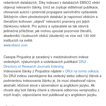
rešeršních databázích. Díky indexaci v databázích EBSCO vědci
objevují relevantní články, čímž se zvyšuje viditelnost publikace,
citovanost autorů i potenciál propagace samotného vydavatele.
Stěžejním cílem plnotextových databází je napomoci vědcům a
čtenářům knihoven „objevit” relevantní prameny pro jejich
článkovou rešerši. Pro autory a vydavatele se tak otevírá
jedinečná příležitost, jak mohou upoutat pozornost čtenářů,
akademiků i budoucích vědců (studentů) ve více než 130 000
institucích na světě.
www.ebsco.com
Časopis Projustice je zaradený v medzinárodnom indexe
vedeckých, výskumných a vzdelávacích publikácií
DRJI -
Directory of Research Journals Indexing
Indexované články z Projustice nájdete
v DRJI na tomto odkaze
.
Do DRJI indexu zaevidujeme iba vedecký alebo odborný článok a
podmienkou indexovania článku je, že musí obsahovať názov,
abstrakt, kľúčové slová v slovenskom aj anglickom jazyku. Ak
chcete aby boli články čítané a citované odbornou verejnosťou z
iných krajín, odporúčame text publikovať aj v anglickom jazyku.