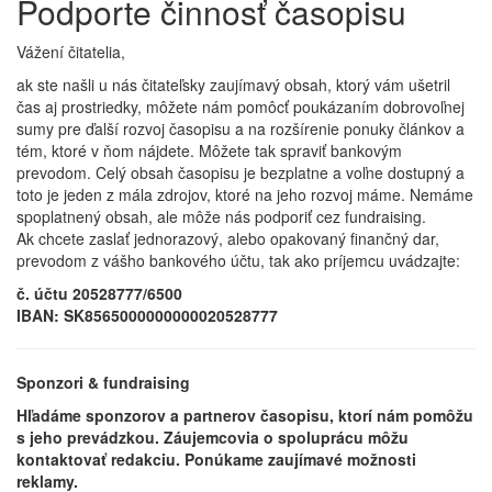
Podporte činnosť časopisu
Vážení čitatelia,
ak ste našli u nás čitateľsky zaujímavý obsah, ktorý vám ušetril
čas aj prostriedky, môžete nám pomôcť poukázaním dobrovoľnej
sumy pre ďalší rozvoj časopisu a na rozšírenie ponuky článkov a
tém, ktoré v ňom nájdete. Môžete tak spraviť bankovým
prevodom. Celý obsah časopisu je bezplatne a voľne dostupný a
toto je jeden z mála zdrojov, ktoré na jeho rozvoj máme. Nemáme
spoplatnený obsah, ale môže nás podporiť cez fundraising.
Ak chcete zaslať jednorazový, alebo opakovaný finančný dar,
prevodom z vášho bankového účtu, tak ako príjemcu uvádzajte:
č. účtu 20528777/6500
IBAN: SK8565000000000020528777
Sponzori & fundraising
Hľadáme sponzorov a partnerov časopisu, ktorí nám pomôžu
s jeho prevádzkou. Záujemcovia o spoluprácu môžu
kontaktovať redakciu. Ponúkame zaujímavé možnosti
reklamy.