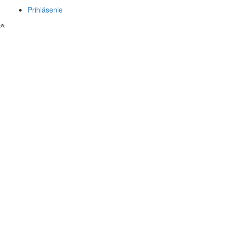
Prihlásenie
User
account
menu