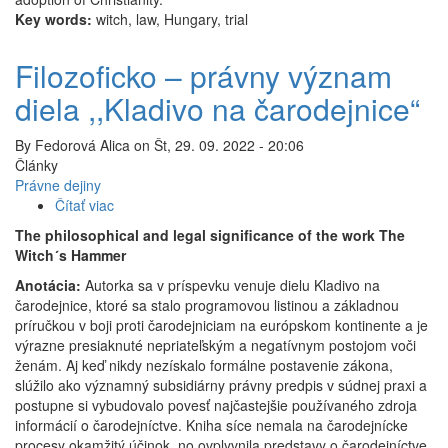
Key words:
witch, law, Hungary, trial
Filozoficko – právny význam
diela ,,Kladivo na čarodejnice“
By
Fedorová Alica
on
Št, 29. 09. 2022 - 20:06
Články
Právne dejiny
Čítať viac
o
Filozoficko
The philosophical and legal significance of the work The
–
Witch´s Hammer
právny
Anotácia:
Autorka sa v príspevku venuje dielu Kladivo na
význam
čarodejnice, ktoré sa stalo programovou listinou a základnou
diela
príručkou v boji proti čarodejniciam na európskom kontinente a je
,,Kladivo
výrazne presiaknuté nepriateľským a negatívnym postojom voči
na
ženám. Aj keď nikdy nezískalo formálne postavenie zákona,
čarodejnice“
slúžilo ako významný subsidiárny právny predpis v súdnej praxi a
postupne si vybudovalo povesť najčastejšie používaného zdroja
informácií o čarodejníctve. Kniha síce nemala na čarodejnícke
procesy okamžitý účinok, no ovplyvnila predstavy o čarodejníctve