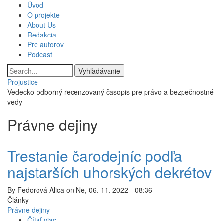
Skočiť
Úvod
Main
na
O projekte
hlavný
About Us
navigation
obsah
Redakcia
Pre autorov
Podcast
Vyhľadávanie
Projustice
Vedecko-odborný recenzovaný časopis pre právo a bezpečnostné
vedy
Právne dejiny
Trestanie čarodejníc podľa
najstarších uhorských dekrétov
By
Fedorová Alica
on
Ne, 06. 11. 2022 - 08:36
Články
Právne dejiny
Čítať viac
o