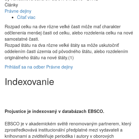
Články
Právne dejiny
Čítať viac
o
K
Rozpad celku na dve rôzne veľké časti môže mať charakter
rozdeleniu
odčlenenia menšej časti od celku, alebo rozdelenia celku na nové
Česko-
samostatné časti.
Slovenska
Rozpad štátu na dva rôzne veľké štáty sa môže uskutočniť
oddelením časti územia od pôvodného štátu, alebo rozdelením
originálneho štátu na nové štáty.(1)
Prihlásiť sa na odber Právne dejiny
Indexovanie
Projustice je indexovaný v databázach EBSCO.
EBSCO je v akademickém světě renomovaným partnerem, který
zprostředkovává institucionální předplatné mezi vydavateli a
knihovnami a zviditelňuje periodika i autory v oborových