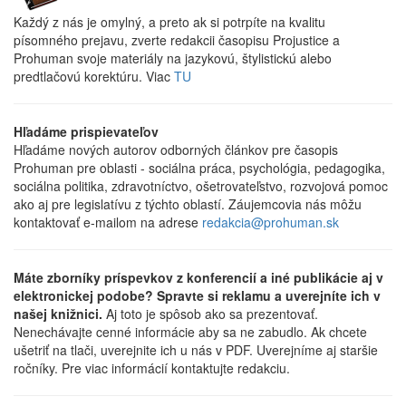
Každý z nás je omylný, a preto ak si potrpíte na kvalitu
písomného prejavu, zverte redakcii časopisu Projustice a
Prohuman svoje materiály na jazykovú, štylistickú alebo
predtlačovú korektúru. Viac
TU
Hľadáme prispievateľov
Hľadáme nových autorov odborných článkov pre časopis
Prohuman pre oblasti - sociálna práca, psychológia, pedagogika,
sociálna politika, zdravotníctvo, ošetrovateľstvo, rozvojová pomoc
ako aj pre legislatívu z týchto oblastí. Záujemcovia nás môžu
kontaktovať e-mailom na adrese
redakcia@prohuman.sk
Máte zborníky príspevkov z konferencií a iné publikácie aj v
elektronickej podobe? Spravte si reklamu a uverejníte ich v
našej knižnici.
Aj toto je spôsob ako sa prezentovať.
Nenechávajte cenné informácie aby sa ne zabudlo. Ak chcete
ušetriť na tlači, uverejnite ich u nás v PDF. Uverejníme aj staršie
ročníky. Pre viac informácií kontaktujte redakciu.