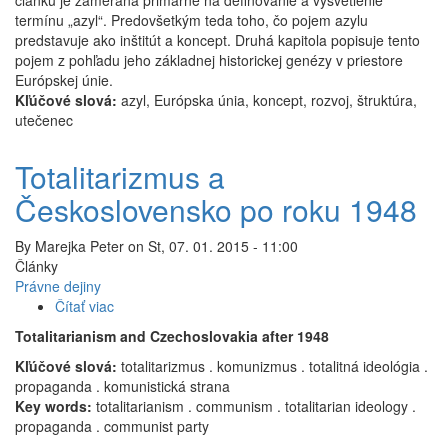
článku je zameraná primárne na definovanie a vysvetlenie
termínu „azyl“. Predovšetkým teda toho, čo pojem azylu
predstavuje ako inštitút a koncept. Druhá kapitola popisuje tento
pojem z pohľadu jeho základnej historickej genézy v priestore
Európskej únie.
Kľúčové slová:
azyl, Európska únia, koncept, rozvoj, štruktúra,
utečenec
Totalitarizmus a
Československo po roku 1948
By
Marejka Peter
on
St, 07. 01. 2015 - 11:00
Články
Právne dejiny
Čítať viac
o
Totalitarizmus
Totalitarianism and Czechoslovakia after 1948
a
Kľúčové slová:
Československo
totalitarizmus . komunizmus . totalitná ideológia .
propaganda . komunistická strana
po
Key words:
totalitarianism . communism . totalitarian ideology .
roku
propaganda . communist party
1948