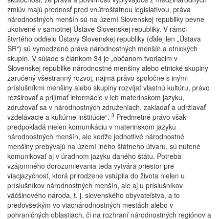
zmlúv majú prednosť pred vnútroštátnou legislatívou, práva
národnostných menšín sú na území Slovenskej republiky pevne
ukotvené v samotnej Ústave Slovenskej republiky. V rámci
štvrtého oddielu Ústavy Slovenskej republiky (ďalej len „Ústava
SR“) sú vymedzené práva národnostných menšín a etnických
skupín. V súlade s článkom 34 je „občanom tvoriacim v
Slovenskej republike národnostné menšiny alebo etnické skupiny
zaručený všestranný rozvoj, najmä právo spoločne s inými
príslušníkmi menšiny alebo skupiny rozvíjať vlastnú kultúru, právo
rozširovať a prijímať informácie v ich materinskom jazyku,
združovať sa v národnostných združeniach, zakladať a udržiavať
3
vzdelávacie a kultúrne inštitúcie“.
Predmetné právo však
predpokladá nielen komunikáciu v materinskom jazyku
národnostných menšín, ale keďže jednotlivé národnostné
menšiny prebývajú na území iného štátneho útvaru, sú nútené
komunikovať aj v úradnom jazyku daného štátu. Potreba
vzájomného dorozumievania teda vytvára priestor pre
viacjazyčnosť, ktorá prirodzene vstúpila do života nielen u
príslušníkov národnostných menšín, ale aj u príslušníkov
väčšinového národa, t. j. slovenského obyvateľstva, a to
predovšetkým vo viacnárodnostných mestách alebo v
pohraničných oblastiach, či na rozhraní národnostných regiónov a