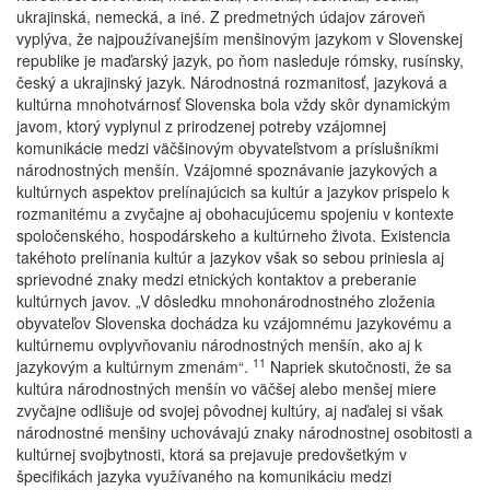
ukrajinská, nemecká, a iné. Z predmetných údajov zároveň
vyplýva, že najpoužívanejším menšinovým jazykom v Slovenskej
republike je maďarský jazyk, po ňom nasleduje rómsky, rusínsky,
český a ukrajinský jazyk. Národnostná rozmanitosť, jazyková a
kultúrna mnohotvárnosť Slovenska bola vždy skôr dynamickým
javom, ktorý vyplynul z prirodzenej potreby vzájomnej
komunikácie medzi väčšinovým obyvateľstvom a príslušníkmi
národnostných menšín. Vzájomné spoznávanie jazykových a
kultúrnych aspektov prelínajúcich sa kultúr a jazykov prispelo k
rozmanitému a zvyčajne aj obohacujúcemu spojeniu v kontexte
spoločenského, hospodárskeho a kultúrneho života. Existencia
takéhoto prelínania kultúr a jazykov však so sebou priniesla aj
sprievodné znaky medzi etnických kontaktov a preberanie
kultúrnych javov. „V dôsledku mnohonárodnostného zloženia
obyvateľov Slovenska dochádza ku vzájomnému jazykovému a
kultúrnemu ovplyvňovaniu národnostných menšín, ako aj k
11
jazykovým a kultúrnym zmenám“.
Napriek skutočnosti, že sa
kultúra národnostných menšín vo väčšej alebo menšej miere
zvyčajne odlišuje od svojej pôvodnej kultúry, aj naďalej si však
národnostné menšiny uchovávajú znaky národnostnej osobitosti a
kultúrnej svojbytnosti, ktorá sa prejavuje predovšetkým v
špecifikách jazyka využívaného na komunikáciu medzi