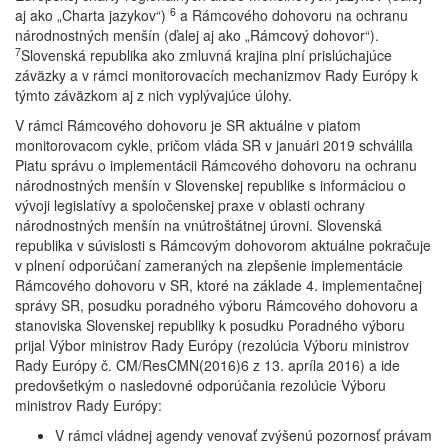
6
aj ako „Charta jazykov“)
a Rámcového dohovoru na ochranu
národnostných menšín (ďalej aj ako „Rámcový dohovor“).
7
Slovenská republika ako zmluvná krajina plní prislúchajúce
záväzky a v rámci monitorovacích mechanizmov Rady Európy k
týmto záväzkom aj z nich vyplývajúce úlohy.
V rámci Rámcového dohovoru je SR aktuálne v piatom
monitorovacom cykle, pričom vláda SR v januári 2019 schválila
Piatu správu o implementácii Rámcového dohovoru na ochranu
národnostných menšín v Slovenskej republike s informáciou o
vývoji legislatívy a spoločenskej praxe v oblasti ochrany
národnostných menšín na vnútroštátnej úrovni. Slovenská
republika v súvislosti s Rámcovým dohovorom aktuálne pokračuje
v plnení odporúčaní zameraných na zlepšenie implementácie
Rámcového dohovoru v SR, ktoré na základe 4. implementačnej
správy SR, posudku poradného výboru Rámcového dohovoru a
stanoviska Slovenskej republiky k posudku Poradného výboru
prijal Výbor ministrov Rady Európy (rezolúcia Výboru ministrov
Rady Európy č. CM/ResCMN(2016)6 z 13. apríla 2016) a ide
predovšetkým o nasledovné odporúčania rezolúcie Výboru
ministrov Rady Európy:
V rámci vládnej agendy venovať zvýšenú pozornosť právam