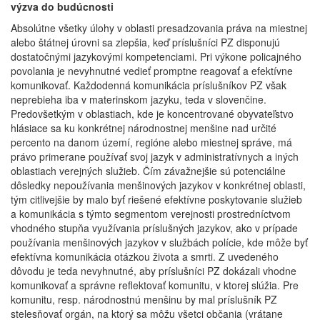
výzva do budúcnosti
Absolútne všetky úlohy v oblasti presadzovania práva na miestnej
alebo štátnej úrovni sa zlepšia, keď príslušníci PZ disponujú
dostatočnými jazykovými kompetenciami. Pri výkone policajného
povolania je nevyhnutné vedieť promptne reagovať a efektívne
komunikovať. Každodenná komunikácia príslušníkov PZ však
neprebieha iba v materinskom jazyku, teda v slovenčine.
Predovšetkým v oblastiach, kde je koncentrované obyvateľstvo
hlásiace sa ku konkrétnej národnostnej menšine nad určité
percento na danom území, regióne alebo miestnej správe, má
právo primerane používať svoj jazyk v administratívnych a iných
oblastiach verejných služieb. Čím závažnejšie sú potenciálne
dôsledky nepoužívania menšinových jazykov v konkrétnej oblasti,
tým citlivejšie by malo byť riešené efektívne poskytovanie služieb
a komunikácia s týmto segmentom verejnosti prostredníctvom
vhodného stupňa využívania príslušných jazykov, ako v prípade
používania menšinových jazykov v službách polície, kde môže byť
efektívna komunikácia otázkou života a smrti. Z uvedeného
dôvodu je teda nevyhnutné, aby príslušníci PZ dokázali vhodne
komunikovať a správne reflektovať komunitu, v ktorej slúžia. Pre
komunitu, resp. národnostnú menšinu by mal príslušník PZ
stelesňovať orgán, na ktorý sa môžu všetci občania (vrátane