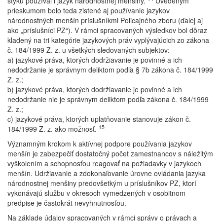
styku používal i jazyk národnostnej menšiny.
Uvedeným
prieskumom bolo teda zistené aj používanie jazykov
národnostných menšín príslušníkmi Policajného zboru (ďalej aj
ako „príslušníci PZ“). V rámci spracovaných výsledkov bol dôraz
kladený na tri kategórie jazykových práv vyplývajúcich zo zákona
č. 184/1999 Z. z. u všetkých sledovaných subjektov:
a) jazykové práva, ktorých dodržiavanie je povinné a ich
nedodržanie je správnym deliktom podľa § 7b zákona č. 184/1999
Z. z.;
b) jazykové práva, ktorých dodržiavanie je povinné a ich
nedodržanie nie je správnym deliktom podľa zákona č. 184/1999
Z. z.;
c) jazykové práva, ktorých uplatňovanie stanovuje zákon č.
15
184/1999 Z. z. ako možnosť.
Významným krokom k aktívnej podpore používania jazykov
menšín je zabezpečiť dostatočný počet zamestnancov s náležitým
vyškolením a schopnosťou reagovať na požiadavky v jazykoch
menšín. Udržiavanie a zdokonaľovanie úrovne ovládania jazyka
národnostnej menšiny predovšetkým u príslušníkov PZ, ktorí
vykonávajú službu v okresoch vymedzených v osobitnom
predpise je častokrát nevyhnutnosťou.
Na základe údajov spracovaných v rámci správy o právach a