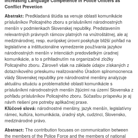
Increasing Language Competence in Police Officers as
Conflict Prevetion
Abstrakt:
Predkladaná štúdia sa venuje oblasti komunikácie
príslušníkov Policajného zboru s príslušníkmi národnostných
menšín v podmienkach Slovenskej republiky. Predstavením
relevantných právnych rámcov platných na vnútroštátnej, ale aj
medzinárodnej, resp. európskej úrovni poskytuje bližší pohľad na
legislatívne a inštitucionálne vymedzenie používania jazykov
národnostných menšín v intenciách predovšetkým úradnej
komunikácie, a to s prihliadnutím na organizačné zložky
Policajného zboru. Zároveň však na základe údajov získaných z
dotazníkového prieskumu realizovaného Úradom splnomocnenca
vlády Slovenskej republiky pre národnostné menšiny analyzuje
aktuálnu situáciu a problematické oblasti komunikácie s
príslušníkmi národnostných menšín žijúcimi na území Slovenska z
pohľadu príslušníkov Policajného zboru. Súčasťou príspevku je aj
návrh riešení pre potreby aplikačnej praxe.
Kľúčové slová:
národnostné menšiny, jazyk menšín, legislatívny
rámec, kultúra, komunikácia, úradný styk, cudzinci, Slovensko,
medzinárodné právo.
Abstract:
The contribution focuses on communication between
the members of the Police Force and the members of national