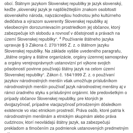
obcí. Štátnym jazykom Slovenskej republiky je jazyk slovenský,
keďže „slovenský jazyk je najdôležitejším znakom osobitosti
slovenského národa, najvzácnejšou hodnotou jeho kultúrneho
dedičstva a výrazom suverenity Slovenskej republiky aj
všeobecným dorozumievacím prostriedkom jej občanov, ktorý
zabezpečuje ich slobodu a rovnosť v dôstojnosti a právach na
4
území Slovenskej republiky“.
Používanie štátneho jazyka
upravuje § 3 Zákona č. 270/1995 Z. z. o štátnom jazyku
Slovenskej republiky. Na základe vyššie uvedeného paragrafu,
„štátne orgány a štátne organizácie, orgány územnej samosprávy
a orgány verejnoprávnych ustanovizní pri výkone svojich
pôsobností povinne používajú štátny jazyk na celom území
Slovenskej republiky“. Zákon č. 184/1999 Z. z. o používaní
jazykov národnostných menšín však umožňuje príslušníkom
národnostných menšín používať jazyk národnostnej menšiny aj v
rámci úradného styku s príslušnými orgánmi. Ide predovšetkým o
prípady občanov Slovenskej republiky, pre ktorých je
dvojjazyčnosť, prípadne viacjazyčnosť prirodzeným dôsledkom
existencie vo viac etnickom prostredí. Práva osôb, ktoré patria k
národnostným menšinám a etnickým skupinám alebo práva
cudzincov, ktorí neovládajú štátny jazyk, sa zabezpečujú
prekladom a tlmočením za podmienok ustanovených predmetným