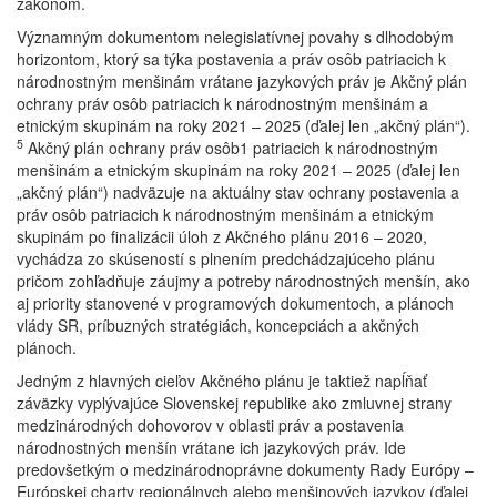
zákonom.
Významným dokumentom nelegislatívnej povahy s dlhodobým
horizontom, ktorý sa týka postavenia a práv osôb patriacich k
národnostným menšinám vrátane jazykových práv je Akčný plán
ochrany práv osôb patriacich k národnostným menšinám a
etnickým skupinám na roky 2021 – 2025 (ďalej len „akčný plán“).
5
Akčný plán ochrany práv osôb1 patriacich k národnostným
menšinám a etnickým skupinám na roky 2021 – 2025 (ďalej len
„akčný plán“) nadväzuje na aktuálny stav ochrany postavenia a
práv osôb patriacich k národnostným menšinám a etnickým
skupinám po finalizácii úloh z Akčného plánu 2016 – 2020,
vychádza zo skúseností s plnením predchádzajúceho plánu
pričom zohľadňuje záujmy a potreby národnostných menšín, ako
aj priority stanovené v programových dokumentoch, a plánoch
vlády SR, príbuzných stratégiách, koncepciách a akčných
plánoch.
Jedným z hlavných cieľov Akčného plánu je taktiež napĺňať
záväzky vyplývajúce Slovenskej republike ako zmluvnej strany
medzinárodných dohovorov v oblasti práv a postavenia
národnostných menšín vrátane ich jazykových práv. Ide
predovšetkým o medzinárodnoprávne dokumenty Rady Európy ‒
Európskej charty regionálnych alebo menšinových jazykov (ďalej