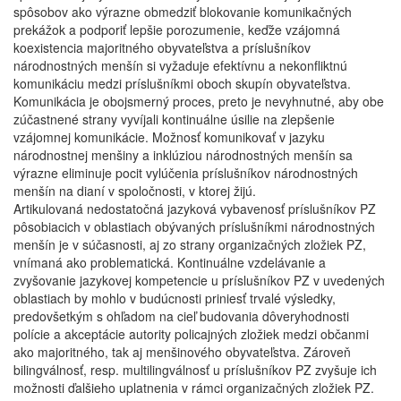
spôsobov ako výrazne obmedziť blokovanie komunikačných
prekážok a podporiť lepšie porozumenie, keďže vzájomná
koexistencia majoritného obyvateľstva a príslušníkov
národnostných menšín si vyžaduje efektívnu a nekonfliktnú
komunikáciu medzi príslušníkmi oboch skupín obyvateľstva.
Komunikácia je obojsmerný proces, preto je nevyhnutné, aby obe
zúčastnené strany vyvíjali kontinuálne úsilie na zlepšenie
vzájomnej komunikácie. Možnosť komunikovať v jazyku
národnostnej menšiny a inklúziou národnostných menšín sa
výrazne eliminuje pocit vylúčenia príslušníkov národnostných
menšín na dianí v spoločnosti, v ktorej žijú.
Artikulovaná nedostatočná jazyková vybavenosť príslušníkov PZ
pôsobiacich v oblastiach obývaných príslušníkmi národnostných
menšín je v súčasnosti, aj zo strany organizačných zložiek PZ,
vnímaná ako problematická. Kontinuálne vzdelávanie a
zvyšovanie jazykovej kompetencie u príslušníkov PZ v uvedených
oblastiach by mohlo v budúcnosti priniesť trvalé výsledky,
predovšetkým s ohľadom na cieľ budovania dôveryhodnosti
polície a akceptácie autority policajných zložiek medzi občanmi
ako majoritného, tak aj menšinového obyvateľstva. Zároveň
bilingválnosť, resp. multilingválnosť u príslušníkov PZ zvyšuje ich
možnosti ďalšieho uplatnenia v rámci organizačných zložiek PZ.