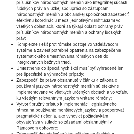
príslušníkov národnostných menšín ako integrálnej súčasti
ľudských práv a v úzkej spolupráci so zástupcami
národnostných menšín a občianskej spoločnosti zabezpečiť
efektívnu koordináciu medzi jednotlivými inštitúciami vo
všetkých oblastiach, ktoré sa týkajú oblasti ochrany práv
príslušníkov národnostných menšín a ochrany ľudských
práv;
Komplexne riešiť protirómske postoje vo vzdelávacom
systéme a zaviesť potrebné opatrenia na zabezpečenie
systematického umiestňovania rómskych detí do
integrovaných bežných tried.
Umiestnenie do špeciálnych škôl musí byť vyhradené len
pre špecifické a výnimočné prípady;
Zabezpečiť, že práva obsiahnuté v článku 4 zákona o
používaní jazykov národnostných menšín sú efektívne
implementované vo všetkých určených obciach a vo vzťahu
ku všetkým relevantným jazykom vrátane rómčiny;
Vytvoriť pružný prístup k implementácii legislatívneho
rámca na používanie menšinových jazykov a podporovať
pragmatické riešenia, ako vyhovieť požiadavkám
obyvateľstva v súlade so zásadami obsiahnutými v
Rámcovom dohovore;
Zabezpečiť dostatočný prístup učiteľov na školách s