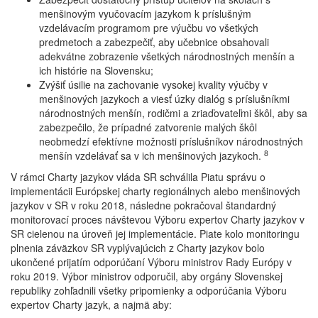
menšinovým vyučovacím jazykom k príslušným
vzdelávacím programom pre výučbu vo všetkých
predmetoch a zabezpečiť, aby učebnice obsahovali
adekvátne zobrazenie všetkých národnostných menšín a
ich histórie na Slovensku;
Zvýšiť úsilie na zachovanie vysokej kvality výučby v
menšinových jazykoch a viesť úzky dialóg s príslušníkmi
národnostných menšín, rodičmi a zriaďovateľmi škôl, aby sa
zabezpečilo, že prípadné zatvorenie malých škôl
neobmedzí efektívne možnosti príslušníkov národnostných
8
menšín vzdelávať sa v ich menšinových jazykoch.
V rámci Charty jazykov vláda SR schválila Piatu správu o
implementácii Európskej charty regionálnych alebo menšinových
jazykov v SR v roku 2018, následne pokračoval štandardný
monitorovací proces návštevou Výboru expertov Charty jazykov v
SR cielenou na úroveň jej implementácie. Piate kolo monitoringu
plnenia záväzkov SR vyplývajúcich z Charty jazykov bolo
ukončené prijatím odporúčaní Výboru ministrov Rady Európy v
roku 2019. Výbor ministrov odporučil, aby orgány Slovenskej
republiky zohľadnili všetky pripomienky a odporúčania Výboru
expertov Charty jazyk, a najmä aby: