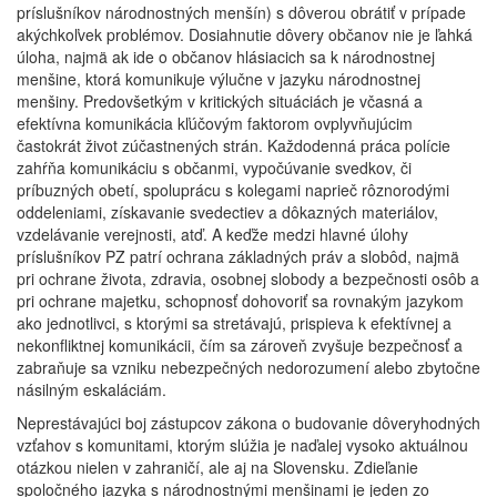
príslušníkov národnostných menšín) s dôverou obrátiť v prípade
akýchkoľvek problémov. Dosiahnutie dôvery občanov nie je ľahká
úloha, najmä ak ide o občanov hlásiacich sa k národnostnej
menšine, ktorá komunikuje výlučne v jazyku národnostnej
menšiny. Predovšetkým v kritických situáciách je včasná a
efektívna komunikácia kľúčovým faktorom ovplyvňujúcim
častokrát život zúčastnených strán. Každodenná práca polície
zahŕňa komunikáciu s občanmi, vypočúvanie svedkov, či
príbuzných obetí, spoluprácu s kolegami naprieč rôznorodými
oddeleniami, získavanie svedectiev a dôkazných materiálov,
vzdelávanie verejnosti, atď. A keďže medzi hlavné úlohy
príslušníkov PZ patrí ochrana základných práv a slobôd, najmä
pri ochrane života, zdravia, osobnej slobody a bezpečnosti osôb a
pri ochrane majetku, schopnosť dohovoriť sa rovnakým jazykom
ako jednotlivci, s ktorými sa stretávajú, prispieva k efektívnej a
nekonfliktnej komunikácii, čím sa zároveň zvyšuje bezpečnosť a
zabraňuje sa vzniku nebezpečných nedorozumení alebo zbytočne
násilným eskaláciám.
Neprestávajúci boj zástupcov zákona o budovanie dôveryhodných
vzťahov s komunitami, ktorým slúžia je naďalej vysoko aktuálnou
otázkou nielen v zahraničí, ale aj na Slovensku. Zdieľanie
spoločného jazyka s národnostnými menšinami je jeden zo