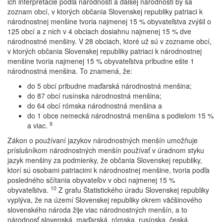
ich interpretácie podľa národnosti a ďalšej národnosti by sa
zoznam obcí, v ktorých občania Slovenskej republiky patriaci k
národnostnej menšine tvoria najmenej 15 % obyvateľstva zvýšil o
125 obcí a z nich v 4 obciach dosiahnu najmenej 15 % dve
národnostné menšiny. V 28 obciach, ktoré už sú v zozname obcí,
v ktorých občania Slovenskej republiky patriaci k národnostnej
menšine tvoria najmenej 15 % obyvateľstva pribudne ešte 1
národnostná menšina. To znamená, že:
do 5 obcí pribudne maďarská národnostná menšina;
do 87 obcí rusínska národnostná menšina;
do 64 obcí rómska národnostná menšina a
do 1 obce nemecká národnostná menšina s podielom 15 %
9
a viac.
Zákon o používaní jazykov národnostných menšín umožňuje
príslušníkom národnostných menšín používať v úradnom styku
jazyk menšiny za podmienky, že občania Slovenskej republiky,
ktorí sú osobami patriacimi k národnostnej menšine, tvoria podľa
posledného sčítania obyvateľov v obci najmenej 15 %
10
obyvateľstva.
Z grafu Štatistického úradu Slovenskej republiky
vyplýva, že na území Slovenskej republiky okrem väčšinového
slovenského národa žije viac národnostných menšín, a to
národnosť slovenská, maďarská, rómska, rusínska, česká,