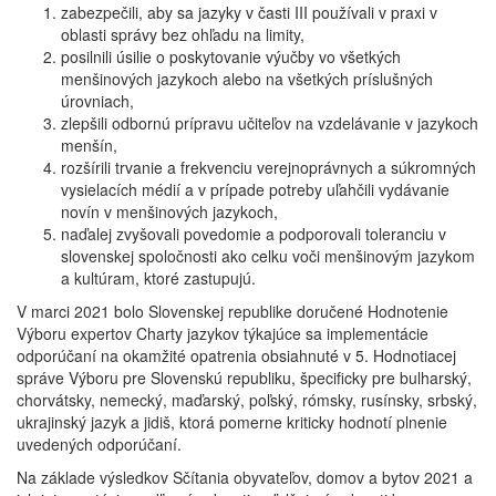
zabezpečili, aby sa jazyky v časti III používali v praxi v
oblasti správy bez ohľadu na limity,
posilnili úsilie o poskytovanie výučby vo všetkých
menšinových jazykoch alebo na všetkých príslušných
úrovniach,
zlepšili odbornú prípravu učiteľov na vzdelávanie v jazykoch
menšín,
rozšírili trvanie a frekvenciu verejnoprávnych a súkromných
vysielacích médií a v prípade potreby uľahčili vydávanie
novín v menšinových jazykoch,
naďalej zvyšovali povedomie a podporovali toleranciu v
slovenskej spoločnosti ako celku voči menšinovým jazykom
a kultúram, ktoré zastupujú.
V marci 2021 bolo Slovenskej republike doručené Hodnotenie
Výboru expertov Charty jazykov týkajúce sa implementácie
odporúčaní na okamžité opatrenia obsiahnuté v 5. Hodnotiacej
správe Výboru pre Slovenskú republiku, špecificky pre bulharský,
chorvátsky, nemecký, maďarský, poľský, rómsky, rusínsky, srbský,
ukrajinský jazyk a jidiš, ktorá pomerne kriticky hodnotí plnenie
uvedených odporúčaní.
Na základe výsledkov Sčítania obyvateľov, domov a bytov 2021 a