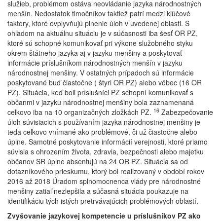
služieb, problémom ostáva neovládanie jazyka národnostných
menšín. Nedostatok tlmočníkov taktiež patrí medzi kľúčové
faktory, ktoré ovplyvňujú plnenie úloh v uvedenej oblasti. S
ohľadom na aktuálnu situáciu je v súčasnosti iba šesť OR PZ,
ktoré sú schopné komunikovať pri výkone služobného styku
okrem štátneho jazyka aj v jazyku menšiny a poskytovať
informácie príslušníkom národnostných menšín v jazyku
národnostnej menšiny. V ostatných prípadoch sú informácie
poskytované buď čiastočne ( štyri OR PZ) alebo vôbec (16 OR
PZ). Situácia, keď boli príslušníci PZ schopní komunikovať s
občanmi v jazyku národnostnej menšiny bola zaznamenaná
16
celkovo iba na 10 organizačných zložkách PZ.
Zabezpečovanie
úloh súvisiacich s používaním jazyka národnostnej menšiny je
teda celkovo vnímané ako problémové, či už čiastočne alebo
úplne. Samotné poskytovanie informácií verejnosti, ktoré priamo
súvisia s ohrozením života, zdravia, bezpečnosti alebo majetku
občanov SR úplne absentujú na 24 OR PZ. Situácia sa od
dotazníkového prieskumu, ktorý bol realizovaný v období rokov
2016 až 2018 Úradom splnomocnenca vlády pre národnostné
menšiny zatiaľ nezlepšila a súčasná situácia poukazuje na
identifikáciu tých istých pretrvávajúcich problémových oblastí.
Zvyšovanie jazykovej kompetencie u príslušníkov PZ ako