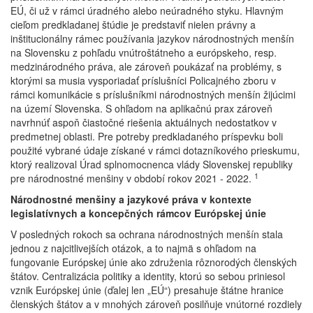
EÚ, či už v rámci úradného alebo neúradného styku. Hlavným
cieľom predkladanej štúdie je predstaviť nielen právny a
inštitucionálny rámec používania jazykov národnostných menšín
na Slovensku z pohľadu vnútroštátneho a európskeho, resp.
medzinárodného práva, ale zároveň poukázať na problémy, s
ktorými sa musia vysporiadať príslušníci Policajného zboru v
rámci komunikácie s príslušníkmi národnostných menšín žijúcimi
na území Slovenska. S ohľadom na aplikačnú prax zároveň
navrhnúť aspoň čiastočné riešenia aktuálnych nedostatkov v
predmetnej oblasti. Pre potreby predkladaného príspevku boli
použité vybrané údaje získané v rámci dotazníkového prieskumu,
ktorý realizoval Úrad splnomocnenca vlády Slovenskej republiky
1
pre národnostné menšiny v období rokov 2021 - 2022.
Národnostné menšiny a jazykové práva v kontexte
legislatívnych a koncepčných rámcov Európskej únie
V posledných rokoch sa ochrana národnostných menšín stala
jednou z najcitlivejších otázok, a to najmä s ohľadom na
fungovanie Európskej únie ako združenia rôznorodých členských
štátov. Centralizácia politiky a identity, ktorú so sebou priniesol
vznik Európskej únie (ďalej len „EÚ“) presahuje štátne hranice
členských štátov a v mnohých zároveň posilňuje vnútorné rozdiely