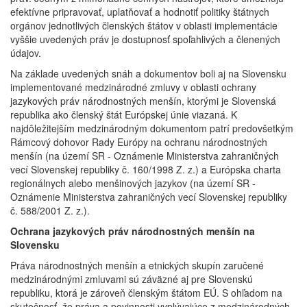
efektívne pripravovať, uplatňovať a hodnotiť politiky štátnych
orgánov jednotlivých členských štátov v oblasti implementácie
vyššie uvedených práv je dostupnosť spoľahlivých a členených
údajov.
Na základe uvedených snáh a dokumentov boli aj na Slovensku
implementované medzinárodné zmluvy v oblasti ochrany
jazykových práv národnostných menšín, ktorými je Slovenská
republika ako členský štát Európskej únie viazaná. K
najdôležitejším medzinárodným dokumentom patrí predovšetkým
Rámcový dohovor Rady Európy na ochranu národnostných
menšín (na území SR - Oznámenie Ministerstva zahraničných
vecí Slovenskej republiky č. 160/1998 Z. z.) a Európska charta
regionálnych alebo menšinových jazykov (na území SR -
Oznámenie Ministerstva zahraničných vecí Slovenskej republiky
č. 588/2001 Z. z.).
Ochrana jazykových práv národnostných menšín na
Slovensku
Práva národnostných menšín a etnických skupín zaručené
medzinárodnými zmluvami sú záväzné aj pre Slovenskú
republiku, ktorá je zároveň členským štátom EÚ. S ohľadom na
skutočnosť, že práva a povinnosti vyplývajúce z medzinárodných