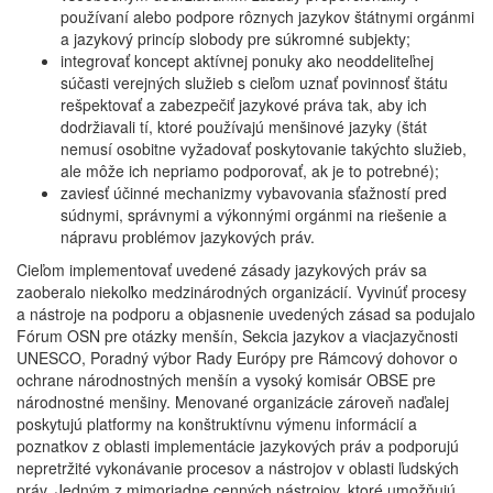
používaní alebo podpore rôznych jazykov štátnymi orgánmi
a jazykový princíp slobody pre súkromné subjekty;
integrovať koncept aktívnej ponuky ako neoddeliteľnej
súčasti verejných služieb s cieľom uznať povinnosť štátu
rešpektovať a zabezpečiť jazykové práva tak, aby ich
dodržiavali tí, ktoré používajú menšinové jazyky (štát
nemusí osobitne vyžadovať poskytovanie takýchto služieb,
ale môže ich nepriamo podporovať, ak je to potrebné);
zaviesť účinné mechanizmy vybavovania sťažností pred
súdnymi, správnymi a výkonnými orgánmi na riešenie a
nápravu problémov jazykových práv.
Cieľom implementovať uvedené zásady jazykových práv sa
zaoberalo niekoľko medzinárodných organizácií. Vyvinúť procesy
a nástroje na podporu a objasnenie uvedených zásad sa podujalo
Fórum OSN pre otázky menšín, Sekcia jazykov a viacjazyčnosti
UNESCO, Poradný výbor Rady Európy pre Rámcový dohovor o
ochrane národnostných menšín a vysoký komisár OBSE pre
národnostné menšiny. Menované organizácie zároveň naďalej
poskytujú platformy na konštruktívnu výmenu informácií a
poznatkov z oblasti implementácie jazykových práv a podporujú
nepretržité vykonávanie procesov a nástrojov v oblasti ľudských
práv. Jedným z mimoriadne cenných nástrojov, ktoré umožňujú