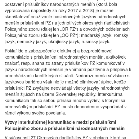
postavení príslušníkov národnostných menšín (ktorá bola
vypracovaná naposledy za roky 2017 a 2018) je možné
skonštatovať používanie nasledovných jazykov národnostných
menšín príslušníkmi PZ na jednotlivých okresných riaditeľstvách
Policajného zboru (ďalej len „OR PZ“) a obvodných oddeleniach
Policajného zboru (ďalej len „OO PZ“): maďarský jazyk; rómsky
jazyk; nemecký jazyk; ukrajinský jazyk; rusínsky jazyk.
Pokiaľ ide o zabezpečenie efektívnej a bezproblémovej
komunikácie s príslušníkmi národnostných menšín, akákoľvek
znalosť, resp. snaha zo strany príslušníkov PZ komunikovať v
jazyku národnostných menšín je vnímaná pozitívne a prispieva k
predchádzaniu konfliktných situácií. Nedorozumenia súvisiace s
jazykovou bariérou však nie je možné eliminovať úplne, keďže
príslušníci PZ zvyčajne neovládajú všetky jazyky národnostných
menšín žijúcich na území Slovenskej republiky. Interkultúrna
komunikácia tak so sebou prináša mnoho výziev, s ktorými sa
predovšetkým príslušníci PZ musia dennodenne vysporiadať v
rámci výkonu svojho povolania.
Výzvy interkultúrnej komunikácie medzi príslušníkmi
Policajného zboru a príslušníkmi národnostných menšín
V súčasnosti 27 Okresných riaditeľstiev PZ v obciach, ktoré sa