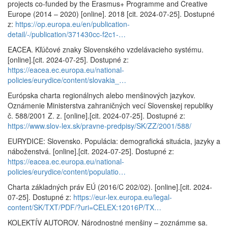
projects co-funded by the Erasmus+ Programme and Creative
Europe (2014 – 2020) [online]. 2018 [cit. 2024-07-25]. Dostupné
z:
https://op.europa.eu/en/publication-
detail/-/publication/371430cc-f2c1-…
EACEA. Kľúčové znaky Slovenského vzdelávacieho systému.
[online].[cit. 2024-07-25]. Dostupné z:
https://eacea.ec.europa.eu/national-
policies/eurydice/content/slovakia_…
Európska charta regionálnych alebo menšinových jazykov.
Oznámenie Ministerstva zahraničných vecí Slovenskej republiky
č. 588/2001 Z. z. [online].[cit. 2024-07-25]. Dostupné z:
https://www.slov-lex.sk/pravne-predpisy/SK/ZZ/2001/588/
EURYDICE: Slovensko. Populácia: demografická situácia, jazyky a
náboženstvá. [online].[cit. 2024-07-25]. Dostupné z:
https://eacea.ec.europa.eu/national-
policies/eurydice/content/populatio…
Charta základných práv EÚ (2016/C 202/02). [online].[cit. 2024-
07-25]. Dostupné z:
https://eur-lex.europa.eu/legal-
content/SK/TXT/PDF/?uri=CELEX:12016P/TX…
KOLEKTÍV AUTOROV. Národnostné menšiny – zoznámme sa.