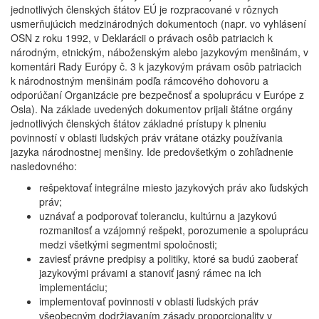
jednotlivých členských štátov EÚ je rozpracované v rôznych
usmerňujúcich medzinárodných dokumentoch (napr. vo vyhlásení
OSN z roku 1992, v Deklarácii o právach osôb patriacich k
národným, etnickým, náboženským alebo jazykovým menšinám, v
komentári Rady Európy č. 3 k jazykovým právam osôb patriacich
k národnostným menšinám podľa rámcového dohovoru a
odporúčaní Organizácie pre bezpečnosť a spoluprácu v Európe z
Osla). Na základe uvedených dokumentov prijali štátne orgány
jednotlivých členských štátov základné prístupy k plneniu
povinností v oblasti ľudských práv vrátane otázky používania
jazyka národnostnej menšiny. Ide predovšetkým o zohľadnenie
nasledovného:
rešpektovať integrálne miesto jazykových práv ako ľudských
práv;
uznávať a podporovať toleranciu, kultúrnu a jazykovú
rozmanitosť a vzájomný rešpekt, porozumenie a spoluprácu
medzi všetkými segmentmi spoločnosti;
zaviesť právne predpisy a politiky, ktoré sa budú zaoberať
jazykovými právami a stanoviť jasný rámec na ich
implementáciu;
implementovať povinnosti v oblasti ľudských práv
všeobecným dodržiavaním zásady proporcionality v