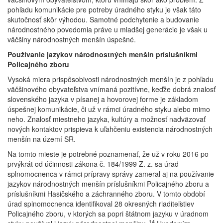
pohľadu komunikácie pre potreby úradného styku je však táto
skutočnosť skôr výhodou. Samotné podchytenie a budovanie
národnostného povedomia práve u mladšej generácie je však u
väčšiny národnostných menšín úspešné.
Používanie jazykov národnostných menšín príslušníkmi
Policajného zboru
Vysoká miera prispôsobivosti národnostných menšín je z pohľadu
väčšinového obyvateľstva vnímaná pozitívne, keďže dobrá znalosť
slovenského jazyka v písanej a hovorovej forme je základom
úspešnej komunikácie, či už v rámci úradného styku alebo mimo
neho. Znalosť miestneho jazyka, kultúry a možnosť nadväzovať
nových kontaktov prispieva k uľahčeniu existencia národnostných
menšín na území SR.
Na tomto mieste je potrebné poznamenať, že už v roku 2016 po
prvýkrát od účinnosti zákona č. 184/1999 Z. z. sa úrad
splnomocnenca v rámci prípravy správy zameral aj na používanie
jazykov národnostných menšín príslušníkmi Policajného zboru a
príslušníkmi Hasičského a záchranného zboru. V tomto období
úrad splnomocnenca identifikoval 28 okresných riaditeľstiev
Policajného zboru, v ktorých sa popri štátnom jazyku v úradnom
14