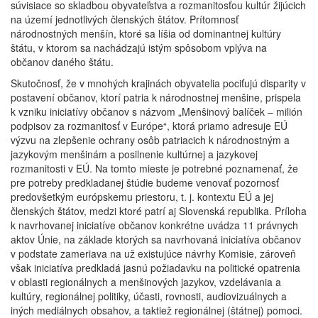
súvisiace so skladbou obyvateľstva a rozmanitosťou kultúr žijúcich
na území jednotlivých členských štátov. Prítomnosť
národnostných menšín, ktoré sa líšia od dominantnej kultúry
štátu, v ktorom sa nachádzajú istým spôsobom vplýva na
občanov daného štátu.
Skutočnosť, že v mnohých krajinách obyvatelia pociťujú disparity v
postavení občanov, ktorí patria k národnostnej menšine, prispela
k vzniku iniciatívy občanov s názvom „Menšinový balíček – milión
podpisov za rozmanitosť v Európe“, ktorá priamo adresuje EÚ
výzvu na zlepšenie ochrany osôb patriacich k národnostným a
jazykovým menšinám a posilnenie kultúrnej a jazykovej
rozmanitosti v EÚ. Na tomto mieste je potrebné poznamenať, že
pre potreby predkladanej štúdie budeme venovať pozornosť
predovšetkým európskemu priestoru, t. j. kontextu EÚ a jej
členských štátov, medzi ktoré patrí aj Slovenská republika. Príloha
k navrhovanej iniciatíve občanov konkrétne uvádza 11 právnych
aktov Únie, na základe ktorých sa navrhovaná iniciatíva občanov
v podstate zameriava na už existujúce návrhy Komisie, zároveň
však iniciatíva predkladá jasnú požiadavku na politické opatrenia
v oblasti regionálnych a menšinových jazykov, vzdelávania a
kultúry, regionálnej politiky, účasti, rovnosti, audiovizuálnych a
iných mediálnych obsahov, a taktiež regionálnej (štátnej) pomoci.