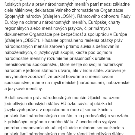
ľudských práv a práv národnostných menšín patrí medzi základné
ciele Miléniovej deklarácie Valného zhromaždenia Organizácie
Spojených národov (ďalej len „OSN“), Rámcového dohovoru Rady
Európy na ochranu národnostných menšín, Európskej charty
regionálnych alebo menšinových jazykov, či primárnych
dokumentov Organizácie pre bezpečnosť a spoluprácu v Európe
(ďalej len „OBSE“). Hľadanie optimálneho riešenia otázky práv
národnostných menšín zároveň priamo súvisí s definovaním
náboženských, či jazykových skupín, keďže pod pojmom
národnostné menšiny rozumieme príslušnosť k určitému
menšinovému spoločenstvu, ktoré nežije so svojím materským
národom v jednom štátnom útvare, ale v inom štáte. Zároveň je
nevyhnutné zdôrazniť, že pokiaľ hovoríme o menšinovom
spoločenstve, máme na mysli etnické (národnostné), náboženské
a jazykové menšiny.
S definovaním práv národnostných menšín žijúcich na území
jednotlivých členských štátov EÚ úzko súvisí aj otázka ich
jazykových práv a v neposlednom rade aj komunikácie s
príslušníkmi národnostných menšín, a to predovšetkým vo vzťahu
k príslušným orgánom daného štátu. Z uvedeného vyplýva
potreba zmapovania aktuálnej situácie ohľadom komunikácie s
príslušníkmi národnostných menšín v rámci jednotlivých štátov