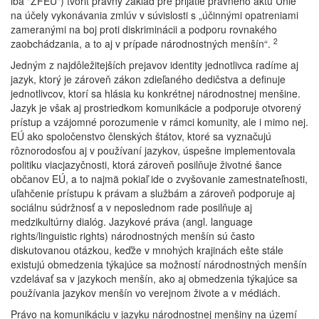
iba "ZFEÚ") tvoriť právny základ pre prijatie právneho aktu Únie
na účely vykonávania zmlúv v súvislosti s „účinnými opatreniami
zameranými na boj proti diskriminácii a podporu rovnakého
2
zaobchádzania, a to aj v prípade národnostných menšín“.
Jedným z najdôležitejších prejavov identity jednotlivca radíme aj
jazyk, ktorý je zároveň zákon zdieľaného dedičstva a definuje
jednotlivcov, ktorí sa hlásia ku konkrétnej národnostnej menšine.
Jazyk je však aj prostriedkom komunikácie a podporuje otvorený
prístup a vzájomné porozumenie v rámci komunity, ale i mimo nej.
EÚ ako spoločenstvo členských štátov, ktoré sa vyznačujú
rôznorodosťou aj v používaní jazykov, úspešne implementovala
politiku viacjazyčnosti, ktorá zároveň posilňuje životné šance
občanov EÚ, a to najmä pokiaľ ide o zvyšovanie zamestnateľnosti,
uľahčenie prístupu k právam a službám a zároveň podporuje aj
sociálnu súdržnosť a v neposlednom rade posilňuje aj
medzikultúrny dialóg. Jazykové práva (angl. language
rights/linguistic rights) národnostných menšín sú často
diskutovanou otázkou, keďže v mnohých krajinách ešte stále
existujú obmedzenia týkajúce sa možností národnostných menšín
vzdelávať sa v jazykoch menšín, ako aj obmedzenia týkajúce sa
používania jazykov menšín vo verejnom živote a v médiách.
Právo na komunikáciu v jazyku národnostnej menšiny na území