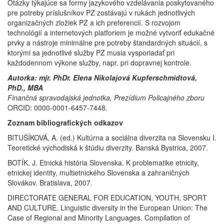
Otázky týkajúce sa formy jazykového vzdelávania poskytovaného
pre potreby príslušníkov PZ zostávajú v rukách jednotlivých
organizačných zložiek PZ a ich preferencií. S rozvojom
technológií a internetových platforiem je možné vytvoriť edukačné
prvky a nástroje minimálne pre potreby štandardných situácií, s
ktorými sa jednotlivé služby PZ musia vysporiadať pri
každodennom výkone služby, napr. pri dopravnej kontrole.
Autorka: mjr. PhDr. Elena Nikolajová Kupferschmidtová,
PhD., MBA
Finančná spravodajská jednotka, Prezídium Policajného zboru
ORCID: 0000-0001-6457-7448.
Zoznam bibliografických odkazov
BITUŠÍKOVÁ, A. (ed.) Kultúrna a sociálna diverzita na Slovensku I.
Teoretické východiská k štúdiu diverzity. Banská Bystrica, 2007.
BOTÍK, J. Etnická história Slovenska. K problematike etnicity,
etnickej identity, multietnického Slovenska a zahraničných
Slovákov. Bratislava, 2007.
DIRECTORATE GENERAL FOR EDUCATION, YOUTH, SPORT
AND CULTURE. Linguistic diversity in the European Union: The
Case of Regional and Minority Languages. Compilation of