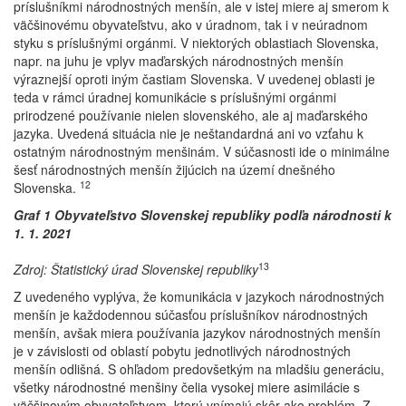
príslušníkmi národnostných menšín, ale v istej miere aj smerom k
väčšinovému obyvateľstvu, ako v úradnom, tak i v neúradnom
styku s príslušnými orgánmi. V niektorých oblastiach Slovenska,
napr. na juhu je vplyv maďarských národnostných menšín
výraznejší oproti iným častiam Slovenska. V uvedenej oblasti je
teda v rámci úradnej komunikácie s príslušnými orgánmi
prirodzené používanie nielen slovenského, ale aj maďarského
jazyka. Uvedená situácia nie je neštandardná ani vo vzťahu k
ostatným národnostným menšinám. V súčasnosti ide o minimálne
šesť národnostných menšín žijúcich na území dnešného
12
Slovenska.
Graf 1 Obyvateľstvo Slovenskej republiky podľa národnosti k
1. 1. 2021
13
Zdroj: Štatistický úrad Slovenskej republiky
Z uvedeného vyplýva, že komunikácia v jazykoch národnostných
menšín je každodennou súčasťou príslušníkov národnostných
menšín, avšak miera používania jazykov národnostných menšín
je v závislosti od oblastí pobytu jednotlivých národnostných
menšín odlišná. S ohľadom predovšetkým na mladšiu generáciu,
všetky národnostné menšiny čelia vysokej miere asimilácie s
väčšinovým obyvateľstvom, ktorú vnímajú skôr ako problém. Z