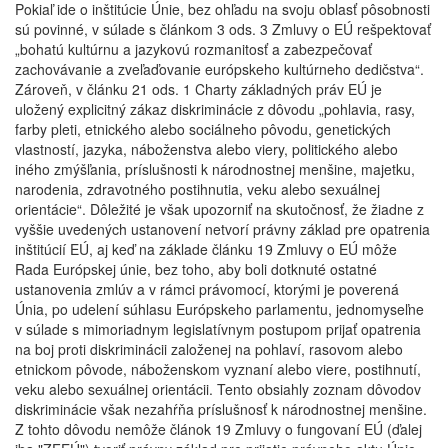
Pokiaľ ide o inštitúcie Únie, bez ohľadu na svoju oblasť pôsobnosti
sú povinné, v súlade s článkom 3 ods. 3 Zmluvy o EÚ rešpektovať
„bohatú kultúrnu a jazykovú rozmanitosť a zabezpečovať
zachovávanie a zveľaďovanie európskeho kultúrneho dedičstva“.
Zároveň, v článku 21 ods. 1 Charty základných práv EÚ je
uložený explicitný zákaz diskriminácie z dôvodu „pohlavia, rasy,
farby pleti, etnického alebo sociálneho pôvodu, genetických
vlastností, jazyka, náboženstva alebo viery, politického alebo
iného zmýšľania, príslušnosti k národnostnej menšine, majetku,
narodenia, zdravotného postihnutia, veku alebo sexuálnej
orientácie“. Dôležité je však upozorniť na skutočnosť, že žiadne z
vyššie uvedených ustanovení netvorí právny základ pre opatrenia
inštitúcií EÚ, aj keď na základe článku 19 Zmluvy o EÚ môže
Rada Európskej únie, bez toho, aby boli dotknuté ostatné
ustanovenia zmlúv a v rámci právomocí, ktorými je poverená
Únia, po udelení súhlasu Európskeho parlamentu, jednomyseľne
v súlade s mimoriadnym legislatívnym postupom prijať opatrenia
na boj proti diskriminácii založenej na pohlaví, rasovom alebo
etnickom pôvode, náboženskom vyznaní alebo viere, postihnutí,
veku alebo sexuálnej orientácii. Tento obsiahly zoznam dôvodov
diskriminácie však nezahŕňa príslušnosť k národnostnej menšine.
Z tohto dôvodu nemôže článok 19 Zmluvy o fungovaní EÚ (ďalej