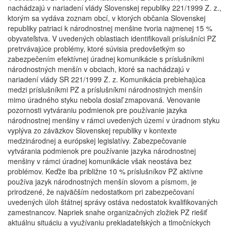
nachádzajú v nariadení vlády Slovenskej republiky 221/1999 Z. z.,
ktorým sa vydáva zoznam obcí, v ktorých občania Slovenskej
republiky patriaci k národnostnej menšine tvoria najmenej 15 %
obyvateľstva. V uvedených oblastiach identifikovali príslušníci PZ
pretrvávajúce problémy, ktoré súvisia predovšetkým so
zabezpečením efektívnej úradnej komunikácie s príslušníkmi
národnostných menšín v obciach, ktoré sa nachádzajú v
nariadení vlády SR 221/1999 Z. z. Komunikácia prebiehajúca
medzi príslušníkmi PZ a príslušníkmi národnostných menšín
mimo úradného styku nebola dosiaľ zmapovaná. Venovanie
pozornosti vytváraniu podmienok pre používanie jazyka
národnostnej menšiny v rámci uvedených území v úradnom styku
vyplýva zo záväzkov Slovenskej republiky v kontexte
medzinárodnej a európskej legislatívy. Zabezpečovanie
vytvárania podmienok pre používanie jazyka národnostnej
menšiny v rámci úradnej komunikácie však neostáva bez
problémov. Keďže iba približne 10 % príslušníkov PZ aktívne
používa jazyk národnostných menšín slovom a písmom, je
prirodzené, že najväčším nedostatkom pri zabezpečovaní
uvedených úloh štátnej správy ostáva nedostatok kvalifikovaných
zamestnancov. Napriek snahe organizačných zložiek PZ riešiť
aktuálnu situáciu a využívaniu prekladateľských a tlmočníckych