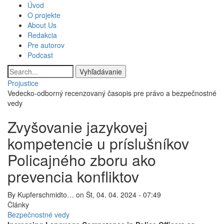
Skočiť
Úvod
Main
na
O projekte
hlavný
About Us
navigation
obsah
Redakcia
Pre autorov
Podcast
Vyhľadávanie
Projustice
Vedecko-odborný recenzovaný časopis pre právo a bezpečnostné
vedy
Zvyšovanie jazykovej
kompetencie u príslušníkov
Policajného zboru ako
prevencia konfliktov
By
Kupferschmidto…
on
Št, 04. 04. 2024 - 07:49
Články
Bezpečnostné vedy