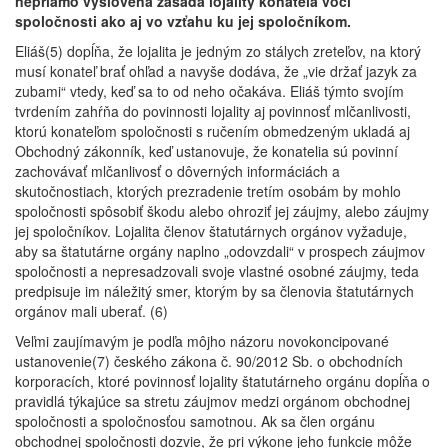
nepriamo vyslovená zásada lojality konateľa voči
spoločnosti ako aj vo vzťahu ku jej spoločníkom.
Eliáš(5) dopĺňa, že lojalita je jedným zo stálych zreteľov, na ktorý
musí konateľ brať ohľad a navyše dodáva, že „vie držať jazyk za
zubami“ vtedy, keď sa to od neho očakáva. Eliáš týmto svojím
tvrdením zahŕňa do povinnosti lojality aj povinnosť mlčanlivosti,
ktorú konateľom spoločnosti s ručením obmedzeným ukladá aj
Obchodný zákonník, keď ustanovuje, že konatelia sú povinní
zachovávať mlčanlivosť o dôverných informáciách a
skutočnostiach, ktorých prezradenie tretím osobám by mohlo
spoločnosti spôsobiť škodu alebo ohroziť jej záujmy, alebo záujmy
jej spoločníkov. Lojalita členov štatutárnych orgánov vyžaduje,
aby sa štatutárne orgány naplno „odovzdali“ v prospech záujmov
spoločnosti a nepresadzovali svoje vlastné osobné záujmy, teda
predpisuje im náležitý smer, ktorým by sa členovia štatutárnych
orgánov mali uberať. (6)
Veľmi zaujímavým je podľa môjho názoru novokoncipované
ustanovenie(7) českého zákona č. 90/2012 Sb. o obchodních
korporacích, ktoré povinnosť lojality štatutárneho orgánu dopĺňa o
pravidlá týkajúce sa stretu záujmov medzi orgánom obchodnej
spoločnosti a spoločnosťou samotnou. Ak sa člen orgánu
obchodnej spoločnosti dozvie, že pri výkone jeho funkcie môže