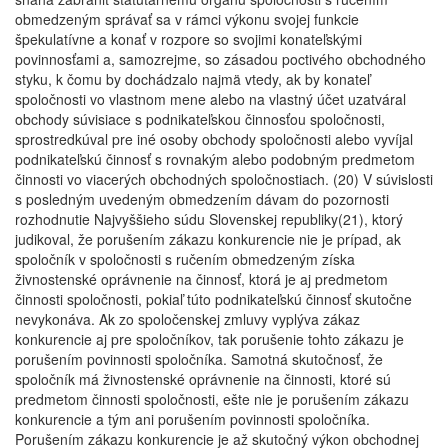
obmedzeným správať sa v rámci výkonu svojej funkcie
špekulatívne a konať v rozpore so svojimi konateľskými
povinnosťami a, samozrejme, so zásadou poctivého obchodného
styku, k čomu by dochádzalo najmä vtedy, ak by konateľ
spoločnosti vo vlastnom mene alebo na vlastný účet uzatváral
obchody súvisiace s podnikateľskou činnosťou spoločnosti,
sprostredkúval pre iné osoby obchody spoločnosti alebo vyvíjal
podnikateľskú činnosť s rovnakým alebo podobným predmetom
činnosti vo viacerých obchodných spoločnostiach. (20) V súvislosti
s posledným uvedeným obmedzením dávam do pozornosti
rozhodnutie Najvyššieho súdu Slovenskej republiky(21), ktorý
judikoval, že porušením zákazu konkurencie nie je prípad, ak
spoločník v spoločnosti s ručením obmedzeným získa
živnostenské oprávnenie na činnosť, ktorá je aj predmetom
činnosti spoločnosti, pokiaľ túto podnikateľskú činnosť skutočne
nevykonáva. Ak zo spoločenskej zmluvy vyplýva zákaz
konkurencie aj pre spoločníkov, tak porušenie tohto zákazu je
porušením povinnosti spoločníka. Samotná skutočnosť, že
spoločník má živnostenské oprávnenie na činnosti, ktoré sú
predmetom činnosti spoločnosti, ešte nie je porušením zákazu
konkurencie a tým ani porušením povinnosti spoločníka.
Porušením zákazu konkurencie je až skutočný výkon obchodnej