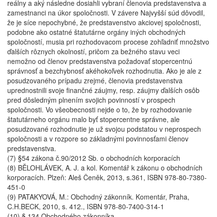
reálny a aký následne dosiahli vybraní členovia predstavenstva a
zamestnanci na úkor spoločnosti. V závere Najvyšší súd dôvodil,
že je síce nepochybné, že predstavenstvo akciovej spoločnosti,
podobne ako ostatné štatutárne orgány iných obchodných
spoločností, musia pri rozhodovacom procese zohľadniť množstvo
ďalších rôznych okolností, pričom za bežného stavu veci
nemožno od členov predstavenstva požadovať stopercentnú
správnosť a bezchybnosť akéhokoľvek rozhodnutia. Ako je ale z
posudzovaného prípadu zrejmé, členovia predstavenstva
uprednostnili svoje finančné záujmy, resp. záujmy ďalších osôb
pred dôsledným plnením svojich povinností v prospech
spoločnosti. Vo všeobecnosti nejde o to, že by rozhodovanie
štatutárneho orgánu malo byť stopercentne správne, ale
posudzované rozhodnutie je už svojou podstatou v neprospech
spoločnosti a v rozpore so základnými povinnosťami členov
predstavenstva.
(7) §54 zákona č.90/2012 Sb. o obchodních korporacích
(8) BĚLOHLÁVEK, A. J. a kol. Komentář k zákonu o obchodních
korporacích. Plzeň: Aleš Čeněk, 2013, s.361, ISBN 978-80-7380-
451-0
(9) PATAKYOVÁ, M.: Obchodný zákonník. Komentár, Praha,
C.H.BECK, 2010, s. 412., ISBN 978-80-7400-314-1
(10) § 134 Obchodného zákonníka