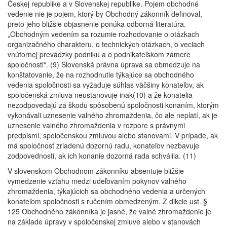
Českej republike a v Slovenskej republike. Pojem obchodné
vedenie nie je pojem, ktorý by Obchodný zákonník definoval,
preto jeho bližšie objasnenie ponúka odborná literatúra.
„Obchodným vedením sa rozumie rozhodovanie o otázkach
organizačného charakteru, o technických otázkach, o veciach
vnútornej prevádzky podniku a o podnikateľskom zámere
spoločnosti“. (9) Slovenská právna úprava sa obmedzuje na
konštatovanie, že na rozhodnutie týkajúce sa obchodného
vedenia spoločnosti sa vyžaduje súhlas väčšiny konateľov, ak
spoločenská zmluva neustanovuje inak(10) a že konatelia
nezodpovedajú za škodu spôsobenú spoločnosti konaním, ktorým
vykonávali uznesenie valného zhromaždenia, čo ale neplatí, ak je
uznesenie valného zhromaždenia v rozpore s právnymi
predpismi, spoločenskou zmluvou alebo stanovami. V prípade, ak
má spoločnosť zriadenú dozornú radu, konateľov nezbavuje
zodpovednosti, ak ich konanie dozorná rada schválila. (11)
V slovenskom Obchodnom zákonníku absentuje bližšie
vymedzenie vzťahu medzi udeľovaním pokynov valného
zhromaždenia, týkajúcich sa obchodného vedenia a určených
konateľom spoločnosti s ručením obmedzeným. Z dikcie ust. §
125 Obchodného zákonníka je jasné, že valné zhromaždenie je
na základe úpravy v spoločenskej zmluve alebo v stanovách