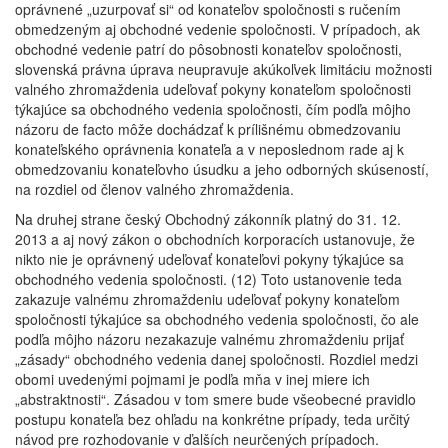
oprávnené „uzurpovať si“ od konateľov spoločnosti s ručením
obmedzeným aj obchodné vedenie spoločnosti. V prípadoch, ak
obchodné vedenie patrí do pôsobnosti konateľov spoločnosti,
slovenská právna úprava neupravuje akúkoľvek limitáciu možnosti
valného zhromaždenia udeľovať pokyny konateľom spoločnosti
týkajúce sa obchodného vedenia spoločnosti, čím podľa môjho
názoru de facto môže dochádzať k prílišnému obmedzovaniu
konateľského oprávnenia konateľa a v neposlednom rade aj k
obmedzovaniu konateľovho úsudku a jeho odborných skúseností,
na rozdiel od členov valného zhromaždenia.
Na druhej strane český Obchodný zákonník platný do 31. 12.
2013 a aj nový zákon o obchodních korporacích ustanovuje, že
nikto nie je oprávnený udeľovať konateľovi pokyny týkajúce sa
obchodného vedenia spoločnosti. (12) Toto ustanovenie teda
zakazuje valnému zhromaždeniu udeľovať pokyny konateľom
spoločnosti týkajúce sa obchodného vedenia spoločnosti, čo ale
podľa môjho názoru nezakazuje valnému zhromaždeniu prijať
„zásady“ obchodného vedenia danej spoločnosti. Rozdiel medzi
obomi uvedenými pojmami je podľa mňa v inej miere ich
„abstraktnosti“. Zásadou v tom smere bude všeobecné pravidlo
postupu konateľa bez ohľadu na konkrétne prípady, teda určitý
návod pre rozhodovanie v ďalších neurčených prípadoch.