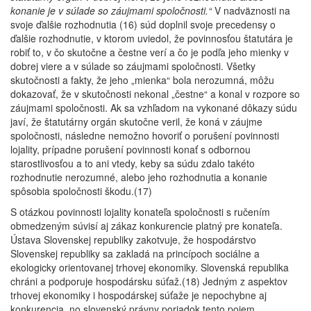
konanie je v súlade so záujmami spoločnosti.“
V nadväznosti na
svoje ďalšie rozhodnutia (16) súd doplnil svoje precedensy o
ďalšie rozhodnutie, v ktorom uviedol, že povinnosťou štatutára je
robiť to, v čo skutočne a čestne verí a čo je podľa jeho mienky v
dobrej viere a v súlade so záujmami spoločnosti. Všetky
skutočnosti a fakty, že jeho „mienka“ bola nerozumná, môžu
dokazovať, že v skutočnosti nekonal „čestne“ a konal v rozpore so
záujmami spoločnosti. Ak sa vzhľadom na vykonané dôkazy súdu
javí, že štatutárny orgán skutočne veril, že koná v záujme
spoločnosti, následne nemožno hovoriť o porušení povinnosti
lojality, prípadne porušení povinnosti konať s odbornou
starostlivosťou a to ani vtedy, keby sa súdu zdalo takéto
rozhodnutie nerozumné, alebo jeho rozhodnutia a konanie
spôsobia spoločnosti škodu.(17)
S otázkou povinnosti lojality konateľa spoločnosti s ručením
obmedzeným súvisí aj zákaz konkurencie platný pre konateľa.
Ústava Slovenskej republiky zakotvuje, že hospodárstvo
Slovenskej republiky sa zakladá na princípoch sociálne a
ekologicky orientovanej trhovej ekonomiky. Slovenská republika
chráni a podporuje hospodársku súťaž.(18) Jedným z aspektov
trhovej ekonomiky i hospodárskej súťaže je nepochybne aj
konkurencia, no slovenský právny poriadok tento pojem