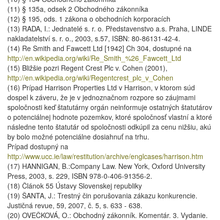
(11) § 135a, odsek 2 Obchodného zákonníka
(12) § 195, ods. 1 zákona o obchodních korporacích
(13) RADA, I.: Jednatelé s. r. o. Představenstvo a.s. Praha, LINDE
nakladatelství s. r. o., 2003, s.57, ISBN: 80-86131-42-4.
(14) Re Smith and Fawcett Ltd [1942] Ch 304, dostupné na
http://en.wikipedia.org/wiki/Re_Smith_%26_Fawcett_Ltd
(15) Bližšie pozri Regent Crest Plc v. Cohen (2001),
http://en.wikipedia.org/wiki/Regentcrest_plc_v_Cohen
(16) Prípad Harrison Properties Ltd v Harrison, v ktorom súd
dospel k záveru, že je v jednoznačnom rozpore so záujmami
spoločnosti keď štatutárny orgán neinformuje ostatných štatutárov
o potenciálnej hodnote pozemkov, ktoré spoločnosť vlastní a ktoré
následne tento štatutár od spoločnosti odkúpil za cenu nižšiu, akú
by bolo možné potenciálne dosiahnuť na trhu.
Prípad dostupný na
http://www.ucc.ie/law/restitution/archive/englcases/harrison.htm
(17) HANNIGAN, B.:Company Law. New York, Oxford University
Press, 2003, s. 229, ISBN 978-0-406-91356-2.
(18) Článok 55 Ústavy Slovenskej republiky
(19) ŠANTA, J.: Trestný čin porušovania zákazu konkurencie.
Justičná revue, 59, 2007, č. 5, s. 633 - 638.
(20) OVEČKOVÁ, O.: Obchodný zákonník. Komentár. 3. Vydanie.