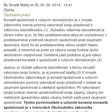
By
Smalik Matej
on
Št, 05. 06. 2014 - 10:41
Články
Obchodné právo
Konateľ spoločnosti s ručením obmedzeným je v zmysle
zákonného znenia povinný vykonávať svoju pôsobnosť s
odbornou starostlivosťou.(1) „Súčasťou odbornej starostlivosti je
okrem iného aj to, že člen predstavenstva dáva pri rozhodovaní v
predstavenstve prednosť záujmom spoločnosti pred záujmami
akcionára, ktorý ho do predstavenstva váhou svojich hlasov
presadil, a nenechá sa preto pri výkone svojej funkcie týmto
akcionárom ovplyvňovať. Uvedené platí podobne aj pre výkon
pôsobnosti konateľa v spoločnosti s ručením obmedzeným.(2)
Jednou zo zložiek odbornej starostlivosti, s ktorou konateľ
vykonáva svoju funkciu, je aj povinnosť lojality.(3) V zmysle
Obchodného zákonníka(4) je konateľ spoločnosti s ručením
obmedzeným povinný vykonávať svoju pôsobnosť v súlade so
záujmami spoločnosti a všetkých spoločníkov. Pri vykonávaní
svojej funkcie nesmie uprednostňovať svoje záujmy, záujmy len
niektorých spoločníkov alebo záujmy tretích osôb pred záujmami
spoločnosti.
Týmito povinnosťami a určením konania konateľa
spoločnosti je v intenciách Obchodného zákonníka