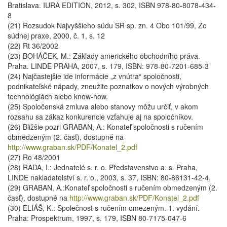
Bratislava. IURA EDITION, 2012, s. 302, ISBN 978-80-8078-434-
8
(21) Rozsudok Najvyššieho súdu SR sp. zn. 4 Obo 101/99, Zo
súdnej praxe, 2000, č. 1, s. 12
(22) Rt 36/2002
(23) BOHÁČEK, M.: Základy amerického obchodního práva.
Praha. LINDE PRAHA, 2007, s. 179, ISBN: 978-80-7201-685-3
(24) Najčastejšie ide informácie „z vnútra“ spoločnosti,
podnikateľské nápady, zneužite poznatkov o nových výrobných
technológiách alebo know-how.
(25) Spoločenská zmluva alebo stanovy môžu určiť, v akom
rozsahu sa zákaz konkurencie vzťahuje aj na spoločníkov.
(26) Bližšie pozri GRABAN, A.: Konateľ spoločnosti s ručením
obmedzeným (2. časť), dostupné na
http://www.graban.sk/PDF/Konatel_2.pdf
(27) Ro 48/2001
(28) RADA, I.: Jednatelé s. r. o. Představenstvo a. s. Praha,
LINDE nakladatelství s. r. o., 2003, s. 37, ISBN: 80-86131-42-4.
(29) GRABAN, A.:Konateľ spoločnosti s ručením obmedzeným (2.
časť), dostupné na
http://www.graban.sk/PDF/Konatel_2.pdf
(30) ELIÁŠ, K.: Společnost s ručením omezeným. 1. vydání.
Praha: Prospektrum, 1997, s. 179, ISBN 80-7175-047-6