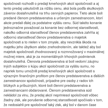
spoločnosti rozhodli o predaji kmeňových akcií spoločnosti a aj
tento predaj uskutočnili za nižšiu cenu, aká bola podľa skutkových
záverov dosiahnuteľná na trhu cenných papierov. Tieto akcie boli
predané členom predstavenstva a určeným zamestnancom, ktorí
akcie predali ďalej za podstatne vyššiu cenu. Súd takéto konanie
jednoznačne považoval za konanie bez odbornej starostlivosti,
nakoľko odborná starostlivosť členov predstavenstva zahŕňa aj
odbornú starostlivosť členov predstavenstva o majetok
spoločnosti a to nielen v tom zmysle, aby nevznikla škoda na
majetku jeho úbytkom alebo znehodnotením, ale taktiež aby bol
majetok spoločnosti zhodnocovaný a rozmnožovaný v maximálnej
možnej miere, aká je za momentálnych trhových podmienok
dosiahnuteľná. Členovia predstavenstva si boli vedomí záujmu
iných subjektov o kúpu akcií spoločnosti za vyššiu sumu, no
napriek tomu umožnili predaj kmeňových akcií spoločnosti s
výrazným finančným profitom pre členov predstavenstva a ďalších
zamestnancov spoločnosti, prípadne pre osoby z radov ich
blízkych a príbuzných, ktoré boli členmi predstavenstva a
zamestnancami obdarované. Členom predstavenstva súd
nekládol za vinu, že predaj akcií nepriniesol spoločnosti vôbec
žiadny zisk, ale porušenie odbornej starostlivosti spočívalo v tom,
že nedosiahli pre spoločnosť taký zisk, aký bol v danom čase