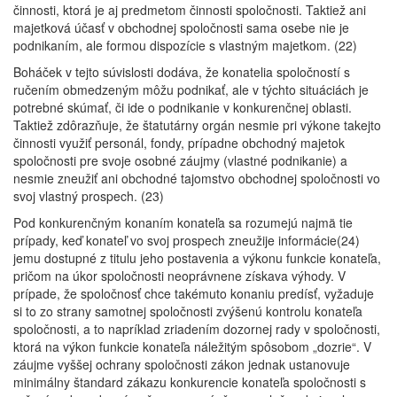
činnosti, ktorá je aj predmetom činnosti spoločnosti. Taktiež ani
majetková účasť v obchodnej spoločnosti sama osebe nie je
podnikaním, ale formou dispozície s vlastným majetkom. (22)
Boháček v tejto súvislosti dodáva, že konatelia spoločností s
ručením obmedzeným môžu podnikať, ale v týchto situáciách je
potrebné skúmať, či ide o podnikanie v konkurenčnej oblasti.
Taktiež zdôrazňuje, že štatutárny orgán nesmie pri výkone takejto
činnosti využiť personál, fondy, prípadne obchodný majetok
spoločnosti pre svoje osobné záujmy (vlastné podnikanie) a
nesmie zneužiť ani obchodné tajomstvo obchodnej spoločnosti vo
svoj vlastný prospech. (23)
Pod konkurenčným konaním konateľa sa rozumejú najmä tie
prípady, keď konateľ vo svoj prospech zneužije informácie(24)
jemu dostupné z titulu jeho postavenia a výkonu funkcie konateľa,
pričom na úkor spoločnosti neoprávnene získava výhody. V
prípade, že spoločnosť chce takémuto konaniu predísť, vyžaduje
si to zo strany samotnej spoločnosti zvýšenú kontrolu konateľa
spoločnosti, a to napríklad zriadením dozornej rady v spoločnosti,
ktorá na výkon funkcie konateľa náležitým spôsobom „dozrie“. V
záujme vyššej ochrany spoločnosti zákon jednak ustanovuje
minimálny štandard zákazu konkurencie konateľa spoločnosti s