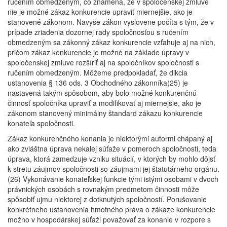
ručením obmedzeným, čo znamená, že v spoločenskej zmluve
nie je možné zákaz konkurencie upraviť miernejšie, ako je
stanovené zákonom. Navyše zákon vyslovene počíta s tým, že v
prípade zriadenia dozornej rady spoločnosťou s ručením
obmedzeným sa zákonný zákaz konkurencie vzťahuje aj na nich,
pričom zákaz konkurencie je možné na základe úpravy v
spoločenskej zmluve rozšíriť aj na spoločníkov spoločnosti s
ručením obmedzeným. Môžeme predpokladať, že dikcia
ustanovenia § 136 ods. 3 Obchodného zákonníka(25) je
nastavená takým spôsobom, aby bolo možné konkurenčnú
činnosť spoločníka upraviť a modifikovať aj miernejšie, ako je
zákonom stanovený minimálny štandard zákazu konkurencie
konateľa spoločnosti.
Zákaz konkurenčného konania je niektorými autormi chápaný aj
ako zvláštna úprava nekalej súťaže v pomeroch spoločnosti, teda
úprava, ktorá zamedzuje vzniku situácií, v ktorých by mohlo dôjsť
k stretu záujmov spoločnosti so záujmami jej štatutárneho orgánu.
(26) Vykonávanie konateľskej funkcie tými istými osobami v dvoch
právnických osobách s rovnakým predmetom činnosti môže
spôsobiť ujmu niektorej z dotknutých spoločností. Porušovanie
konkrétneho ustanovenia hmotného práva o zákaze konkurencie
možno v hospodárskej súťaži považovať za konanie v rozpore s