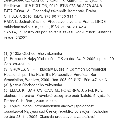
OVEČKOVÁ, O.: Obchodný zákonník. Komentár. 3. Vydanie.
Bratislava. IURA EDITION, 2012, ISBN 978-80-8078-434-8
PATAKYOVÁ, M.: Obchodný zákonník. Komentár, Praha,
C.H.BECK, 2010, ISBN: 978-80-7400-314-1
RADA,I.: Jednatelé s. r. o. Představenstvo a. s. Praha, LINDE
nakladatelství s. r. o., 2003, ISBN: 80-86131-42-4.
ŠANTA,J.: Trestný čin porušovania zákazu konkurencie. Justičná
revue, 5/2007
(1) § 135a Obchodného zákonníka
(2) Rozsudok Najvyššieho súdu ČR zo dňa 24. 2. 2009, sp. zn. 29
Cdo 3864/2008
(3) GROVES, S., P.: Fiduciary Duties in Common Commercial
Relationships: The Plaintiff´s Perspective, American Bar
Association, Westlaw, 2000, Doc. 265, 29-SPG, Brief 47, str. 6
(4) § 135a Obchodného zákonníka
(5) ELIÁŠ, K., BARTOŠÍKOVÁ, M., POKORNÁ, J. a kol. Kurz
obchodního práva. Právnické osoby ako podnikatelé. 5. vydanie.
Praha: C. H. Beck, 2005, s. 298
(6) Lojalitu členov predstavenstva akciovej spoločnosti
posudzoval Najvyšší súd Českej republiky vo svojom rozhodnutí
zo dňa 23. 11. 2005. Členovia predstavenstva akciovej