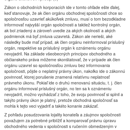
Zákon o obchodních korporacích ide v tomto ohľade ešte ďalej,
keď stanovuje, že ak člen orgánu obchodnej spoločnosti chce so
spoločnosťou uzavrieť akúkoľvek zmluvu, musí o tom bezodkladne
informovať najvyšší orgán spoločnosti a taktiež kontrolný orgán,
ak bol zriadený a zároveň uvedie za akých okolností a akých
podmienok má byť zmluva uzavretá. Zákon ale nerieši, aké
následky bude mať prípad, ak člen orgánu neinformoval príslušný
orgán, respektíve sa príslušný orgán k oznámeniu orgánu
nevyjadril. Na základe všeobecných princípov obchodného a
občianskeho práva môžeme skonštatovať, že v prípade ak člen
orgánu uzavrel so spoločnosťou zmluvu bez informovania
spoločnosti, pôjde o neplatný právny úkon, nakoľko ide o zákonnú
povinnosť, ktorej porušenie znamená relatívnu neplatnosť
právneho úkonu. Pokiaľ ide o druhú menovanú situáciu, t. j. člen
orgánu informoval príslušný orgán, no ten sa k oznámeniu
nevyjadril, možno vychádzať z toho, že svoju povinnosť si splnil a
takýto právny úkon je platný, pretože obchodná spoločnosť sa
mohla k tejto veci vyjadriť a takéto konanie zakázať.
Z pohľadu posudzovania lojality konateľa a záujmov spoločnosti
považujem za potrebné priblížiť a komparovať právnu úpravu
obchodného vedenia v spoločnosti s ručením obmedzeným v