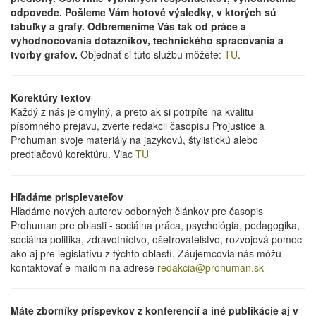
odpovede. Pošleme Vám hotové výsledky, v ktorých sú
tabuľky a grafy. Odbremeníme Vás tak od práce a
vyhodnocovania dotazníkov, technického spracovania a
tvorby grafov.
Objednať si túto službu môžete:
TU
.
Korektúry textov
Každý z nás je omylný, a preto ak si potrpíte na kvalitu
písomného prejavu, zverte redakcii časopisu Projustice a
Prohuman svoje materiály na jazykovú, štylistickú alebo
predtlačovú korektúru. Viac
TU
Hľadáme prispievateľov
Hľadáme nových autorov odborných článkov pre časopis
Prohuman pre oblasti - sociálna práca, psychológia, pedagogika,
sociálna politika, zdravotníctvo, ošetrovateľstvo, rozvojová pomoc
ako aj pre legislatívu z týchto oblastí. Záujemcovia nás môžu
kontaktovať e-mailom na adrese
redakcia@prohuman.sk
Máte zborníky príspevkov z konferencií a iné publikácie aj v