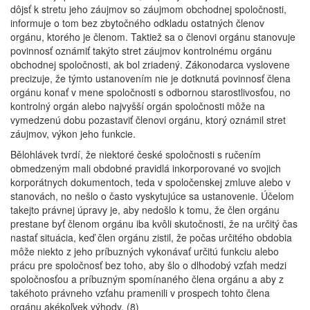
dôjsť k stretu jeho záujmov so záujmom obchodnej spoločnosti,
informuje o tom bez zbytočného odkladu ostatných členov
orgánu, ktorého je členom. Taktiež sa o členovi orgánu stanovuje
povinnosť oznámiť takýto stret záujmov kontrolnému orgánu
obchodnej spoločnosti, ak bol zriadený. Zákonodarca vyslovene
precizuje, že týmto ustanovením nie je dotknutá povinnosť člena
orgánu konať v mene spoločnosti s odbornou starostlivosťou, no
kontrolný orgán alebo najvyšší orgán spoločnosti môže na
vymedzenú dobu pozastaviť členovi orgánu, ktorý oznámil stret
záujmov, výkon jeho funkcie.
Bělohlávek tvrdí, že niektoré české spoločnosti s ručením
obmedzeným mali obdobné pravidlá inkorporované vo svojich
korporátnych dokumentoch, teda v spoločenskej zmluve alebo v
stanovách, no nešlo o často vyskytujúce sa ustanovenie. Účelom
takejto právnej úpravy je, aby nedošlo k tomu, že člen orgánu
prestane byť členom orgánu iba kvôli skutočnosti, že na určitý čas
nastať situácia, keď člen orgánu zistil, že počas určitého obdobia
môže niekto z jeho príbuzných vykonávať určitú funkciu alebo
prácu pre spoločnosť bez toho, aby šlo o dlhodobý vzťah medzi
spoločnosťou a príbuzným spomínaného člena orgánu a aby z
takéhoto právneho vzťahu pramenili v prospech tohto člena
orgánu akékoľvek výhody. (8)