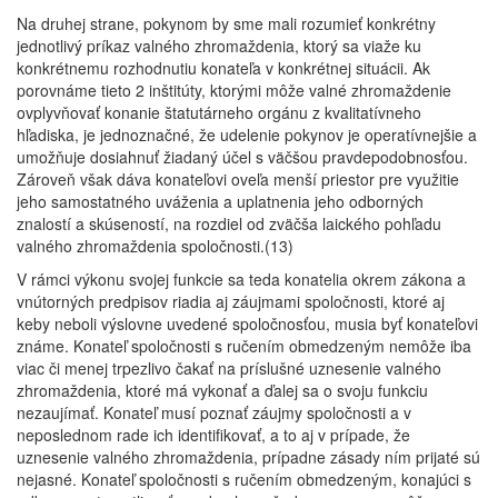
Na druhej strane, pokynom by sme mali rozumieť konkrétny
jednotlivý príkaz valného zhromaždenia, ktorý sa viaže ku
konkrétnemu rozhodnutiu konateľa v konkrétnej situácii. Ak
porovnáme tieto 2 inštitúty, ktorými môže valné zhromaždenie
ovplyvňovať konanie štatutárneho orgánu z kvalitatívneho
hľadiska, je jednoznačné, že udelenie pokynov je operatívnejšie a
umožňuje dosiahnuť žiadaný účel s väčšou pravdepodobnosťou.
Zároveň však dáva konateľovi oveľa menší priestor pre využitie
jeho samostatného uváženia a uplatnenia jeho odborných
znalostí a skúseností, na rozdiel od zväčša laického pohľadu
valného zhromaždenia spoločnosti.(13)
V rámci výkonu svojej funkcie sa teda konatelia okrem zákona a
vnútorných predpisov riadia aj záujmami spoločnosti, ktoré aj
keby neboli výslovne uvedené spoločnosťou, musia byť konateľovi
známe. Konateľ spoločnosti s ručením obmedzeným nemôže iba
viac či menej trpezlivo čakať na príslušné uznesenie valného
zhromaždenia, ktoré má vykonať a ďalej sa o svoju funkciu
nezaujímať. Konateľ musí poznať záujmy spoločnosti a v
neposlednom rade ich identifikovať, a to aj v prípade, že
uznesenie valného zhromaždenia, prípadne zásady ním prijaté sú
nejasné. Konateľ spoločnosti s ručením obmedzeným, konajúci s