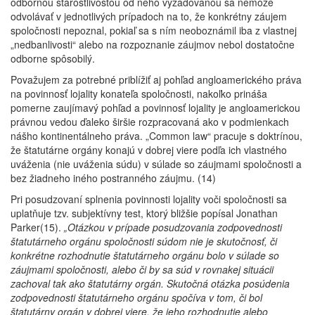
odbornou starostlivosťou od neho vyžadovanou sa nemôže
odvolávať v jednotlivých prípadoch na to, že konkrétny záujem
spoločnosti nepoznal, pokiaľ sa s ním neoboznámil iba z vlastnej
„nedbanlivosti“ alebo na rozpoznanie záujmov nebol dostatočne
odborne spôsobilý.
Považujem za potrebné priblížiť aj pohľad angloamerického práva
na povinnosť lojality konateľa spoločnosti, nakoľko prináša
pomerne zaujímavý pohľad a povinnosť lojality je angloamerickou
právnou vedou ďaleko širšie rozpracovaná ako v podmienkach
nášho kontinentálneho práva. „Common law“ pracuje s doktrínou,
že štatutárne orgány konajú v dobrej viere podľa ich vlastného
uváženia (nie uváženia súdu) v súlade so záujmami spoločnosti a
bez žiadneho iného postranného záujmu. (14)
Pri posudzovaní splnenia povinnosti lojality voči spoločnosti sa
uplatňuje tzv. subjektívny test, ktorý bližšie popísal Jonathan
Parker(15).
„Otázkou v prípade posudzovania zodpovednosti
štatutárneho orgánu spoločnosti súdom nie je skutočnosť, či
konkrétne rozhodnutie štatutárneho orgánu bolo v súlade so
záujmami spoločnosti, alebo či by sa súd v rovnakej situácii
zachoval tak ako štatutárny orgán. Skutočná otázka posúdenia
zodpovednosti štatutárneho orgánu spočíva v tom, či bol
štatutárny orgán v dobrej viere, že jeho rozhodnutie alebo