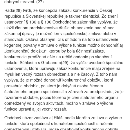
dobrými mravmi. (27)
Rada(28) tvrdí, že koncepcia zákazu konkurencie v Českej
republike a Slovenskej republike je takmer identická. Zo znení
ustanovení § 136 a § 196 Obchodného zákonníka vyplýva, že
uložiť členom predstavenstva ďalšie obmedzenie nad rámec
zákonnej úpravy je možné len v spoločenskej zmluve alebo v
stanovách. Ostáva otáznym, či s ohľadom na toto ustanovenie
kogentnej povahy v zmluve o výkone funkcie možno dohodnúť aj
„konkurenčnú doložku“, ktorou by bola účinnosť zákazu
konkurencie predĺžená ešte na určité obdobie po skončení
funkcie. Súhlasím s Grabanom(29), že vyššie uvedené špeciálne
ustanovenia, ktoré upravujú zákaz konkurencie majú zrejme na
mysli len vecný rozsah obmedzenia a nie časový. Z toho nám
vyplýva, že je možné dohodnúť konkurenčnú doložku, ktorá
presahuje obdobie, po ktoré je dotyčná osoba členom
štatutárneho orgánu spoločnosti a zároveň za predpokladu, že je
rozšírené obdobie, počas ktorého je člen štatutárneho orgánu
obmedzený vo svojich aktivitách, možno v zmluve o výkone
funkcie upraviť aj jej vecný rozsah.
Obdobný názor zastáva aj Eliáš, podľa ktorého zmluva o výkone
funkcie, ktorú spoločnosť s konateľom spoločnosti s ručením
obmedzeným uzatvára, môže obsahovať konkurenčnú doložku,