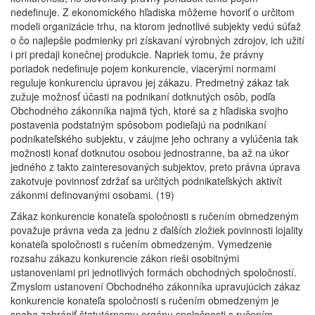
nedefinuje. Z ekonomického hľadiska môžeme hovoriť o určitom
modeli organizácie trhu, na ktorom jednotlivé subjekty vedú súťaž
o čo najlepšie podmienky pri získavaní výrobných zdrojov, ich užití
i pri predaji konečnej produkcie. Napriek tomu, že právny
poriadok nedefinuje pojem konkurencie, viacerými normami
reguluje konkurenciu úpravou jej zákazu. Predmetný zákaz tak
zužuje možnosť účasti na podnikaní dotknutých osôb, podľa
Obchodného zákonníka najmä tých, ktoré sa z hľadiska svojho
postavenia podstatným spôsobom podieľajú na podnikaní
podnikateľského subjektu, v záujme jeho ochrany a vylúčenia tak
možnosti konať dotknutou osobou jednostranne, ba až na úkor
jedného z takto zainteresovaných subjektov, preto právna úprava
zakotvuje povinnosť zdržať sa určitých podnikateľských aktivít
zákonmi definovanými osobami. (19)
Zákaz konkurencie konateľa spoločnosti s ručením obmedzeným
považuje právna veda za jednu z ďalších zložiek povinnosti lojality
konateľa spoločnosti s ručením obmedzeným. Vymedzenie
rozsahu zákazu konkurencie zákon rieši osobitnými
ustanoveniami pri jednotlivých formách obchodných spoločností.
Zmyslom ustanovení Obchodného zákonníka upravujúcich zákaz
konkurencie konateľa spoločnosti s ručením obmedzeným je
snaha zabrániť štatutárnemu orgánu spoločnosti s ručením