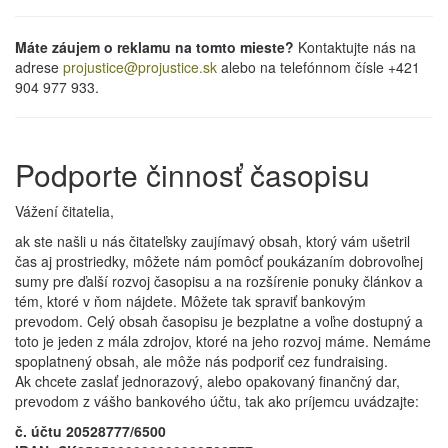
Máte záujem o reklamu na tomto mieste?
Kontaktujte nás na
adrese
projustice@projustice.sk
alebo na telefónnom čísle +421
904 977 933.
Podporte činnosť časopisu
Vážení čitatelia,
ak ste našli u nás čitateľsky zaujímavý obsah, ktorý vám ušetril
čas aj prostriedky, môžete nám pomôcť poukázaním dobrovoľnej
sumy pre ďalší rozvoj časopisu a na rozšírenie ponuky článkov a
tém, ktoré v ňom nájdete. Môžete tak spraviť bankovým
prevodom. Celý obsah časopisu je bezplatne a voľne dostupný a
toto je jeden z mála zdrojov, ktoré na jeho rozvoj máme. Nemáme
spoplatnený obsah, ale môže nás podporiť cez fundraising.
Ak chcete zaslať jednorazový, alebo opakovaný finančný dar,
prevodom z vášho bankového účtu, tak ako príjemcu uvádzajte:
č. účtu 20528777/6500