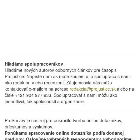
Hľadáme spolupracovníkov
Hľadáme nových autorov odborných článkov pre časopis
Projustice. Napíšte nám ak máte záujem aj o spoluprácu s nami
ako redaktor, alebo recenzent. Záujemcovia nás môžu
kontaktovať e-mailom na adrese
redakcia@projustice.sk
alebo na
čísle +421 904 977 933. Spolupracovať s nami môžu ako
jednotlivci, tak spoločnosti a organizácie.
ProSurvey je nástroj pre pokročilú tvorbu online dotazníkov,
prieskumov a výskumov.
Ponúkame spracovanie online dotazníka podľa dodanej
predlohy. Oslovíme vybraných respondentov, vyhodnotíme