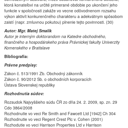
ktorá konateľovi na určité primerané obdobie po ukončení jeho
funkcie v spoločnosti zakáže vo vecne odôvodnenom rozsahu
výkon aktivít konkurenčného charakteru a adekvátnym spôsobom
zaistí (napr. zmluvnou pokutou) plnenie tejto povinnosti. (30)
Autor: Mgr. Matej Smalik
Autor je interným doktorandom na Katedre obchodného,
finančného a hospodárskeho práva Právnickej fakulty Univerzity
Komenského v Bratislave
Bibliografia:
Právne predpisy:
Zákon č. 513/1991 Zb. Obchodný zákonník
Zákon č. 90/2012 Sb. o obchodních korporacích
Ústava Slovenskej republiky
Rozhodnutia súdov:
Rozsudok Najvyššieho súdu ČR zo dňa 24. 2. 2009, sp. zn. 29
Cdo 3864/2008
Rozhodnutie vo veci Re Smith and Fawcett Ltd [1942] Ch 304
Rozhodnutie vo veci Regent Crest Plc v. Cohen (2001)
Rozhodutie vo veci Harrison Properties Ltd v Harrison