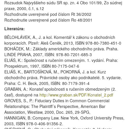
Rozsudok Najvyššieho súdu SR sp. zn. 4 Obo 101/99, Zo súdnej
praxe, 2000, č.1, s.12
Rozhodnutie uverejnené pod číslom Rt 36/2002
Rozhodnutie uverejnené pod číslom Ro 48/2001
Literatúra:
BĚLOHLÁVEK, A., J. a kol. Komentář k zákonu o obchodních
korporacích. Plzeň: Aleš Čeněk, 2013, ISBN 978-80-7380-451-0
BOHÁČEK, M.: Základy amerického obchodního práva. Praha.
LINDE PRAHA, 2007, ISBN: 978-80-7201-685-3
ELIÁŠ, K.: Společnost s ručením omezeným. 1. vydání. Praha:
Prospektrum, 1997, ISBN 80-7175-047-6
ELIÁŠ, K., BARTOŠÍKOVÁ, M., POKORNÁ, J. a kol. Kurz
obchodního práva. Právnické osoby ako podnikatelé. 5. vydanie.
Praha: C. H. Beck, 2005, ISBN: 80-7179-391-4
GRABAN, A.: Konateľ spoločnosti s ručením obmedzeným (2.
časť), dostupné na
http://www.graban.sk/PDF/Konatel_2.pdf
GROVES, S., P.: Fiduciary Duties in Common Commercial
Relationships: The Plaintiff´s Perspective, American Bar
Association, Westlaw, 2000, Doc. 265, 29-SPG,
HANNIGAN, B.:Company Law. New York, Oxford University Press,
2003, ISBN 978-0-406-91356-2.