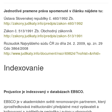
Jednotlivé pramene práva spomenuté v článku nájdete tu:
Ústava Slovenskej republiky č. 460/1992 Zb.
http://zakony.judikaty.info/predpis/zakon-460/1992
Zákon č. 513/1991 Zb. Obchodný zákonník
http://zakony.judikaty.info/predpis/zakon-513/1991
Rozsudok Najvyššieho súdu ČR zo dňa 24. 2. 2009, sp. zn. 29
Cdo 3864/2008
http://www.judikaty.info/document/nscr/69824/?nohist=&nhid=
Indexovanie
Projustice je indexovaný v databázach EBSCO.
EBSCO je v akademickém světě renomovaným partnerem, který
zprostředkovává institucionální předplatné mezi vydavateli a
knihovnami a zviditelňuje periodika i autory v oborových