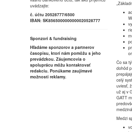
„Základ
uvádzajte:
ad
č. účtu 20528777/6500
W
IBAN: SK8565000000000020528777
vy
ri
mo
Sponzori & fundraising
p
Hľadáme sponzorov a partnerov
pr
časopisu, ktorí nám pomôžu s jeho
or
prevádzkou. Záujemcovia o
Čo sa tý
spoluprácu môžu kontaktovať
dohôd pr
redakciu. Ponúkame zaujímavé
prepája
možnosti reklamy.
celý sys
uviesť, 
už aj v 
GATT mô
predovš
medzinár
Medzi s
vo