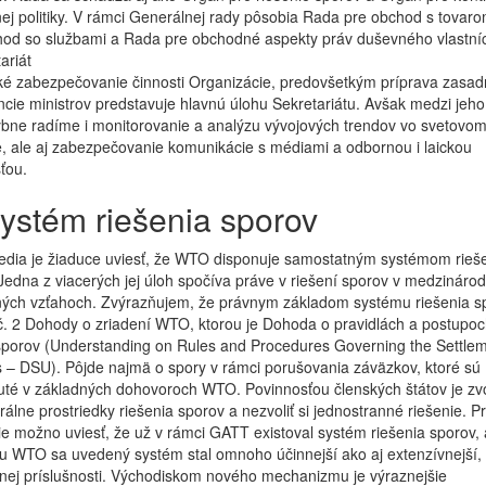
j politiky. V rámci Generálnej rady pôsobia Rada pre obchod s tovar
hod so službami a Rada pre obchodné aspekty práv duševného vlastníc
ariát
ké zabezpečovanie činnosti Organizácie, predovšetkým príprava zasad
cie ministrov predstavuje hlavnú úlohu Sekretariátu. Avšak medzi jeho
bne radíme i monitorovanie a analýzu vývojových trendov vo svetovo
 ale aj zabezpečovanie komunikácie s médiami a odbornou i laickou
ťou.
Systém riešenia sporov
edia je žiaduce uviesť, že WTO disponuje samostatným systémom rieš
Jedna z viacerých jej úloh spočíva práve v riešení sporov v medzináro
ých vzťahoch. Zvýrazňujem, že právnym základom systému riešenia sp
č. 2 Dohody o zriadení WTO, ktorou je Dohoda o pravidlách a postupoc
sporov (Understanding on Rules and Procedures Governing the Settlem
 – DSU). Pôjde najmä o spory v rámci porušovania záväzkov, ktoré sú
té v základných dohovoroch WTO. Povinnosťou členských štátov je zvo
erálne prostriedky riešenia sporov a nezvoliť si jednostranné riešenie. P
e možno uviesť, že už v rámci GATT existoval systém riešenia sporov,
u WTO sa uvedený systém stal omnoho účinnejší ako aj extenzívnejší,
nej príslušnosti. Východiskom nového mechanizmu je výraznejšie