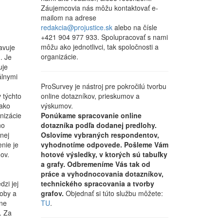
Záujemcovia nás môžu kontaktovať e-
mailom na adrese
redakcia@projustice.sk
alebo na čísle
+421 904 977 933. Spolupracovať s nami
môžu ako jednotlivci, tak spoločnosti a
avuje
organizácie.
. Je
uje
álnymi
ProSurvey je nástroj pre pokročilú tvorbu
online dotazníkov, prieskumov a
 týchto
výskumov.
 ako
Ponúkame spracovanie online
nizácie
dotazníka podľa dodanej predlohy.
no
Oslovíme vybraných respondentov,
nej
vyhodnotíme odpovede. Pošleme Vám
nie je
hotové výsledky, v ktorých sú tabuľky
ov.
a grafy. Odbremeníme Vás tak od
práce a vyhodnocovania dotazníkov,
technického spracovania a tvorby
zi jej
grafov.
Objednať si túto službu môžete:
roby a
TU
.
lne
. Za