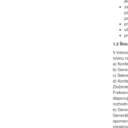
je
z
p
pa
pr
v
p
1.2 Štr
V intenc
rovinu r
a) Konfe
b) Gener
c) Sekre
d) Konfe
Zloženie
Frekvenc
disponuj
rozhodnu
e) Gener
Generál
opomenú
ministro