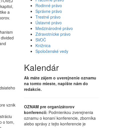
VETOVEJ
Rodinné právo
apitol,
Správne právo
tike a
Trestné právo
porov.
Ústavné právo
Medzinárodné právo
echanism
Zdravotnícke právo
 divided
SVOČ
 and
Knižnica
Spoločenské vedy
Kalendár
Ak máte zájem o uverejnenie oznamu
na tomto mieste, napíšte nám do
dsiateho
redakcie.
pre vznik
OZNAM pre organizátorov
konferencií:
Podmienkou zverejnenia
stráciu
oznamu o konaní konferencie, zborníka
b o tom,
alebo správy z tejto konferencie je
e