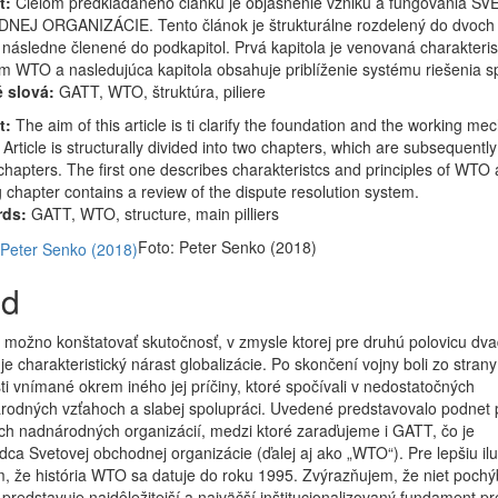
t:
Cieľom predkladaného článku je objasnenie vzniku a fungovania S
EJ ORGANIZÁCIE. Tento článok je štrukturálne rozdelený do dvoch k
 následne členené do podkapitol. Prvá kapitola je venovaná charakteris
m WTO a nasledujúca kapitola obsahuje priblíženie systému riešenia s
 slová:
GATT, WTO, štruktúra, piliere
t:
The aim of this article is ti clarify the foundation and the working m
Article is structurally divided into two chapters, which are subsequently
chapters. The first one describes charakteristcs and principles of WTO
g chapter contains a review of the dispute resolution system.
rds:
GATT, WTO, structure, main pilliers
Foto: Peter Senko (2018)
d
ožno konštatovať skutočnosť, v zmysle ktorej pre druhú polovicu dva
 je charakteristický nárast globalizácie. Po skončení vojny boli zo strany
ti vnímané okrem iného jej príčiny, ktoré spočívali v nedostatočných
odných vzťahoch a slabej spolupráci. Uvedené predstavovalo podnet 
ch nadnárodných organizácií, medzi ktoré zaraďujeme i GATT, čo je
ca Svetovej obchodnej organizácie (ďalej aj ako „WTO“). Pre lepšiu ilu
 že história WTO sa datuje do roku 1995. Zvýrazňujem, že niet pochý
redstavuje najdôležitejší a najväčší inštitucionalizovaný fundament pr