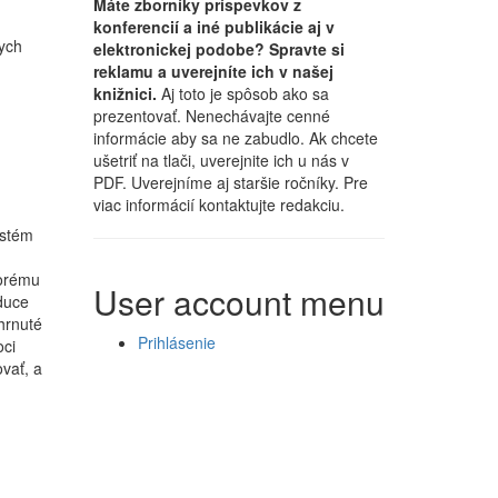
Máte zborníky príspevkov z
konferencií a iné publikácie aj v
nych
elektronickej podobe? Spravte si
reklamu a uverejníte ich v našej
knižnici.
Aj toto je spôsob ako sa
prezentovať. Nenechávajte cenné
informácie aby sa ne zabudlo. Ak chcete
ušetriť na tlači, uverejnite ich u nás v
PDF. Uverejníme aj staršie ročníky. Pre
viac informácií kontaktujte redakciu.
ystém
torému
User account menu
duce
hrnuté
Prihlásenie
oci
vať, a