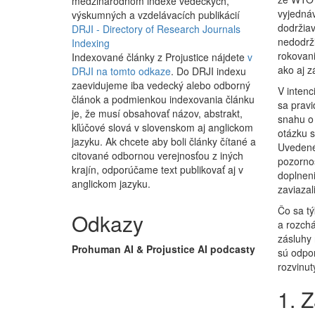
medzinárodnom indexe vedeckých,
vyjedná
výskumných a vzdelávacích publikácií
dodržiav
DRJI - Directory of Research Journals
nedodrži
Indexing
rokovani
Indexované články z Projustice nájdete
v
ako aj z
DRJI na tomto odkaze
. Do DRJI indexu
zaevidujeme iba vedecký alebo odborný
V intenc
článok a podmienkou indexovania článku
sa pravi
je, že musí obsahovať názov, abstrakt,
snahu o
kľúčové slová v slovenskom aj anglickom
otázku s
jazyku. Ak chcete aby boli články čítané a
Uvedené 
citované odbornou verejnosťou z iných
pozornos
krajín, odporúčame text publikovať aj v
doplneni
anglickom jazyku.
zaviazal
Čo sa tý
Odkazy
a rozchá
zásluhy 
Prohuman AI & Projustice AI podcasty
sú odpor
rozvinut
1. Z