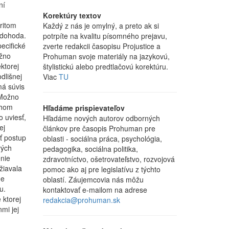
ní
Korektúry textov
ritom
Každý z nás je omylný, a preto ak si
 dohoda.
potrpíte na kvalitu písomného prejavu,
ecifické
zverte redakcii časopisu Projustice a
ožno
Prohuman svoje materiály na jazykovú,
ktorej
štylistickú alebo predtlačovú korektúru.
dlišnej
Viac
TU
má súvis
 Možno
ahom
Hľadáme prispievateľov
 uviesť,
Hľadáme nových autorov odborných
ej
článkov pre časopis Prohuman pre
ať postup
oblasti - sociálna práca, psychológia,
vých
pedagogika, sociálna politika,
nie
zdravotníctvo, ošetrovateľstvo, rozvojová
žiavala
pomoc ako aj pre legislatívu z týchto
ne
oblastí. Záujemcovia nás môžu
u.
kontaktovať e-mailom na adrese
 ktorej
redakcia@prohuman.sk
mi jej