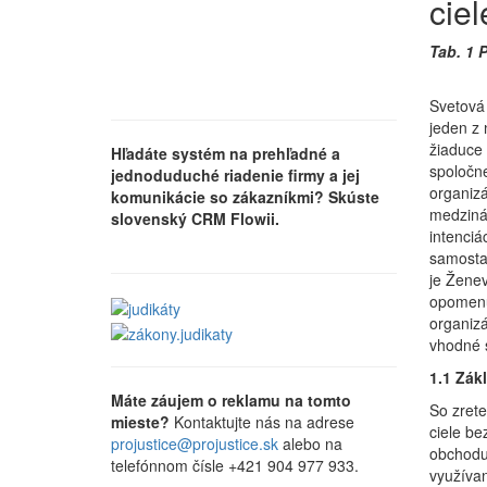
ciel
Tab. 1 
Svetová 
jeden z
žiaduce 
Hľadáte systém na prehľadné a
spoločn
jednoduduché riadenie firmy a jej
organizá
komunikácie so zákazníkmi? Skúste
medziná
slovenský CRM Flowii.
intenciá
samosta
je Ženev
opomenú
organizá
vhodné s
1.1 Zák
Máte záujem o reklamu na tomto
So zret
mieste?
Kontaktujte nás na adrese
ciele be
projustice@projustice.sk
alebo na
obchodu 
telefónnom čísle +421 904 977 933.
využívan