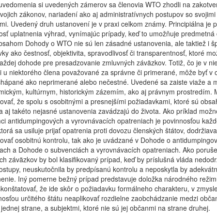
uvedomenia si uvedených zámerov sa členovia WTO zhodli na zakotve
vojich zákonov, nariadení ako aj administratívnych postupov so svojimi
i. Uvedený druh ustanovení je v praxi celkom známy. Principiálna je p
sť uplatnenia výhrad, vynímajúc prípady, keď to umožňuje predmetná
sahom Dohody o WTO nie sú len zásadné ustanovenia, ale taktiež i šp
ky ako čestnosť, objektivita, spravodlivosť či transparentnosť, ktoré m
každej dohode pre presadzovanie zmluvných záväzkov. Totiž, čo je v nie
či u niektorého člena považované za správne či primerané, môže byť v o
 chápané ako neprimerané alebo nečestné. Uvedené sa zaiste viaže a 
mickým, kultúrnym, historickým zázemím, ako aj právnym prostredím.
ovať, že spolu s osobitnými a presnejšími požiadavkami, ktoré sú obs
a aj takéto nejasné ustanovenia zavádzajú do života. Ako príklad možno
ci antidumpingových a vyrovnávacích opatreniach je povinnosťou každ
 ktorá sa usiluje prijať opatrenia proti dovozu členských štátov, dodržiav
ovať osobitnú kontrolu, tak ako je uvádzané v Dohode o antidumpingo
iach a Dohode o subvenciách a vyrovnávacích opatreniach. Ako poruše
h záväzkov by bol klasifikovaný prípad, keď by príslušná vláda nedodr
ostupy, neuskutočnila by predpísanú kontrolu a neposkytla by adekvát
enie. Iný pomerne bežný prípad predstavuje doložka národného režim
onštatovať, že ide skôr o požiadavku formálneho charakteru, v zmysle
nosťou určitého štátu neaplikovať rozdielne zaobchádzanie medzi občan
 jednej strane, a subjektmi, ktoré nie sú jej občanmi na strane druhej.