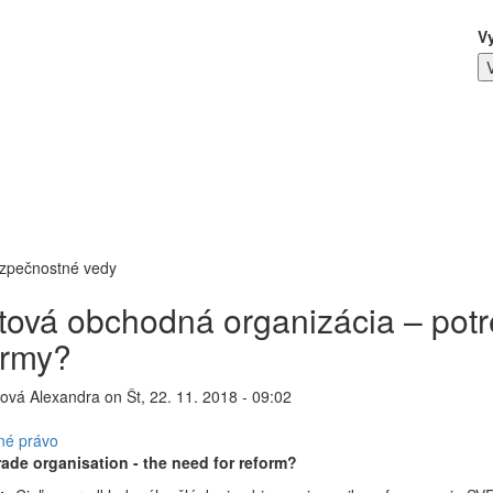
V
ezpečnostné vedy
tová obchodná organizácia – pot
ormy?
nová Alexandra
on
Št, 22. 11. 2018 - 09:02
é právo
rade organisation - the need for reform?