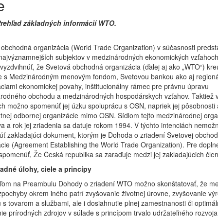
e
Prehľad základných informácií WTO.
obchodná organizácia (World Trade Organization) v súčasnosti predst
 najvýznamnejších subjektov v medzinárodných ekonomických vzťahoch
vyzdvihnúť, že Svetová obchodná organizácia (ďalej aj ako „WTO“) kre
e s Medzinárodným menovým fondom, Svetovou bankou ako aj region
ciami ekonomickej povahy, inštitucionálny rámec pre právnu úpravu
rodného obchodu a medzinárodných hospodárskych vzťahov. Taktiež v
ch možno spomenúť jej úzku spoluprácu s OSN, napriek jej pôsobnosti
tnej odbornej organizácie mimo OSN. Sídlom tejto medzinárodnej orga
a a rok jej zriadenia sa datuje rokom 1994. V týchto intenciách nemož
ť zakladajúci dokument, ktorým je Dohoda o zriadení Svetovej obchod
cie (Agreement Establishing the World Trade Organization). Pre doplne
pomenúť, Že Česká republika sa zaraďuje medzi jej zakladajúcich člen
ladné úlohy, ciele a princípy
eľom na Preambulu Dohody o zriadení WTO možno skonštatovať, že med
zpochyby okrem iného patrí zvyšovanie životnej úrovne, zvyšovanie vý
s tovarom a službami, ale i dosiahnutie plnej zamestnanosti či optimá
ie prírodných zdrojov v súlade s princípom trvalo udržateľného rozvoja