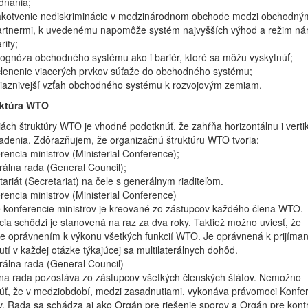
dnania;
akotvenie nediskriminácie v medzinárodnom obchode medzi obchodný
artnermi, k uvedenému napomôže systém najvyšších výhod a režim ná
rity;
ognóza obchodného systému ako i bariér, ktoré sa môžu vyskytnúť;
členenie viacerých prvkov súťaže do obchodného systému;
riaznivejší vzťah obchodného systému k rozvojovým zemiam.
uktúra WTO
iách štruktúry WTO je vhodné podotknúť, že zahŕňa horizontálnu i verti
iadenia. Zdôrazňujem, že organizačnú štruktúru WTO tvoria:
rencia ministrov (Ministerial Conference);
álna rada (General Council);
tariát (Secretariat) na čele s generálnym riaditeľom.
rencia ministrov (Ministerial Conference)
 konferencie ministrov je kreované zo zástupcov každého člena WTO.
ia schôdzi je stanovená na raz za dva roky. Taktiež možno uviesť, že
e oprávnením k výkonu všetkých funkcií WTO. Je oprávnená k prijíman
tí v každej otázke týkajúcej sa multilaterálnych dohôd.
álna rada (General Council)
na rada pozostáva zo zástupcov všetkých členských štátov. Nemožno
ť, že v medziobdobí, medzi zasadnutiami, vykonáva právomoci Konfe
v. Rada sa schádza aj ako Orgán pre riešenie sporov a Orgán pre kont