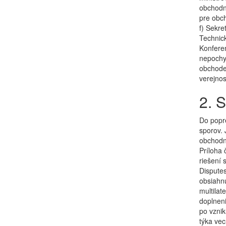
obchodne
pre obc
f) Sekret
Technic
Konferen
nepochy
obchode,
verejnos
2. 
Do popr
sporov. 
obchodn
Príloha 
riešení 
Disputes
obsiahnu
multilat
doplneni
po vznik
týka vec