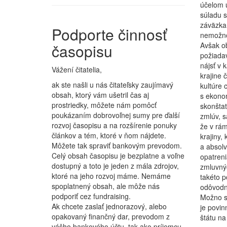
účelom 
súladu s
záväzkam
Podporte činnosť
nemožno
časopisu
Avšak ob
požiadav
nájsť v 
Vážení čitatelia,
krajine 
ak ste našli u nás čitateľsky zaujímavý
kultúre
obsah, ktorý vám ušetril čas aj
s ekono
prostriedky, môžete nám pomôcť
skonštat
poukázaním dobrovoľnej sumy pre ďalší
zmlúv, s
rozvoj časopisu a na rozšírenie ponuky
že v rám
článkov a tém, ktoré v ňom nájdete.
krajiny,
Môžete tak spraviť bankovým prevodom.
a absolv
Celý obsah časopisu je bezplatne a voľne
opatren
dostupný a toto je jeden z mála zdrojov,
zmluvnýc
ktoré na jeho rozvoj máme. Nemáme
takéto p
spoplatnený obsah, ale môže nás
odôvodn
podporiť cez fundraising.
Možno sk
Ak chcete zaslať jednorazový, alebo
je povin
opakovaný finančný dar, prevodom z
štátu na
vášho bankového účtu, tak ako príjemcu