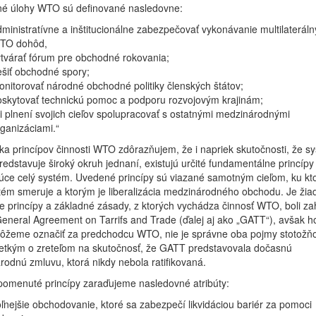
né úlohy WTO sú definované nasledovne:
ministratívne a inštitucionálne zabezpečovať vykonávanie multilaterál
TO dohôd,
tvárať fórum pre obchodné rokovania;
ešiť obchodné spory;
nitorovať národné obchodné politiky členských štátov;
oskytovať technickú pomoc a podporu rozvojovým krajinám;
i plnení svojich cieľov spolupracovať s ostatnými medzinárodnými
ganizáciami.“
ka princípov činnosti WTO zdôrazňujem, že i napriek skutočnosti, že s
edstavuje široký okruh jednaní, existujú určité fundamentálne princípy
júce celý systém. Uvedené princípy sú viazané samotným cieľom, ku k
tém smeruje a ktorým je liberalizácia medzinárodného obchodu. Je žia
že princípy a základné zásady, z ktorých vychádza činnosť WTO, boli za
General Agreement on Tarrifs and Trade (ďalej aj ako „GATT“), avšak h
žeme označiť za predchodcu WTO, nie je správne oba pojmy stotožňo
etkým o zreteľom na skutočnosť, že GATT predstavovala dočasnú
odnú zmluvu, ktorá nikdy nebola ratifikovaná.
pomenuté princípy zaraďujeme nasledovné atribúty:
ľnejšie obchodovanie, ktoré sa zabezpečí likvidáciou bariér za pomoci