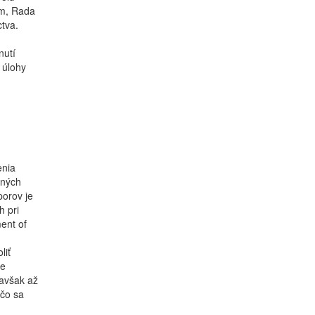
om, Rada
tva.
nutí
 úlohy
m
enia
dných
orov je
h pri
ent of
liť
re
 avšak až
 čo sa