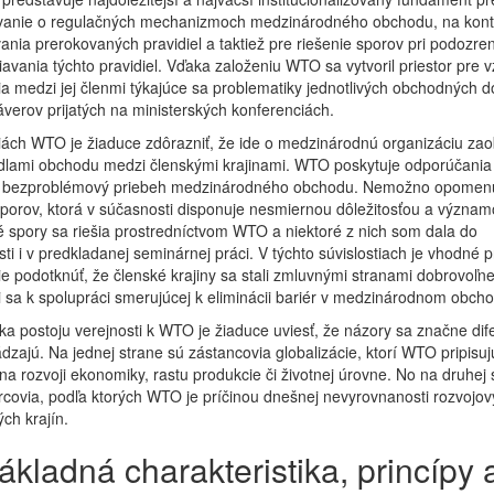
vanie o regulačných mechanizmoch medzinárodného obchodu, na kont
ania prerokovaných pravidiel a taktiež pre riešenie sporov pri podozren
avania týchto pravidiel. Vďaka založeniu WTO sa vytvoril priestor pre
a medzi jej členmi týkajúce sa problematiky jednotlivých obchodných 
áverov prijatých na ministerských konferenciách.
iách WTO je žiaduce zdôrazniť, že ide o medzinárodnú organizáciu za
dlami obchodu medzi členskými krajinami. WTO poskytuje odporúčania 
 bezproblémový priebeh medzinárodného obchodu. Nemožno opomen
porov, ktorá v súčasnosti disponuje nesmiernou dôležitosťou a význa
spory sa riešia prostredníctvom WTO a niektoré z nich som dala do
ti i v predkladanej seminárnej práci. V týchto súvislostiach je vhodné p
e podotknúť, že členské krajiny sa stali zmluvnými stranami dobrovoľne
i sa k spolupráci smerujúcej k eliminácii bariér v medzinárodnom obch
ka postoju verejnosti k WTO je žiaduce uviesť, že názory sa značne dif
dzajú. Na jednej strane sú zástancovia globalizácie, ktorí WTO pripisuj
na rozvoji ekonomiky, rastu produkcie či životnej úrovne. No na druhej 
covia, podľa ktorých WTO je príčinou dnešnej nevyrovnanosti rozvojov
ých krajín.
ákladná charakteristika, princípy 