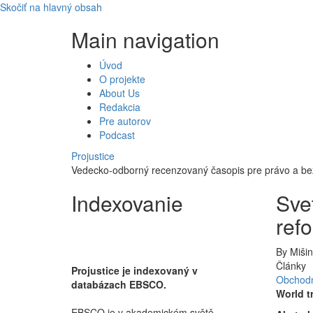
Skočiť na hlavný obsah
Main navigation
Úvod
O projekte
About Us
Redakcia
Pre autorov
Podcast
Projustice
Vedecko-odborný recenzovaný časopis pre právo a b
Indexovanie
Sve
ref
By
Miši
Články
Projustice je indexovaný v
Obchodn
databázach EBSCO.
World t
EBSCO je v akademickém světě