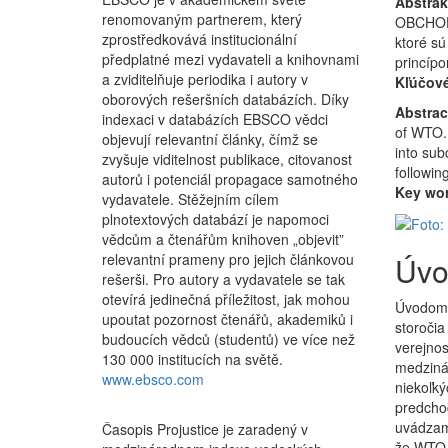
Abstrak
renomovaným partnerem, který
OBCHODN
zprostředkovává institucionální
ktoré sú
předplatné mezi vydavateli a knihovnami
princípo
a zviditelňuje periodika i autory v
Kľúčové
oborových rešeršních databázích. Díky
Abstrac
indexaci v databázích EBSCO vědci
of WTO. 
objevují relevantní články, čímž se
into sub
zvyšuje viditelnost publikace, citovanost
followin
autorů i potenciál propagace samotného
Key wo
vydavatele. Stěžejním cílem
plnotextových databází je napomoci
vědcům a čtenářům knihoven „objevit”
relevantní prameny pro jejich článkovou
Úvo
rešerši. Pro autory a vydavatele se tak
otevírá jedinečná příležitost, jak mohou
Úvodom m
upoutat pozornost čtenářů, akademiků i
storočia
budoucích vědců (studentů) ve více než
verejnos
130 000 institucích na světě.
medzinár
www.ebsco.com
niekoľký
predchod
uvádzam,
Časopis Projustice je zaradený v
že WTO p