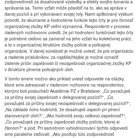
zodpovednosti za dosahované výsledky a efekty svojho konania a
správania sa. Tento vzťah môže pôsobiť na to, ako sa správa v
danej pozícii a pri vykonávaní svojej roly. Nami aplikovaný výskum
potvrdil, že skúmanie a hodnotenie funkcie tejto črty je pre činnosť
organizačnej zložky KP veľmi významná. Respondenti v procese
riadených rozhovorov uviedli, že pri hodnotení funkčnosti tejto črty
je potrebné cieľovo sa zamerať na jeho vzťah ku kolektívnej práci,
a to v organizačnej štruktúre zložky polície a policajnej
organizácie. V danej súvislosti je možné uviesť, že pre organizáciu
a riadenie príslušníkov, za najdôležitejšie je možné označiť
zistenie príčin úspešnosti či neúspešnosti organizačnej zložky KP
v štruktúre plnenia policajných úloh.
V tomto smere možno ako príklad uviesť odpovede na otázky,
ktoré sme adresovali v riadenom rozhovore na respondentov,
ktorými boli poslucháči Akadémie PZ v Bratislave: „Čo považuješ
za príčiny svojej úspešnosti v delegovanej pozícii?“, „Čo
považuješ za príčiny svojej neúspešnosti v delegovanej pozícii?“,
„Na základe čoho hodnotíš, že dosahuješ úspech pri plnení
stanovených úloh?“, „Ako hodnotíš svoju celkovú úspešnosť?“,
„Čo považuješ za príčiny úspešnosti zložky polície, ktorej si
členom?“ a pod. Pri samotnom vyhodnocovaní týchto odpovedí
sme paralelne zisťovali: „Ako pociťujú túto zodpovednosť