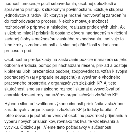
hodnosti umocňuje pocit sebavedomia, osobnej dôležitosti a
správneho prístupu k služobným povinnostiam. Existuje skupina
jednotlivcov z radov KP, ktorých je možné motivovať aj zaradením
do rozhodovacieho procesu. Niekoho motivuje možnosť
rozhodovať o príprave a následnej realizácii pridelených úloh. Ak
služobne mladší príslušník dostane dôveru nadriadeným v riešení
zadanej úlohy s možnosťou vlastného rozhodovania, motivuje to
jeho kroky k zodpovednosti a k vlastnej dôležitosti v riadiacom
procese a pod.
Osobnostné predpoklady na zastávanie pozície manažéra sú jeho
odborná erudícia, pomoc pri nachádzaní riešení, príklad a postoje
k plneniu úloh, prezentácia osobnej zodpovednosti, vzťah k svojim
podriadeným (aj v prípade neúspechu) a vytváranie vhodného
pracovného prostredia v organizačných zložkách KP. Aj tieto
skutočnosti sme sa následne rozhodli skúmať a vysvetľovať pri
charakterizovaní roly manažérov organizačných zložkách KP.
Hybnou silou pri kvalitnom výkone činnosti príslušníkov služobne
zaradených v organizačných zložkách KP je ľudský kapitál. Z
tohto dôvodu je potrebné venovať osobitnú pozornosť prijímaniu a
výberu nových príslušníkov, rovnako tak kvalite vzdelávania a
výcviku. Otázkou je: „Vieme tieto požiadavky v súčasnosti