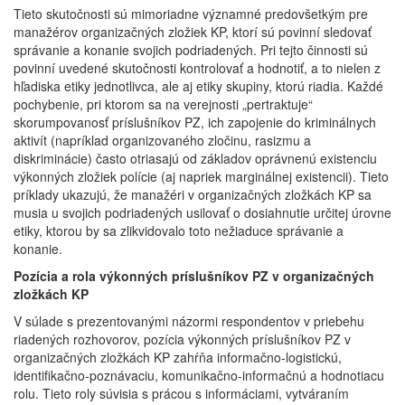
Tieto skutočnosti sú mimoriadne významné predovšetkým pre
manažérov organizačných zložiek KP, ktorí sú povinní sledovať
správanie a konanie svojich podriadených. Pri tejto činnosti sú
povinní uvedené skutočnosti kontrolovať a hodnotiť, a to nielen z
hľadiska etiky jednotlivca, ale aj etiky skupiny, ktorú riadia. Každé
pochybenie, pri ktorom sa na verejnosti „pertraktuje“
skorumpovanosť príslušníkov PZ, ich zapojenie do kriminálnych
aktivít (napríklad organizovaného zločinu, rasizmu a
diskriminácie) často otriasajú od základov oprávnenú existenciu
výkonných zložiek polície (aj napriek marginálnej existencii). Tieto
príklady ukazujú, že manažéri v organizačných zložkách KP sa
musia u svojich podriadených usilovať o dosiahnutie určitej úrovne
etiky, ktorou by sa zlikvidovalo toto nežiaduce správanie a
konanie.
Pozícia a rola výkonných príslušníkov PZ v organizačných
zložkách KP
V súlade s prezentovanými názormi respondentov v priebehu
riadených rozhovorov, pozícia výkonných príslušníkov PZ v
organizačných zložkách KP zahŕňa informačno-logistickú,
identifikačno-poznávaciu, komunikačno-informačnú a hodnotiacu
rolu. Tieto roly súvisia s prácou s informáciami, vytváraním