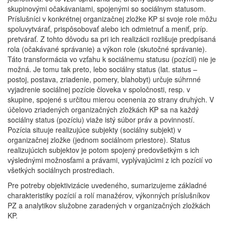
skupinovými očakávaniami, spojenými so sociálnym statusom.
Príslušníci v konkrétnej organizačnej zložke KP si svoje role môžu
spoluvytvárať, prispôsobovať alebo ich odmietnuť a meniť, príp.
pretvárať. Z tohto dôvodu sa pri ich realizácii rozlišuje predpísaná
rola (očakávané správanie) a výkon role (skutočné správanie).
Táto transformácia vo vzťahu k sociálnemu statusu (pozícii) nie je
možná. Je tomu tak preto, lebo sociálny status (lat. status –
postoj, postava, zriadenie, pomery, blahobyt) určuje súhrnné
vyjadrenie sociálnej pozície človeka v spoločnosti, resp. v
skupine, spojené s určitou mierou ocenenia zo strany druhých. V
účelovo zriadených organizačných zložkách KP sa na každý
sociálny status (pozíciu) viaže istý súbor práv a povinností.
Pozícia situuje realizujúce subjekty (sociálny subjekt) v
organizačnej zložke (jednom sociálnom priestore). Status
realizujúcich subjektov je potom spojený predovšetkým s ich
výslednými možnosťami a právami, vyplývajúcimi z ich pozícií vo
všetkých sociálnych prostrediach.
Pre potreby objektivizácie uvedeného, sumarizujeme základné
charakteristiky pozícií a rolí manažérov, výkonných príslušníkov
PZ a analytikov služobne zaradených v organizačných zložkách
KP.