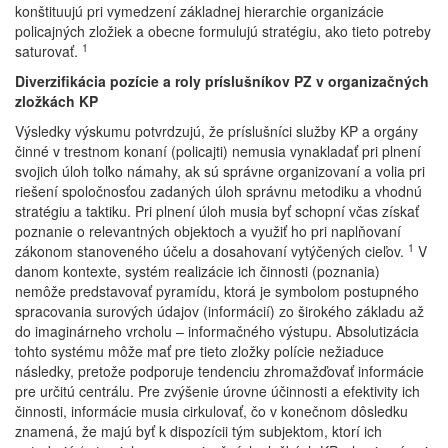
konštituujú pri vymedzení základnej hierarchie organizácie
policajných zložiek a obecne formulujú stratégiu, ako tieto potreby
1
saturovať.
Diverzifikácia pozície a roly príslušníkov PZ v organizačných
zložkách KP
Výsledky výskumu potvrdzujú, že príslušníci služby KP a orgány
činné v trestnom konaní (policajti) nemusia vynakladať pri plnení
svojich úloh toľko námahy, ak sú správne organizovaní a volia pri
riešení spoločnosťou zadaných úloh správnu metodiku a vhodnú
stratégiu a taktiku. Pri plnení úloh musia byť schopní včas získať
poznanie o relevantných objektoch a využiť ho pri naplňovaní
1
zákonom stanoveného účelu a dosahovaní vytýčených cieľov.
V
danom kontexte, systém realizácie ich činnosti (poznania)
nemôže predstavovať pyramídu, ktorá je symbolom postupného
spracovania surových údajov (informácií) zo širokého základu až
do imaginárneho vrcholu – informačného výstupu. Absolutizácia
tohto systému môže mať pre tieto zložky polície nežiaduce
následky, pretože podporuje tendenciu zhromažďovať informácie
pre určitú centrálu. Pre zvýšenie úrovne účinnosti a efektivity ich
činnosti, informácie musia cirkulovať, čo v konečnom dôsledku
znamená, že majú byť k dispozícii tým subjektom, ktorí ich