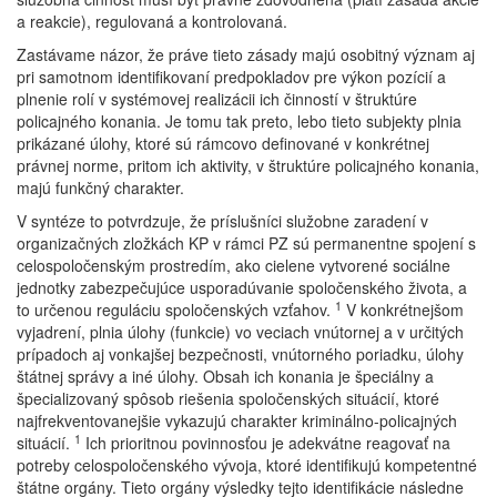
a reakcie), regulovaná a kontrolovaná.
Zastávame názor, že práve tieto zásady majú osobitný význam aj
pri samotnom identifikovaní predpokladov pre výkon pozícií a
plnenie rolí v systémovej realizácii ich činností v štruktúre
policajného konania. Je tomu tak preto, lebo tieto subjekty plnia
prikázané úlohy, ktoré sú rámcovo definované v konkrétnej
právnej norme, pritom ich aktivity, v štruktúre policajného konania,
majú funkčný charakter.
V syntéze to potvrdzuje, že príslušníci služobne zaradení v
organizačných zložkách KP v rámci PZ sú permanentne spojení s
celospoločenským prostredím, ako cielene vytvorené sociálne
jednotky zabezpečujúce usporadúvanie spoločenského života, a
1
to určenou reguláciu spoločenských vzťahov.
V konkrétnejšom
vyjadrení, plnia úlohy (funkcie) vo veciach vnútornej a v určitých
prípadoch aj vonkajšej bezpečnosti, vnútorného poriadku, úlohy
štátnej správy a iné úlohy. Obsah ich konania je špeciálny a
špecializovaný spôsob riešenia spoločenských situácií, ktoré
najfrekventovanejšie vykazujú charakter kriminálno-policajných
1
situácií.
Ich prioritnou povinnosťou je adekvátne reagovať na
potreby celospoločenského vývoja, ktoré identifikujú kompetentné
štátne orgány. Tieto orgány výsledky tejto identifikácie následne