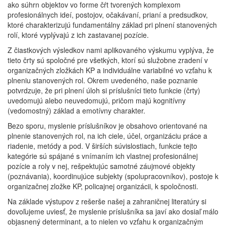
ako súhrn objektov vo forme čŕt tvorených komplexom
profesionálnych ideí, postojov, očakávaní, prianí a predsudkov,
ktoré charakterizujú fundamentálny základ pri plnení stanovených
rolí, ktoré vyplývajú z ich zastavanej pozície.
Z čiastkových výsledkov nami aplikovaného výskumu vyplýva, že
tieto črty sú spoločné pre všetkých, ktorí sú služobne zradení v
organizačných zložkách KP a individuálne variabilné vo vzťahu k
plneniu stanovených rol. Okrem uvedeného, naše poznanie
potvrdzuje, že pri plnení úloh si príslušníci tieto funkcie (črty)
uvedomujú alebo neuvedomujú, pričom majú kognitívny
(vedomostný) základ a emotívny charakter.
Bezo sporu, myslenie príslušníkov je obsahovo orientované na
plnenie stanovených rol, na ich ciele, účel, organizáciu práce a
riadenie, metódy a pod. V širších súvislostiach, funkcie tejto
kategórie sú spájané s vnímaním ich vlastnej profesionálnej
pozície a roly v nej, rešpektujúc samotné záujmové objekty
(poznávania), koordinujúce subjekty (spolupracovníkov), postoje k
organizačnej zložke KP, policajnej organizácii, k spoločnosti.
Na základe výstupov z rešerše našej a zahraničnej literatúry si
dovoľujeme uviesť, že myslenie príslušníka sa javí ako dosiaľ málo
objasnený determinant, a to nielen vo vzťahu k organizačným