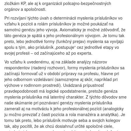
zložkám KP, ale aj k organizácii policajno-bezpečnostných
orgánov a spoločnosti.
Pri rozvíjaní týchto úvah o determinácii myslenia príslušníkov vo
vzťahu k pozícii a rolám príslušníkov je možné poukázať na
samotnú genézu jeho vývoja. Axiomaticky je možné zdôvodniť, že
táto genéza je spätá s jeho profesionálnym vývojom. Je tomu tak
preto, lebo jednotlivé formy (funkčný prejav) myslenia sa vyvíjajú
spolu s tým, ako príslušník „postupuje“ cez jednotlivé etapy vo
svojej profesii – od začínajúceho až po experta.
Vo vzťahu k uvedenému, aj na základe analýzy názorov
respondentov (riadený rozhovor), formy myslenia príslušníkov sa
začínajú formovať už v období prípravy na profesiu, hlavne pri
jeho odbornom vzdelávaní (samozrejme aj skôr, napríklad pri
výchove v rodinnom prostredí). Uvádzaná prípustnosť
pravdepodobnosti má logické opodstatnenie, pretože genéza
myslenia príslušníka má latentný charakter. Z týchto dôvodov sme
naše skúmanie pri poznávaní genézy myslenia príslušníka
zamerali aj na motiváciu k jeho profesionálnej pozícii (analogicky
ju možno prevziať z časti pozícia a rola manažéra a analytika). Je
tomu tak preto, lebo príslušník motivuje seba a svojich kolegov
tak, aby pocítili, že ak chcú dosiahnuť určité spoločné ciele,