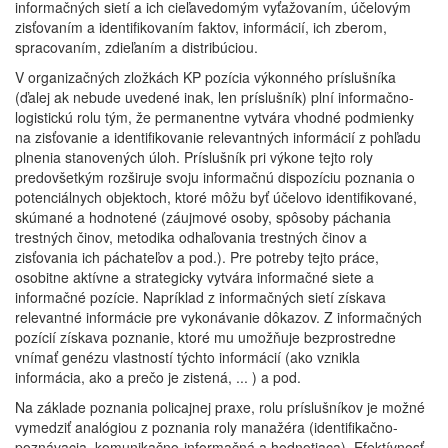
informačných sietí a ich cieľavedomým vyťažovaním, účelovým
zisťovaním a identifikovaním faktov, informácií, ich zberom,
spracovaním, zdieľaním a distribúciou.
V organizačných zložkách KP pozícia výkonného príslušníka
(ďalej ak nebude uvedené inak, len príslušník) plní informačno-
logistickú rolu tým, že permanentne vytvára vhodné podmienky
na zisťovanie a identifikovanie relevantných informácií z pohľadu
plnenia stanovených úloh. Príslušník pri výkone tejto roly
predovšetkým rozširuje svoju informačnú dispozíciu poznania o
potenciálnych objektoch, ktoré môžu byť účelovo identifikované,
skúmané a hodnotené (záujmové osoby, spôsoby páchania
trestných činov, metodika odhaľovania trestných činov a
zisťovania ich páchateľov a pod.). Pre potreby tejto práce,
osobitne aktívne a strategicky vytvára informačné siete a
informačné pozície. Napríklad z informačných sietí získava
relevantné informácie pre vykonávanie dôkazov. Z informačných
pozícií získava poznanie, ktoré mu umožňuje bezprostredne
vnímať genézu vlastností týchto informácií (ako vznikla
informácia, ako a prečo je zistená, ... ) a pod.
Na základe poznania policajnej praxe, rolu príslušníkov je možné
vymedziť analógiou z poznania roly manažéra (identifikačno-
poznávacia, komunikačno-informačná a hodnotiaca). Efektívnosť