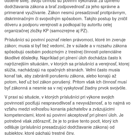
odtiene sivej. Svoju činnosť sú povinní vykonávať za úplného
dodržiavania zákona a brať zodpovednosť za jeho správne a
primerané využívanie. Zákon nesmú presadzovať protiprávnym,
diskriminačným či svojvoľným spôsobom. Takýto postup by zničil
dôveru a podporu verejnosti a podkopal by autoritu celej
organizačnej zložky KP (samozrejme aj PZ).
Príslušníci sú povinní poznať nielen právomoci, ktoré im zveruje
zákon; musia si byť tiež vedomí, že v súlade a v rozsahu zákona
spôsobujú osobám podozrivým z trestnej činnosti potenciálne
škodlivé dôsledky. Napríklad pri plnení úloh dochádza často k
najrôznejším situáciám, v ktorých sa príslušníci a verejnosť, ktorej
slúžia, nachádzajú na opačných stranách. Veľmi často musia
konať tak, aby zabránili porušeniu zákona, alebo konajú až
potom, keď už bol zákon porušený. Pritom však ich činnosť musí
byť zákonná a nesmie sa v nej vyskytovať žiadny prvok svojvôle.
V praxi sú situácie, v ktorých príslušníci pri výkone svojich
povinností pociťujú nespravodlivosť a nevyváženosť, a to najmä vo
vzťahu medzi voľnosťou konania páchateľov a zväzujúcimi
kompetenciami, ktoré sú povinní akceptovať pri plnení úloh. Je
potrebné však zdôrazniť, že je to práve tento pocit, ktorý ich
odlišuje (príslušníci presadzujúci dodržiavanie zákona) od
subjektov, ktoré páchajú trestné činy.