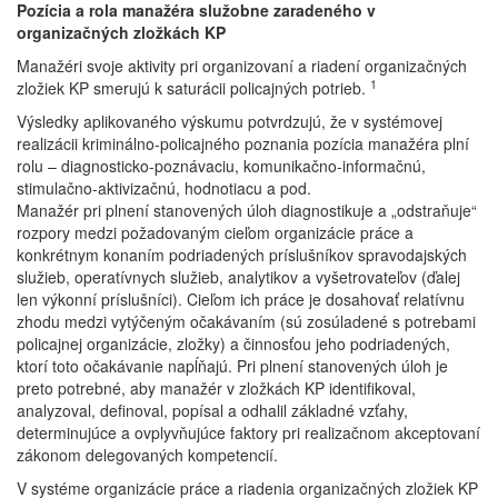
Pozícia a rola manažéra služobne zaradeného v
organizačných zložkách KP
Manažéri svoje aktivity pri organizovaní a riadení organizačných
1
zložiek KP smerujú k saturácii policajných potrieb.
Výsledky aplikovaného výskumu potvrdzujú, že v systémovej
realizácii kriminálno-policajného poznania pozícia manažéra plní
rolu – diagnosticko-poznávaciu, komunikačno-informačnú,
stimulačno-aktivizačnú, hodnotiacu a pod.
Manažér pri plnení stanovených úloh diagnostikuje a „odstraňuje“
rozpory medzi požadovaným cieľom organizácie práce a
konkrétnym konaním podriadených príslušníkov spravodajských
služieb, operatívnych služieb, analytikov a vyšetrovateľov (ďalej
len výkonní príslušníci). Cieľom ich práce je dosahovať relatívnu
zhodu medzi vytýčeným očakávaním (sú zosúladené s potrebami
policajnej organizácie, zložky) a činnosťou jeho podriadených,
ktorí toto očakávanie napĺňajú. Pri plnení stanovených úloh je
preto potrebné, aby manažér v zložkách KP identifikoval,
analyzoval, definoval, popísal a odhalil základné vzťahy,
determinujúce a ovplyvňujúce faktory pri realizačnom akceptovaní
zákonom delegovaných kompetencií.
V systéme organizácie práce a riadenia organizačných zložiek KP