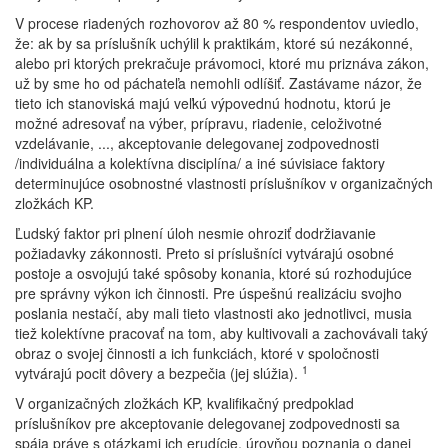
V procese riadených rozhovorov až 80 % respondentov uviedlo,
že: ak by sa príslušník uchýlil k praktikám, ktoré sú nezákonné,
alebo pri ktorých prekračuje právomoci, ktoré mu priznáva zákon,
už by sme ho od páchateľa nemohli odlíšiť. Zastávame názor, že
tieto ich stanoviská majú veľkú výpovednú hodnotu, ktorú je
možné adresovať na výber, prípravu, riadenie, celoživotné
vzdelávanie, ..., akceptovanie delegovanej zodpovednosti
/individuálna a kolektívna disciplína/ a iné súvisiace faktory
determinujúce osobnostné vlastnosti príslušníkov v organizačných
zložkách KP.
Ľudský faktor pri plnení úloh nesmie ohroziť dodržiavanie
požiadavky zákonnosti. Preto si príslušníci vytvárajú osobné
postoje a osvojujú také spôsoby konania, ktoré sú rozhodujúce
pre správny výkon ich činnosti. Pre úspešnú realizáciu svojho
poslania nestačí, aby mali tieto vlastnosti ako jednotlivci, musia
tiež kolektívne pracovať na tom, aby kultivovali a zachovávali taký
obraz o svojej činnosti a ich funkciách, ktoré v spoločnosti
1
vytvárajú pocit dôvery a bezpečia (jej slúžia).
V organizačných zložkách KP, kvalifikačný predpoklad
príslušníkov pre akceptovanie delegovanej zodpovednosti sa
spája práve s otázkami ich erudície, úrovňou poznania o danej