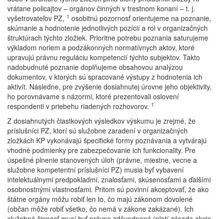
vrátane policajtov – orgánov činných v trestnom konaní – t. j.
1
vyšetrovateľov PZ,
osobitnú pozornosť orientujeme na poznanie,
skúmanie a hodnotenie jednotlivých pozícií a rol v organizačných
štruktúrach týchto zložiek. Prioritne potrebu poznania saturujeme
výkladom noriem a podzákonných normatívnych aktov, ktoré
upravujú právnu reguláciu kompetencií týchto subjektov. Takto
nadobudnuté poznanie doplňujeme obsahovou analýzou
dokumentov, v ktorých sú spracované výstupy z hodnotenia ich
aktivít. Následne, pre zvýšenie dosiahnutej úrovne jeho objektivity,
ho porovnávame s názormi, ktoré prezentovali oslovení
1
respondenti v priebehu riadených rozhovorov.
Z dosiahnutých čiastkových výsledkov výskumu je zrejmé, že
príslušníci PZ, ktorí sú služobne zaradení v organizačných
zložkách KP vykonávajú špecifické formy poznávania a vytvárajú
vhodné podmienky pre zabezpečovanie ich funkcionality. Pre
úspešné plnenie stanovených úloh (právne, miestne, vecne a
služobne kompetentní príslušníci PZ) musia byť vybavení
intelektuálnymi predpokladmi, znalosťami, skúsenosťami a ďalšími
osobnostnými vlastnosťami. Pritom sú povinní akceptovať, že ako
štátne orgány môžu robiť len to, čo majú zákonom dovolené
(občan môže robiť všetko, čo nemá v zákone zakázané). Ich
služobná činnosť musí byť právne zdôvodnená (platí zásada akcie