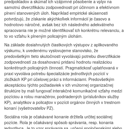
predpokladov a skúmať ich vzájomné pôsobenie a vplyv na
samotnú diverzifikáciu zodpovednosti pri účinnom a efektívnom
plnení stanovených úloh. Napríklad empirické skúsenosti
potvrdzujú, že získanie akýchkoľvek informácií je časovo a
hodnotovo náročné, avšak bez ich následného adekvátneho
spracovania nie je možné identifikovať ich konkrétnu relevanciu, a
to vo vzťahu k plneným policajným úlohám.
Na základe dosiahnutých čiastkových výstupov z aplikovaného
výskumu, k uvedenému vyslovujeme stanovisko, že
predovšetkým tieto skutočnosti vyvolávajú potrebu diverzifikácie
zodpovedností za dosahovanú pridanú hodnotu realizáciou
konkrétnych policajných činností. Pragmatickosť uplatňovaná v
praxi vyvoláva potrebu špecializácie jednotlivých pozícií v
zložkách KP pri účelovej práci s informáciami. Predovšetkým
akceptáciou týchto požiadaviek v ich vnútornej organizačnej
štruktúre by mali fungovať interakčné komunikačné vzťahy medzi
pozíciou a rolou manažérov, podriadených (príslušníkov služby
KP), analytikov a policajtov v pozícii orgánov činných v trestnom
konaní (vyšetrovateľov PZ).
Sociálna rola je očakávané konanie držiteľa určitej sociálnej
pozície. Rola je očakávaný spôsob správania, resp. konania
jednotlivca. Je to vzor správania sa, určený spoločenskými alebo