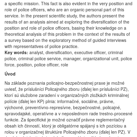
a specific mission. This fact is also evident in the very position and
role of police officers, who are an organic personal part of this
service. In the present scientific study, the authors present the
results of an analysis aimed at exploring the diversification of the
position and role of police officers, basing their knowledge on a
theoretical analysis of this problem in the context of the results of
a survey based on the exploratory method of guided interviews
with representatives of police practice.
Key words:
analyst, diversification, executive officer, criminal
police, criminal police service, manager, organizational unit, police
force, position, police officer, role
Úvod
Na základe poznania policajno-bezpečnostnej praxe je možné
uviesť, že príslušníci Policajného zboru (ďalej len príslušníci PZ),
ktorí sú služobne zaradení v organizačných zložkách kriminálnej
polície (ďalej len KP) plnia: informačné, sociálne, právne,
výchovné, preventívno-represívne, bezpečnostné, policajné,
spravodajské, operatívne a v neposlednom rade trestno-procesné
funkcie. Za špecifické je možné označiť právne reglementačný
obsah ich činností, ktorý je obligatórne spájaný s ich pozíciou a
rolou v organizačnej štruktúre Policajného zboru (ďalej len PZ). V