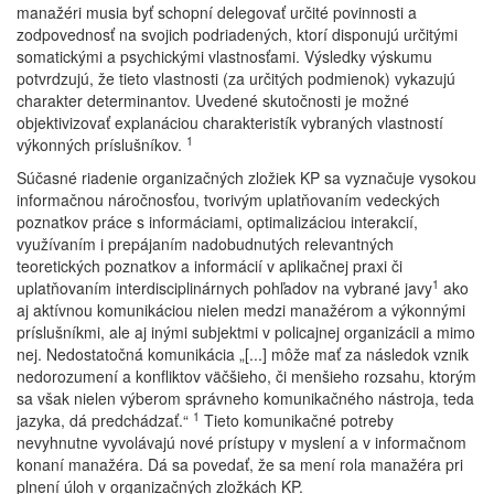
manažéri musia byť schopní delegovať určité povinnosti a
zodpovednosť na svojich podriadených, ktorí disponujú určitými
somatickými a psychickými vlastnosťami. Výsledky výskumu
potvrdzujú, že tieto vlastnosti (za určitých podmienok) vykazujú
charakter determinantov. Uvedené skutočnosti je možné
objektivizovať explanáciou charakteristík vybraných vlastností
1
výkonných príslušníkov.
Súčasné riadenie organizačných zložiek KP sa vyznačuje vysokou
informačnou náročnosťou, tvorivým uplatňovaním vedeckých
poznatkov práce s informáciami, optimalizáciou interakcií,
využívaním i prepájaním nadobudnutých relevantných
teoretických poznatkov a informácií v aplikačnej praxi či
1
uplatňovaním interdisciplinárnych pohľadov na vybrané javy
ako
aj aktívnou komunikáciou nielen medzi manažérom a výkonnými
príslušníkmi, ale aj inými subjektmi v policajnej organizácii a mimo
nej. Nedostatočná komunikácia „[...] môže mať za následok vznik
nedorozumení a konfliktov väčšieho, či menšieho rozsahu, ktorým
sa však nielen výberom správneho komunikačného nástroja, teda
1
jazyka, dá predchádzať.“
Tieto komunikačné potreby
nevyhnutne vyvolávajú nové prístupy v myslení a v informačnom
konaní manažéra. Dá sa povedať, že sa mení rola manažéra pri
plnení úloh v organizačných zložkách KP.