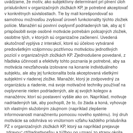
uvádzame, že motív, ako subjektívny determinant pri plnení úloh
príslušníkmi v organizačných zložkách KP, je potrebné akceptovať
v konkrétnych súvislostiach. Tie by mali korešpondovať so
samotnou možnosťou zvyšovať úroveň funkcionality týchto zložiek
polície. Manažéri sú povinní ovplyvniť podriadených tak, aby aj tí
prispôsobili svoje osobné motivácie potrebám policajných zložiek,
osobitne tých, v ktorých sú organizačne začlenení. Uvedená
skutočnosť vyplýva z interakcií, ktoré sú účelovo vytvárané
predovšetkým vzájomnou pozitívnou motiváciou jednotlivých
pozícií v organizačných zložkách KP. Zjednodušene povedané, z
hľadiska účinnosti a efektivity tohto poznania je potrebné, aby sa
motivácia nevzťahovala izolovane na konanie individuálneho
subjektu, ale aby jej funkcionalita bola akceptovaná všetkými
subjektmi v riadenej zložke. Manažér, ktorý je zodpovedný za
organizáciu a riadenie, má svoje motivačné techniky používať na
ovplyvnenie nielen podriadených, ale aj svojich kolegov a
manažérov, ktorí sú postavení vyššie ako on. Napríklad, motivuje
nadriadených tak, aby pochopili, že to, čo žiada a koná, vyhovuje
ich vlastným služobným záujmom (napríklad zlepšenie
informovanosti manažmentu pomocou nového systému). Iný druh
motivácie sa odohráva vo vnútornom vzťahu každého príslušníka
PZ v organizačných zložkách KP, ktorý sa napríklad prejavuje
„zdravou“ ctižiadostivosťou a túžbou po uznaní zo strany okolia.