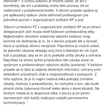
definovať?“ S určitou pokorou je vhodné uviesť, že ani v
teoretickej, ale ani v praktickej rovine tieto procesy nie sú
realizované v požadovanej kvalite. V danom prípade vyplýva aj
pre aplikovaný výskum úloha definovať profesiogram pre
jednotlivé pozície v organizačných zložkách KP a pod.
Výkonní príslušníci PZ v organizačných zložkách KP sa pri plnení
delegovaných úloh musia riadiť kódexom profesionálnej etiky.
Najbežnejším dôvodom existencie takýchto kódexov (resp.
kontroly ich dodržania) je to, že v danom prípade ide o činnosť,
ktorá si vyžaduje dôveru verejnosti. Pejoratívne je možné uviesť,
že jednotliví občania vkladajú svoj život a blahobyt do rúk iných
ľudí a požadujú, aby sa im za to poskytla určitá záruka a ochrana.
Napríklad na strane týchto príslušníkov táto záruka súvisí so
správnym a profesionálnym výkonom služby (poslania). V každom
prípade sa to týka aj utajenia dôverných informácií, ochrany proti
dôsledkom prípadných chýb a nespravodlivosti v postupoch. Z
toho vyplýva, že je to najprv osobná etika policajta (morálne
zásady, hodnoty a presvedčenie), čo rozhodne o tom, ako bude
plnená úloha (vykonaná činnosť alebo akcia v danej situácii). Na
druhom mieste je to skupinová etika, s ktorou je pri plnení
stanovených úloh každý realizujúci subjekt permanentne
1
konfrontovaný.