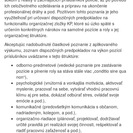
ich celoživotného vzdelávania a prípravu na ukončenie
profesionálnej dráhy a pod. Pozitívom tohto poznania je jeho
využiteľnosť pri určovaní dispozičných predpokladov na
funkcionalitu organizačnej zložky KP, ktoré sú úzko späté s
určením konkrétnych nárokov na samotné pozície a roly v jej
organizačnej štruktúre.
Akceptujúc nadobudnuté čiastkové poznanie z aplikovaného
výskumu, zoznam dispozičných predpokladov na výkon pozícií
príslušníkov uvádzame v tejto štruktúre:
odborno-predmetové (vedecké poznanie pre zastávanie
pozície a plnenie roly sa stáva stále viac „conditio sine qua
non“),
psychologické (vnútorná a vonkajšia motivácia, aktivovať
myslenie, pracovať na sebe, vytvárať vhodnú pracovnú
klímu aj pre seba, dokázať odbúrať stres, ovládať svoje
emócie a pod.),
komunikačné (predovšetkým komunikácia s občanom,
nadriadeným, kolegom, a pod.),
organizačno-riadiace (plánovať, projektovať, dodržiavať
určité pravidlá pri realizácii svojej činnosti, rešpektovať a
riadiť pracovnú zaťaženosť a pod.),