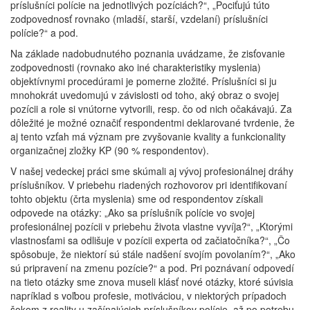
príslušníci polície na jednotlivých pozíciách?“, „Pociťujú túto
zodpovednosť rovnako (mladší, starší, vzdelaní) príslušníci
polície?“ a pod.
Na základe nadobudnutého poznania uvádzame, že zisťovanie
zodpovednosti (rovnako ako iné charakteristiky myslenia)
objektívnymi procedúrami je pomerne zložité. Príslušníci si ju
mnohokrát uvedomujú v závislosti od toho, aký obraz o svojej
pozícii a role si vnútorne vytvorili, resp. čo od nich očakávajú. Za
dôležité je možné označiť respondentmi deklarované tvrdenie, že
aj tento vzťah má význam pre zvyšovanie kvality a funkcionality
organizačnej zložky KP (90 % respondentov).
V našej vedeckej práci sme skúmali aj vývoj profesionálnej dráhy
príslušníkov. V priebehu riadených rozhovorov pri identifikovaní
tohto objektu (črta myslenia) sme od respondentov získali
odpovede na otázky: „Ako sa príslušník polície vo svojej
profesionálnej pozícii v priebehu života vlastne vyvíja?“, „Ktorými
vlastnosťami sa odlišuje v pozícii experta od začiatočníka?“, „Čo
spôsobuje, že niektorí sú stále nadšení svojím povolaním?“, „Ako
sú pripravení na zmenu pozície?“ a pod. Pri poznávaní odpovedí
na tieto otázky sme znova museli klásť nové otázky, ktoré súvisia
napríklad s voľbou profesie, motiváciou, v niektorých prípadoch
šokom z reality u začínajúcich príslušníkov polície, až po potrebu