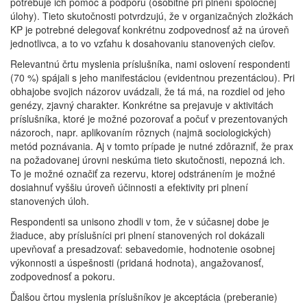
potrebuje ich pomoc a podporu (osobitne pri plnení spoločnej
úlohy). Tieto skutočnosti potvrdzujú, že v organizačných zložkách
KP je potrebné delegovať konkrétnu zodpovednosť až na úroveň
jednotlivca, a to vo vzťahu k dosahovaniu stanovených cieľov.
Relevantnú črtu myslenia príslušníka, nami oslovení respondenti
(70 %) spájali s jeho manifestáciou (evidentnou prezentáciou). Pri
obhajobe svojich názorov uvádzali, že tá má, na rozdiel od jeho
genézy, zjavný charakter. Konkrétne sa prejavuje v aktivitách
príslušníka, ktoré je možné pozorovať a počuť v prezentovaných
názoroch, napr. aplikovaním rôznych (najmä sociologických)
metód poznávania. Aj v tomto prípade je nutné zdôrazniť, že prax
na požadovanej úrovni neskúma tieto skutočnosti, nepozná ich.
To je možné označiť za rezervu, ktorej odstránením je možné
dosiahnuť vyššiu úroveň účinnosti a efektivity pri plnení
stanovených úloh.
Respondenti sa unisono zhodli v tom, že v súčasnej dobe je
žiaduce, aby príslušníci pri plnení stanovených rol dokázali
upevňovať a presadzovať: sebavedomie, hodnotenie osobnej
výkonnosti a úspešnosti (pridaná hodnota), angažovanosť,
zodpovednosť a pokoru.
Ďalšou črtou myslenia príslušníkov je akceptácia (preberanie)