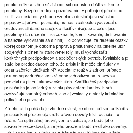
problematike a s ňou súvisiacou schopnosťou riešiť vzniknuté
problémy. Bezprostredným pozorovaním v policajnej praxi sme
zistili, že dosiahnutý stupeň vzdelania deklaruje vo väčšine
prípadov aj úroveň poznania, nemusí však ešte vypovedať o
erudovanosti daného subjektu riešiť vznikajúce a existujúce
problémy (ich určenie – rozpoznanie, identifikovanie, definovanie
a náležité vyrovnanie sa s nimi). To potvrdzuje, že riešenie otázky,
ktorej obsahom je odborná príprava príslušníkov na plnenie úloh
spojených s plnením stanovenej roly, musí vychádzať z
konkrétnych predpokladov a spoločenských potrieb. Kvalifikácia je
stále iba predpokladom toho, že príslušník môže plniť úlohy v
organizačných zložkách KP. Vzdelanie totiž v žiadnom prípade
priamo nepredurčuje konkrétneho jednotlivca na to, aby sa
podieľal na plnení stanovených úloh. Kvalifikačný predpoklad
príslušníka je len jedným zo skupiny determinantov, ktoré
ovplyvňujú samotný priebeh, ako aj výsledky a efekty kriminálno-
policajného poznania.
Z iného uhla pohľadu je vhodné uviesť, že občan pri komunikácii s
príslušníkmi prezentuje určitú úroveň dôvery k ich pozíciám a
rolám. Na optimálnej úrovni, verí a očakáva, že budú jeho
súkromie rešpektovať, a že jeho problém budú riešiť ako dôverný.
Fakticky sa tým spolieha na existenciu a dodržiavanie určitého