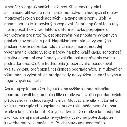
Manažér v organizačných zložkách KP je povinný plniť
stimulačno-aktivačnú rolu – prostredníctvom vhodných stimulov
motivovať svojich podriadených k aktívnemu plneniu úloh. V
danom kontexte je povinný akceptovať, že pri napĺňaní tejto roly
môže pôsobiť celý rad faktorov, ktoré sú úzko prepojené s
konkrétnym prostredím, osobnostnými vlastnosťami výkonných
príslušníkov polície a pod. Napríklad hodnotenie výkonných
príslušníkov je dôležitou rolou v činnosti manažéra. Jej
vykonávanie kladie vysoké nároky na jeho kvalifikáciu, schopnosť
efektívne komunikovať, analyzovať činnosť a správanie svojho
podriadeného. Cieľom hodnotenia je poznávať a posudzovať
kvalitu výkonu profesionálnej činnosti podriadených, stimulovať ich
výkonnosť a vytvárať tak predpoklady na využívanie pozitívnych a
negatívnych sankcií.
Ani tí najlepší manažéri by sa na najvyššie stupne rebríčka
neprepracovali bez umenia citlivo motivovať svojich podriadených
pri dosahovaní sledovaných cieľov. Motivácia je sila vnútorného
vzťahu realizujúcich subjektov k práve uskutočňovanej činnosti.
Motivácia je vôľa konať. Kedysi sa tvrdilo, že motivácia musí prísť
zvonku, ale aj nami získané výsledky výskumu potvrdzujú, že
každého motivuje niečo iné. Pri objektivizácii uvedeného