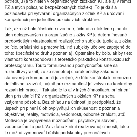
potrebujú (a to nielen v organizačných zložkách KP, ale aj v rámci
PZ a iných policajno-bezpečnostných zložiek). To je ďalšia
požiadavka pri vytváraní organizačných zložiek KP a určovaní
kompetencií pre jednotlivé pozície v ich štruktúre.
Tak, ako už bolo čiastočne uvedené, účinné a efektívne plnenie
úloh delegovaných na organizačné zložky KP je determinované
predovšetkým vlastnosťami realizujúceho subjektu (polícia, zložka
polície, príslušníci a pracovníci, iné subjekty účelovo zapojené do
tohto špecifického druhu poznania). Optimálne by bolo, ak by tieto
vlastnosti korešpondovali s teoreticko-praktickou konštrukciou ich
profesiogramu. Touto formulovanou pochybnosťou sme sa
rozhodli zvýrazniť, že zo samotnej charakteristiky zákonom
stanovených kompetencií je zrejmé, že túto konštrukciu nemožno
definitívne uzavrieť, najmä pre rozmanitosť jej vplyvu na konkrétny
1
rozsah ich práce.
Tak ako je to aj v iných činnostiach, pri plnení
úloh príslušníci PZ v organizačných zložkách KP na seba
vzájomne pôsobia. Bez ohľadu na úplnosť, je predpoklad, že
úspech pri plnení úloh ovplyvňujú ich skúsenosti z poznania
objektívnej reality, motivácia, vedomosti, odborné znalosti, atď.
Motivácia je ovplyvnená možnosťami, psychickým stavom,
vedomosťami a pod. Vo vzťahu k nimi realizovanej činnosti, takto
je možné vymenovať i ďalšie podskupiny personálnych