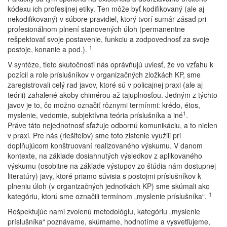
kódexu ich profesijnej etiky. Ten môže byť kodifikovaný (ale aj
nekodifikovaný) v súbore pravidiel, ktorý tvorí sumár zásad pri
profesionálnom plnení stanovených úloh (permanentne
rešpektovať svoje postavenie, funkciu a zodpovednosť za svoje
1
postoje, konanie a pod.).
V syntéze, tieto skutočnosti nás oprávňujú uviesť, že vo vzťahu k
pozícii a role príslušníkov v organizačných zložkách KP, sme
zaregistrovali celý rad javov, ktoré sú v policajnej praxi (ale aj
teórii) zahalené akoby chimérou až tajuplnosťou. Jedným z týchto
javov je to, čo možno označiť rôznymi termínmi: krédo, étos,
1
myslenie, vedomie, subjektívna teória príslušníka a iné
.
Práve táto nejednotnosť sťažuje odbornú komunikáciu, a to nielen
v praxi. Pre nás (riešiteľov) sme toto zistenie využili pri
doplňujúcom konštruovaní realizovaného výskumu. V danom
kontexte, na základe dosiahnutých výsledkov z aplikovaného
výskumu (osobitne na základe výstupov zo štúdia nám dostupnej
literatúry) javy, ktoré priamo súvisia s postojmi príslušníkov k
plneniu úloh (v organizačných jednotkách KP) sme skúmali ako
1
kategóriu, ktorú sme označili termínom „myslenie príslušníka“.
Rešpektujúc nami zvolenú metodológiu, kategóriu „myslenie
príslušníka“ poznávame, skúmame, hodnotíme a vysvetľujeme,