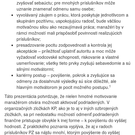
zvyšovať sebaúctu; pre mnohých príslušníkov môže
uznanie znamenať odmenu samu osebe;
vyvolávaný záujem o prácu, ktorá poskytuje jednotlivcom a
skupinám pozitívnu, uspokojujúcu radosť, bude väčšou
motivačnou silou ako nezaujímavá práca; manažéri by v
rámci možností mali prispôsobiť povinnosti realizujúcich
príslušníkov;
presadzovanie pocitu zodpovednosti a kontrola jej
akceptácie – príležitosť uplatniť autoritu a moc môže
vyžadovať vodcovské schopnosti, riskovanie a vlastné
usmerňovanie; všetky tieto prvky zvyšujú sebavedomie a sú
silnými motivátormi;
kariérny postup – povýšenie, pokrok a zvyšujúce sa
odmeny za dosiahnuté výsledky sú síce dôležité, ale
1
hlavným motivátorom je pocit možného postupu.
Táto prezentácia potvrdzuje, že nielen hmotné motivovanie
manažérom otvára možnosti aktivovať podriadených. V
organizačných zložkách KP, ako je to aj v iných ozbrojených
zložkách, sa pri nedostatku možností odmeniť podriadených
finančne pristupuje obvykle k inej forme – k povýšeniu do vyššej
hodnosti. Z praktického poznania vyplýva, že aj v radoch
príslušníkov PZ sa nájdu mnohí, ktorým povýšenie do vyššej