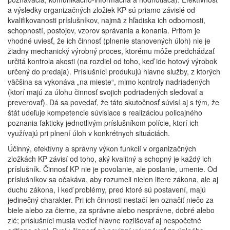
a výsledky organizačných zložiek KP sú priamo závislé od
kvalifikovanosti príslušníkov, najmä z hľadiska ich odbornosti,
schopností, postojov, vzorov správania a konania. Pritom je
vhodné uviesť, že ich činnosť (plnenie stanovených úloh) nie je
žiadny mechanický výrobný proces, ktorému môže predchádzať
určitá kontrola akosti (na rozdiel od toho, keď ide hotový výrobok
určený do predaja). Príslušníci produkujú hlavne služby, z ktorých
väčšina sa vykonáva „na mieste“, mimo kontroly nadriadených
(ktorí majú za úlohu činnosť svojich podriadených sledovať a
preverovať). Dá sa povedať, že táto skutočnosť súvisí aj s tým, že
štát udeľuje kompetencie súvisiace s realizáciou policajného
poznania fakticky jednotlivým príslušníkom polície, ktorí ich
využívajú pri plnení úloh v konkrétnych situáciách.
Účinný, efektívny a správny výkon funkcií v organizačných
zložkách KP závisí od toho, aký kvalitný a schopný je každý ich
príslušník. Činnosť KP nie je povolanie, ale poslanie, umenie. Od
príslušníkov sa očakáva, aby rozumeli nielen litere zákona, ale aj
duchu zákona, i keď problémy, pred ktoré sú postavení, majú
jedinečný charakter. Pri ich činnosti nestačí len označiť niečo za
biele alebo za čierne, za správne alebo nesprávne, dobré alebo
zlé; príslušníci musia vedieť hlavne rozlišovať aj nespočetné