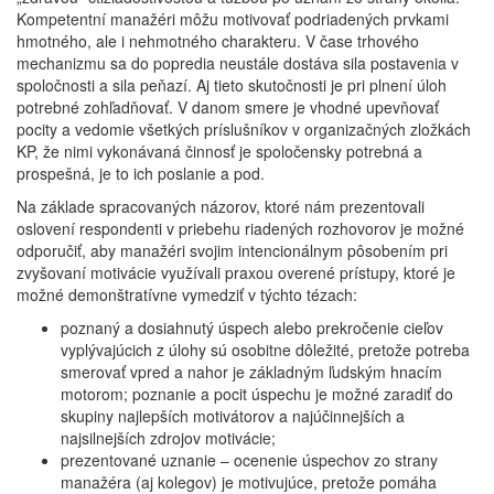
Kompetentní manažéri môžu motivovať podriadených prvkami
hmotného, ale i nehmotného charakteru. V čase trhového
mechanizmu sa do popredia neustále dostáva sila postavenia v
spoločnosti a sila peňazí. Aj tieto skutočnosti je pri plnení úloh
potrebné zohľadňovať. V danom smere je vhodné upevňovať
pocity a vedomie všetkých príslušníkov v organizačných zložkách
KP, že nimi vykonávaná činnosť je spoločensky potrebná a
prospešná, je to ich poslanie a pod.
Na základe spracovaných názorov, ktoré nám prezentovali
oslovení respondenti v priebehu riadených rozhovorov je možné
odporučiť, aby manažéri svojim intencionálnym pôsobením pri
zvyšovaní motivácie využívali praxou overené prístupy, ktoré je
možné demonštratívne vymedziť v týchto tézach:
poznaný a dosiahnutý úspech alebo prekročenie cieľov
vyplývajúcich z úlohy sú osobitne dôležité, pretože potreba
smerovať vpred a nahor je základným ľudským hnacím
motorom; poznanie a pocit úspechu je možné zaradiť do
skupiny najlepších motivátorov a najúčinnejších a
najsilnejších zdrojov motivácie;
prezentované uznanie – ocenenie úspechov zo strany
manažéra (aj kolegov) je motivujúce, pretože pomáha