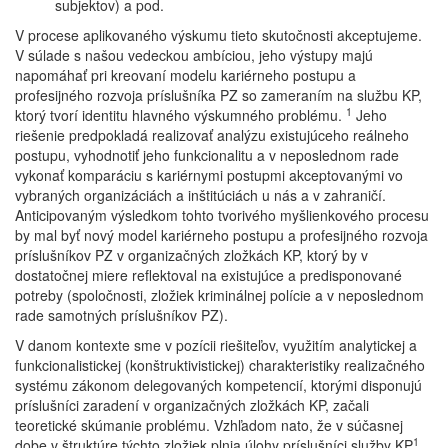
subjektov) a pod.
V procese aplikovaného výskumu tieto skutočnosti akceptujeme.
V súlade s našou vedeckou ambíciou, jeho výstupy majú
napomáhať pri kreovaní modelu kariérneho postupu a
profesijného rozvoja príslušníka PZ so zameraním na službu KP,
1
ktorý tvorí identitu hlavného výskumného problému.
Jeho
riešenie predpokladá realizovať analýzu existujúceho reálneho
postupu, vyhodnotiť jeho funkcionalitu a v neposlednom rade
vykonať komparáciu s kariérnymi postupmi akceptovanými vo
vybraných organizáciách a inštitúciách u nás a v zahraničí.
Anticipovaným výsledkom tohto tvorivého myšlienkového procesu
by mal byť nový model kariérneho postupu a profesijného rozvoja
príslušníkov PZ v organizačných zložkách KP, ktorý by v
dostatočnej miere reflektoval na existujúce a predisponované
potreby (spoločnosti, zložiek kriminálnej polície a v neposlednom
rade samotných príslušníkov PZ).
V danom kontexte sme v pozícii riešiteľov, využitím analytickej a
funkcionalistickej (konštruktivistickej) charakteristiky realizačného
systému zákonom delegovaných kompetencií, ktorými disponujú
príslušníci zaradení v organizačných zložkách KP, začali
teoretické skúmanie problému. Vzhľadom nato, že v súčasnej
1
dobe v štruktúre týchto zložiek plnia úlohy príslušníci služby KP