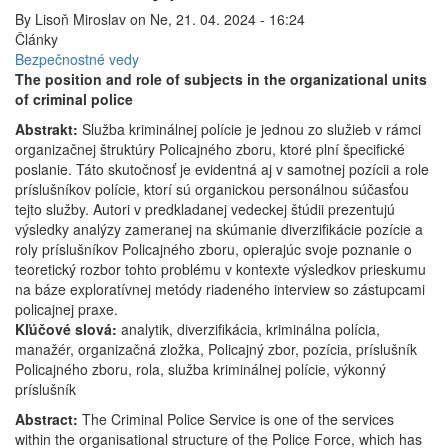
By
Lisoň Miroslav
on
Ne, 21. 04. 2024 - 16:24
Články
Bezpečnostné vedy
The position and role of subjects in the organizational units
of criminal police
Abstrakt:
Služba kriminálnej polície je jednou zo služieb v rámci
organizačnej štruktúry Policajného zboru, ktoré plní špecifické
poslanie. Táto skutočnosť je evidentná aj v samotnej pozícii a role
príslušníkov polície, ktorí sú organickou personálnou súčasťou
tejto služby. Autori v predkladanej vedeckej štúdii prezentujú
výsledky analýzy zameranej na skúmanie diverzifikácie pozície a
roly príslušníkov Policajného zboru, opierajúc svoje poznanie o
teoretický rozbor tohto problému v kontexte výsledkov prieskumu
na báze exploratívnej metódy riadeného interview so zástupcami
policajnej praxe.
Kľúčové slová:
analytik, diverzifikácia, kriminálna polícia,
manažér, organizačná zložka, Policajný zbor, pozícia, príslušník
Policajného zboru, rola, služba kriminálnej polície, výkonný
príslušník
Abstract:
The Criminal Police Service is one of the services
within the organisational structure of the Police Force, which has