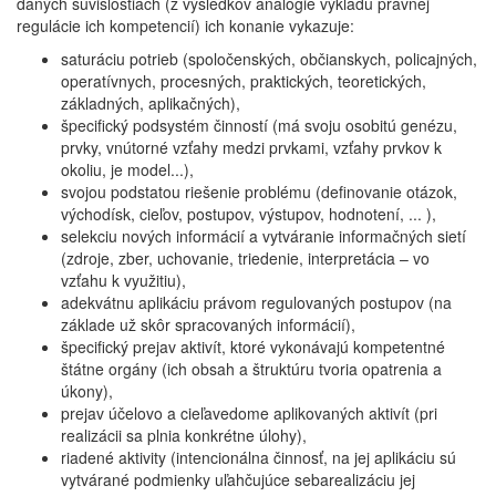
daných súvislostiach (z výsledkov analógie výkladu právnej
regulácie ich kompetencií) ich konanie vykazuje:
saturáciu potrieb (spoločenských, občianskych, policajných,
operatívnych, procesných, praktických, teoretických,
základných, aplikačných),
špecifický podsystém činností (má svoju osobitú genézu,
prvky, vnútorné vzťahy medzi prvkami, vzťahy prvkov k
okoliu, je model...),
svojou podstatou riešenie problému (definovanie otázok,
východísk, cieľov, postupov, výstupov, hodnotení, ... ),
selekciu nových informácií a vytváranie informačných sietí
(zdroje, zber, uchovanie, triedenie, interpretácia – vo
vzťahu k využitiu),
adekvátnu aplikáciu právom regulovaných postupov (na
základe už skôr spracovaných informácií),
špecifický prejav aktivít, ktoré vykonávajú kompetentné
štátne orgány (ich obsah a štruktúru tvoria opatrenia a
úkony),
prejav účelovo a cieľavedome aplikovaných aktivít (pri
realizácii sa plnia konkrétne úlohy),
riadené aktivity (intencionálna činnosť, na jej aplikáciu sú
vytvárané podmienky uľahčujúce sebarealizáciu jej