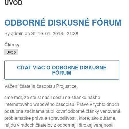
ÚVOD
ODBORNÉ DISKUSNÉ FÓRUM
By
admin
on
Št, 10. 01. 2013 - 21:38
Články
ÚVOD
ČÍTAŤ VIAC
O ODBORNÉ DISKUSNÉ
FÓRUM
Vážení čitatelia časopisu Projustice,
sme radi, že ste si našli cestu na stránku nášho
internetového webového časopisu. Práve v týchto dňoch
postupne začíname publikovať odborné články venované
problematike práva a spravodlivosti, ktoré, ako dúfame,
nájdu v radoch čitateľov z odbornej i širokej verejnosti