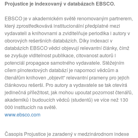
Projustice je indexovaný v databázach EBSCO.
EBSCO je v akademickém světě renomovaným partnerem,
který zprostředkovává institucionální předplatné mezi
vydavateli a knihovnami a zviditelňuje periodika i autory v
oborových rešeršních databázích. Díky indexaci v
databázích EBSCO vědci objevují relevantní články, čímž
se zvyšuje viditelnost publikace, citovanost autorů i
potenciál propagace samotného vydavatele. Stěžejním
cílem plnotextových databází je napomoci vědcům a
čtenářům knihoven „objevit” relevantní prameny pro jejich
článkovou rešerši. Pro autory a vydavatele se tak otevírá
jedinečná příležitost, jak mohou upoutat pozornost čtenářů,
akademiků i budoucích vědců (studentů) ve více než 130
000 institucích na světě.
www.ebsco.com
Časopis Projustice je zaradený v medzinárodnom indexe