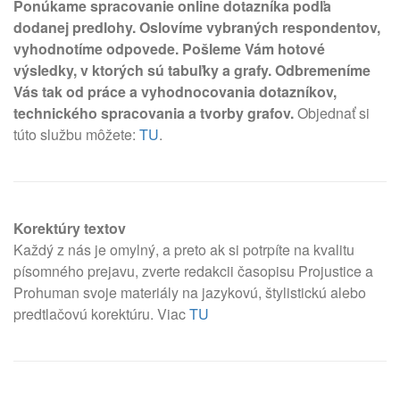
Ponúkame spracovanie online dotazníka podľa
dodanej predlohy. Oslovíme vybraných respondentov,
vyhodnotíme odpovede. Pošleme Vám hotové
výsledky, v ktorých sú tabuľky a grafy. Odbremeníme
Vás tak od práce a vyhodnocovania dotazníkov,
technického spracovania a tvorby grafov.
Objednať si
túto službu môžete:
TU
.
Korektúry textov
Každý z nás je omylný, a preto ak si potrpíte na kvalitu
písomného prejavu, zverte redakcii časopisu Projustice a
Prohuman svoje materiály na jazykovú, štylistickú alebo
predtlačovú korektúru. Viac
TU