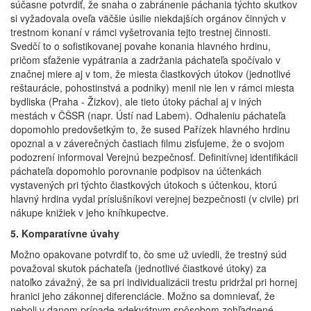
súčasne potvrdiť, že snaha o zabránenie páchania týchto skutkov
si vyžadovala oveľa väčšie úsilie niekdajších orgánov činných v
trestnom konaní v rámci vyšetrovania tejto trestnej činnosti.
Svedčí to o sofistikovanej povahe konania hlavného hrdinu,
pričom sťaženie vypátrania a zadržania páchateľa spočívalo v
značnej miere aj v tom, že miesta čiastkových útokov (jednotlivé
reštaurácie, pohostinstvá a podniky) menil nie len v rámci miesta
bydliska (Praha - Žizkov), ale tieto útoky páchal aj v iných
mestách v ČŠSR (napr. Ústí nad Labem). Odhaleniu páchateľa
dopomohlo predovšetkým to, že sused Pařízek hlavného hrdinu
opoznal a v záverečných častiach filmu zisťujeme, že o svojom
podozrení informoval Verejnú bezpečnosť. Definitívnej identifikácii
páchateľa dopomohlo porovnanie podpisov na účtenkách
vystavených pri týchto čiastkových útokoch s účtenkou, ktorú
hlavný hrdina vydal príslušníkovi verejnej bezpečnosti (v civile) pri
nákupe knižiek v jeho kníhkupectve.
5. Komparatívne úvahy
Možno opakovane potvrdiť to, čo sme už uviedli, že trestný súd
považoval skutok páchateľa (jednotlivé čiastkové útoky) za
natoľko závažný, že sa pri individualizácii trestu pridržal pri hornej
hranici jeho zákonnej diferenciácie. Možno sa domnievať, že
neboli v danom prípade adekvátnym spôsobom zohľadnené