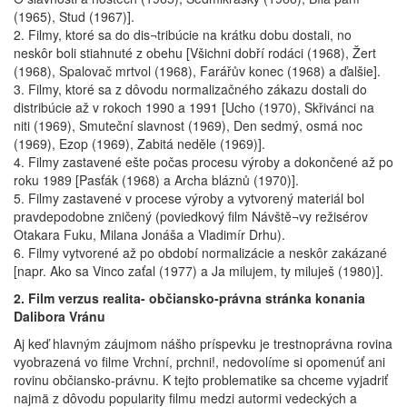
(1965), Stud (1967)].
2. Filmy, ktoré sa do dis¬tribúcie na krátku dobu dostali, no
neskôr boli stiahnuté z obehu [Všichni dobří rodáci (1968), Žert
(1968), Spalovač mrtvol (1968), Farářův konec (1968) a ďalšie].
3. Filmy, ktoré sa z dôvodu normalizačného zákazu dostali do
distribúcie až v rokoch 1990 a 1991 [Ucho (1970), Skřivánci na
niti (1969), Smuteční slavnost (1969), Den sedmý, osmá noc
(1969), Ezop (1969), Zabitá neděle (1969)].
4. Filmy zastavené ešte počas procesu výroby a dokončené až po
roku 1989 [Pasťák (1968) a Archa bláznů (1970)].
5. Filmy zastavené v procese výroby a vytvorený materiál bol
pravdepodobne zničený (poviedkový film Návště¬vy režisérov
Otakara Fuku, Milana Jonáša a Vladimír Drhu).
6. Filmy vytvorené až po období normalizácie a neskôr zakázané
[napr. Ako sa Vinco zaťal (1977) a Ja milujem, ty miluješ (1980)].
2. Film verzus realita- občiansko-právna stránka konania
Dalibora Vránu
Aj keď hlavným záujmom nášho príspevku je trestnoprávna rovina
vyobrazená vo filme Vrchní, prchni!, nedovolíme si opomenúť ani
rovinu občiansko-právnu. K tejto problematike sa chceme vyjadriť
najmä z dôvodu popularity filmu medzi autormi vedeckých a