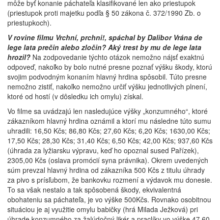
môže byť konanie páchateľa klasifikované len ako priestupok
(priestupok proti majetku podľa § 50 zákona č. 372/1990 Zb. o
priestupkoch).
V rovine filmu Vrchní, prchni!, spáchal by Dalibor Vrána de
lege lata prečin alebo zločin? Aký trest by mu de lege lata
hrozil?
Na zodpovedanie týchto otázok nemožno nájsť exaktnú
odpoveď, nakoľko by bolo nutné presne poznať výšku škody, ktorú
svojim podvodným konaním hlavný hrdina spôsobil. Túto presne
nemožno zistiť, nakoľko nemožno určiť výšku jednotlivých plnení,
ktoré od hostí (v dôsledku ich omylu) získal.
Vo filme sa uvádzajú len nasledujúce výšky „konzumného“, ktoré
zákazníkom hlavný hrdina oznámil a ktorí mu následne túto sumu
uhradili: 16,50 Kčs; 86,80 Kčs; 27,60 Kčs; 6,20 Kčs; 1630,00 Kčs;
17,50 Kčs; 28,30 Kčs; 31,40 Kčs; 6,50 Kčs; 42,00 Kčs; 937,60 Kčs
(úhrada za lyžiarsku výpravu, keď ho opoznal sused Pařízek),
2305,00 Kčs (oslava promócií syna právnika). Okrem uvedených
súm prevzal hlavný hrdina od zákazníka 500 Kčs z titulu úhrady
za pivo s prísľubom, že bankovku rozmení a výdavok mu donesie.
To sa však nestalo a tak spôsobená škody, ekvivalentná
obohateniu sa páchateľa, je vo výške 500Kčs. Rovnako osobitnou
situáciou je aj využitie omylu babičky (hrá Milada Ježková) pri
úhrade konzumného za žalúdočný likér a praclíky vo výške 47,60