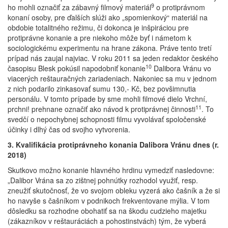
9
ho mohli označiť za zábavný filmový materiál
o protiprávnom
konaní osoby, pre ďalších slúži ako „spomienkový“ materiál na
obdobie totalitného režimu, či dokonca je inšpiráciou pre
protiprávne konanie a pre niekoho môže byť i námetom k
sociologickému experimentu na hrane zákona. Práve tento tretí
prípad nás zaujal najviac. V roku 2011 sa jeden redaktor českého
10
časopisu Blesk pokúsil napodobniť konanie
Dalibora Vránu vo
viacerých reštauračných zariadeniach. Nakoniec sa mu v jednom
z nich podarilo zinkasovať sumu 130,- Kč, bez povšimnutia
personálu. V tomto prípade by sme mohli filmové dielo Vrchní,
11
prchni! prehnane označiť ako návod k protiprávnej činnosti
. To
svedčí o nepochybnej schopnosti filmu vyvolávať spoločenské
účinky i dlhý čas od svojho vytvorenia.
3. Kvalifikácia protiprávneho konania Dalibora Vránu dnes (r.
2018)
Skutkovo možno konanie hlavného hrdinu vymedziť nasledovne:
„Dalibor Vrána sa zo zištnej pohnútky rozhodol využiť, resp.
zneužiť skutočnosť, že vo svojom obleku vyzerá ako čašník a že si
ho navyše s čašníkom v podnikoch frekventovane mýlia. V tom
dôsledku sa rozhodne obohatiť sa na škodu cudzieho majetku
(zákazníkov v reštauráciách a pohostinstvách) tým, že vyberá