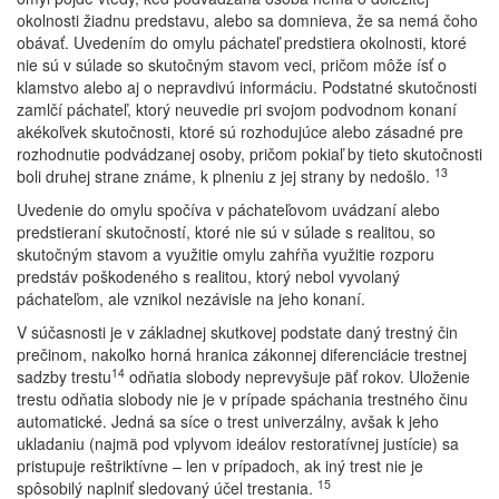
okolnosti žiadnu predstavu, alebo sa domnieva, že sa nemá čoho
obávať. Uvedením do omylu páchateľ predstiera okolnosti, ktoré
nie sú v súlade so skutočným stavom veci, pričom môže ísť o
klamstvo alebo aj o nepravdivú informáciu. Podstatné skutočnosti
zamlčí páchateľ, ktorý neuvedie pri svojom podvodnom konaní
akékoľvek skutočnosti, ktoré sú rozhodujúce alebo zásadné pre
rozhodnutie podvádzanej osoby, pričom pokiaľ by tieto skutočnosti
13
boli druhej strane známe, k plneniu z jej strany by nedošlo.
Uvedenie do omylu spočíva v páchateľovom uvádzaní alebo
predstieraní skutočností, ktoré nie sú v súlade s realitou, so
skutočným stavom a využitie omylu zahŕňa využitie rozporu
predstáv poškodeného s realitou, ktorý nebol vyvolaný
páchateľom, ale vznikol nezávisle na jeho konaní.
V súčasnosti je v základnej skutkovej podstate daný trestný čin
prečinom, nakoľko horná hranica zákonnej diferenciácie trestnej
14
sadzby trestu
odňatia slobody neprevyšuje päť rokov. Uloženie
trestu odňatia slobody nie je v prípade spáchania trestného činu
automatické. Jedná sa síce o trest univerzálny, avšak k jeho
ukladaniu (najmä pod vplyvom ideálov restoratívnej justície) sa
pristupuje reštriktívne – len v prípadoch, ak iný trest nie je
15
spôsobilý naplniť sledovaný účel trestania.