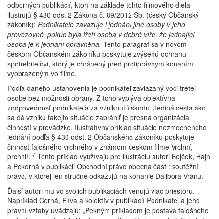
odborných publikácií, ktorí na základe tohto filmového diela
ilustrujú § 430 ods. 2 Zákona č. 89/2012 Sb. (český Občanský
zákoník):
Podnikatele zavazuje i jednání jiné osoby v jeho
provozovně, pokud byla třetí osoba v dobré víře, že jednající
osoba je k jednání oprávněna.
Tento paragraf sa v novom
českom Občanském zákoníku poskytuje zvýšenú ochranu
spotrebiteľovi, ktorý je chránený pred protiprávnym konaním
vyobrazeným vo filme.
Podľa daného ustanovenia je podnikateľ zaviazaný voči tretej
osobe bez možnosti obrany. Z toho vyplýva objektívna
zodpovednosť podnikateľa za vzniknutú škodu. Jediná cesta ako
sa dá vzniku takejto situácie zabrániť je presná organizácia
činností v prevádzke. Ilustratívny príklad situácie nezmocneného
jednání podľa § 430 odst. 2 Občanského zákoníku poskytuje
činnosť falošného vrchného v známom českom filme Vrchní,
7
prchni!.
Tento príklad využívajú pre ilustráciu autori Bejček, Hajn
a Pokorná v publikácii Obchodní právo obecná část : soutěžní
právo, v ktorej len stručne odkazujú na konanie Dalibora Vránu.
Ďalší autori mu vo svojich publikáciách venujú viac priestoru.
Napríklad Černá, Plíva a kolektív v publikácií Podnikatel a jeho
právní vztahy uvádzajú: „Pekným príkladom je postava falošného