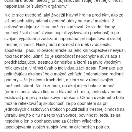
oznámil úradom, alebo j) pri objasňovaní svojej trestnej činnosti
napomáhal príslušným orgánom.“
Nie je síce uvedené, aký život žil hlavný hrdina pred tým, ako zo
zištnej pohnútky páchal uvedené útoky na cudzí majetok. Z
celkového dojmu z filmu možno usudzovať, že viedol riadny
rodinný život (i keď si včas neplnil vyživovaciu povinnosť) a po
svojom vypátraní a zadržaní napomáhal pri objasňovaní svojej
trestnej činnosti. Naskytnutú možnosť na útek (v dôsledku
spustenia - pádu rolovacej mreže na jeho kníhkupectve) nevyužil,
hoci tak mohol učiniť, čo je skutočnosť nepochybne súvisiaca s
predchádzajúcou trestnou činnosťou a ktorú sa javilo vhodným
reflektovať aj v rámci úvah o individualizácii trestu. Rovnako ako
poľahčujúcu okolnosť bolo možné zohľadniť páchateľove rodinné
pomery – že je otcom troch detí, o ktoré sa v rámci svojich
možností staral. Nie je známe, do akej miery bola skúmaná
(ne)existencia stavu tiesne u hlavného hrdinu, tento stav mohol
existovať pre prvým čiastkovým útokom. Okrem uvedeného bolo
možné reflektovať aj skutočnosť, že po obohatení sa pri
jednotlivých čiastkových útokoch použil zisk z trestnej činnosti na
úhradu svojho dlhu na tejto vyživovacej povinnosti, teda, že sa
nejednalo len o obohacovanie za účelom výlučného
uspokojovania svojich subjektívne najciteľnejších potrieb.