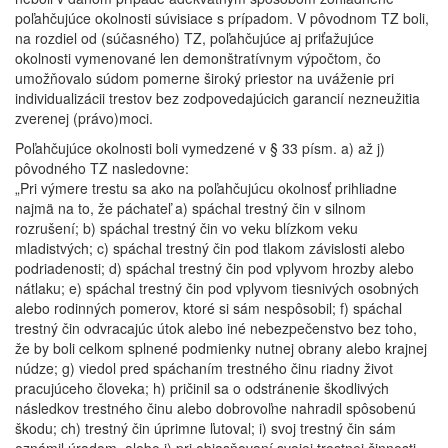
poľahčujúce okolnosti súvisiace s prípadom. V pôvodnom TZ boli,
na rozdiel od (súčasného) TZ, poľahčujúce aj priťažujúce
okolnosti vymenované len demonštratívnym výpočtom, čo
umožňovalo súdom pomerne široký priestor na uváženie pri
individualizácii trestov bez zodpovedajúcich garancií nezneužitia
zverenej (právo)moci.
Poľahčujúce okolnosti boli vymedzené v § 33 písm. a) až j)
pôvodného TZ nasledovne:
„Pri výmere trestu sa ako na poľahčujúcu okolnosť prihliadne
najmä na to, že páchateľ a) spáchal trestný čin v silnom
rozrušení; b) spáchal trestný čin vo veku blízkom veku
mladistvých; c) spáchal trestný čin pod tlakom závislosti alebo
podriadenosti; d) spáchal trestný čin pod vplyvom hrozby alebo
nátlaku; e) spáchal trestný čin pod vplyvom tiesnivých osobných
alebo rodinných pomerov, ktoré si sám nespôsobil; f) spáchal
trestný čin odvracajúc útok alebo iné nebezpečenstvo bez toho,
že by boli celkom splnené podmienky nutnej obrany alebo krajnej
núdze; g) viedol pred spáchaním trestného činu riadny život
pracujúceho človeka; h) pričinil sa o odstránenie škodlivých
následkov trestného činu alebo dobrovoľne nahradil spôsobenú
škodu; ch) trestný čin úprimne ľutoval; i) svoj trestný čin sám