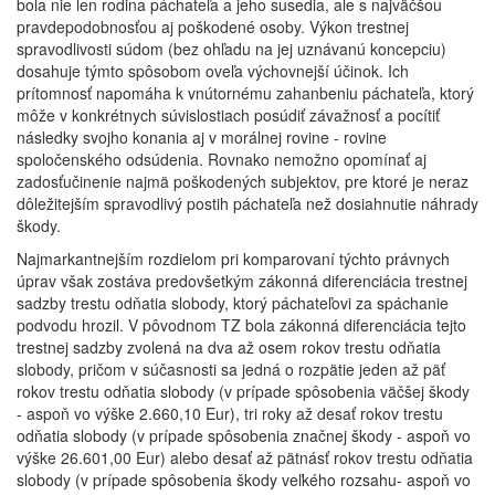
bola nie len rodina páchateľa a jeho susedia, ale s najväčšou
pravdepodobnosťou aj poškodené osoby. Výkon trestnej
spravodlivosti súdom (bez ohľadu na jej uznávanú koncepciu)
dosahuje týmto spôsobom oveľa výchovnejší účinok. Ich
prítomnosť napomáha k vnútornému zahanbeniu páchateľa, ktorý
môže v konkrétnych súvislostiach posúdiť závažnosť a pocítiť
následky svojho konania aj v morálnej rovine - rovine
spoločenského odsúdenia. Rovnako nemožno opomínať aj
zadosťučinenie najmä poškodených subjektov, pre ktoré je neraz
dôležitejším spravodlivý postih páchateľa než dosiahnutie náhrady
škody.
Najmarkantnejším rozdielom pri komparovaní týchto právnych
úprav však zostáva predovšetkým zákonná diferenciácia trestnej
sadzby trestu odňatia slobody, ktorý páchateľovi za spáchanie
podvodu hrozil. V pôvodnom TZ bola zákonná diferenciácia tejto
trestnej sadzby zvolená na dva až osem rokov trestu odňatia
slobody, pričom v súčasnosti sa jedná o rozpätie jeden až päť
rokov trestu odňatia slobody (v prípade spôsobenia väčšej škody
- aspoň vo výške 2.660,10 Eur), tri roky až desať rokov trestu
odňatia slobody (v prípade spôsobenia značnej škody - aspoň vo
výške 26.601,00 Eur) alebo desať až pätnásť rokov trestu odňatia
slobody (v prípade spôsobenia škody veľkého rozsahu- aspoň vo