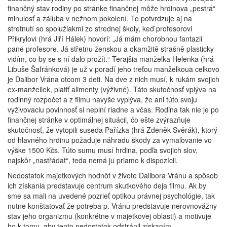
finančný stav rodiny po stránke finančnej môže hrdinova „pestrá“
minulosť a záľuba v nežnom pokolení. To potvrdzuje aj na
stretnutí so spolužiakmi zo strednej školy, keď profesorovi
Přikrylovi (hrá Jiří Hálek) hovorí: „Já mám chorobnou fantazii
pane profesore. Já střetnu ženskou a okamžitě strašně plasticky
vidím, co by se s ní dalo prožít.“ Terajšia manželka Helenka (hrá
Libuše Šafránková) je už v poradí jeho treťou manželkoua celkovo
je Dalibor Vrána otcom 3 deti. Na dve z nich musí, k rukám svojich
ex-manželiek, platiť alimenty (výživné). Táto skutočnosť vplýva na
rodinný rozpočet a z filmu navyše vyplýva, že ani túto svoju
vyživovaciu povinnosť si neplní riadne a včas. Rodina tak nie je po
finančnej stránke v optimálnej situácii, čo ešte zvýrazňuje
skutočnosť, že vytopili suseda Pařízka (hrá Zdeněk Svěrák), ktorý
od hlavného hrdinu požaduje náhradu škody za vymaľovanie vo
výške 1500 Kčs. Túto sumu musí hrdina, podľa svojich slov,
najskôr „nastřádat“, teda nemá ju priamo k dispozícii.
Nedostatok majetkových hodnôt v živote Dalibora Vránu a spôsob
ich získania predstavuje centrum skutkového deja filmu. Ak by
sme sa mali na uvedené pozrieť optikou právnej psychológie, tak
nutne konštatovať že potreba p. Vránu predstavuje nerovnovážny
stav jeho organizmu (konkrétne v majetkovej oblasti) a motivuje
ho k tomu, aby tento nedostatok odstránil získaním