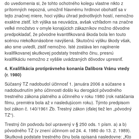
do uvedomenia si, že tohto ochotného kolegu vlastne nikto z
prítomných nepozná, umožnil hlavnému hrdinovi obohatiť sa v
tejto značnej miere, hoci výšku úhrad jednotlivých hostí, nemožno
exaktne zistiť. Ich výška sa neuvádza, avšak vzhľadom na značne
veľké množstvo v omyle konajúcich zákazníkov možno dôvodne
predpokladať, že pôvodne kvantifikovaná škoda bola len touto
scénou niekoľkonásobne navýšená. Skutočnú výšku škody však,
ako sme uviedli, zistiť nemožno. Isté zostáva len naplnenie
kvalifikovanej skutkovej podstaty trestného činu, presnú
kvalifikáciu nemožno z vyššie uvádzaných dôvodov upresniť.
4. Kvalifikácia protiprávneho konania Dalibora Vránu vtedy
(r. 1980)
Súčasný TZ nadobudol účinnosť 1. januára 2006 a súčasne s
nadobudnutím jeho účinnosti došlo ku derogácii pôvodného
trestného zákona platného a účinného v roku 1980 (rok natáčania
filmu, premiéra bola až v nasledujúcom roku). Týmto predpisom
bol zákon č. 140/1961 Zb. Trestný zákon (ďalej tiež len „pôvodný
TZ“).
Trestný čin podvodu bol upravený v § 250 ods. 1 písm. a) a b)
pôvodného TZ (v znení účinnom od 24. 4. 1980 do 13. 2. 1989).
Skutková podstate trestného činu bola opísaná nasledovne: „Kto