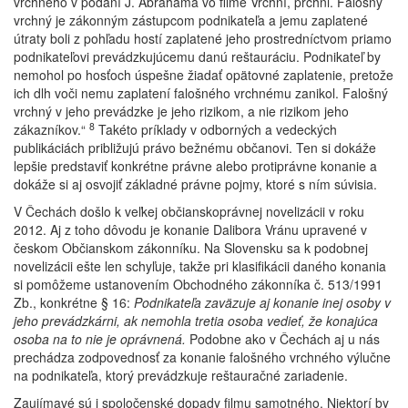
vrchného v podaní J. Abrahama vo filme Vrchní, prchni. Falošný
vrchný je zákonným zástupcom podnikateľa a jemu zaplatené
útraty boli z pohľadu hostí zaplatené jeho prostredníctvom priamo
podnikateľovi prevádzkujúcemu danú reštauráciu. Podnikateľ by
nemohol po hosťoch úspešne žiadať opätovné zaplatenie, pretože
ich dlh voči nemu zaplatení falošného vrchnému zanikol. Falošný
vrchný v jeho prevádzke je jeho rizikom, a nie rizikom jeho
8
zákazníkov.“
Takéto príklady v odborných a vedeckých
publikáciách približujú právo bežnému občanovi. Ten si dokáže
lepšie predstaviť konkrétne právne alebo protiprávne konanie a
dokáže si aj osvojiť základné právne pojmy, ktoré s ním súvisia.
V Čechách došlo k veľkej občianskoprávnej novelizácii v roku
2012. Aj z toho dôvodu je konanie Dalibora Vránu upravené v
českom Občianskom zákonníku. Na Slovensku sa k podobnej
novelizácii ešte len schyľuje, takže pri klasifikácii daného konania
si pomôžeme ustanovením Obchodného zákonníka č. 513/1991
Zb., konkrétne § 16:
Podnikateľa zaväzuje aj konanie inej osoby v
jeho prevádzkárni, ak nemohla tretia osoba vedieť, že konajúca
osoba na to nie je oprávnená.
Podobne ako v Čechách aj u nás
prechádza zodpovednosť za konanie falošného vrchného výlučne
na podnikateľa, ktorý prevádzkuje reštauračné zariadenie.
Zaujímavé sú i spoločenské dopady filmu samotného. Niektorí by