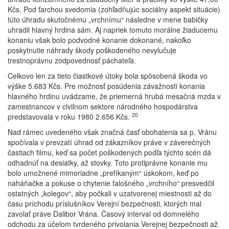
Kčs. Pod ťarchou svedomia (zohľadňujúc sociálny aspekt situácie)
túto úhradu skutočnému „vrchnímu“ následne v mene babičky
uhradil hlavný hrdina sám. Aj napriek tomuto morálne žiaducemu
konaniu však bolo podvodné konanie dokonané, nakoľko
poskytnutie náhrady škody poškodeného nevylučuje
trestnoprávnu zodpovednosť páchateľa.
Celkovo len za tieto čiastkové útoky bola spôsobená škoda vo
výške 5.683 Kčs. Pre možnosť posúdenia závažnosti konania
hlavného hrdinu uvádzame, že priemerná hrubá mesačná mzda v
zamestnancov v civilnom sektore národného hospodárstva
20
predstavovala v roku 1980 2.656 Kčs.
Nad rámec uvedeného však značná časť obohatenia sa p. Vránu
spočívala v prevzatí úhrad od zákazníkov práve v záverečných
častiach filmu, keď sa počet poškodených podľa týchto scén dá
odhadnúť na desiatky, až stovky. Toto protiprávne konanie mu
bolo umožnené mimoriadne „prefíkaným“ úskokom, keď po
naháňačke a pokuse o chytenie falošného „vrchního“ presvedčil
ostatných „kolegov“, aby počkali v uzatvorenej miestnosti až do
času príchodu príslušníkov Verejní bezpečnosti, ktorých mal
zavolať práve Dalibor Vrána. Časový interval od domnelého
odchodu za účelom tvrdeného privolania Verejnej bezpečnosti až