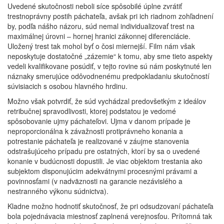
Uvedené skutočnosti neboli síce spôsobilé úplne zvrátiť
trestnoprávny postih páchateľa, avšak pri ich riadnom zohľadnení
by, podľa nášho názoru, súd nemal individualizovať trest na
maximálnej úrovni – hornej hranici zákonnej diferenciácie.
Uložený trest tak mohol byť o čosi miernejší. Film nám však
neposkytuje dostatočné „zázemie“ k tomu, aby sme tieto aspekty
vedeli kvalifikovane posúdiť, v tejto rovine sú nám poskytnuté len
náznaky smerujúce odôvodnenému predpokladaniu skutočností
súvisiacich s osobou hlavného hrdinu.
Možno však potvrdiť, že súd vychádzal predovšetkým z ideálov
retribučnej spravodlivosti, ktorej podstatou je vedomé
spôsobovanie ujmy páchateľovi. Ujma v danom prípade je
neproporcionálna k závažnosti protiprávneho konania a
potrestanie páchateľa je realizované v záujme stanovenia
odstrašujúceho prípadu pre ostatných, ktorí by sa o uvedené
konanie v budúcnosti dopustili. Je viac objektom trestania ako
subjektom disponujúcim adekvátnymi procesnými právami a
povinnosťami (v nadväznosti na garancie nezávislého a
nestranného výkonu súdnictva).
Kladne možno hodnotiť skutočnosť, že pri odsudzovaní páchateľa
bola pojednávacia miestnosť zaplnená verejnosťou. Prítomná tak