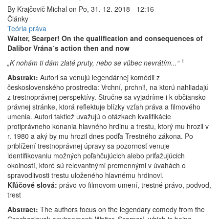
By
Krajčovič Michal
on
Po, 31. 12. 2018 - 12:16
Články
Teória práva
Waiter, Scarper! On the qualification and consequences of
Dalibor Vrána´s action then and now
1
„K nohám ti dám zlaté pruty, nebo se vůbec nevrátím...“
Abstrakt:
Autori sa venujú legendárnej komédii z
československého prostredia: Vrchní, prchni!, na ktorú nahliadajú
z trestnoprávnej perspektívy. Stručne sa vyjadríme i k občiansko-
právnej stránke, ktorá reflektuje blízky vzťah práva a filmového
umenia. Autori taktiež uvažujú o otázkach kvalifikácie
protiprávneho konania hlavného hrdinu a trestu, ktorý mu hrozil v
r. 1980 a aký by mu hrozil dnes podľa Trestného zákona. Po
priblížení trestnoprávnej úpravy sa pozornosť venuje
identifikovaniu možných poľahčujúcich alebo priťažujúcich
okolností, ktoré sú relevantnými premennými v úvahách o
spravodlivosti trestu uloženého hlavnému hrdinovi.
Kľúčové slová:
právo vo filmovom umení, trestné právo, podvod,
trest
Abstract:
The authors focus on the legendary comedy from the