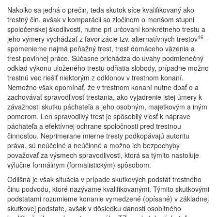
Nakoľko sa jedná o prečin, teda skutok síce kvalifikovaný ako
trestný čin, avšak v komparácii so zločinom o menšom stupni
spoločenskej škodlivosti, nutne pri určovaní konkrétneho trestu a
16
jeho výmery vychádzať z favorizácie tzv. alternatívnych trestov
–
spomenieme najmä peňažný trest, trest domáceho väzenia a
trest povinnej práce. Súčasne prichádza do úvahy podmienečný
odklad výkonu uloženého trestu odňatia slobody, prípadne možno
trestnú vec riešiť niektorým z odklonov v trestnom konaní.
Nemožno však opomínať, že v trestnom konaní nutne dbať o a
zachovávať spravodlivosť trestania, ako vyjadrenie istej úmery k
závažnosti skutku páchateľa a jeho osobným, majetkovým a iným
pomerom. Len spravodlivý trest je spôsobilý viesť k náprave
páchateľa a efektívnej ochrane spoločnosti pred trestnou
činnosťou. Neprimerane mierne tresty podkopávajú autoritu
práva, sú neúčelné a neúčinné a možno ich bezpochyby
považovať za výsmech spravodlivosti, ktorá sa týmito nastoľuje
výlučne formálnym (formalistickým) spôsobom.
Odlišná je však situácia v prípade skutkových podstát trestného
činu podvodu, ktoré nazývame kvalifikovanými. Týmito skutkovými
podstatami rozumieme konanie vymedzené (opísané) v základnej
skutkovej podstate, avšak v dôsledku danosti osobitného