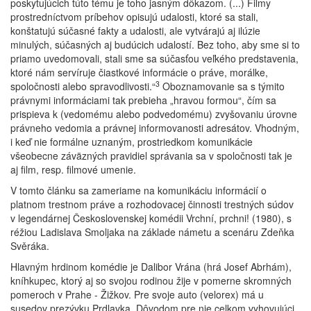
poskytujúcich túto tému je toho jasným dôkazom. (...) Filmy
prostredníctvom príbehov opisujú udalosti, ktoré sa stali,
konštatujú súčasné fakty a udalosti, ale vytvárajú aj ilúzie
minulých, súčasných aj budúcich udalostí. Bez toho, aby sme si to
priamo uvedomovali, stali sme sa súčasťou veľkého predstavenia,
ktoré nám servíruje čiastkové informácie o práve, morálke,
3
spoločnosti alebo spravodlivosti.“
Oboznamovanie sa s týmito
právnymi informáciami tak prebieha „hravou formou“, čím sa
prispieva k (vedomému alebo podvedomému) zvyšovaniu úrovne
právneho vedomia a právnej informovanosti adresátov. Vhodným,
i keď nie formálne uznaným, prostriedkom komunikácie
všeobecne záväzných pravidiel správania sa v spoločnosti tak je
aj film, resp. filmové umenie.
V tomto článku sa zameriame na komunikáciu informácií o
platnom trestnom práve a rozhodovacej činnosti trestných súdov
v legendárnej Československej komédii Vrchní, prchni! (1980), s
réžiou Ladislava Smoljaka na základe námetu a scenáru Zdeňka
Svěráka.
Hlavným hrdinom komédie je Dalibor Vrána (hrá Josef Abrhám),
kníhkupec, ktorý aj so svojou rodinou žije v pomerne skromných
pomeroch v Prahe - Žižkov. Pre svoje auto (velorex) má u
susedov prezývku Prdlavka. Dôvodom pre nie celkom vyhovujúci