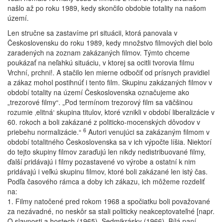
našlo až po roku 1989, kedy skončilo obdobie totality na našom
území.
Len stručne sa zastavíme pri situácii, ktorá panovala v
Československu do roku 1989, kedy množstvo filmových diel bolo
zaradených na zoznam zakázaných filmov. Týmto chceme
poukázať na neľahkú situáciu, v ktorej sa ocitli tvorovia filmu
Vrchní, prchni!. A stačilo len mierne odbočiť od prísnych pravidiel
a zákaz mohol postihnúť i tento film. Skupinu zakázaných filmov v
období totality na území Československa označujeme ako
„trezorové filmy“. „Pod termínom trezorový film sa väčšinou
rozumie ‚elitná‘ skupina titulov, ktoré vznikli v období liberalizácie v
60. rokoch a boli zakázané z politicko-mocenských dôvodov v
6
priebehu normalizácie.“
Autori venujúci sa zakázaným filmom v
období totalitného Československa sa v ich výpočte líšia. Niektorí
do tejto skupiny filmov zaraďujú len nikdy nedistribuované filmy,
ďalší pridávajú i filmy pozastavené vo výrobe a ostatní k nim
pridávajú i veľkú skupinu filmov, ktoré boli zakázané len istý čas.
Podľa časového rámca a doby ich zákazu, ich môžeme rozdeliť
na:
1. Filmy natočené pred rokom 1968 a spočiatku boli považované
za nezávadné, no neskôr sa stali politicky neakceptovateľné [napr.
O slavnosti a hostech (1965), Sedmikrásky (1966), Bílá paní