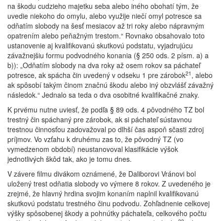
na škodu cudzieho majetku seba alebo iného obohatí tým, že
uvedie niekoho do omylu, alebo využije niečí omyl potresce sa
odňatím slobody na šesť mesiacov až tri roky alebo nápravným
opatrením alebo peňažným trestom.“ Rovnako obsahovalo toto
ustanovenie aj kvalifikovanú skutkovú podstatu, vyjadrujúcu
závažnejšiu formu podvodného konania (§ 250 ods. 2 písm. a) a
b)): „Odňatím slobody na dva roky až osem rokov sa páchateľ
21
potresce, ak spácha čin uvedený v odseku 1 pre zárobok
, alebo
ak spôsobí takým činom značnú škodu alebo iný obzvlášť závažný
následok.“ Jednalo sa teda o dva osobitné kvalifikačné znaky.
K prvému nutne uviesť, že podľa § 89 ods. 4 pôvodného TZ bol
trestný čin spáchaný pre zárobok, ak si páchateľ sústavnou
trestnou činnosťou zadovažoval po dlhší čas aspoň sčasti zdroj
príjmov. Vo vzťahu k druhému zas to, že pôvodný TZ (vo
vymedzenom období) neustanovoval klasifikácie výšok
jednotlivých škôd tak, ako je tomu dnes.
V závere filmu divákom oznámené, že Daliborovi Vránovi bol
uložený trest odňatia slobody vo výmere 8 rokov. Z uvedeného je
zrejmé, že hlavný hrdina svojim konaním naplnil kvalifikovanú
skutkovú podstatu trestného činu podvodu. Zohľadnenie celkovej
výšky spôsobenej škody a pohnútky páchateľa, celkového počtu