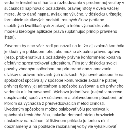
vedenie trestného stíhania a rozhodovanie v predmetnej veci by v
súčasnosti naplňovalo požiadavku právnej istoty v oveľa väčšej
miere. Je to dané najmä, avšak nie výlučne, v dôsledku určitejšej
formulácie skutkových podstát trestných činov (vrátane
osobitných kvalifikačných znakov) a iného východiskového
modelu ideológie aplikácie práva (uplatňujúc princíp právneho
štátu).
Záverom by sme však radi poukázali na to, že aj zvolená komédia
je ideálnym príkladom toho, ako možno aktuálnu právnu úpravu
(resp. problematiku) a požiadavky právne konformného konania
efektívne sprostredkovať adresátom. Film je v dôsledku svojej
povahy vhodným spôsobom na primerané oboznamovanie
divákov o právne relevantných otázkach. Výchovné pôsobenie na
spoločnosť spočíva aj v spôsobe komunikácie aktuálne platnej
právnej úpravy jej adresátom a spôsobe zvyšovania ich právneho
vedomia a informovanosti. Výchova jednotlivca (najmä v procese
dospievania) spočíva v sústavnom a cieľavedomom pôsobení, pri
ktorom sa vychádza z presvedčovacích metód činnosti.
Uvedeným spôsobom možno oslabovať vôľu jednotlivca k
spáchaniu trestného činu, nakoľko demonštráciou hroziacich
následkov na reálnom či fiktívnom príklade je tento s nimi
oboznámený a na podklade racionálnej voľby vie vykalkulovať