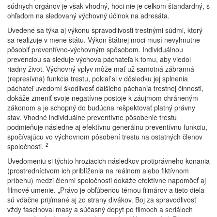
súdnych orgánov je však vhodný, hoci nie je celkom štandardný, s
ohľadom na sledovaný výchovný účinok na adresáta.
Uvedené sa týka aj výkonu spravodlivosti trestnými súdmi, ktorý
sa realizuje v mene štátu. Výkon štátnej moci musí nevyhnutne
pôsobiť preventívno-výchovným spôsobom. Individuálnou
prevenciou sa sleduje výchova páchateľa k tomu, aby viedol
riadny život. Výchovný vplyv môže mať už samotná zábranná
(represívna) funkcia trestu, pokiaľ si v dôsledku jej splnenia
páchateľ uvedomí škodlivosť ďalšieho páchania trestnej činnosti,
dokáže zmeniť svoje negatívne postoje k záujmom chráneným
zákonom a je schopný do budúcna rešpektovať platný právny
stav. Vhodné individuálne preventívne pôsobenie trestu
podmieňuje následne aj efektívnu generálnu preventívnu funkciu,
spočívajúcu vo výchovnom pôsobení trestu na ostatných členov
2
spoločnosti.
Uvedomeniu si týchto hroziacich následkov protiprávneho konania
(prostredníctvom ich priblíženia na reálnom alebo fiktívnom
príbehu) medzi členmi spoločnosti dokáže efektívne napomôcť aj
filmové umenie. „Právo je obľúbenou témou filmárov a tieto diela
sú vďačne prijímané aj zo strany divákov. Boj za spravodlivosť
vždy fascinoval masy a súčasný dopyt po filmoch a seriáloch