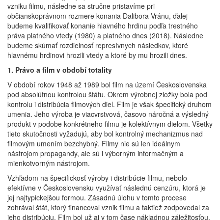
vzniku filmu, následne sa stručne pristavíme pri
občianskoprávnom rozmere konania Dalibora Vránu, ďalej
budeme kvalifikovať konanie hlavného hrdinu podľa trestného
práva platného vtedy (1980) a platného dnes (2018). Následne
budeme skúmať rozdielnosť represívnych následkov, ktoré
hlavnému hrdinovi hrozili vtedy a ktoré by mu hrozili dnes.
1. Právo a film v období totality
V období rokov 1948 až 1989 bol film na území Československa
pod absolútnou kontrolou štátu. Okrem výrobnej zložky bola pod
kontrolu i distribúcia filmových diel. Film je však špecifický druhom
umenia. Jeho výroba je viacvrstvová, časovo náročná a výsledný
produkt v podobe konkrétneho filmu je kolektívnym dielom. Všetky
tieto skutočnosti vyžadujú, aby bol kontrolný mechanizmus nad
filmovým umením bezchybný. Filmy nie sú len ideálnym
nástrojom propagandy, ale sú i výborným informačným a
mienkotvorným nástrojom.
Vzhľadom na špecifickosť výroby i distribúcie filmu, nebolo
efektívne v Československu využívať následnú cenzúru, ktorá je
jej najtypickejšou formou. Zásadnú úlohu v tomto procese
zohrával štát, ktorý financoval vznik filmu a taktiež zodpovedal za
jeho distribúciu. Film bol už aj v tom čase nákladnou záležitosťou,