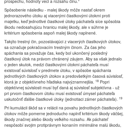
prospechu, hodnoty veci a rozsahu činu.“
Spôsobenie následku - malej škody môže nastať okrem
jednorazového útoku aj viacerými čiastkovými útokmi proti
majetku, keď jednotlivé čiastkové útoky páchateľa síce spôsobia
škodu nedosahujúcu hranicu malej škody, ale v súhrne je
kritérium spôsobenia aspoň malej škody naplnené.
Takýto trestný čin, pozostávajúci z viacerých čiastkových útokov,
sa označuje pokračovacím trestným činom. Za čas jeho
spáchania sa považuje čas, kedy bol ukončený posledný
čiastkový útok na právom chránený záujem. Aby sa však jednalo
o jeden skutok, medzi čiastkovými útokmi páchateľa musí
existovať súvislosť v predmete útoku, v spôsobe spáchania
jednotlivých čiastkových útokov a predovšetkým časová súvislosť,
18
ktorá je z objektívneho hľadiska najvýznamnejšia.
Popri
objektívnej súvislosti musí byť daná aj súvislosť subjektívna - už
pri prvom čiastkovom útoku musí existovať úmysel páchateľa
19
uskutočniť ďalšie čiastkové útoky (jednotiaci zámer páchateľa).
Pri kumulácii škôd sa v relácii na povahu jednotlivých čiastkových
útokov môže pomerne jednoducho naplniť kritérium škody väčšej,
škody značnej alebo škody veľkého rozsahu. Ak páchateľ
nespôsobí svojim protiprávnym konaním minimálne malú škodu,