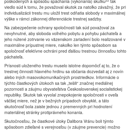
22
poškodených a spôsobu spáchania (vykonania) skutku
tak
viedlo súd k tomu, že považoval skutok za natoľko závažný, že pri
individualizácii trestu mu uložil trest odňatia slobody v maximálnej
výške v rámci zákonnej diferenciácie trestnej sadzby.
Na zabezpečenie ochrany spoločnosti tak súd považoval za
nevyhnutné, aby sloboda voľného pobytu a pohybu páchateľa a
jeho nútené zotrvanie vo väzenskom zariadení bolo realizované v
maximálne prípustnej miere, nakoľko len týmto spôsobom sa
spoločnosť efektívne ochráni pred ďalšou trestnou činnosťou tohto
páchateľa.
Prísnosti uloženého trestu muselo istotne dopomôcť aj to, že o
trestnej činnosti hlavného hrdinu sa občania dozvedali aj z novín
alebo iných masovokomunikačných prostriedkov. Informácie o
týchto čiastkových útokoch sa tak „tešili“ značnej mediálnej
pozornosti a záujmu obyvateľstva Československej socialistickej
republiky. Skutok tak vyvolal znepokojenie spoločnosti v oveľa
väčšej miere, než je v bežných prípadoch obvyklé, a táto
skutočnosť bola zaiste jednou z premenných pri hodnotení
materiálnej stránky protiprávneho konania.
Skutočnosťou, že čiastkové útoky Dalibora Vránu boli týmto
spôsobom zdieľané s verejnosťou (v záujme prevencie) možno