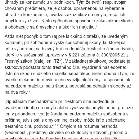
úhrady za konzumáciu v podnikoch. Tým že tvrdí, resp. svojim
chovaním predstiera, že je osobou oprávnenou na vyberanie
úhrad za konzumáciu, uvádza zákazníkov do omylu, resp. ich
omyl len využíva. Týmto spôsobom spôsobuje zákazníkom škodu
a obohacuje sa úmyselne na úkor ich majetku.“
Azda niet pochýb o tom (aj pre laického čitateľa), že uvedeným
konaním, pri zohľadnení výšky spôsobenej škody, ku ktorej sa
ešte vyjadríme, sa hlavný hrdina dopúšťa trestného činu podvodu,
ktorý je v súčasnosti upravený v § 221 zákona č. 300/2005 Z. z.
Trestný zákon (ďalej len „TZ“). V základnej skutkovej podstate je
skutková podstata tohto trestného činu vyjadrená nasledovne:
„Kto na škodu cudzieho majetku seba alebo iného obohatí tým, že
uvedie niekoho do omylu alebo využije niečí omyl, a spôsobí tak
na cudzom majetku malú škodu, potrestá sa odňatím slobody až
na dva roky.“
„Spúšťacím mechanizmom pri trestnom čine podvodu je
uvádzanie iného do omylu alebo využívanie omylu iného, pretože
len v prípadoch, keď je škoda na cudzom majetku spôsobená v
príčinnej súvislosti s omylom inej osoby, môže ísť o spáchanie
12
trestného činu podvodu.“
Omylom sa rozumie nezhoda
(vedomostí, predstáv) človeka so skutočným stavom, pričom o
omyl pôjde vtedy, keď podvádzaná osoba nemá o dôležitej