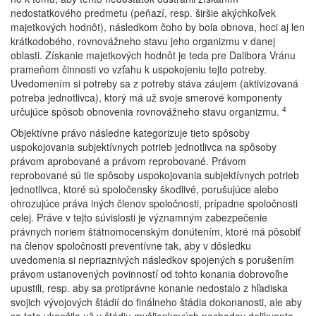
nedostatkového predmetu (peňazí, resp. širšie akýchkoľvek
majetkových hodnôt), následkom čoho by bola obnova, hoci aj len
krátkodobého, rovnovážneho stavu jeho organizmu v danej
oblasti. Získanie majetkových hodnôt je teda pre Dalibora Vránu
prameňom činnosti vo vzťahu k uspokojeniu tejto potreby.
Uvedomením si potreby sa z potreby stáva záujem (aktivizovaná
potreba jednotlivca), ktorý má už svoje smerové komponenty
4
určujúce spôsob obnovenia rovnovážneho stavu organizmu.
Objektívne právo následne kategorizuje tieto spôsoby
uspokojovania subjektívnych potrieb jednotlivca na spôsoby
právom aprobované a právom reprobované. Právom
reprobované sú tie spôsoby uspokojovania subjektívnych potrieb
jednotlivca, ktoré sú spoločensky škodlivé, porušujúce alebo
ohrozujúce práva iných členov spoločnosti, prípadne spoločnosti
celej. Práve v tejto súvislosti je významným zabezpečenie
právnych noriem štátnomocenským donútením, ktoré má pôsobiť
na členov spoločnosti preventívne tak, aby v dôsledku
uvedomenia si nepriaznivých následkov spojených s porušením
právom ustanovených povinností od tohto konania dobrovoľne
upustili, resp. aby sa protiprávne konanie nedostalo z hľadiska
svojich vývojových štádií do finálneho štádia dokonanosti, ale aby