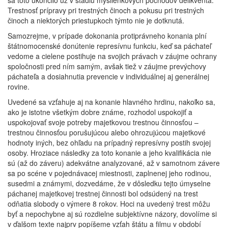
sa toto ukončilo už v štádiu myšlienkových pochodov delikventa.
Trestnosť prípravy pri trestných činoch a pokusu pri trestných
činoch a niektorých priestupkoch týmto nie je dotknutá.
Samozrejme, v prípade dokonania protiprávneho konania plní
štátnomocenské donútenie represívnu funkciu, keď sa páchateľ
vedome a cielene postihuje na svojich právach v záujme ochrany
spoločnosti pred ním samým, avšak tiež v záujme prevýchovy
páchateľa a dosiahnutia prevencie v individuálnej aj generálnej
rovine.
Uvedené sa vzťahuje aj na konanie hlavného hrdinu, nakoľko sa,
ako je istotne všetkým dobre známe, rozhodol uspokojiť a
uspokojovať svoje potreby majetkovou trestnou činnosťou –
trestnou činnosťou porušujúcou alebo ohrozujúcou majetkové
hodnoty iných, bez ohľadu na prípadný represívny postih svojej
osoby. Hroziace následky za toto konanie a jeho kvalifikácia nie
sú (až do záveru) adekvátne analyzované, až v samotnom závere
sa po scéne v pojednávacej miestnosti, zaplnenej jeho rodinou,
susedmi a známymi, dozvedáme, že v dôsledku tejto úmyselne
páchanej majetkovej trestnej činnosti bol odsúdený na trest
odňatia slobody o výmere 8 rokov. Hoci na uvedený trest môžu
byť a nepochybne aj sú rozdielne subjektívne názory, dovolíme si
v ďalšom texte najprv popíšeme vzťah štátu a filmu v období