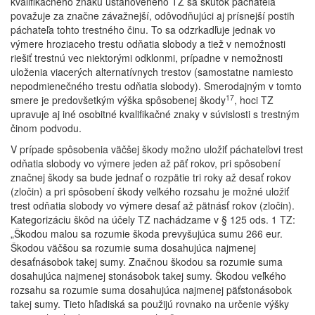
kvalifikačného znaku ustanoveného TZ sa skutok páchateľa
považuje za značne závažnejší, odôvodňujúci aj prísnejší postih
páchateľa tohto trestného činu. To sa odzrkadľuje jednak vo
výmere hroziaceho trestu odňatia slobody a tiež v nemožnosti
riešiť trestnú vec niektorými odklonmi, prípadne v nemožnosti
uloženia viacerých alternatívnych trestov (samostatne namiesto
nepodmienečného trestu odňatia slobody). Smerodajným v tomto
17
smere je predovšetkým výška spôsobenej škody
, hoci TZ
upravuje aj iné osobitné kvalifikačné znaky v súvislosti s trestným
činom podvodu.
V prípade spôsobenia väčšej škody možno uložiť páchateľovi trest
odňatia slobody vo výmere jeden až päť rokov, pri spôsobení
značnej škody sa bude jednať o rozpätie tri roky až desať rokov
(zločin) a pri spôsobení škody veľkého rozsahu je možné uložiť
trest odňatia slobody vo výmere desať až pätnásť rokov (zločin).
Kategorizáciu škôd na účely TZ nachádzame v § 125 ods. 1 TZ:
„Škodou malou sa rozumie škoda prevyšujúca sumu 266 eur.
Škodou väčšou sa rozumie suma dosahujúca najmenej
desaťnásobok takej sumy. Značnou škodou sa rozumie suma
dosahujúca najmenej stonásobok takej sumy. Škodou veľkého
rozsahu sa rozumie suma dosahujúca najmenej päťstonásobok
takej sumy. Tieto hľadiská sa použijú rovnako na určenie výšky