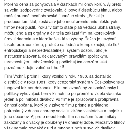
ktorého cena sa pohybovala v čiastkach miliónov korún. Aj preto
sa veľmi zodpovedne zvažovalo, či povoliť distribúciu filmu, alebo
radšej prepočítavať obrovské finančné straty. „Pokiaľ je
producentom štát, zostáva v jeho moci premietanie niektorých
filmov nepripustiť. Pokiaľ v tomto štáte platí vedúca úloha strany,
môžu jeho a jej orgány a činitelia zakázať film na ktorejkoľvek
úrovni riadenia a v ktorejkoľvek fáze výroby. Ťažko je nazývať
takúto prax cenzúrou, pretože sa jedná o komplexnejší, ale tiež
entropickejší a nepredvídateľnejší systém dozoru, ako je
inštitucionalizovaná, deklarovaným pravidlám (politickým,
mravnostným, náboženským) podliehajúca cenzúra, akú
5
poznáme z dejín voľného trhu.“
Film Vrchní, prchni!, ktorý vznikol v roku 1980, sa dostal do
distribúcie v roku 1981, kedy cenzorský systém v Československu
fungoval takmer dokonale. Film bol označený za spoločensky i
politicky vyhovujúci. Len v kinách ho po premiére videlo viac ako
jeden a pol milióna divákov. Vo filme je spracovaná protiprávna
činnosť občana, ktorý je v závere filmu prísne a príkladne
potrestaný v duchu ochrany socialistického vlastníctva a majetku
jeho občanov. Aj preto nebol tento film na našom území nikdy
zakázaný a divácky je obľúbený i v dnešnej dobe. Množstvo filmov
však nemalo rovnaký osud a mnoho z nich si svojich divákov