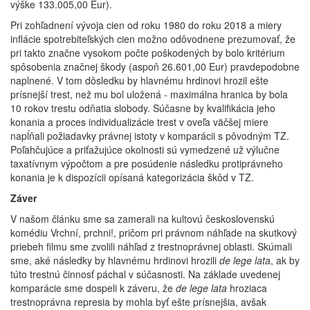
výške 133.005,00 Eur).
Pri zohľadnení vývoja cien od roku 1980 do roku 2018 a miery
inflácie spotrebiteľských cien možno odôvodnene prezumovať, že
pri takto značne vysokom počte poškodených by bolo kritérium
spôsobenia značnej škody (aspoň 26.601,00 Eur) pravdepodobne
naplnené. V tom dôsledku by hlavnému hrdinovi hrozil ešte
prísnejší trest, než mu bol uložená - maximálna hranica by bola
10 rokov trestu odňatia slobody. Súčasne by kvalifikácia jeho
konania a proces individualizácie trest v oveľa väčšej miere
napĺňali požiadavky právnej istoty v komparácii s pôvodným TZ.
Poľahčujúce a priťažujúce okolnosti sú vymedzené už výlučne
taxatívnym výpočtom a pre posúdenie následku protiprávneho
konania je k dispozícii opísaná kategorizácia škôd v TZ.
Záver
V našom článku sme sa zamerali na kultovú československú
komédiu Vrchní, prchni!, pričom pri právnom náhľade na skutkový
priebeh filmu sme zvolili náhľad z trestnoprávnej oblasti. Skúmali
sme, aké následky by hlavnému hrdinovi hrozili
de lege lata
, ak by
túto trestnú činnosť páchal v súčasnosti. Na základe uvedenej
komparácie sme dospeli k záveru, že
de lege lata
hroziaca
trestnoprávna represia by mohla byť ešte prísnejšia, avšak