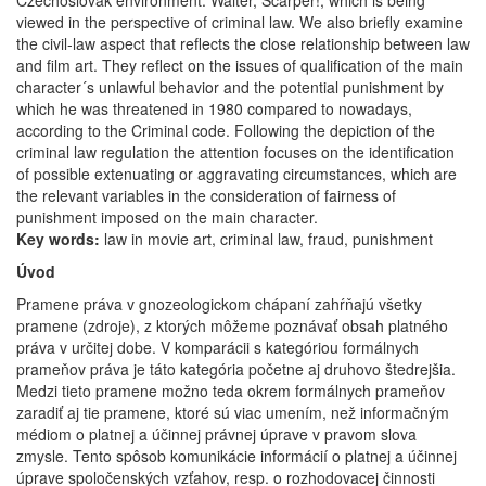
Czechoslovak environment: Waiter, Scarper!, which is being
viewed in the perspective of criminal law. We also briefly examine
the civil-law aspect that reflects the close relationship between law
and film art. They reflect on the issues of qualification of the main
character´s unlawful behavior and the potential punishment by
which he was threatened in 1980 compared to nowadays,
according to the Criminal code. Following the depiction of the
criminal law regulation the attention focuses on the identification
of possible extenuating or aggravating circumstances, which are
the relevant variables in the consideration of fairness of
punishment imposed on the main character.
Key words:
law in movie art, criminal law, fraud, punishment
Úvod
Pramene práva v gnozeologickom chápaní zahŕňajú všetky
pramene (zdroje), z ktorých môžeme poznávať obsah platného
práva v určitej dobe. V komparácii s kategóriou formálnych
prameňov práva je táto kategória početne aj druhovo štedrejšia.
Medzi tieto pramene možno teda okrem formálnych prameňov
zaradiť aj tie pramene, ktoré sú viac umením, než informačným
médiom o platnej a účinnej právnej úprave v pravom slova
zmysle. Tento spôsob komunikácie informácií o platnej a účinnej
úprave spoločenských vzťahov, resp. o rozhodovacej činnosti