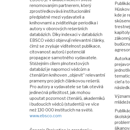
Publiká
renomovaným partnerem, který
Húsková
zprostředkovává institucionální
kde je 
předplatné mezi vydavateli a
skúsenos
knihovnami a zviditelňuje periodika i
trestnej
autory v oborových rešeršních
kapitoly
databázích. Díky indexaci v databázích
zákonnýc
EBSCO vědci objevují relevantní články,
budúcna 
čímž se zvyšuje viditelnost publikace,
agresor
citovanost autorů i potenciál
propagace samotného vydavatele.
Autorka
Stěžejním cílem plnotextových
prejavo
databází je napomoci vědcům a
jednotli
čtenářům knihoven „objevit” relevantní
tematic
prameny pro jejich článkovou rešerši.
cieľ a 
Pro autory a vydavatele se tak otevírá
následka
jedinečná příležitost, jak mohou
Významn
upoutat pozornost čtenářů, akademiků
mládeže
i budoucích vědců (studentů) ve více
než 130 000 institucích na světě.
Publiká
www.ebsco.com
školský
problem
šikanov