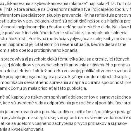
ciu „Šikanovanie a kyberšikanovanie mládeže“ napísala PhDr. Ľudmil
, PhD., ktorá pracuje na Okresnom riaditeľstve Policajného zboru v 
referentom špecialistom skupiny prevencie. Kniha reflektuje pracov
ti autorky v poviedkach, ktoré sú najoriginálnejšou a z hľadiska pr
 činnosti najprínosnejšou časťou celého autorského diela. Na záver 
 je podávané individuálne riešenie situácie za predpokladu splnenia
h náležitostí. Pozitívna motivácia vyplývajúca z celej knihy môže d
len napomôcť jej čitateľom pri riešení situácie, keď sa dieťa stane
om alebo obeťou protiprávneho konania.
 spracováva aj psychologickú tému týkajúcu sa agresie, jej rôznych
v a jej dôsledkov v procese kyberšikanovania a následného prenosu 
vca do kolektívu. Taktiež autorka vo svojej publikácii vecne rozober
ké prepojenie psychológie a práva. Styčným bodom oboch disciplín j
to modifikácia deviantného správania a najmä ochrana spoločnosti pr
mi k čomu by mala prispieť aj táto publikácia.
é sú kapitoly o rizikovom správaní adolescentov a samovražednos
, kde sú uvedené rady a odporúčania pre rodičov aj pomáhajúce prof
cia je orientovaná ako príručka rodičom,učiteľom, špeciálnym peda
m psychológom ako aj širokej verejnosti na rozšírenie vedomostí v 
atike za účelom včasného zachytenia prvých príznakov a signálov
ania a kybešikanovania.