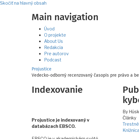
Skočiť na hlavný obsah
Main navigation
Úvod
O projekte
About Us
Redakcia
Pre autorov
Podcast
Projustice
Vedecko-odborný recenzovaný časopis pre právo a b
Indexovanie
Pub
kyb
By
Húsk
Články
Projustice je indexovaný v
Trestné
databázach EBSCO.
Knižnic
EBSCO je v akademickém světě