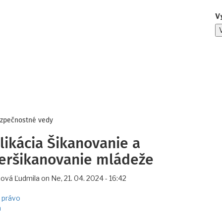
V
ezpečnostné vedy
likácia Šikanovanie a
eršikanovanie mládeže
ová Ľudmila
on
Ne, 21. 04. 2024 - 16:42
 právo
a