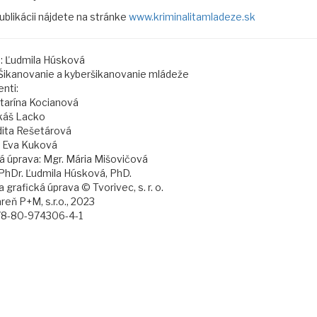
ublikácii nájdete na stránke
www.kriminalitamladeze.sk
: Ľudmila Húsková
Šikanovanie a kyberšikanovanie mládeže
nti:
atarína Kocianová
káš Lacko
dita Rešetárová
 Eva Kuková
á úprava: Mgr. Mária Mišovičová
PhDr. Ľudmila Húsková, PhD.
 grafická úprava © Tvorivec, s. r. o.
reň P+M, s.r.o., 2023
78-80-974306-4-1