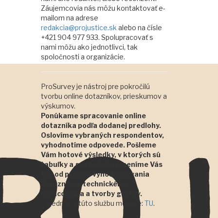
Záujemcovia nás môžu kontaktovať e-
mailom na adrese
redakcia@projustice.sk
alebo na čísle
+421 904 977 933. Spolupracovať s
nami môžu ako jednotlivci, tak
spoločnosti a organizácie.
ProSurvey je nástroj pre pokročilú
tvorbu online dotazníkov, prieskumov a
výskumov.
Ponúkame spracovanie online
dotazníka podľa dodanej predlohy.
Oslovíme vybraných respondentov,
vyhodnotíme odpovede. Pošleme
Vám hotové výsledky, v ktorých sú
tabuľky a grafy. Odbremeníme Vás
tak od práce a vyhodnocovania
dotazníkov, technického
spracovania a tvorby grafov.
Objednať si túto službu môžete:
TU
.