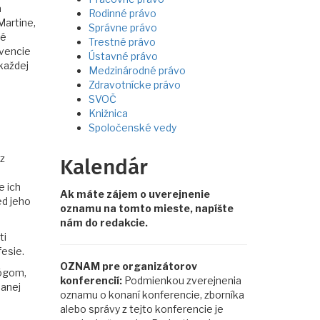
a
Rodinné právo
Martine,
Správne právo
né
Trestné právo
evencie
Ústavné právo
každej
Medzinárodné právo
Zdravotnícke právo
o
SVOČ
Knižnica
Spoločenské vedy
z
Kalendár
á
e ich
Ak máte zájem o uverejnenie
ed jeho
oznamu na tomto mieste, napíšte
nám do redakcie.
ti
esie.
OZNAM pre organizátorov
gógom,
konferencií:
Podmienkou zverejnenia
danej
oznamu o konaní konferencie, zborníka
alebo správy z tejto konferencie je