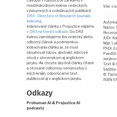
Časopis Projustice je zaradený v
medzinárodnom indexe vedeckých,
Viac o p
výskumných a vzdelávacích publikácií
DRJI - Directory of Research Journals
Indexing
Autorka
Indexované články z Projustice nájdete
Názov: 
v DRJI na tomto odkaze
. Do DRJI
Recenze
indexu zaevidujeme iba vedecký alebo
JUDr. K
odborný článok a podmienkou
Mgr. Lu
indexovania článku je, že musí
PhDr. E
obsahovať názov, abstrakt, kľúčové
PaedDr.
slová v slovenskom aj anglickom
Jazykov
jazyku. Ak chcete aby boli články čítané
Text © 
a citované odbornou verejnosťou z
Sadzba a
iných krajín, odporúčame text
© Tlačia
publikovať aj v anglickom jazyku.
ISBN 9
Odkazy
Prohuman AI & Projustice AI
podcasty