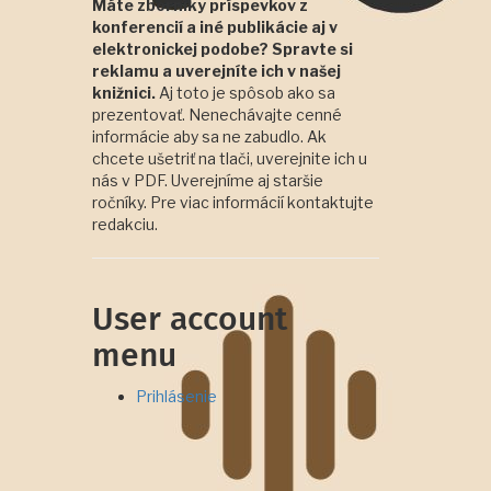
Máte zborníky príspevkov z
konferencií a iné publikácie aj v
elektronickej podobe? Spravte si
reklamu a uverejníte ich v našej
knižnici.
Aj toto je spôsob ako sa
prezentovať. Nenechávajte cenné
informácie aby sa ne zabudlo. Ak
chcete ušetriť na tlači, uverejnite ich u
nás v PDF. Uverejníme aj staršie
ročníky. Pre viac informácií kontaktujte
redakciu.
User account
menu
Prihlásenie