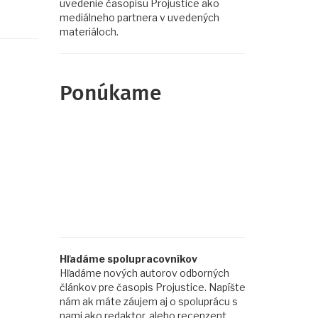
uvedenie časopisu Projustice ako
mediálneho partnera v uvedených
materiáloch.
Ponúkame
Hľadáme spolupracovníkov
Hľadáme nových autorov odborných
článkov pre časopis Projustice. Napíšte
nám ak máte záujem aj o spoluprácu s
nami ako redaktor, alebo recenzent.