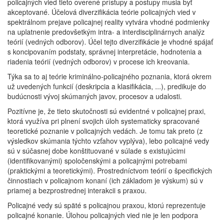
policajných vied tieto overené prístupy a postupy musia byť
akceptované. Účelová diverzifikácia teórie policajných vied v
spektrálnom prejave policajnej reality vytvára vhodné podmienky
na uplatnenie predovšetkým intra- a interdisciplinárnych analýz
teórií (vedných odborov). Účel tejto diverzifikácie je vhodné spájať
s koncipovaním podstaty, správnej interpretácie, hodnotenia a
riadenia teórií (vedných odborov) v procese ich kreovania.
Týka sa to aj teórie kriminálno-policajného poznania, ktorá okrem
už uvedených funkcií (deskripcia a klasifikácia, ...), predikuje do
budúcnosti vývoj skúmaných javov, procesov a udalosti.
Pozitívne je, že tieto skutočnosti sú evidentné v policajnej praxi,
ktorá využíva pri plnení svojich úloh systematicky spracované
teoretické poznanie v policajných vedách. Je tomu tak preto (z
výsledkov skúmania týchto vzťahov vyplýva), lebo policajné vedy
sú v súčasnej dobe konštituované v súlade s existujúcimi
(identifikovanými) spoločenskými a policajnými potrebami
(praktickými a teoretickými). Prostredníctvom teórií o špecifických
činnostiach v policajnom konaní (ich základom je výskum) sú v
priamej a bezprostrednej interakcii s praxou.
Policajné vedy sú späté s policajnou praxou, ktorú reprezentuje
policajné konanie. Úlohou policajných vied nie je len podpora