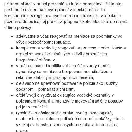
pri komunikácii v rámci prezentácie teórie adresátovi. Pri tomto
postupe je evidentná zmysluplnosť vedeckej práce. Tá
korešponduje s registrovanými potrebami transferu vedeckého
poznania do policajnej praxe. Z pragmatického hľadiska ide najmä
o tieto potreby:
adekvátne a včas reagovať na meniace sa podmienky vo
vývoji bezpečnostnej situácie,
komplexne a vedecky reagovať na procesy modernizácie a
organizovanosti kriminálnych aktivít ohrozujúcich
bezpečnosť občanov,
v reálnom čase identifikovať a riešiť rozpory medzi
dynamicky sa meniacou bezpečnostnou situáciou a
relatívne stabilnými prístupmi ich riešenia,
cieľavedome upevňovať postavenie polície ako „služby
občanom – pomáhať a chrániť“,
efektívnejšie využívať existujúce vedecké poznatky v
policajnom konaní a intenzívne inovovať tradičné postupy
pri jeho realizácii,
rýchlejšie a dôslednejšie prekonávať gnozeologické,
osobnostné, sociálne a policajné odborné prekážky, ktoré
vznikajú v transfere vedeckých poznatkov do policajnej
praxe.