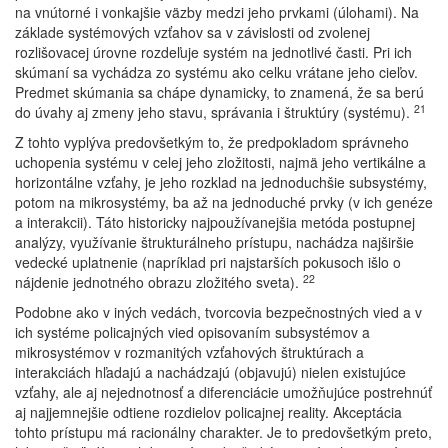
na vnútorné i vonkajšie väzby medzi jeho prvkami (úlohami). Na
základe systémových vzťahov sa v závislosti od zvolenej
rozlišovacej úrovne rozdeľuje systém na jednotlivé časti. Pri ich
skúmaní sa vychádza zo systému ako celku vrátane jeho cieľov.
Predmet skúmania sa chápe dynamicky, to znamená, že sa berú
21
do úvahy aj zmeny jeho stavu, správania i štruktúry (systému).
Z tohto vyplýva predovšetkým to, že predpokladom správneho
uchopenia systému v celej jeho zložitosti, najmä jeho vertikálne a
horizontálne vzťahy, je jeho rozklad na jednoduchšie subsystémy,
potom na mikrosystémy, ba až na jednoduché prvky (v ich genéze
a interakcii). Táto historicky najpoužívanejšia metóda postupnej
analýzy, využívanie štrukturálneho prístupu, nachádza najširšie
vedecké uplatnenie (napríklad pri najstarších pokusoch išlo o
22
nájdenie jednotného obrazu zložitého sveta).
Podobne ako v iných vedách, tvorcovia bezpečnostných vied a v
ich systéme policajných vied opisovaním subsystémov a
mikrosystémov v rozmanitých vzťahových štruktúrach a
interakciách hľadajú a nachádzajú (objavujú) nielen existujúce
vzťahy, ale aj nejednotnosť a diferenciácie umožňujúce postrehnúť
aj najjemnejšie odtiene rozdielov policajnej reality. Akceptácia
tohto prístupu má racionálny charakter. Je to predovšetkým preto,