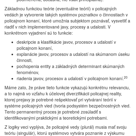
Základnou funkciou teórie (eventuálne teórií) v policajných
vedách je vytvorenie takých systémov poznatkov o činnostiach v
policajnom konaní, ktoré umožnia subjektom poznávať, vysvetliť a
riadiť v nich implementované javy, procesy a udalosti. V
konkrétnom vyjadrení sú to funkcie:
deskripcie a klasifikácie javov, procesov a udalostí v
policajnom konaní,
explanácie javov, procesov a udalostí na skúmanom úseku
činnosti,
pochopenia entity a základných determinant skúmaných
fenoménov,
20
riadenia javov, procesov a udalostí v policajnom konaní.
Máme zato, že práve tieto funkcie vykazujú konkrétnu relevanciu,
a to najmä vo vzťahu k účelovej diverzifikácii policajnej reality,
ktorej prejavy je potrebné rešpektovať pri vytváraní teórií v
systéme policajných vied (tvoria podsystém bezpečnostných vied.
Tento permanentný proces je potrebné zosúladiť s
identifikovanými praktickými a teoretickými potrebami.
Z logiky veci vyplýva, že policajné vedy (plurál) musia mať svoju
teóriu (singulár), ktorú systémovo vytvára poznanie z výskumu