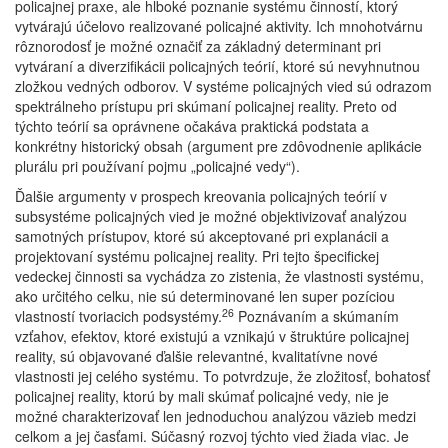
policajnej praxe, ale hlboké poznanie systému činností, ktorý
vytvárajú účelovo realizované policajné aktivity. Ich mnohotvárnu
rôznorodosť je možné označiť za základný determinant pri
vytváraní a diverzifikácii policajných teórií, ktoré sú nevyhnutnou
zložkou vedných odborov. V systéme policajných vied sú odrazom
spektrálneho prístupu pri skúmaní policajnej reality. Preto od
týchto teórií sa oprávnene očakáva praktická podstata a
konkrétny historický obsah (argument pre zdôvodnenie aplikácie
plurálu pri používaní pojmu „policajné vedy“).
Ďalšie argumenty v prospech kreovania policajných teórií v
subsystéme policajných vied je možné objektivizovať analýzou
samotných prístupov, ktoré sú akceptované pri explanácii a
projektovaní systému policajnej reality. Pri tejto špecifickej
vedeckej činnosti sa vychádza zo zistenia, že vlastnosti systému,
ako určitého celku, nie sú determinované len super pozíciou
26
vlastností tvoriacich podsystémy.
Poznávaním a skúmaním
vzťahov, efektov, ktoré existujú a vznikajú v štruktúre policajnej
reality, sú objavované ďalšie relevantné, kvalitatívne nové
vlastnosti jej celého systému. To potvrdzuje, že zložitosť, bohatosť
policajnej reality, ktorú by mali skúmať policajné vedy, nie je
možné charakterizovať len jednoduchou analýzou väzieb medzi
celkom a jej časťami. Súčasný rozvoj týchto vied žiada viac. Je