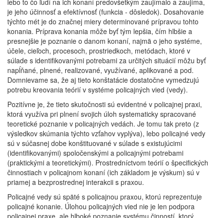
lebo to čo ľudí na ich konaní predovšetkým zaujímalo a zaujíma,
je jeho účinnosť a efektívnosť (funkcia - dôsledok). Dosahovanie
týchto mét je do značnej miery determinované prípravou tohto
konania. Príprava konania môže byť tým lepšia, čím hlbšie a
presnejšie je poznanie o danom konaní, najmä o jeho systéme,
účele, cieľoch, procesoch, prostriedkoch, metódach, ktoré v
súlade s identifikovanými potrebami za určitých situácií môžu byť
napĺňané, plnené, realizované, využívané, aplikované a pod.
Domnievame sa, že aj tieto konštatácie dostatočne vymedzujú
potrebu kreovania teórií v systéme policajných vied (vedy).
Pozitívne je, že tieto skutočnosti sú evidentné v policajnej praxi,
ktorá využíva pri plnení svojich úloh systematicky spracované
teoretické poznanie v policajných vedách. Je tomu tak preto (z
výsledkov skúmania týchto vzťahov vyplýva), lebo policajné vedy
sú v súčasnej dobe konštituované v súlade s existujúcimi
(identifikovanými) spoločenskými a policajnými potrebami
(praktickými a teoretickými). Prostredníctvom teórií o špecifických
činnostiach v policajnom konaní (ich základom je výskum) sú v
priamej a bezprostrednej interakcii s praxou.
Policajné vedy sú späté s policajnou praxou, ktorú reprezentuje
policajné konanie. Úlohou policajných vied nie je len podpora
policajnej praxe, ale hlboké poznanie systému činností, ktorý