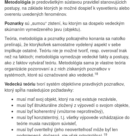
Metodológia
je predovšetkým sústavou pravidiel stanovujúcich
postupy, na základe ktorých je možné dospieť k vysvetleniu alebo
overeniu uvedených fenoménov.
Poznatky
sú „sumou“ zistení, ku ktorým sa dospelo vedeckým
skúmaním vymedzeného javu (objektu).
Teória, metodológia a poznatky policajného konania sa natoľko
prelínajú, že ktorýkoľvek samostatne vydelený aspekt v sebe
implikuje ostatné. Teóriu nie je možné tvoriť, resp. overovať inak
než na faktoch; metodológia vymedzuje vedecké fakty a postupy,
ako z faktov vytvárať teóriu. Metodológia sama je vlastne teória
organizácie pozorovaní a z nich získaných poznatkov v
18
systémoch, ktoré sú označované ako vedecké.
Vedeckú teóriu
tvorí systém objektívne pravdivých poznatkov,
ktorý spĺňa nasledujúce požiadavky:
musí mať svoj objekt, ktorý na nej existuje nezávisle,
musí byť štrukturálne zložený z výpovedí o svojom objekte,
musí byť koherentný (vnútorne neprotirečivý),
musí byť konzistentný, t.j. všetky výpovede vchádzajúce do
teórie musia navzájom súvisieť,
musí byť overiteľný (jeho neoveriteľnosť môže byť len
19
podmienená, dočasná, nie však principiálna).