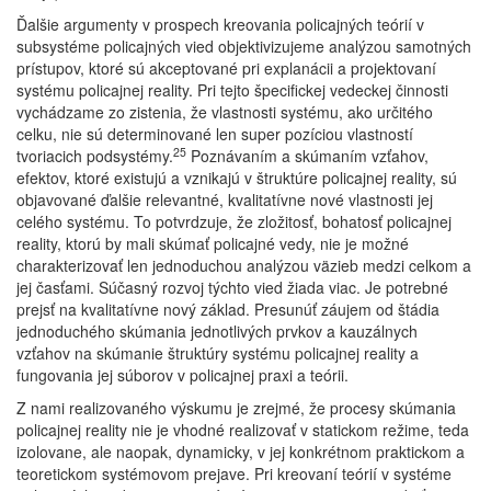
Ďalšie argumenty v prospech kreovania policajných teórií v
subsystéme policajných vied objektivizujeme analýzou samotných
prístupov, ktoré sú akceptované pri explanácii a projektovaní
systému policajnej reality. Pri tejto špecifickej vedeckej činnosti
vychádzame zo zistenia, že vlastnosti systému, ako určitého
celku, nie sú determinované len super pozíciou vlastností
25
tvoriacich podsystémy.
Poznávaním a skúmaním vzťahov,
efektov, ktoré existujú a vznikajú v štruktúre policajnej reality, sú
objavované ďalšie relevantné, kvalitatívne nové vlastnosti jej
celého systému. To potvrdzuje, že zložitosť, bohatosť policajnej
reality, ktorú by mali skúmať policajné vedy, nie je možné
charakterizovať len jednoduchou analýzou väzieb medzi celkom a
jej časťami. Súčasný rozvoj týchto vied žiada viac. Je potrebné
prejsť na kvalitatívne nový základ. Presunúť záujem od štádia
jednoduchého skúmania jednotlivých prvkov a kauzálnych
vzťahov na skúmanie štruktúry systému policajnej reality a
fungovania jej súborov v policajnej praxi a teórii.
Z nami realizovaného výskumu je zrejmé, že procesy skúmania
policajnej reality nie je vhodné realizovať v statickom režime, teda
izolovane, ale naopak, dynamicky, v jej konkrétnom praktickom a
teoretickom systémovom prejave. Pri kreovaní teórií v systéme