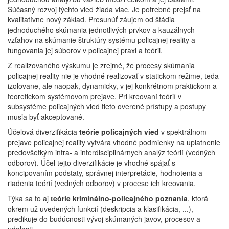
Súčasný rozvoj týchto vied žiada viac. Je potrebné prejsť na
kvalitatívne nový základ. Presunúť záujem od štádia
jednoduchého skúmania jednotlivých prvkov a kauzálnych
vzťahov na skúmanie štruktúry systému policajnej reality a
fungovania jej súborov v policajnej praxi a teórii.
Z realizovaného výskumu je zrejmé, že procesy skúmania
policajnej reality nie je vhodné realizovať v statickom režime, teda
izolovane, ale naopak, dynamicky, v jej konkrétnom praktickom a
teoretickom systémovom prejave. Pri kreovaní teórií v
subsystéme policajných vied tieto overené prístupy a postupy
musia byť akceptované.
Účelová diverzifikácia
teórie policajných vied
v spektrálnom
prejave policajnej reality vytvára vhodné podmienky na uplatnenie
predovšetkým intra- a interdisciplinárnych analýz teórií (vedných
odborov). Účel tejto diverzifikácie je vhodné spájať s
koncipovaním podstaty, správnej interpretácie, hodnotenia a
riadenia teórií (vedných odborov) v procese ich kreovania.
Týka sa to aj
teórie kriminálno-policajného poznania
, ktorá
okrem už uvedených funkcií (deskripcia a klasifikácia, ...),
predikuje do budúcnosti vývoj skúmaných javov, procesov a