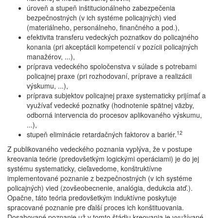
úroveň a stupeň inštitucionálneho zabezpečenia
bezpečnostných (v ich systéme policajných) vied
(materiálneho, personálneho, finančného a pod.),
efektivita transferu vedeckých poznatkov do policajného
konania (pri akceptácii kompetencií v pozícii policajných
manažérov, ...),
príprava vedeckého spoločenstva v súlade s potrebami
policajnej praxe (pri rozhodovaní, príprave a realizácii
výskumu, ...),
príprava subjektov policajnej praxe systematicky prijímať a
využívať vedecké poznatky (hodnotenie spätnej väzby,
odborná intervencia do procesov aplikovaného výskumu,
...),
12
stupeň eliminácie retardačných faktorov a bariér.
Z publikovaného vedeckého poznania vyplýva, že v postupe
kreovania teórie (predovšetkým logickými operáciami) je do jej
systému systematicky, cieľavedome, konštruktívne
implementované poznanie z bezpečnostných (v ich systéme
policajných) vied (zovšeobecnenie, analógia, dedukcia atď.).
Opačne, táto teória predovšetkým induktívne poskytuje
spracované poznanie pre ďalší proces ich konštituovania.
Dosahované poznanie už v tomto štádiu kreovania je využívané