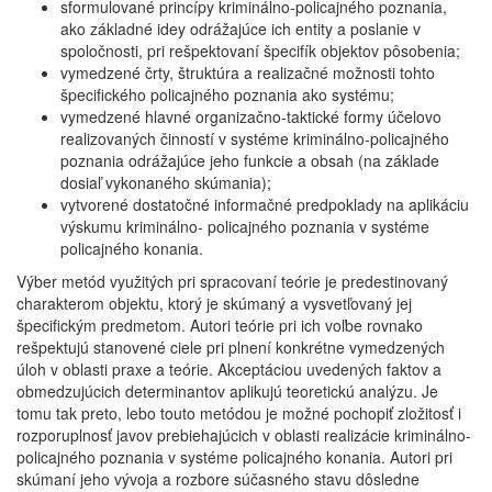
sformulované princípy kriminálno-policajného poznania,
ako základné idey odrážajúce ich entity a poslanie v
spoločnosti, pri rešpektovaní špecifík objektov pôsobenia;
vymedzené črty, štruktúra a realizačné možnosti tohto
špecifického policajného poznania ako systému;
vymedzené hlavné organizačno-taktické formy účelovo
realizovaných činností v systéme kriminálno-policajného
poznania odrážajúce jeho funkcie a obsah (na základe
dosiaľ vykonaného skúmania);
vytvorené dostatočné informačné predpoklady na aplikáciu
výskumu kriminálno- policajného poznania v systéme
policajného konania.
Výber metód využitých pri spracovaní teórie je predestinovaný
charakterom objektu, ktorý je skúmaný a vysvetľovaný jej
špecifickým predmetom. Autori teórie pri ich voľbe rovnako
rešpektujú stanovené ciele pri plnení konkrétne vymedzených
úloh v oblasti praxe a teórie. Akceptáciou uvedených faktov a
obmedzujúcich determinantov aplikujú teoretickú analýzu. Je
tomu tak preto, lebo touto metódou je možné pochopiť zložitosť i
rozporuplnosť javov prebiehajúcich v oblasti realizácie kriminálno-
policajného poznania v systéme policajného konania. Autori pri
skúmaní jeho vývoja a rozbore súčasného stavu dôsledne