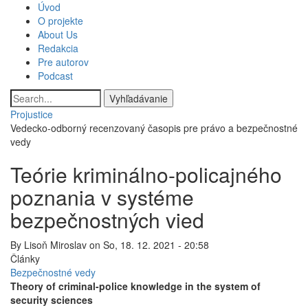
Skočiť
Úvod
Main
na
O projekte
hlavný
About Us
navigation
obsah
Redakcia
Pre autorov
Podcast
Vyhľadávanie
Projustice
Vedecko-odborný recenzovaný časopis pre právo a bezpečnostné
vedy
Teórie kriminálno-policajného
poznania v systéme
bezpečnostných vied
By
Lisoň Miroslav
on
So, 18. 12. 2021 - 20:58
Články
Bezpečnostné vedy
Theory of criminal-police knowledge in the system of
security sciences