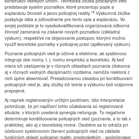
konštrukcií všetkých úrovní. Teoretická zložka policajných vied
predstavuje systém poznatkov, ktoré prezentujú popis a
16
explanáciu činností a javov policajnej reality.
Výskumná zložka
poskytuje dáta a zdôvodnenie pre tento opis a explanáciu. Vo
svojej podstate je to vysokokvalifikovaná organizovaná odborná
činnosť zameraná na získanie nových poznatkov (základný
výskum), respektíve na objavovanie postupov, ktorými možno
využiť teoretické poznatky v policajnej praxi (aplikovaný výskum).
Poznanie policajných vied je účinné a efektívne, ak systémovo
integruje obe roviny, t. j. rovinu empirickú a teoretickú. Aj keď
miera ich zastúpenia je v rôznych oblastiach poznania (dokonca
aj v rôznych vedných disciplínach) rozdielna, nemôže niektorá z
nich úplne absentovať. Presadzovanou zásadou pri konštituovaní
policajných vied je, aby zložky ich teórie a výskumu boli vzájomne
prepojené.
Aj napriek registrovaným určitým pozitívam, táto interpretácia
potvrdzuje, že pri napĺňaní tohto očakávania sú registrované
situácie, v ktorých uvedená synergia nefunguje. To negatívne
determinuje konštituovanie policajných vied (poznania, a to tak v
praktickej, ako aj v teoretickej rovine. Osobitne sa to odráža pri
účelovom systémovom členení policajných vied na základe
funkčných oblastí policajnej reality, predovšetkým - spoločenskej