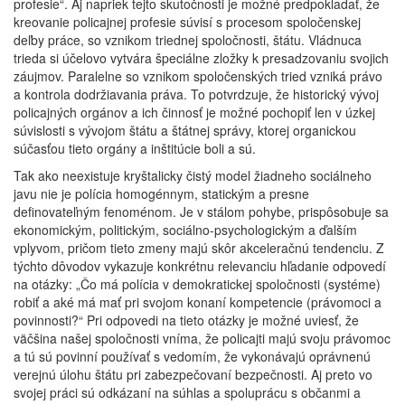
profesie“. Aj napriek tejto skutočnosti je možné predpokladať, že
kreovanie policajnej profesie súvisí s procesom spoločenskej
deľby práce, so vznikom triednej spoločnosti, štátu. Vládnuca
trieda si účelovo vytvára špeciálne zložky k presadzovaniu svojich
záujmov. Paralelne so vznikom spoločenských tried vzniká právo
a kontrola dodržiavania práva. To potvrdzuje, že historický vývoj
policajných orgánov a ich činnosť je možné pochopiť len v úzkej
súvislosti s vývojom štátu a štátnej správy, ktorej organickou
súčasťou tieto orgány a inštitúcie boli a sú.
Tak ako neexistuje kryštalicky čistý model žiadneho sociálneho
javu nie je polícia homogénnym, statickým a presne
definovateľným fenoménom. Je v stálom pohybe, prispôsobuje sa
ekonomickým, politickým, sociálno-psychologickým a ďalším
vplyvom, pričom tieto zmeny majú skôr akceleračnú tendenciu. Z
týchto dôvodov vykazuje konkrétnu relevanciu hľadanie odpovedí
na otázky: „Čo má polícia v demokratickej spoločnosti (systéme)
robiť a aké má mať pri svojom konaní kompetencie (právomoci a
povinnosti?“ Pri odpovedi na tieto otázky je možné uviesť, že
väčšina našej spoločnosti vníma, že policajti majú svoju právomoc
a tú sú povinní používať s vedomím, že vykonávajú oprávnenú
verejnú úlohu štátu pri zabezpečovaní bezpečnosti. Aj preto vo
svojej práci sú odkázaní na súhlas a spoluprácu s občanmi a