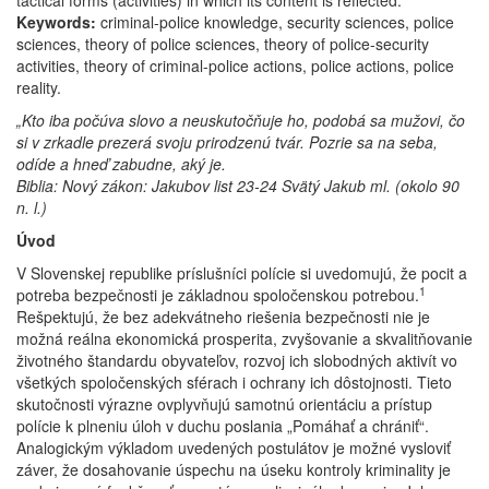
tactical forms (activities) in which its content is reflected.
Keywords:
criminal-police knowledge, security sciences, police
sciences, theory of police sciences, theory of police-security
activities, theory of criminal-police actions, police actions, police
reality.
„Kto iba počúva slovo a neuskutočňuje ho, podobá sa mužovi, čo
si v zrkadle prezerá svoju prirodzenú tvár. Pozrie sa na seba,
odíde a hneď zabudne, aký je.
Biblia: Nový zákon: Jakubov list 23-24 Svätý Jakub ml. (okolo 90
n. l.)
Úvod
V Slovenskej republike príslušníci polície si uvedomujú, že pocit a
1
potreba bezpečnosti je základnou spoločenskou potrebou.
Rešpektujú, že bez adekvátneho riešenia bezpečnosti nie je
možná reálna ekonomická prosperita, zvyšovanie a skvalitňovanie
životného štandardu obyvateľov, rozvoj ich slobodných aktivít vo
všetkých spoločenských sférach i ochrany ich dôstojnosti. Tieto
skutočnosti výrazne ovplyvňujú samotnú orientáciu a prístup
polície k plneniu úloh v duchu poslania „Pomáhať a chrániť“.
Analogickým výkladom uvedených postulátov je možné vysloviť
záver, že dosahovanie úspechu na úseku kontroly kriminality je