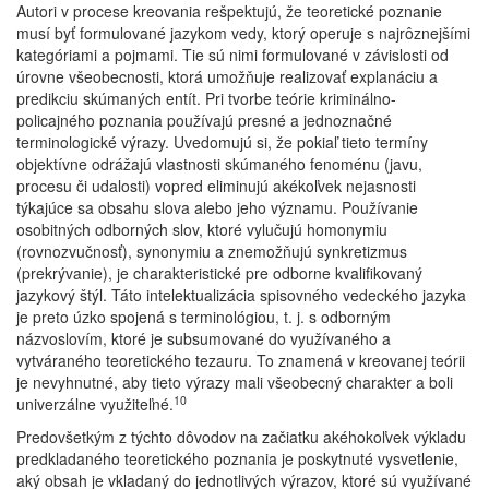
Autori v procese kreovania rešpektujú, že teoretické poznanie
musí byť formulované jazykom vedy, ktorý operuje s najrôznejšími
kategóriami a pojmami. Tie sú nimi formulované v závislosti od
úrovne všeobecnosti, ktorá umožňuje realizovať explanáciu a
predikciu skúmaných entít. Pri tvorbe teórie kriminálno-
policajného poznania používajú presné a jednoznačné
terminologické výrazy. Uvedomujú si, že pokiaľ tieto termíny
objektívne odrážajú vlastnosti skúmaného fenoménu (javu,
procesu či udalosti) vopred eliminujú akékoľvek nejasnosti
týkajúce sa obsahu slova alebo jeho významu. Používanie
osobitných odborných slov, ktoré vylučujú homonymiu
(rovnozvučnosť), synonymiu a znemožňujú synkretizmus
(prekrývanie), je charakteristické pre odborne kvalifikovaný
jazykový štýl. Táto intelektualizácia spisovného vedeckého jazyka
je preto úzko spojená s terminológiou, t. j. s odborným
názvoslovím, ktoré je subsumované do využívaného a
vytváraného teoretického tezauru. To znamená v kreovanej teórii
je nevyhnutné, aby tieto výrazy mali všeobecný charakter a boli
10
univerzálne využiteľné.
Predovšetkým z týchto dôvodov na začiatku akéhokoľvek výkladu
predkladaného teoretického poznania je poskytnuté vysvetlenie,
aký obsah je vkladaný do jednotlivých výrazov, ktoré sú využívané