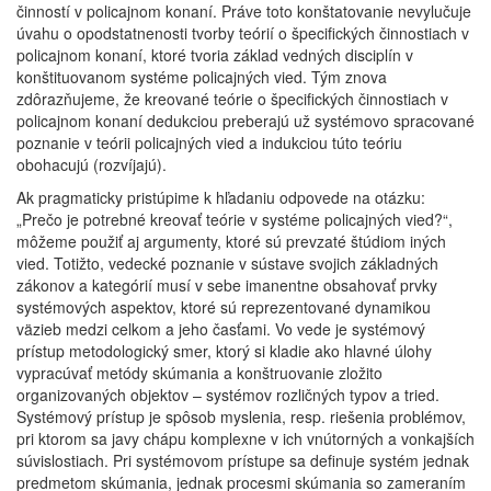
činností v policajnom konaní. Práve toto konštatovanie nevylučuje
úvahu o opodstatnenosti tvorby teórií o špecifických činnostiach v
policajnom konaní, ktoré tvoria základ vedných disciplín v
konštituovanom systéme policajných vied. Tým znova
zdôrazňujeme, že kreované teórie o špecifických činnostiach v
policajnom konaní dedukciou preberajú už systémovo spracované
poznanie v teórii policajných vied a indukciou túto teóriu
obohacujú (rozvíjajú).
Ak pragmaticky pristúpime k hľadaniu odpovede na otázku:
„Prečo je potrebné kreovať teórie v systéme policajných vied?“,
môžeme použiť aj argumenty, ktoré sú prevzaté štúdiom iných
vied. Totižto, vedecké poznanie v sústave svojich základných
zákonov a kategórií musí v sebe imanentne obsahovať prvky
systémových aspektov, ktoré sú reprezentované dynamikou
väzieb medzi celkom a jeho časťami. Vo vede je systémový
prístup metodologický smer, ktorý si kladie ako hlavné úlohy
vypracúvať metódy skúmania a konštruovanie zložito
organizovaných objektov – systémov rozličných typov a tried.
Systémový prístup je spôsob myslenia, resp. riešenia problémov,
pri ktorom sa javy chápu komplexne v ich vnútorných a vonkajších
súvislostiach. Pri systémovom prístupe sa definuje systém jednak
predmetom skúmania, jednak procesmi skúmania so zameraním