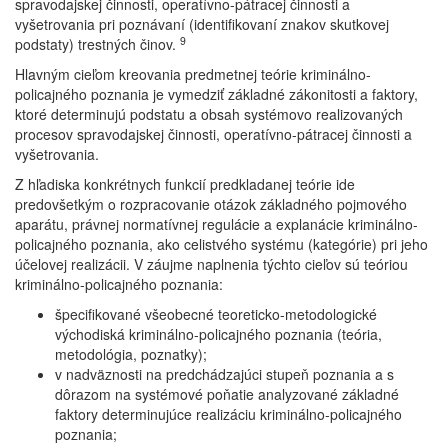
spravodajskej činnosti, operatívno-pátracej činnosti a
vyšetrovania pri poznávaní (identifikovaní znakov skutkovej
9
podstaty) trestných činov.
Hlavným cieľom kreovania predmetnej teórie kriminálno-
policajného poznania je vymedziť základné zákonitosti a faktory,
ktoré determinujú podstatu a obsah systémovo realizovaných
procesov spravodajskej činnosti, operatívno-pátracej činnosti a
vyšetrovania.
Z hľadiska konkrétnych funkcií predkladanej teórie ide
predovšetkým o rozpracovanie otázok základného pojmového
aparátu, právnej normatívnej regulácie a explanácie kriminálno-
policajného poznania, ako celistvého systému (kategórie) pri jeho
účelovej realizácii. V záujme naplnenia týchto cieľov sú teóriou
kriminálno-policajného poznania:
špecifikované všeobecné teoreticko-metodologické
východiská kriminálno-policajného poznania (teória,
metodológia, poznatky);
v nadväznosti na predchádzajúci stupeň poznania a s
dôrazom na systémové poňatie analyzované základné
faktory determinujúce realizáciu kriminálno-policajného
poznania;