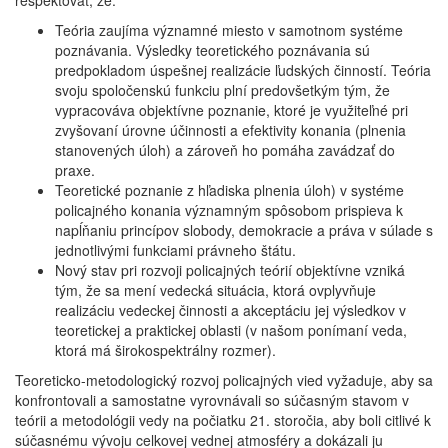
rešpektovať, že:
Teória zaujíma významné miesto v samotnom systéme
poznávania. Výsledky teoretického poznávania sú
predpokladom úspešnej realizácie ľudských činností. Teória
svoju spoločenskú funkciu plní predovšetkým tým, že
vypracováva objektívne poznanie, ktoré je využiteľné pri
zvyšovaní úrovne účinnosti a efektivity konania (plnenia
stanovených úloh) a zároveň ho pomáha zavádzať do
praxe.
Teoretické poznanie z hľadiska plnenia úloh) v systéme
policajného konania významným spôsobom prispieva k
napĺňaniu princípov slobody, demokracie a práva v súlade s
jednotlivými funkciami právneho štátu.
Nový stav pri rozvoji policajných teórií objektívne vzniká
tým, že sa mení vedecká situácia, ktorá ovplyvňuje
realizáciu vedeckej činnosti a akceptáciu jej výsledkov v
teoretickej a praktickej oblasti (v našom ponímaní veda,
ktorá má širokospektrálny rozmer).
Teoreticko-metodologický rozvoj policajných vied vyžaduje, aby sa
konfrontovali a samostatne vyrovnávali so súčasným stavom v
teórii a metodológii vedy na počiatku 21. storočia, aby boli citlivé k
súčasnému vývoju celkovej vednej atmosféry a dokázali ju