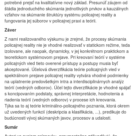
potrebné prejsť na kvalitatívne nový základ. Presunúť záujem od
štádia jednoduchého skúmania jednotlivých prvkov a kauzálnych
vzťahov na skúmanie štruktúry systému policajnej reality a
fungovania jej súborov v policajnej praxi a teórii.
Záver
Z nami realizovaného výskumu je zrejmé, že procesy skúmania
policajnej reality nie je vhodné realizovať v statickom režime, teda
izolovane, ale naopak, dynamicky, v jej konkrétnom praktickom a
teoretickom systémovom prejave. Pri kreovaní teórií v systéme
policajných vied tieto overené prístupy a postupy musia byť
akceptované. Účelová diverzifikácia teórie policajných vied v
spektrálnom prejave policajnej reality vytvára vhodné podmienky
na uplatnenie predovšetkým intra a interdisciplinárnych analýz
teórií (vedných odborov). Účel tejto diverzifikácie je vhodné spájať
s koncipovaním podstaty, správnej interpretácie, hodnotenia a
riadenia teórií (vedných odborov) v procese ich kreovania.
Týka sa to aj teórie kriminálno-policajného poznania, ktorá okrem
už uvedených funkcií (deskripcia a klasifikácia, ...), predikuje do
budúcnosti vývoj skúmaných javov, procesov a udalosti.
Sumár