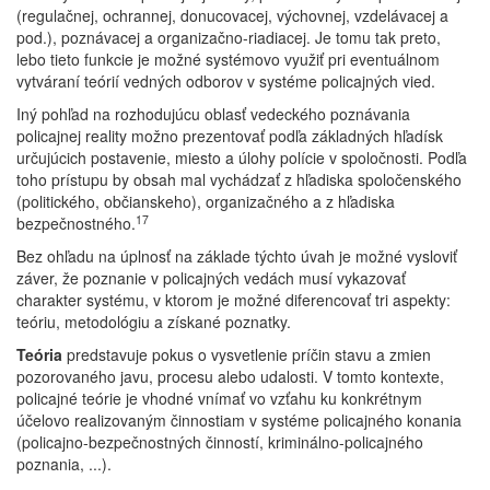
(regulačnej, ochrannej, donucovacej, výchovnej, vzdelávacej a
pod.), poznávacej a organizačno-riadiacej. Je tomu tak preto,
lebo tieto funkcie je možné systémovo využiť pri eventuálnom
vytváraní teórií vedných odborov v systéme policajných vied.
Iný pohľad na rozhodujúcu oblasť vedeckého poznávania
policajnej reality možno prezentovať podľa základných hľadísk
určujúcich postavenie, miesto a úlohy polície v spoločnosti. Podľa
toho prístupu by obsah mal vychádzať z hľadiska spoločenského
(politického, občianskeho), organizačného a z hľadiska
17
bezpečnostného.
Bez ohľadu na úplnosť na základe týchto úvah je možné vysloviť
záver, že poznanie v policajných vedách musí vykazovať
charakter systému, v ktorom je možné diferencovať tri aspekty:
teóriu, metodológiu a získané poznatky.
Teória
predstavuje pokus o vysvetlenie príčin stavu a zmien
pozorovaného javu, procesu alebo udalosti. V tomto kontexte,
policajné teórie je vhodné vnímať vo vzťahu ku konkrétnym
účelovo realizovaným činnostiam v systéme policajného konania
(policajno-bezpečnostných činností, kriminálno-policajného
poznania, ...).