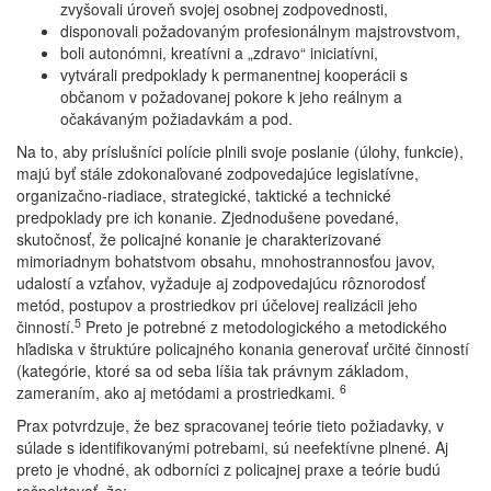
zvyšovali úroveň svojej osobnej zodpovednosti,
disponovali požadovaným profesionálnym majstrovstvom,
boli autonómni, kreatívni a „zdravo“ iniciatívni,
vytvárali predpoklady k permanentnej kooperácii s
občanom v požadovanej pokore k jeho reálnym a
očakávaným požiadavkám a pod.
Na to, aby príslušníci polície plnili svoje poslanie (úlohy, funkcie),
majú byť stále zdokonaľované zodpovedajúce legislatívne,
organizačno-riadiace, strategické, taktické a technické
predpoklady pre ich konanie. Zjednodušene povedané,
skutočnosť, že policajné konanie je charakterizované
mimoriadnym bohatstvom obsahu, mnohostrannosťou javov,
udalostí a vzťahov, vyžaduje aj zodpovedajúcu rôznorodosť
metód, postupov a prostriedkov pri účelovej realizácii jeho
5
činností.
Preto je potrebné z metodologického a metodického
hľadiska v štruktúre policajného konania generovať určité činností
(kategórie, ktoré sa od seba líšia tak právnym základom,
6
zameraním, ako aj metódami a prostriedkami.
Prax potvrdzuje, že bez spracovanej teórie tieto požiadavky, v
súlade s identifikovanými potrebami, sú neefektívne plnené. Aj
preto je vhodné, ak odborníci z policajnej praxe a teórie budú