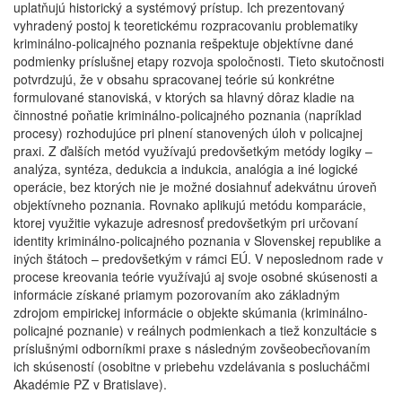
uplatňujú historický a systémový prístup. Ich prezentovaný
vyhradený postoj k teoretickému rozpracovaniu problematiky
kriminálno-policajného poznania rešpektuje objektívne dané
podmienky príslušnej etapy rozvoja spoločnosti. Tieto skutočnosti
potvrdzujú, že v obsahu spracovanej teórie sú konkrétne
formulované stanoviská, v ktorých sa hlavný dôraz kladie na
činnostné poňatie kriminálno-policajného poznania (napríklad
procesy) rozhodujúce pri plnení stanovených úloh v policajnej
praxi. Z ďalších metód využívajú predovšetkým metódy logiky –
analýza, syntéza, dedukcia a indukcia, analógia a iné logické
operácie, bez ktorých nie je možné dosiahnuť adekvátnu úroveň
objektívneho poznania. Rovnako aplikujú metódu komparácie,
ktorej využitie vykazuje adresnosť predovšetkým pri určovaní
identity kriminálno-policajného poznania v Slovenskej republike a
iných štátoch – predovšetkým v rámci EÚ. V neposlednom rade v
procese kreovania teórie využívajú aj svoje osobné skúsenosti a
informácie získané priamym pozorovaním ako základným
zdrojom empirickej informácie o objekte skúmania (kriminálno-
policajné poznanie) v reálnych podmienkach a tiež konzultácie s
príslušnými odborníkmi praxe s následným zovšeobecňovaním
ich skúseností (osobitne v priebehu vzdelávania s poslucháčmi
Akadémie PZ v Bratislave).