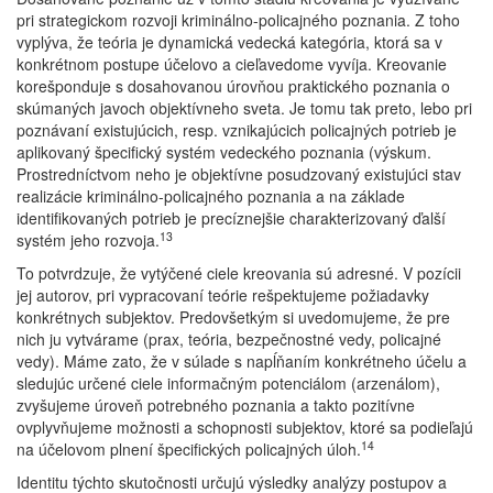
pri strategickom rozvoji kriminálno-policajného poznania. Z toho
vyplýva, že teória je dynamická vedecká kategória, ktorá sa v
konkrétnom postupe účelovo a cieľavedome vyvíja. Kreovanie
korešponduje s dosahovanou úrovňou praktického poznania o
skúmaných javoch objektívneho sveta. Je tomu tak preto, lebo pri
poznávaní existujúcich, resp. vznikajúcich policajných potrieb je
aplikovaný špecifický systém vedeckého poznania (výskum.
Prostredníctvom neho je objektívne posudzovaný existujúci stav
realizácie kriminálno-policajného poznania a na základe
identifikovaných potrieb je precíznejšie charakterizovaný ďalší
13
systém jeho rozvoja.
To potvrdzuje, že vytýčené ciele kreovania sú adresné. V pozícii
jej autorov, pri vypracovaní teórie rešpektujeme požiadavky
konkrétnych subjektov. Predovšetkým si uvedomujeme, že pre
nich ju vytvárame (prax, teória, bezpečnostné vedy, policajné
vedy). Máme zato, že v súlade s napĺňaním konkrétneho účelu a
sledujúc určené ciele informačným potenciálom (arzenálom),
zvyšujeme úroveň potrebného poznania a takto pozitívne
ovplyvňujeme možnosti a schopnosti subjektov, ktoré sa podieľajú
14
na účelovom plnení špecifických policajných úloh.
Identitu týchto skutočnosti určujú výsledky analýzy postupov a