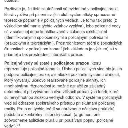
udalosti.
Pozitívne je, že tieto skutočnosti sú evidentné v policajnej praxi,
ktorá využíva pri plnení svojich úloh systematicky spracované
teoretické poznanie v policajných vedách. Je tomu tak preto (z
výsledkov skúmania týchto vzťahov vyplýva), lebo policajné vedy
sú v súčasnej dobe konštituované v súlade s existujúcimi
(identifikovanými) spoločenskými a policajnými potrebami
(praktickými a teoretickými). Prostredníctvom teórií o špecifických
činnostiach v policajnom konaní (ich základom je výskum) sú v
priamej a bezprostrednej interakcii s praxou.
Policajné vedy
sú späté s
policajnou praxou
, ktorú
reprezentuje policajné konanie. Úlohou policajných vied nie je len
podpora policajnej praxe, ale hlboké poznanie systému činností,
ktorý vytvárajú účelovo realizované policajné aktivity. Ich
mnohotvárnu rôznorodosť je možné označiť za základný
determinant pri vytváraní a diverzifikácii policajných teórií, ktoré
sú nevyhnutnou zložkou vedných odborov. V systéme policajných
vied sú odrazom spektrálneho prístupu pri skúmaní policajnej
reality. Preto od týchto teórií sa oprávnene očakáva praktická
podstata a konkrétny historický obsah (argument pre
zdôvodnenie aplikácie plurálu pri používaní pojmu „policajné
24
vedy“).