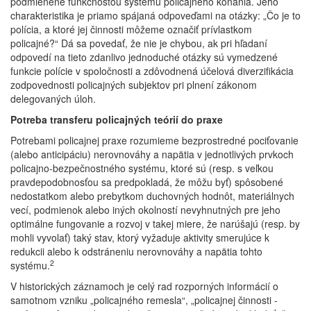
podmienené funkčnosťou systému policajného konania. Jeho
charakteristika je priamo spájaná odpoveďami na otázky: „Čo je to
polícia, a ktoré jej činnosti môžeme označiť prívlastkom
policajné?“ Dá sa povedať, že nie je chybou, ak pri hľadaní
odpovedí na tieto zdanlivo jednoduché otázky sú vymedzené
funkcie polície v spoločnosti a zdôvodnená účelová diverzifikácia
zodpovednosti policajných subjektov pri plnení zákonom
delegovaných úloh.
Potreba transferu policajných teórií do praxe
Potrebami policajnej praxe rozumieme bezprostredné pociťovanie
(alebo anticipáciu) nerovnováhy a napätia v jednotlivých prvkoch
policajno-bezpečnostného systému, ktoré sú (resp. s veľkou
pravdepodobnosťou sa predpokladá, že môžu byť) spôsobené
nedostatkom alebo prebytkom duchovných hodnôt, materiálnych
vecí, podmienok alebo iných okolností nevyhnutných pre jeho
optimálne fungovanie a rozvoj v takej miere, že narúšajú (resp. by
mohli vyvolať) taký stav, ktorý vyžaduje aktivity smerujúce k
redukcii alebo k odstráneniu nerovnováhy a napätia tohto
2
systému.
V historických záznamoch je celý rad rozporných informácií o
samotnom vzniku „policajného remesla“, „policajnej činnosti -