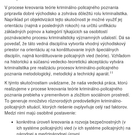
V procese kreovania teórie kriminálno-policajného poznania
pripravila dobré východisko a zohráva dôležitú rolu kriminalistika.
Napríklad pri objektivizácii tejto skutočnosti je možné využiť jej
orientáciu (najmä v posledných rokoch) na určitú unifikáciu
základných pojmov a kategórií týkajúcich sa osobitostí
poznávacieho procesu kriminalisticky významných udalostí. Dá sa
povedať, že táto vedná disciplína vytvorila vhodný východiskový
priestor na orientáciu aj na konštituovanie iných špeciálnych
disciplín, najmä konštituovanie policajných vied (teórie). Vzhľadom
na historickú a súčasnú vedecko-teoretickú akceptáciu vytvára
kriminalistika pre realizáciu procesov kriminálno-policajného
11
poznania metodologický, metodický a technický aparát.
K týmto skutočnostiam uvádzame, že naša vedecká práca, ktorú
realizujeme v procese kreovania teórie kriminálno-policajného
poznania prebieha v premenlivom a zložitom sociálnom prostredí.
To generuje množstvo rôznorodých predovšetkým kriminálno-
policajných situácií, ktorých riešenie ovplyvňuje celý rad faktorov.
Medzi nimi majú osobitné postavenie:
konkrétna úroveň kreovania a rozvoja bezpečnostných (v
ich systéme policajných) vied (v ich systéme policajných) na
národnej a medzinárodnej úrovni,