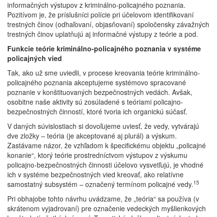
informačných výstupov z kriminálno-policajného poznania.
Pozitívom je, že príslušníci polície pri účelovom identifikovaní
trestných činov (odhaľovaní, objasňovaní) spoločensky závažných
trestných činov uplatňujú aj informačné výstupy z teórie a pod.
Funkcie teórie kriminálno-policajného poznania v systéme
policajných vied
Tak, ako už sme uviedli, v procese kreovania teórie kriminálno-
policajného poznania akceptujeme systémovo spracované
poznanie v konštituovaných bezpečnostných vedách. Avšak,
osobitne naše aktivity sú zosúladené s teóriami policajno-
bezpečnostných činností, ktoré tvoria ich organickú súčasť.
V daných súvislostiach si dovoľujeme uviesť, že vedy, vytvárajú
dve zložky – teória (je akceptované aj plurál) a výskum.
Zastávame názor, že vzhľadom k špecifickému objektu „policajné
konanie“, ktorý teórie prostredníctvom výstupov z výskumu
policajno-bezpečnostných činnosti účelovo vysvetľujú, je vhodné
ich v systéme bezpečnostných vied kreovať, ako relatívne
15
samostatný subsystém – označený termínom policajné vedy.
Pri obhajobe tohto návrhu uvádzame, že „teória“ sa používa (v
skrátenom vyjadrovaní) pre označenie vedeckých myšlienkových