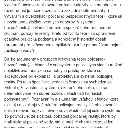
vytvárajú účelovo realizované policajné aktivity. Ich mnohotvárnu
rôznorodosť je možné označiť za základný determinant pri
vytváraní a diverzifikácii policajno-bezpečnostných teórií, ktoré sú
nevyhnutnou zložkou vedných odborov. V systéme
bezpečnostných vied sú odrazom spektrálneho prístupu pri
skúmaní policajnej reality. Preto od týchto teórií sa oprávnene
očakáva praktická podstata a konkrétny historický obsah
(argument pre zdôvodnenie aplikácie plurálu pri používaní pojmu
„policajné vedy“).
Ďalšie argumenty v prospech kreovania teórií policajno-
bezpečnostných činností v subsystéme policajných vied je možné
objektivizovať analýzou samotných prístupov, ktoré sú
akceptované pri explanácii a projektovaní systému policajnej
reality. Pri tejto špecifickej vedeckej činnosti sa vychádza zo
zistenia, že vlastnosti systému, ako určitého celku, nie sú
determinované len super pozíciou vlastností tvoriacich
23
podsystémy.
Poznávaním a skúmaním vzťahov, efektov, ktoré
existujú a vznikajú v štruktúre policajnej reality, sú objavované
ďalšie relevantné, kvalitatívne nové vlastnosti jej celého systému.
To potvrdzuje, že zložitosť, bohatosť policajnej reality, ktorú by
mali skúmať policajné vedy, nie je možné charakterizovať len
jednoduchou analýzou väzieb medzi celkom a jej časťami.