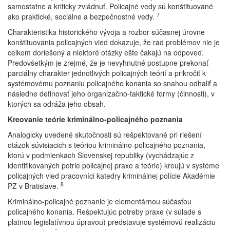
samostatne a kriticky zvládnuť. Policajné vedy sú konštituované
7
ako praktické, sociálne a bezpečnostné vedy.
Charakteristika historického vývoja a rozbor súčasnej úrovne
konštituovania policajných vied dokazuje, že rad problémov nie je
celkom doriešený a niektoré otázky ešte čakajú na odpoveď.
Predovšetkým je zrejmé, že je nevyhnutné postupne prekonať
parciálny charakter jednotlivých policajných teórií a prikročiť k
systémovému poznaniu policajného konania so snahou odhaliť a
následne definovať jeho organizačno-taktické formy (činnosti), v
ktorých sa odráža jeho obsah.
Kreovanie teórie kriminálno-policajného poznania
Analogicky uvedené skutočnosti sú rešpektované pri riešení
otázok súvisiacich s teóriou kriminálno-policajného poznania,
ktorú v podmienkach Slovenskej republiky (vychádzajúc z
identifikovaných potrie policajnej praxe a teórie) kreujú v systéme
policajných vied pracovníci katedry kriminálnej polície Akadémie
8
PZ v Bratislave.
Kriminálno-policajné poznanie je elementárnou súčasťou
policajného konania. Rešpektujúc potreby praxe (v súlade s
platnou legislatívnou úpravou) predstavuje systémovú realizáciu