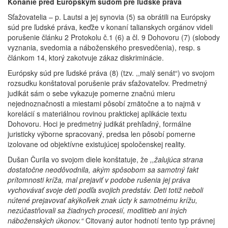
Konanie pred Európskym súdom pre ľudské práva
Sťažovatelia – p. Lautsi a jej synovia (5) sa obrátili na Európsky
súd pre ľudské práva, keďže v konaní talianskych orgánov videli
porušenie článku 2 Protokolu č.1 (6) a čl. 9 Dohovoru (7) (slobody
vyznania, svedomia a náboženského presvedčenia), resp. s
článkom 14, ktorý zakotvuje zákaz diskriminácie.
Európsky súd pre ľudské práva (8) (tzv. ,,malý senát“) vo svojom
rozsudku konštatoval porušenie práv sťažovateľov. Predmetný
judikát sám o sebe vykazuje pomerne značnú mieru
nejednoznačnosti a miestami pôsobí zmätočne a to najmä v
korelácií s materiálnou rovinou praktickej aplikácie textu
Dohovoru. Hoci je predmetný judikát prehľadný, formálne
juristicky výborne spracovaný, predsa len pôsobí pomerne
izolovane od objektívne existujúcej spoločenskej reality.
Dušan Čurila vo svojom diele konštatuje, že
,,žalujúca strana
dostatočne neodôvodnila, akým spôsobom sa samotný fakt
prítomnosti kríža, mal prejaviť v podobe rušenia jej práva
vychovávať svoje deti podľa svojich predstáv. Deti totiž neboli
nútené prejavovať akýkoľvek znak úcty k samotnému krížu,
nezúčastňovali sa žiadnych procesií, modlitieb ani iných
náboženských úkonov.“
Citovaný autor hodnotí tento typ právnej