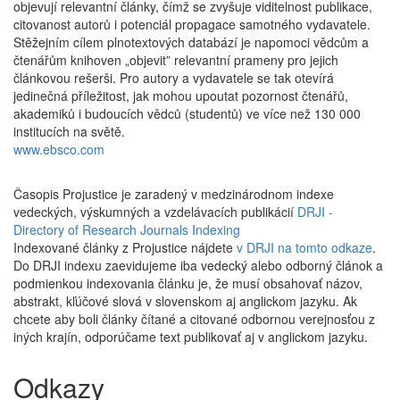
objevují relevantní články, čímž se zvyšuje viditelnost publikace,
citovanost autorů i potenciál propagace samotného vydavatele.
Stěžejním cílem plnotextových databází je napomoci vědcům a
čtenářům knihoven „objevit” relevantní prameny pro jejich
článkovou rešerši. Pro autory a vydavatele se tak otevírá
jedinečná příležitost, jak mohou upoutat pozornost čtenářů,
akademiků i budoucích vědců (studentů) ve více než 130 000
institucích na světě.
www.ebsco.com
Časopis Projustice je zaradený v medzinárodnom indexe
vedeckých, výskumných a vzdelávacích publikácií
DRJI -
Directory of Research Journals Indexing
Indexované články z Projustice nájdete
v DRJI na tomto odkaze
.
Do DRJI indexu zaevidujeme iba vedecký alebo odborný článok a
podmienkou indexovania článku je, že musí obsahovať názov,
abstrakt, kľúčové slová v slovenskom aj anglickom jazyku. Ak
chcete aby boli články čítané a citované odbornou verejnosťou z
iných krajín, odporúčame text publikovať aj v anglickom jazyku.
Odkazy