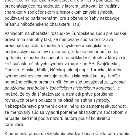
predchádzajúce rozhodnutie, v ktorom judikoval, že tradičný
charakter v spoločenskom a historickom zmysle symbolu
používaného parlamentármi pre zloženie prísahy nezbavuje
prísahu náboženského charakteru. (13)
Vzhľadom na charakter rozsudkov Európskeho súdu pre ľudské
práva a na samotný fakt, že menovaný súd sa pridržiava
predchádzajúcich rozhodnutí v systéme analogickom s
anglosaským case-law systémom, je ťažké odhadnúť, čo by
aplikácia rozhodnutia spôsobila napríklad v štátoch, v ktorých je
kríž súčasťou štátnych symbolov (napríklad SR, Švajčiarsko,
Dánsko, Fínsko, Malta, Nórsko), ale aj napr. Turecka, ktorého
symbol polmesiaca evokuje tradíciu islamskej kultúry. Keďže
nemožno celkom presne určiť, čo by súd považoval za
,,presah
používania symbolov v špecifickom historickom kontexte“
, je
možné, že by ďalší sťažovatelia namietli práve porušenie
rovnakých práv s odkazom na oficiálne štátne symboly.
Nebezpečenstvo pramení okrem iného zo samotnej skutočnosti,
že menovaný súd sa vyjadril pomerne abstraktným spôsobom v
prípade, keď mal podľa názoru autora použiť konkrétnu
formuláciu.
K porušeniu práva na vzdelanie uvádza Dušan Čurila porovnanie