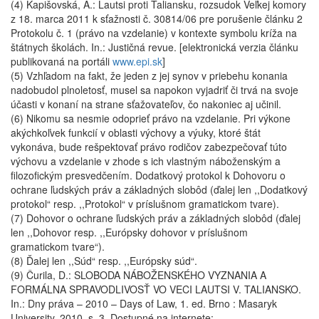
(4) Kapišovská, A.: Lautsi proti Taliansku, rozsudok Veľkej komory
z 18. marca 2011 k sťažnosti č. 30814/06 pre porušenie článku 2
Protokolu č. 1 (právo na vzdelanie) v kontexte symbolu kríža na
štátnych školách. In.: Justičná revue. [elektronická verzia článku
publikovaná na portáli
www.epi.sk
]
(5) Vzhľadom na fakt, že jeden z jej synov v priebehu konania
nadobudol plnoletosť, musel sa napokon vyjadriť či trvá na svoje
účasti v konaní na strane sťažovateľov, čo nakoniec aj učinil.
(6) Nikomu sa nesmie odoprieť právo na vzdelanie. Pri výkone
akýchkoľvek funkcií v oblasti výchovy a výuky, ktoré štát
vykonáva, bude rešpektovať právo rodičov zabezpečovať túto
výchovu a vzdelanie v zhode s ich vlastným náboženským a
filozofickým presvedčením. Dodatkový protokol k Dohovoru o
ochrane ľudských práv a základných slobôd (ďalej len ,,Dodatkový
protokol“ resp. ,,Protokol“ v príslušnom gramatickom tvare).
(7) Dohovor o ochrane ľudských práv a základných slobôd (ďalej
len ,,Dohovor resp. ,,Európsky dohovor v príslušnom
gramatickom tvare“).
(8) Ďalej len ,,Súd“ resp. ,,Európsky súd“.
(9) Čurila, D.: SLOBODA NÁBOŽENSKÉHO VYZNANIA A
FORMÁLNA SPRAVODLIVOSŤ VO VECI LAUTSI V. TALIANSKO.
In.: Dny práva – 2010 – Days of Law, 1. ed. Brno : Masaryk
University, 2010. s. 3. Dostupné na internete: