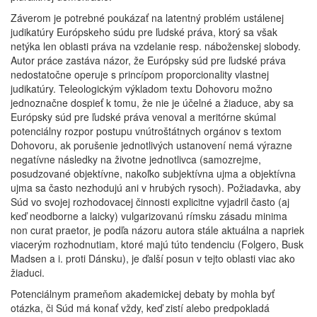
Záverom je potrebné poukázať na latentný problém ustálenej
judikatúry Európskeho súdu pre ľudské práva, ktorý sa však
netýka len oblasti práva na vzdelanie resp. náboženskej slobody.
Autor práce zastáva názor, že Európsky súd pre ľudské práva
nedostatočne operuje s princípom proporcionality vlastnej
judikatúry. Teleologickým výkladom textu Dohovoru možno
jednoznačne dospieť k tomu, že nie je účelné a žiaduce, aby sa
Európsky súd pre ľudské práva venoval a meritórne skúmal
potenciálny rozpor postupu vnútroštátnych orgánov s textom
Dohovoru, ak porušenie jednotlivých ustanovení nemá výrazne
negatívne následky na životne jednotlivca (samozrejme,
posudzované objektívne, nakoľko subjektívna ujma a objektívna
ujma sa často nezhodujú ani v hrubých rysoch). Požiadavka, aby
Súd vo svojej rozhodovacej činnosti explicitne vyjadril často (aj
keď neodborne a laicky) vulgarizovanú rímsku zásadu minima
non curat praetor, je podľa názoru autora stále aktuálna a napriek
viacerým rozhodnutiam, ktoré majú túto tendenciu (Folgero, Busk
Madsen a i. proti Dánsku), je ďalší posun v tejto oblasti viac ako
žiaduci.
Potenciálnym prameňom akademickej debaty by mohla byť
otázka, či Súd má konať vždy, keď zistí alebo predpokladá