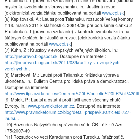
Protokolu č. 1 (právo na vzdelanie) a článku 9 Dohovoru (sloboda
myslenia, svedomia a vierovyznania). In.: Justičná revue.
[elektronická verzia článku publikovaná na portáli
www.epi.sk
]
[6] Kapišovská, A.: Lautsi proti Taliansku, rozsudok Veľkej komory
z 18. marca 2011 k sťažnosti č. 30814/06 pre porušenie článku 2
Protokolu č. 1 (právo na vzdelanie) v kontexte symbolu kríža na
štátnych školách. In.: Justičná revue. [elektronická verzia článku
publikovaná na portáli
www.epi.sk
]
[7] Kühn, Z.: Krucifixy v evropských veřejných školách. In.:
http://jinepravo.blogspot.sk
. Dostupné na internete :
http://jinepravo.blogspot.sk/2011/03/krucifixy-v-evropskych-
verejnych.h…
[8] Mareková, M.: Lautsi proti Taliansku: Križiacka výprava
ukončená. In.: Bulletin Centra pro lidská práva a demokratizaci.
Dostupné na internete:
http://www.iips.cz/data/files/Centrum%20LP/bulletin%20LP/Vol.%20II
[9] Molek, P.: Lautsi a ostatní proti Itálii aneb všechny chutě
Evropy. In.:
www.pravnickeforum.cz
. Dostupné na internete:
http://www.pravnickeforum.cz/blog/detail-prispevku/articleid-727-
lautsi…
[10] Rozsudok Najvyššieho správneho súdu ČR - č.k.: 9 Azs
175/2007-49
[11] Rozsudok vo veci Karaduman proti Turecku, (sťažnosť č.