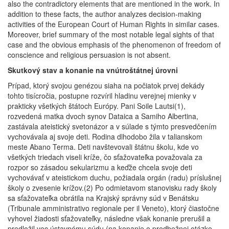
also the contradictory elements that are mentioned in the work. In
addition to these facts, the author analyzes decision-making
activities of the European Court of Human Rights in similar cases.
Moreover, brief summary of the most notable legal sights of that
case and the obvious emphasis of the phenomenon of freedom of
conscience and religious persuasion is not absent.
Skutkový stav a konanie na vnútroštátnej úrovni
Prípad, ktorý svojou genézou siaha na počiatok prvej dekády
tohto tisícročia, postupne rozvíril hladinu verejnej mienky v
prakticky všetkých štátoch Európy. Pani Soile Lautsi(1),
rozvedená matka dvoch synov Dataica a Samiho Albertina,
zastávala ateistický svetonázor a v súlade s týmto presvedčením
vychovávala aj svoje deti. Rodina dlhodobo žila v talianskom
meste Abano Terma. Deti navštevovali štátnu školu, kde vo
všetkých triedach viseli kríže, čo sťažovateľka považovala za
rozpor so zásadou sekularizmu a keďže chcela svoje deti
vychovávať v ateistickom duchu, požiadala orgán (radu) príslušnej
školy o zvesenie krížov.(2) Po odmietavom stanovisku rady školy
sa sťažovateľka obrátila na Krajský správny súd v Benátsku
(Tribunale amministrativo regionale per il Veneto), ktorý čiastočne
vyhovel žiadosti sťažovateľky, následne však konanie prerušil a
predložil vec ústavnému súdu (na konanie o predbežnej otázke,