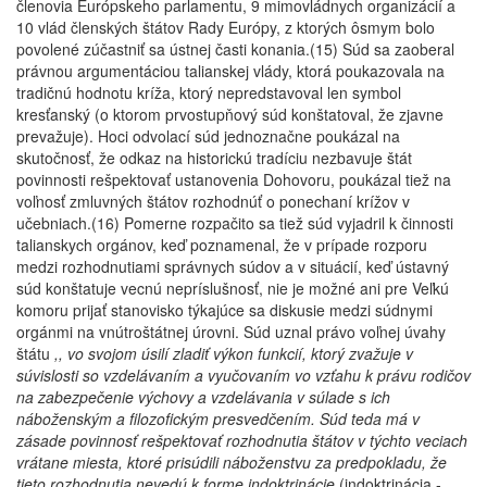
členovia Európskeho parlamentu, 9 mimovládnych organizácií a
10 vlád členských štátov Rady Európy, z ktorých ôsmym bolo
povolené zúčastniť sa ústnej časti konania.(15) Súd sa zaoberal
právnou argumentáciou talianskej vlády, ktorá poukazovala na
tradičnú hodnotu kríža, ktorý nepredstavoval len symbol
kresťanský (o ktorom prvostupňový súd konštatoval, že zjavne
prevažuje). Hoci odvolací súd jednoznačne poukázal na
skutočnosť, že odkaz na historickú tradíciu nezbavuje štát
povinnosti rešpektovať ustanovenia Dohovoru, poukázal tiež na
voľnosť zmluvných štátov rozhodnúť o ponechaní krížov v
učebniach.(16) Pomerne rozpačito sa tiež súd vyjadril k činnosti
talianskych orgánov, keď poznamenal, že v prípade rozporu
medzi rozhodnutiami správnych súdov a v situácií, keď ústavný
súd konštatuje vecnú nepríslušnosť, nie je možné ani pre Veľkú
komoru prijať stanovisko týkajúce sa diskusie medzi súdnymi
orgánmi na vnútroštátnej úrovni. Súd uznal právo voľnej úvahy
štátu
,, vo svojom úsilí zladiť výkon funkcií, ktorý zvažuje v
súvislosti so vzdelávaním a vyučovaním vo vzťahu k právu rodičov
na zabezpečenie výchovy a vzdelávania v súlade s ich
náboženským a filozofickým presvedčením. Súd teda má v
zásade povinnosť rešpektovať rozhodnutia štátov v týchto veciach
vrátane miesta, ktoré prisúdili náboženstvu za predpokladu, že
tieto rozhodnutia nevedú k forme indoktrinácie
(indoktrinácia -