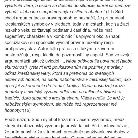
vyjadruje vieru, a osoba sa dostala do situácie, ktorej sa nemôže
vyhnúť, alebo len s neprimeraným úsilím a obetou.“
(11) Súd
chcel argumentáciou pravdepodobne naznačiť, že prítomnosť
kresťanských symbolov v triedach, teda v miestach, kde sa žiaci
nízkeho veku zdržiavajú podstatnú časť dňa, môže mať
sugestívny charakter a v kombinácií s vplyvom okolia (napr.
spolužiakov) sú spôsobilé vyvolať právne neželaný resp.
protiprávny stav. Autor tejto práce sa s takýmto záverom
nestotožňuje, resp. kladie do pozornosti iný aspekt. Súd vo svojej
argumentácií taktiež uviedol :
,,Vláda odôvodnila povinnosť (alebo
skutočnosť) vystaviť kríž poukazovaním na pozitívny morálny
odkaz kresťanskej viery, ktorá sa pretvorila do svetských
ústavných hodnôt, na úlohu náboženstva v talianskej histórii, ako
aj na jej zakorenenie do tradícií krajiny. Vláda prisudzuje krížu
neutrálny a svetský význam odkazom na taliansku históriu a
tradície, úzko spojené s kresťanstvom. Vláda tvrdila, že kríž je
náboženským symbolom, ale môže tiež reprezentovať iné
hodnoty.“
(12)
Podľa názoru Súdu symbol kríža má viacero významov, medzi
ktorými náboženský význam je prevládajúci. Súd zastáva názor,
že prítomnosť kríža v triedach presahuje používanie symbolov v
špecifickom historickom kontexte. Okrem iného poukázal na