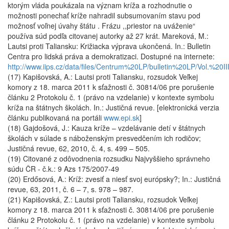
ktorým vláda poukázala na význam kríža a rozhodnutie o
možnosti ponechať kríže nahradil subsumovaním stavu pod
možnosť voľnej úvahy štátu . Frázu ,,priestor na uváženie“
používa súd podľa citovanej autorky až 27 krát. Mareková, M.:
Lautsi proti Taliansku: Križiacka výprava ukončená. In.: Bulletin
Centra pro lidská práva a demokratizaci. Dostupné na internete:
http://www.iips.cz/data/files/Centrum%20LP/bulletin%20LP/Vol.%20II
(17) Kapišovská, A.: Lautsi proti Taliansku, rozsudok Veľkej
komory z 18. marca 2011 k sťažnosti č. 30814/06 pre porušenie
článku 2 Protokolu č. 1 (právo na vzdelanie) v kontexte symbolu
kríža na štátnych školách. In.: Justičná revue. [elektronická verzia
článku publikovaná na portáli
www.epi.sk
]
(18) Gajdošová, J.: Kauza kríže – vzdelávanie detí v štátnych
školách v súlade s náboženským presvedčením ich rodičov;
Justičná revue, 62, 2010, č. 4, s. 499 – 505.
(19) Citované z odôvodnenia rozsudku Najvyššieho správneho
súdu ČR - č.k.: 9 Azs 175/2007-49
(20) Erdősová, A.: Kríž: zvesiť a niesť svoj európsky?; In.: Justičná
revue, 63, 2011, č. 6 – 7, s. 978 – 987.
(21) Kapišovská, Z.: Lautsi proti Taliansku, rozsudok Veľkej
komory z 18. marca 2011 k sťažnosti č. 30814/06 pre porušenie
článku 2 Protokolu č. 1 (právo na vzdelanie) v kontexte symbolu