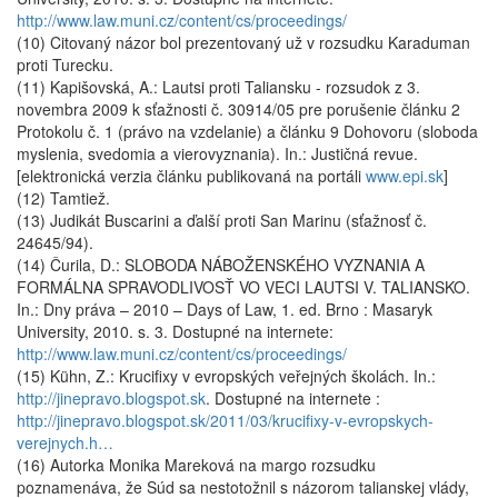
http://www.law.muni.cz/content/cs/proceedings/
(10) Citovaný názor bol prezentovaný už v rozsudku Karaduman
proti Turecku.
(11) Kapišovská, A.: Lautsi proti Taliansku - rozsudok z 3.
novembra 2009 k sťažnosti č. 30914/05 pre porušenie článku 2
Protokolu č. 1 (právo na vzdelanie) a článku 9 Dohovoru (sloboda
myslenia, svedomia a vierovyznania). In.: Justičná revue.
[elektronická verzia článku publikovaná na portáli
www.epi.sk
]
(12) Tamtiež.
(13) Judikát Buscarini a ďalší proti San Marinu (sťažnosť č.
24645/94).
(14) Čurila, D.: SLOBODA NÁBOŽENSKÉHO VYZNANIA A
FORMÁLNA SPRAVODLIVOSŤ VO VECI LAUTSI V. TALIANSKO.
In.: Dny práva – 2010 – Days of Law, 1. ed. Brno : Masaryk
University, 2010. s. 3. Dostupné na internete:
http://www.law.muni.cz/content/cs/proceedings/
(15) Kühn, Z.: Krucifixy v evropských veřejných školách. In.:
http://jinepravo.blogspot.sk
. Dostupné na internete :
http://jinepravo.blogspot.sk/2011/03/krucifixy-v-evropskych-
verejnych.h…
(16) Autorka Monika Mareková na margo rozsudku
poznamenáva, že Súd sa nestotožnil s názorom talianskej vlády,