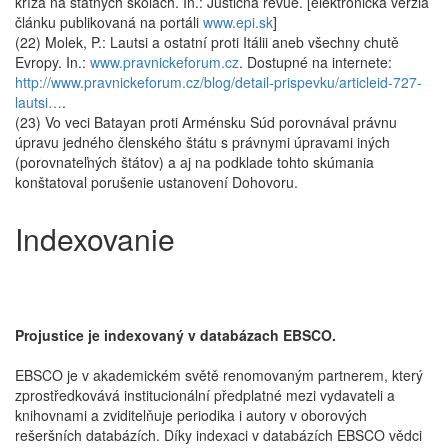
kríža na štátnych školách. In.: Justičná revue. [elektronická verzia
článku publikovaná na portáli
www.epi.sk
]
(22) Molek, P.: Lautsi a ostatní proti Itálii aneb všechny chutě
Evropy. In.:
www.pravnickeforum.cz
. Dostupné na internete:
http://www.pravnickeforum.cz/blog/detail-prispevku/articleid-727-
lautsi…
.
(23) Vo veci Batayan proti Arménsku Súd porovnával právnu
úpravu jedného členského štátu s právnymi úpravami iných
(porovnateľných štátov) a aj na podklade tohto skúmania
konštatoval porušenie ustanovení Dohovoru.
Indexovanie
Projustice je indexovaný v databázach EBSCO.
EBSCO je v akademickém světě renomovaným partnerem, který
zprostředkovává institucionální předplatné mezi vydavateli a
knihovnami a zviditelňuje periodika i autory v oborových
rešeršních databázích. Díky indexaci v databázích EBSCO vědci