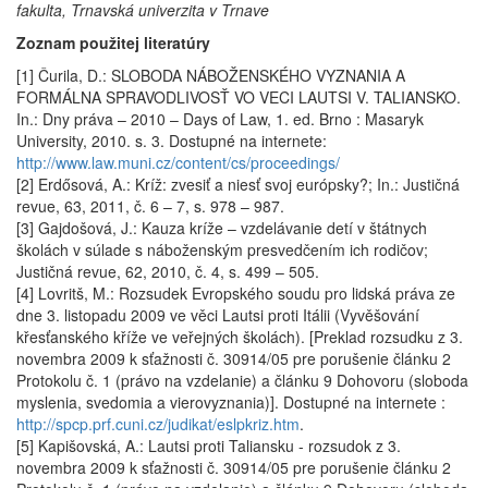
fakulta, Trnavská univerzita v Trnave
Zoznam použitej literatúry
[1] Čurila, D.: SLOBODA NÁBOŽENSKÉHO VYZNANIA A
FORMÁLNA SPRAVODLIVOSŤ VO VECI LAUTSI V. TALIANSKO.
In.: Dny práva – 2010 – Days of Law, 1. ed. Brno : Masaryk
University, 2010. s. 3. Dostupné na internete:
http://www.law.muni.cz/content/cs/proceedings/
[2] Erdősová, A.: Kríž: zvesiť a niesť svoj európsky?; In.: Justičná
revue, 63, 2011, č. 6 – 7, s. 978 – 987.
[3] Gajdošová, J.: Kauza kríže – vzdelávanie detí v štátnych
školách v súlade s náboženským presvedčením ich rodičov;
Justičná revue, 62, 2010, č. 4, s. 499 – 505.
[4] Lovritš, M.: Rozsudek Evropského soudu pro lidská práva ze
dne 3. listopadu 2009 ve věci Lautsi proti Itálii (Vyvěšování
křesťanského kříže ve veřejných školách). [Preklad rozsudku z 3.
novembra 2009 k sťažnosti č. 30914/05 pre porušenie článku 2
Protokolu č. 1 (právo na vzdelanie) a článku 9 Dohovoru (sloboda
myslenia, svedomia a vierovyznania)]. Dostupné na internete :
http://spcp.prf.cuni.cz/judikat/eslpkriz.htm
.
[5] Kapišovská, A.: Lautsi proti Taliansku - rozsudok z 3.
novembra 2009 k sťažnosti č. 30914/05 pre porušenie článku 2