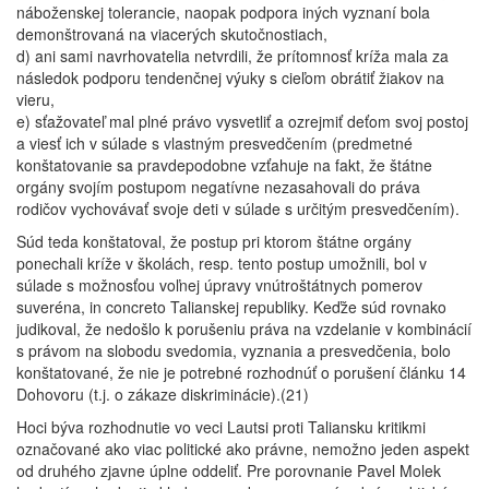
náboženskej tolerancie, naopak podpora iných vyznaní bola
demonštrovaná na viacerých skutočnostiach,
d) ani sami navrhovatelia netvrdili, že prítomnosť kríža mala za
následok podporu tendenčnej výuky s cieľom obrátiť žiakov na
vieru,
e) sťažovateľ mal plné právo vysvetliť a ozrejmiť deťom svoj postoj
a viesť ich v súlade s vlastným presvedčením (predmetné
konštatovanie sa pravdepodobne vzťahuje na fakt, že štátne
orgány svojím postupom negatívne nezasahovali do práva
rodičov vychovávať svoje deti v súlade s určitým presvedčením).
Súd teda konštatoval, že postup pri ktorom štátne orgány
ponechali kríže v školách, resp. tento postup umožnili, bol v
súlade s možnosťou voľnej úpravy vnútroštátnych pomerov
suveréna, in concreto Talianskej republiky. Keďže súd rovnako
judikoval, že nedošlo k porušeniu práva na vzdelanie v kombinácií
s právom na slobodu svedomia, vyznania a presvedčenia, bolo
konštatované, že nie je potrebné rozhodnúť o porušení článku 14
Dohovoru (t.j. o zákaze diskriminácie).(21)
Hoci býva rozhodnutie vo veci Lautsi proti Taliansku kritikmi
označované ako viac politické ako právne, nemožno jeden aspekt
od druhého zjavne úplne oddeliť. Pre porovnanie Pavel Molek