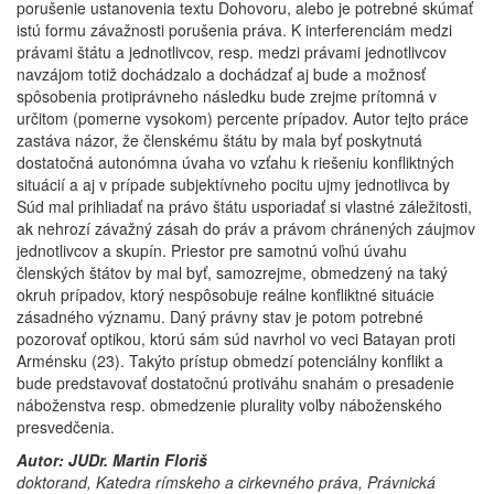
porušenie ustanovenia textu Dohovoru, alebo je potrebné skúmať
istú formu závažnosti porušenia práva. K interferenciám medzi
právami štátu a jednotlivcov, resp. medzi právami jednotlivcov
navzájom totiž dochádzalo a dochádzať aj bude a možnosť
spôsobenia protiprávneho následku bude zrejme prítomná v
určitom (pomerne vysokom) percente prípadov. Autor tejto práce
zastáva názor, že členskému štátu by mala byť poskytnutá
dostatočná autonómna úvaha vo vzťahu k riešeniu konfliktných
situácií a aj v prípade subjektívneho pocitu ujmy jednotlivca by
Súd mal prihliadať na právo štátu usporiadať si vlastné záležitosti,
ak nehrozí závažný zásah do práv a právom chránených záujmov
jednotlivcov a skupín. Priestor pre samotnú voľnú úvahu
členských štátov by mal byť, samozrejme, obmedzený na taký
okruh prípadov, ktorý nespôsobuje reálne konfliktné situácie
zásadného významu. Daný právny stav je potom potrebné
pozorovať optikou, ktorú sám súd navrhol vo veci Batayan proti
Arménsku (23). Takýto prístup obmedzí potenciálny konflikt a
bude predstavovať dostatočnú protiváhu snahám o presadenie
náboženstva resp. obmedzenie plurality voľby náboženského
presvedčenia.
Autor: JUDr. Martin Floriš
doktorand, Katedra rímskeho a cirkevného práva, Právnická