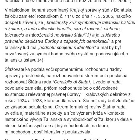
napríklad nález menovaného súdu č. 508 zo dňa 20. 11. 2000. )
V následnom konaní spomínaný Krajský správny súd v Benátsku
žalobu zamietol rozsudkom č. 1110 zo dňa 17. 3. 2005, nakoľko
dospel k záveru, že
,,kresťanský kríž symbolizuje taliansku históriu
a kultúru, a teda taliansku identitu, ako aj rovnosť, slobodu,
toleranciu a náboženskú neutralitu štátu“(3) a je „súčasťou
právneho dedičstva Európy a západných demokracií“
a pre
taliansky ľud má
„hodnotu spojenú s identitou“
a mal by byť
považovaný za symbol hodnotového systému podchycujúceho
taliansku ústavu.(4)
Sťažovateľka podala voči spomenutému rozhodnutiu riadny
opravný prostriedok, na rozhodovanie o ktorom bola príslušná
rozhodovať Štátna rada
(Consiglio di Stato)
. Uvedená rada
odvolanie zamietla, pričom rozhodnutie bolo odôvodnené
existenciou relevantnej právnej úpravy – kráľovských dekrétov z
rokov 1924 a 1928, ktoré podľa názoru Štátnej rady boli zlučiteľné
zo zásadou sekularizmu. Okrem formálnej roviny Štátna rada
uviedla aj materiálne aspekty a síce význam kríža v kontexte
historického vývoja Talianska a symbolickosť kríža, ktorú videla v
nielen kresťanských ale aj iných hodnotách, na ktoré,
mimochodom, dosť intenzívne poukazovala.