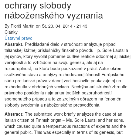
ochrany slobody
náboženského vyznania
By
Floriš Martin
on
St, 23. 04. 2014 - 21:43
Články
Ústavné právo
Abstrakt:
Predkladané dielo v stručnosti analyzuje prípad
talianskej štátnej príslušníčky fínskeho pôvodu - p. Soile Lautsi a
jej synov, ktorý vyvolal pomerne búrlivé reakcie odbornej aj laickej
verejnosti a to vzhľadom na svoju genézu, ale aj na
rozporuplnosť, na ktorú bude poukázané v práci. Autor okrem
skutkového stavu a analýzy rozhodovacej činnosti Európskeho
súdu pre ľudské práva v danej veci heslovite poukazuje aj na
rozhodnutia v obdobných veciach. Nechýba ani stručné zhrnutie
právneho posúdenia najmarkantnejších pozoruhodností
spomenutého prípadu a to zo zrejmým dôrazom na fenomén
slobody svedomia a náboženského presvedčenia.
Abstract:
The submitted work briefly analyzes the case of an
Italian citizen of Finnish origin – Ms. Soile Lautsi and her sons,
which caused quite a tempestuous reactions of experts and the
general public. This was especially in terms of its genesis, but