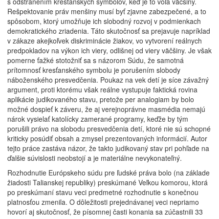
s odstránením kresťanských symbolov, keď je to vôľa väčšiny.
Rešpektovanie práv menšiny musí byť zjavne zabezpečené, a to
spôsobom, ktorý umožňuje ich slobodný rozvoj v podmienkach
demokratického zriadenia. Táto skutočnosť sa prejavuje napríklad
v zákaze akejkoľvek diskriminácie žiakov, vo vytvorení reálnych
predpokladov na výkon ich viery, odlišnej od viery väčšiny. Je však
pomerne ťažké stotožniť sa s názorom Súdu, že samotná
prítomnosť kresťanského symbolu je porušením slobody
náboženského presvedčenia. Poukaz na vek detí je síce závažný
argument, proti ktorému však reálne vystupuje faktická rovina
aplikácie judikovaného stavu, pretože per analogiam by bolo
možné dospieť k záveru, že aj verejnoprávne masmédia nemajú
nárok vysielať katolícky zamerané programy, keďže by tým
porušili právo na slobodu presvedčenia detí, ktoré nie sú schopné
kriticky posúdiť obsah a zmysel prezentovaných informácií. Autor
tejto práce zastáva názor, že takto judikovaný stav pri pohľade na
ďalšie súvislosti neobstojí a je materiálne nevykonateľný.
Rozhodnutie Európskeho súdu pre ľudské práva bolo (na základe
žiadosti Talianskej republiky) preskúmané Veľkou komorou, ktorá
po preskúmaní stavu veci predmetné rozhodnutie s konečnou
platnosťou zmenila. O dôležitosti prejednávanej veci nepriamo
hovorí aj skutočnosť, že písomnej časti konania sa zúčastnili 33