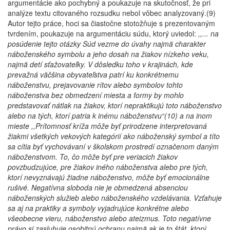
argumentácie ako pochybný a poukazuje na skutočnosť, že pri
analýze textu citovaného rozsudku nebol vôbec analyzovaný.(9)
Autor tejto práce, hoci sa čiastočne stotožňuje s prezentovaným
tvrdením, poukazuje na argumentáciu súdu, ktorý uviedol:
,,... na
posúdenie tejto otázky Súd vezme do úvahy najmä charakter
náboženského symbolu a jeho dosah na žiakov nízkeho veku,
najmä detí sťažovateľky. V dôsledku toho v krajinách, kde
prevažná väčšina obyvateľstva patrí ku konkrétnemu
náboženstvu, prejavovanie rítov alebo symbolov tohto
náboženstva bez obmedzení miesta a formy by mohlo
predstavovať nátlak na žiakov, ktorí nepraktikujú toto náboženstvo
alebo na tých, ktorí patria k inému náboženstvu“(10) a na inom
mieste ,,Prítomnosť kríža môže byť prirodzene interpretovaná
žiakmi všetkých vekových kategórií ako náboženský symbol a títo
sa cítia byť vychovávaní v školskom prostredí označenom daným
náboženstvom. To, čo môže byť pre veriacich žiakov
povzbudzujúce, pre žiakov iného náboženstva alebo pre tých,
ktorí nevyznávajú žiadne náboženstvo, môže byť emocionálne
rušivé. Negatívna sloboda nie je obmedzená absenciou
náboženských služieb alebo náboženského vzdelávania. Vzťahuje
sa aj na praktiky a symboly vyjadrujúce konkrétne alebo
všeobecne vieru, náboženstvo alebo ateizmus. Toto negatívne
právo si zasluhuje osobitnú ochranu najmä ak je to štát, ktorý