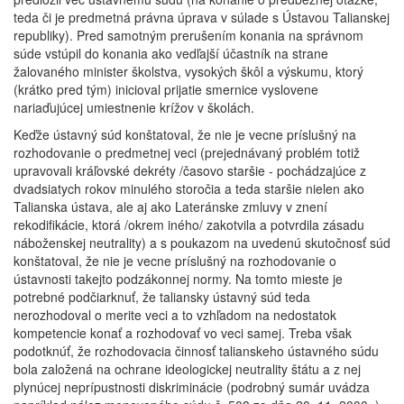
teda či je predmetná právna úprava v súlade s Ústavou Talianskej
republiky). Pred samotným prerušením konania na správnom
súde vstúpil do konania ako vedľajší účastník na strane
žalovaného minister školstva, vysokých škôl a výskumu, ktorý
(krátko pred tým) inicioval prijatie smernice vyslovene
nariaďujúcej umiestnenie krížov v školách.
Keďže ústavný súd konštatoval, že nie je vecne príslušný na
rozhodovanie o predmetnej veci (prejednávaný problém totiž
upravovali kráľovské dekréty /časovo staršie - pochádzajúce z
dvadsiatych rokov minulého storočia a teda staršie nielen ako
Talianska ústava, ale aj ako Lateránske zmluvy v znení
rekodifikácie, ktorá /okrem iného/ zakotvila a potvrdila zásadu
náboženskej neutrality) a s poukazom na uvedenú skutočnosť súd
konštatoval, že nie je vecne príslušný na rozhodovanie o
ústavnosti takejto podzákonnej normy. Na tomto mieste je
potrebné podčiarknuť, že taliansky ústavný súd teda
nerozhodoval o merite veci a to vzhľadom na nedostatok
kompetencie konať a rozhodovať vo veci samej. Treba však
podotknúť, že rozhodovacia činnosť talianskeho ústavného súdu
bola založená na ochrane ideologickej neutrality štátu a z nej
plynúcej neprípustnosti diskriminácie (podrobný sumár uvádza