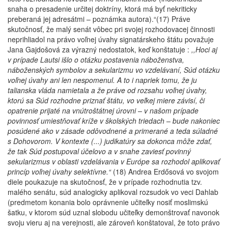
snaha o presadenie určitej doktríny, ktorá má byť nekriticky
preberaná jej adresátmi – poznámka autora).“(17) Práve
skutočnosť, že malý senát vôbec pri svojej rozhodovacej činnosti
neprihliadol na právo voľnej úvahy signatárskeho štátu považuje
Jana Gajdošová za výrazný nedostatok, keď konštatuje :
,,Hoci aj
v prípade Lautsi išlo o otázku postavenia náboženstva,
náboženských symbolov a sekularizmu vo vzdelávaní, Súd otázku
voľnej úvahy ani len nespomenul. A to i napriek tomu, že ju
talianska vláda namietala a že práve od rozsahu voľnej úvahy,
ktorú sa Súd rozhodne priznať štátu, vo veľkej miere závisí, či
opatrenie prijaté na vnútroštátnej úrovni – v našom prípade
povinnosť umiestňovať kríže v školských triedach – bude nakoniec
posúdené ako v zásade odôvodnené a primerané a teda súladné
s Dohovorom. V kontexte (...) judikatúry sa dokonca môže zdať,
že tak Súd postupoval účelovo a v snahe zaviesť povinný
sekularizmus v oblasti vzdelávania v Európe sa rozhodol aplikovať
princíp voľnej úvahy selektívne.“
(18) Andrea Erdősová vo svojom
diele poukazuje na skutočnosť, že v prípade rozhodnutia tzv.
malého senátu, súd analogicky aplikoval rozsudok vo veci Dahlab
(predmetom konania bolo oprávnenie učiteľky nosiť moslimskú
šatku, v ktorom súd uznal slobodu učiteľky demonštrovať navonok
svoju vieru aj na verejnosti, ale zároveň konštatoval, že toto právo