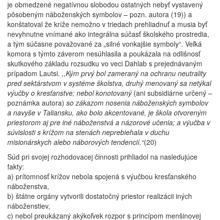
je obmedzené negatívnou slobodou ostatných nebyť vystavený
pôsobeným náboženských symbolov – pozn. autora (19)) a
konštatoval že kríže nemožno v triedach prehliadnuť a musia byť
nevyhnutne vnímané ako integrálna súčasť školského prostredia,
a tým súčasne považované za „silné vonkajšie symboly“. Veľká
komora s týmto záverom nesúhlasila a poukázala na odlišnosť
skutkového základu rozsudku vo veci Dahlab s prejednávaným
prípadom Lautsi.
,,Kým prvý bol zameraný na ochranu neutrality
pred sektárstvom v systéme školstva, druhý menovaný sa netýkal
výučby o kresťanstve; nebol konotovaný
(ani subsidiárne určený –
poznámka autora)
so zákazom nosenia náboženských symbolov
a navyše v Taliansku, ako bolo akcentované, je škola otvoreným
priestorom aj pre iné náboženstvá a názorové učenia; a výučba v
súvislosti s krížom na stenách neprebiehala v duchu
misionárskych alebo náborových tendencií.“
(20)
Súd pri svojej rozhodovacej činnosti prihliadol na nasledujúce
fakty:
a) prítomnosť krížov nebola spojená s výučbou kresťanského
náboženstva,
b) štátne orgány vytvorili dostatočný priestor realizácii iných
náboženstiev,
c) nebol preukázaný akýkoľvek rozpor s princípom menšinovej