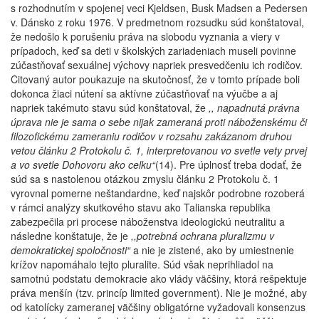
s rozhodnutím v spojenej veci Kjeldsen, Busk Madsen a Pedersen
v. Dánsko z roku 1976. V predmetnom rozsudku súd konštatoval,
že nedošlo k porušeniu práva na slobodu vyznania a viery v
prípadoch, keď sa deti v školských zariadeniach museli povinne
zúčastňovať sexuálnej výchovy napriek presvedčeniu ich rodičov.
Citovaný autor poukazuje na skutočnosť, že v tomto prípade boli
dokonca žiaci nútení sa aktívne zúčastňovať na výučbe a aj
napriek takémuto stavu súd konštatoval, že
,, napadnutá právna
úprava nie je sama o sebe nijak zameraná proti náboženskému či
filozofickému zameraniu rodičov v rozsahu zakázanom druhou
vetou článku 2 Protokolu č. 1, interpretovanou vo svetle vety prvej
a vo svetle Dohovoru ako celku“
(14). Pre úplnosť treba dodať, že
súd sa s nastolenou otázkou zmyslu článku 2 Protokolu č. 1
vyrovnal pomerne neštandardne, keď najskôr podrobne rozoberá
v rámci analýzy skutkového stavu ako Talianska republika
zabezpečila pri procese náboženstva ideologickú neutralitu a
následne konštatuje, že je
,,potrebná ochrana pluralizmu v
demokratickej spoločnosti“
a nie je zistené, ako by umiestnenie
krížov napomáhalo tejto pluralite. Súd však neprihliadol na
samotnú podstatu demokracie ako vlády väčšiny, ktorá rešpektuje
práva menšín (tzv. princíp limited government). Nie je možné, aby
od katolícky zameranej väčšiny obligatórne vyžadovali konsenzus