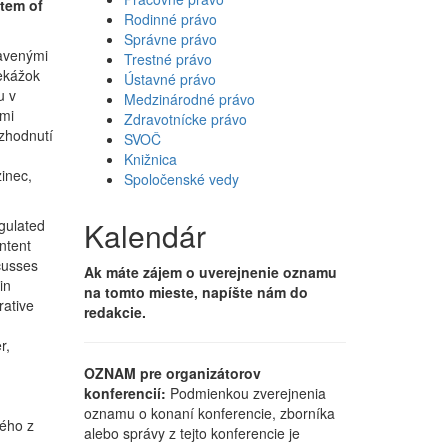
stem of
Rodinné právo
Správne právo
avenými
Trestné právo
ekážok
Ústavné právo
u v
Medzinárodné právo
ami
Zdravotnícke právo
ozhodnutí
SVOČ
Knižnica
inec,
Spoločenské vedy
Kalendár
egulated
ntent
cusses
Ak máte zájem o uverejnenie oznamu
in
na tomto mieste, napíšte nám do
rative
redakcie.
r,
OZNAM pre organizátorov
konferencií:
Podmienkou zverejnenia
oznamu o konaní konferencie, zborníka
dého z
alebo správy z tejto konferencie je