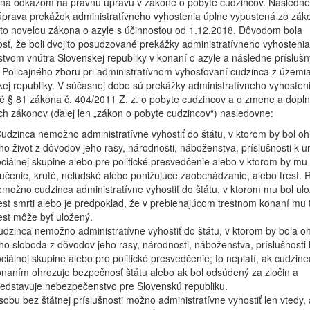
ná odkazom na právnu úpravu v zákone o pobyte cudzincov. Následne
úprava prekážok administratívneho vyhostenia úplne vypustená zo zák
 to novelou zákona o azyle s účinnosťou od 1.12.2018. Dôvodom bola
sť, že boli dvojito posudzované prekážky administratívneho vyhostenia,
stvom vnútra Slovenskej republiky v konaní o azyle a následne prísluš
Policajného zboru pri administratívnom vyhosťovaní cudzinca z územi
ej republiky. V súčasnej dobe sú prekážky administratívneho vyhosten
 § 81 zákona č. 404/2011 Z. z. o pobyte cudzincov a o zmene a dopln
ch zákonov (ďalej len „zákon o pobyte cudzincov“) nasledovne:
udzinca nemožno administratívne vyhostiť do štátu, v ktorom by bol o
ho život z dôvodov jeho rasy, národnosti, náboženstva, príslušnosti k ur
ciálnej skupine alebo pre politické presvedčenie alebo v ktorom by mu 
čenie, kruté, neľudské alebo ponižujúce zaobchádzanie, alebo trest.
možno cudzinca administratívne vyhostiť do štátu, v ktorom mu bol ul
est smrti alebo je predpoklad, že v prebiehajúcom trestnom konaní mu 
est môže byť uložený.
dzinca nemožno administratívne vyhostiť do štátu, v ktorom by bola o
ho sloboda z dôvodov jeho rasy, národnosti, náboženstva, príslušnosti k
ciálnej skupine alebo pre politické presvedčenie; to neplatí, ak cudzine
naním ohrozuje bezpečnosť štátu alebo ak bol odsúdený za zločin a
edstavuje nebezpečenstvo pre Slovenskú republiku.
obu bez štátnej príslušnosti možno administratívne vyhostiť len vtedy, 