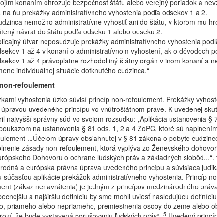
ojím konaním ohrozuje bezpečnosť štátu alebo verejný poriadok a nev
 na ňu prekážky administratívneho vyhostenia podľa odsekov 1 a 2.
dzinca nemožno administratívne vyhostiť ani do štátu, v ktorom mu hr
tený návrat do štátu podľa odseku 1 alebo odseku 2.
licajný útvar neposudzuje prekážky administratívneho vyhostenia podľ
sekov 1 až 4 v konaní o administratívnom vyhostení, ak o dôvodoch p
sekov 1 až 4 právoplatne rozhodol iný štátny orgán v inom konaní a n
ene individuálnej situácie dotknutého cudzinca.“
 non-refoulement
kami vyhostenia úzko súvisí princíp non-refoulement. Prekážky vyhost
 úpravou uvedeného princípu vo vnútroštátnom práve. K uvedenej skut
ril najvyšší správny súd vo svojom rozsudku: „Aplikácia ustanovenia § 
poukazom na ustanovenia § 81 ods. 1, 2 a 4 ZoPC, ktoré sú naplnení
ulement ...Účelom úpravy obsiahnutej v § 81 zákona o pobyte cudzinco
lnenie zásady non-refoulement, ktorá vyplýva zo Ženevského dohovoru
európskeho Dohovoru o ochrane ľudských práv a základných slobôd...“.
odná a európska právna úprava uvedeného princípu a súvisiaca judika
u súčasťou aplikácie prekážok administratívneho vyhostenia. Princíp no
ent (zákaz nenavrátenia) je jedným z princípov medzinárodného práv
ecnejšiu a najširšiu definíciu by sme mohli uviesť nasledujúcu definíciu
o, priameho alebo nepriameho, premiestnenia osoby do zeme alebo obl
5
hrozí, že bude vystavená porušovaniu ľudských práv“.
Uvedený princíp