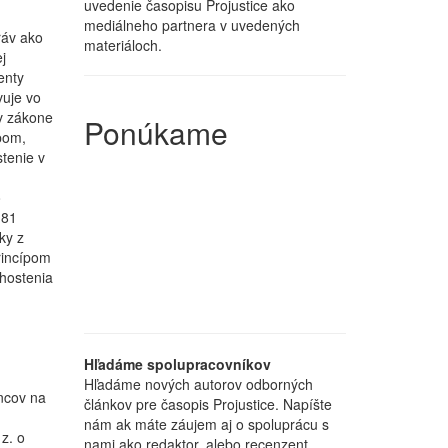
uvedenie časopisu Projustice ako
mediálneho partnera v uvedených
ráv ako
materiáloch.
j
enty
vuje vo
v zákone
Ponúkame
pom,
tenie v
o
 81
ky z
rincípom
hostenia
Hľadáme spolupracovníkov
Hľadáme nových autorov odborných
incov na
článkov pre časopis Projustice. Napíšte
nám ak máte záujem aj o spoluprácu s
z. o
nami ako redaktor, alebo recenzent.