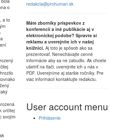
 bola
redakcia@prohuman.sk
ona o
 a to
Máte zborníky príspevkov z
ným
konferencií a iné publikácie aj v
a
elektronickej podobe? Spravte si
ia
reklamu a uverejníte ich v našej
ení
knižnici.
Aj toto je spôsob ako sa
prezentovať. Nenechávajte cenné
hrozený
informácie aby sa ne zabudlo. Ak chcete
čitej
ušetriť na tlači, uverejnite ich u nás v
hrozilo
PDF. Uverejníme aj staršie ročníky. Pre
 Rovnako
viac informácií kontaktujte redakciu.
ožený
taký
User account menu
hrozená
 určitej
c svojím
Prihlásenie
ak