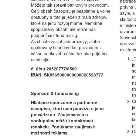
nahrade
Môžete tak spraviť bankovým prevodom.
právna 
Celý obsah časopisu je bezplatne a voľne
azyle, a
dostupný a toto je jeden z mála zdrojov,
skutočno
ktoré na jeho rozvoj máme. Nemáme
minister
spoplatnený obsah, ale môže nás
útvarom 
podporiť cez fundraising.
Slovensk
Ak chcete zaslať jednorazový, alebo
upravené
opakovaný finančný dar, prevodom z
niektorý
vášho bankového účtu, tak ako príjemcu
„C
uvádzajte:
je
č. účtu 20528777/6500
so
IBAN: SK8565000000000020528777
mu
ne
tr
Sponzori & fundraising
tr
Cu
Hľadáme sponzorov a partnerov
je
časopisu, ktorí nám pomôžu s jeho
so
prevádzkou. Záujemcovia o
ko
spoluprácu môžu kontaktovať
pr
redakciu. Ponúkame zaujímavé
Os
možnosti reklamy.