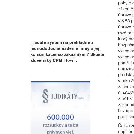
pobyte c
zákon č.
úpravy p
v § 58 p
úpravy z
rozšíren
ktorý ma
Hľadáte systém na prehľadné a
bezpečno
jednoduduché riadenie firmy a jej
vyhoste
komunikácie so zákazníkmi? Skúste
vyhosten
slovenský CRM Flowii.
ponižujú
ohrozova
predsta
v roku 
zachovan
č. 404/2
zrušil z
zákonoda
tiež upr
príslušn
Ďalšia z
doplnený