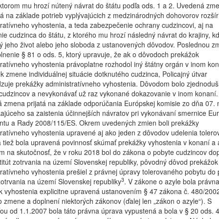
 ktorom mu hrozí nútený návrat do štátu podľa ods. 1 a 2. Uvedená zm
 na základe potrieb vyplývajúcich z medzinárodných dohovorov rozšír
ratívneho vyhostenia, a teda zabezpečenie ochrany cudzincovi, aj na
ie cudzinca do štátu, z ktorého mu hrozí následný návrat do krajiny, kd
ý jeho život alebo jeho sloboda z ustanovených dôvodov. Poslednou 
lnenie § 81 o ods. 5, ktorý upravuje, že ak o dôvodoch prekážok
ratívneho vyhostenia právoplatne rozhodol iný štátny orgán v inom kon
k zmene individuálnej situácie dotknutého cudzinca, Policajný útvar
zuje prekážky administratívneho vyhostenia. Dôvodom bolo zjednoduši
 cudzincov a nevykonávať už raz vykonané dokazovanie v inom konaní.
 zmena prijatá na základe odporúčania Európskej komisie zo dňa 07.
ajúceho sa zaistenia účinnejších návratov pri vykonávaní smernice E
ntu a Rady 2008/115/ES. Okrem uvedených zmien boli prekážky
ratívneho vyhostenia upravené aj ako jeden z dôvodov udelenia toler
 tiež bola upravená povinnosť skúmať prekážky vyhostenia v konaní a 
m na skutočnosť, že v roku 2018 bol do zákona o pobyte cudzincov do
titút zotrvania na území Slovenskej republiky, pôvodný dôvod prekážok
ratívneho vyhostenia prešiel z právnej úpravy tolerovaného pobytu do 
3
otrvania na území Slovenskej republiky
. V zákone o azyle bola právn
 vyhostenia explicitne upravená ustanovením § 47 zákona č. 480/2002
o zmene a doplnení niektorých zákonov (ďalej len „zákon o azyle“). S
ou od 1.1.2007 bola táto právna úprava vypustená a bola v § 20 ods. 