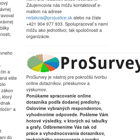
nový
Záujemcovia nás môžu kontaktovať e-
rávnej
mailom na adrese
ravoval
redakcia@projustice.sk
alebo na čísle
právnej
+421 904 977 933. Spolupracovať s nami
bliky
môžu ako jednotlivci, tak spoločnosti a
nosti,
organizácie.
ívneho
m
čin a
ProSurvey je nástroj pre pokročilú tvorbu
aná ešte
online dotazníkov, prieskumov a
olo
výskumov.
ý zákon
Ponúkame spracovanie online
 ktorý
dotazníka podľa dodanej predlohy.
ednak
Oslovíme vybraných respondentov,
ločin“ a
vyhodnotíme odpovede. Pošleme Vám
hotové výsledky, v ktorých sú tabuľky
a grafy. Odbremeníme Vás tak od
1
práce a vyhodnocovania dotazníkov,
ani do
technického spracovania a tvorby