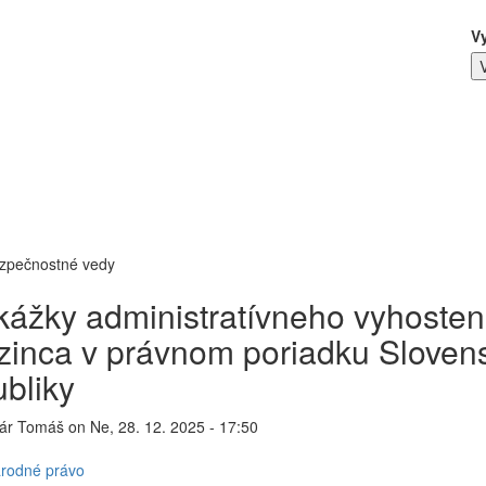
V
ezpečnostné vedy
kážky administratívneho vyhosten
zinca v právnom poriadku Sloven
ubliky
nár Tomáš
on
Ne, 28. 12. 2025 - 17:50
rodné právo