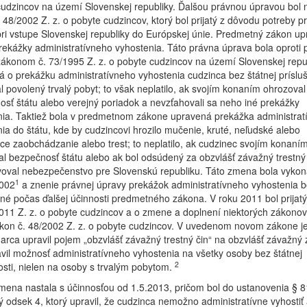
udzincov na území Slovenskej republiky. Ďalšou právnou úpravou bol 
 48/2002 Z. z. o pobyte cudzincov, ktorý bol prijatý z dôvodu potreby p
ri vstupe Slovenskej republiky do Európskej únie. Predmetný zákon up
rekážky administratívneho vyhostenia. Táto právna úprava bola oproti 
ákonom č. 73/1995 Z. z. o pobyte cudzincov na území Slovenskej repu
á o prekážku administratívneho vyhostenia cudzinca bez štátnej prísluš
l povolený trvalý pobyt; to však neplatilo, ak svojím konaním ohrozoval
sť štátu alebo verejný poriadok a nevzťahovali sa neho iné prekážky
nia. Taktiež bola v predmetnom zákone upravená prekážka administrat
ia do štátu, kde by cudzincovi hrozilo mučenie, kruté, neľudské alebo
ce zaobchádzanie alebo trest; to neplatilo, ak cudzinec svojím konaní
l bezpečnosť štátu alebo ak bol odsúdený za obzvlášť závažný trestný 
voval nebezpečenstvo pre Slovenskú republiku. Táto zmena bola vykon
1
2002
a znenie právnej úpravy prekážok administratívneho vyhostenia b
é počas ďalšej účinnosti predmetného zákona. V roku 2011 bol prijat
011 Z. z. o pobyte cudzincov a o zmene a doplnení niektorých zákonov,
ákon č. 48/2002 Z. z. o pobyte cudzincov. V uvedenom novom zákone j
rca upravil pojem „obzvlášť závažný trestný čin“ na obzvlášť závažný z
avil možnosť administratívneho vyhostenia na všetky osoby bez štátnej
2
osti, nielen na osoby s trvalým pobytom.
mena nastala s účinnosťou od 1.5.2013, pričom bol do ustanovenia § 8
 odsek 4, ktorý upravil, že cudzinca nemožno administratívne vyhostiť 