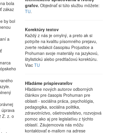
ena bola
grafov.
Objednať si túto službu môžete:
iť zákaz
TU
.
e by bol
zmenou
Korektúry textov
Každý z nás je omylný, a preto ak si
aní a
potrpíte na kvalitu písomného prejavu,
zverte redakcii časopisu Projustice a
ť
Prohuman svoje materiály na jazykovú,
štylistickú alebo predtlačovú korektúru.
 marca
Viac
TU
urópskeho
ovaného
Hľadáme prispievateľov
azyle.
Hľadáme nových autorov odborných
plnený
článkov pre časopis Prohuman pre
oblasti - sociálna práca, psychológia,
právnej
pedagogika, sociálna politika,
a úprava
zdravotníctvo, ošetrovateľstvo, rozvojová
 Z. z. o
pomoc ako aj pre legislatívu z týchto
oblastí. Záujemcovia nás môžu
4
kontaktovať e-mailom na adrese