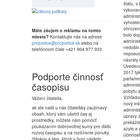
štátu, v
vykonaná
administ
vyhosten
ohrozen
Máte záujem o reklamu na tomto
bolo dop
mieste?
Kontaktujte nás na adrese
administ
projustice@projustice.sk
alebo na
nedošlo 
telefónnom čísle +421 904 977 933.
neposud
návraty
Uvedená
2017 týk
Podporte činnosť
parlame
časopisu
administ
pobytu a
Vzhľado
Vážení čitatelia,
nový inš
ak ste našli u nás čitateľsky zaujímavý
administ
obsah, ktorý vám ušetril čas aj
úpravy z
prostriedky, môžete nám pomôcť
prekážok
poukázaním dobrovoľnej sumy pre ďalší
azyle a 
rozvoj časopisu a na rozšírenie ponuky
účinnosť
článkov a tém, ktoré v ňom nájdete.