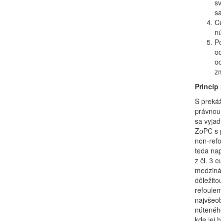
sv
sa
Cu
nú
Po
od
od
zm
Princíp
S prekáž
právnou
sa vyjad
ZoPC s 
non-refo
teda nap
z čl. 3 
medzinár
dôležito
refoulem
najvšeob
nútenéh
kde jej 