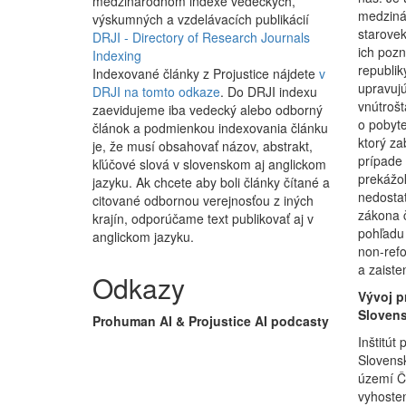
medzinárodnom indexe vedeckých,
medziná
výskumných a vzdelávacích publikácií
starovek
DRJI - Directory of Research Journals
ich pozn
Indexing
republik
Indexované články z Projustice nájdete
v
upravujú
DRJI na tomto odkaze
. Do DRJI indexu
vnútroš
zaevidujeme iba vedecký alebo odborný
o pobyte
článok a podmienkou indexovania článku
ktorý za
je, že musí obsahovať názov, abstrakt,
prípade 
kľúčové slová v slovenskom aj anglickom
prekážok
jazyku. Ak chcete aby boli články čítané a
nedostat
citované odbornou verejnosťou z iných
zákona č
krajín, odporúčame text publikovať aj v
pohľadu 
anglickom jazyku.
non-refo
a zaiste
Odkazy
Vývoj p
Slovens
Prohuman AI & Projustice AI podcasty
Inštitút
Slovensk
území Če
vyhosten