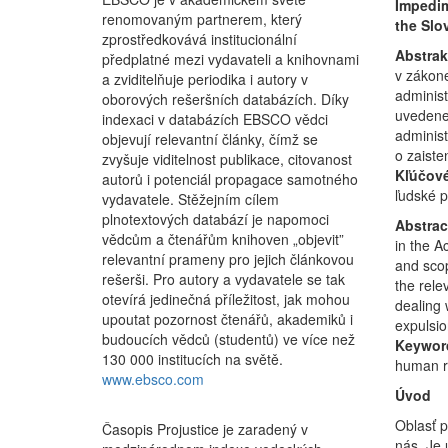
Impedim
renomovaným partnerem, který
the Slo
zprostředkovává institucionální
Abstrak
předplatné mezi vydavateli a knihovnami
v zákon
a zviditelňuje periodika i autory v
administ
oborových rešeršních databázích. Díky
uvedenej
indexaci v databázích EBSCO vědci
administ
objevují relevantní články, čímž se
o zaiste
zvyšuje viditelnost publikace, citovanost
Kľúčové
autorů i potenciál propagace samotného
ľudské 
vydavatele. Stěžejním cílem
plnotextových databází je napomoci
Abstrac
vědcům a čtenářům knihoven „objevit”
in the A
relevantní prameny pro jejich článkovou
and scop
rešerši. Pro autory a vydavatele se tak
the rele
otevírá jedinečná příležitost, jak mohou
dealing 
upoutat pozornost čtenářů, akademiků i
expulsio
budoucích vědců (studentů) ve více než
Keywor
130 000 institucích na světě.
human r
www.ebsco.com
Úvod
Oblasť p
Časopis Projustice je zaradený v
nás. Je 