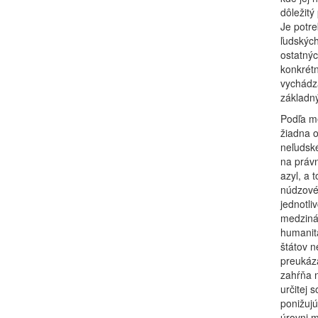
dôležitý
Je potre
ľudských
ostatnýc
konkrétn
vychádz
základný
Podľa me
žiadna o
neľudské
na právn
azyl, a 
núdzové
jednotli
medziná
humanit
štátov n
preukáza
zahŕňa n
určitej 
ponižuj
úrovni m