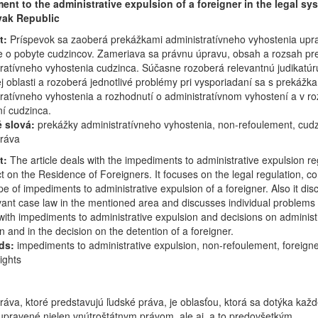
ent to the administrative expulsion of a foreigner in the legal sy
vak Republic
t:
Príspevok sa zaoberá prekážkami administratívneho vyhostenia upr
e o pobyte cudzincov. Zameriava sa právnu úpravu, obsah a rozsah pr
ratívneho vyhostenia cudzinca. Súčasne rozoberá relevantnú judikatúr
 oblasti a rozoberá jednotlivé problémy pri vysporiadaní sa s prekážk
ratívneho vyhostenia a rozhodnutí o administratívnom vyhostení a v r
ní cudzinca.
 slová:
prekážky administratívneho vyhostenia, non-refoulement, cudz
práva
t:
The article deals with the impediments to administrative expulsion r
ct on the Residence of Foreigners. It focuses on the legal regulation, co
e of impediments to administrative expulsion of a foreigner. Also it dis
vant case law in the mentioned area and discusses individual problems 
with impediments to administrative expulsion and decisions on administ
n and in the decision on the detention of a foreigner.
ds:
impediments to administrative expulsion, non-refoulement, foreigne
ights
ráva, ktoré predstavujú ľudské práva, je oblasťou, ktorá sa dotýka kaž
upravené nielen vnútroštátnym právom, ale aj, a to predovšetkým,