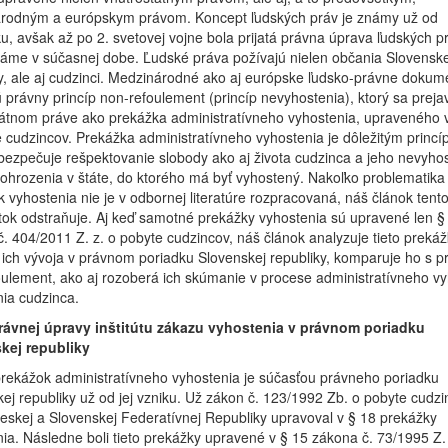
rodným a európskym právom. Koncept ľudských práv je známy už od
u, avšak až po 2. svetovej vojne bola prijatá právna úprava ľudských p
áme v súčasnej dobe. Ľudské práva požívajú nielen občania Slovenske
y, ale aj cudzinci. Medzinárodné ako aj európske ľudsko-právne dokum
 právny princíp non-refoulement (princíp nevyhostenia), ktorý sa preja
tátnom práve ako prekážka administratívneho vyhostenia, upraveného 
 cudzincov. Prekážka administratívneho vyhostenia je dôležitým princí
bezpečuje rešpektovanie slobody ako aj života cudzinca a jeho nevyhos
ohrozenia v štáte, do ktorého má byť vyhostený. Nakoľko problematika
 vyhostenia nie je v odbornej literatúre rozpracovaná, náš článok tent
ok odstraňuje. Aj keď samotné prekážky vyhostenia sú upravené len §
. 404/2011 Z. z. o pobyte cudzincov, náš článok analyzuje tieto prekáž
ich vývoja v právnom poriadku Slovenskej republiky, komparuje ho s p
ulement, ako aj rozoberá ich skúmanie v procese administratívneho vy
nia cudzinca.
rávnej úpravy inštitútu zákazu vyhostenia v právnom poriadku
kej republiky
 prekážok administratívneho vyhostenia je súčasťou právneho poriadku
ej republiky už od jej vzniku. Už zákon č. 123/1992 Zb. o pobyte cudz
skej a Slovenskej Federatívnej Republiky upravoval v § 18 prekážky
ia. Následne boli tieto prekážky upravené v § 15 zákona č. 73/1995 Z. 