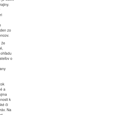
ajiny.
y
ri
e
eden zo
encov.
 že
é,
 ohľadu
ateľov o
rany
zok
né a
 ujma
nosti k
ké či
ráv. Na
nt