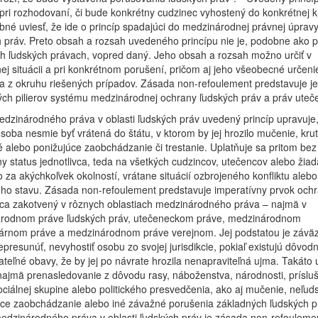
 pri rozhodovaní, či bude konkrétny cudzinec vyhostený do konkrétnej kr
bné uviesť, že ide o princíp spadajúci do medzinárodnej právnej úprav
 práv. Preto obsah a rozsah uvedeného princípu nie je, podobne ako p
h ľudských právach, vopred daný. Jeho obsah a rozsah možno určiť v
ej situácii a pri konkrétnom porušení, pričom aj jeho všeobecné určeni
a z okruhu riešených prípadov. Zásada non-refoulement predstavuje j
ch pilierov systému medzinárodnej ochrany ľudských práv a práv uteč
dzinárodného práva v oblasti ľudských práv uvedený princíp upravuje,
soba nesmie byť vrátená do štátu, v ktorom by jej hrozilo mučenie, krut
 alebo ponižujúce zaobchádzanie či trestanie. Uplatňuje sa pritom bez
y status jednotlivca, teda na všetkých cudzincov, utečencov alebo žiad
to za akýchkoľvek okolností, vrátane situácií ozbrojeného konfliktu alebo
ho stavu. Zásada non-refoulement predstavuje imperatívny prvok och
vca zakotvený v rôznych oblastiach medzinárodného práva – najmä v
rodnom práve ľudských práv, utečeneckom práve, medzinárodnom
árnom práve a medzinárodnom práve verejnom. Jej podstatou je závä
epresunúť, nevyhostiť osobu zo svojej jurisdikcie, pokiaľ existujú dôvod
teľné obavy, že by jej po návrate hrozila nenapraviteľná ujma. Takáto
ajmä prenasledovanie z dôvodu rasy, náboženstva, národnosti, prísluš
sociálnej skupine alebo politického presvedčenia, ako aj mučenie, neľuds
úce zaobchádzanie alebo iné závažné porušenia základných ľudských p
edzinárodného práva v oblasti ľudských práv je zásada non-refouleme