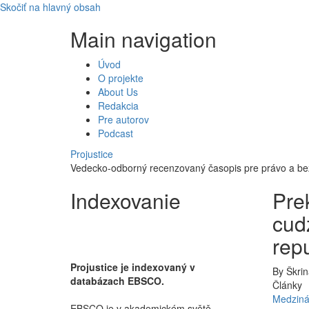
Skočiť na hlavný obsah
Main navigation
Úvod
O projekte
About Us
Redakcia
Pre autorov
Podcast
Projustice
Vedecko-odborný recenzovaný časopis pre právo a b
Indexovanie
Pre
cud
rep
Projustice je indexovaný v
By
Škri
databázach EBSCO.
Články
Medziná
EBSCO je v akademickém světě