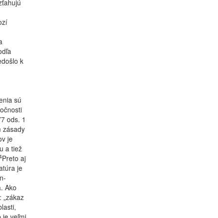
zťahujú
ozí
a
odľa
edošlo k
enia sú
očnosti
77 ods. 1
m zásady
v je
 a tiež
4
Preto aj
túra je
n-
a. Ako
: „zákaz
asti,
 je veľmi