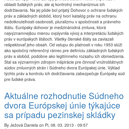
prijatia
oblasti ľudských práv, ale aj kontrolný mechanizmus ich
Protokolov
dodržiavania. Na jej pôde bol prijatý Dohovor o ochrane ľudských
č.
práv a základných slobôd, ktorý tvorí katalóg práv na ochranu
15
nedotknuteľnosti osobnosti, pluralizmu v spoločnosti a právneho
a
štátu. Európsky dohovor je medzinárodná zmluva, ktorá
16
najvýznamnejšou mierou ovplyvnila vývoj a interpretáciu ľudských
práv v európskych štátoch. Všetky členské štáty sa zaviazali
rešpektovať jeho obsah. Od vstupu do platnosti v roku 1953 slúži
ako spoločný referenčný rámec pre definíciu základných ľudských
práv a slobôd, podobne ako legitímneho rozsahu ich obmedzenia.
Stal sa významným zdrojom inšpirácie pre činnosť vnútroštátnych
súdov zmluvných strán i Súdneho dvora Európskej únie. Výklad
týchto práv a kontrolu ich dodržiavania zabezpečuje Európsky súd
pre ľudské práva.
Aktuálne rozhodnutie Súdneho
dvora Európskej únie týkajúce
sa prípadu pezinskej skládky
By
Ježová Daniela
on
Pi, 08. 03. 2013 - 09:57