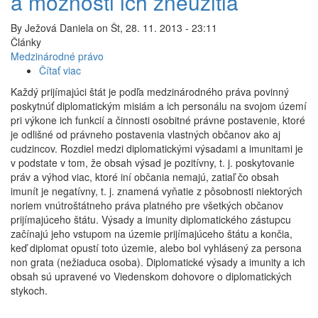
a možnosti ich zneužitia
By
Ježová Daniela
on
Št, 28. 11. 2013 - 23:11
Články
Medzinárodné právo
Čítať viac
o
Diplomatické
Každý prijímajúci štát je podľa medzinárodného práva povinný
výsady
poskytnúť diplomatickým misiám a ich personálu na svojom území
a
pri výkone ich funkcií a činnosti osobitné právne postavenie, ktoré
imunity
je odlišné od právneho postavenia vlastných občanov ako aj
a
cudzincov. Rozdiel medzi diplomatickými výsadami a imunitami je
možnosti
v podstate v tom, že obsah výsad je pozitívny, t. j. poskytovanie
ich
práv a výhod viac, ktoré iní občania nemajú, zatiaľ čo obsah
zneužitia
imunít je negatívny, t. j. znamená vyňatie z pôsobnosti niektorých
noriem vnútroštátneho práva platného pre všetkých občanov
prijímajúceho štátu. Výsady a imunity diplomatického zástupcu
začínajú jeho vstupom na územie prijímajúceho štátu a končia,
keď diplomat opustí toto územie, alebo bol vyhlásený za persona
non grata (nežiaduca osoba). Diplomatické výsady a imunity a ich
obsah sú upravené vo Viedenskom dohovore o diplomatických
stykoch.