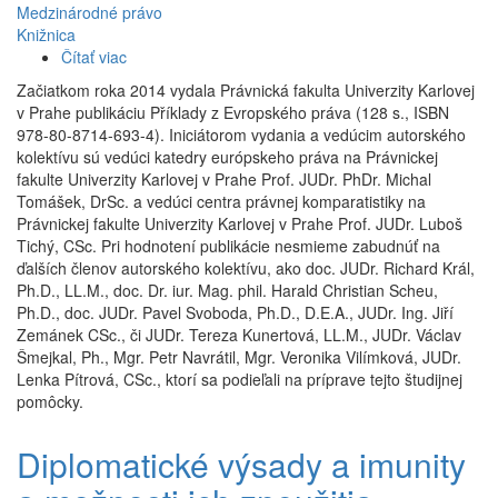
Medzinárodné právo
Knižnica
Čítať viac
o
Recenzia:
Začiatkom roka 2014 vydala Právnická fakulta Univerzity Karlovej
Michal
v Prahe publikáciu Příklady z Evropského práva (128 s., ISBN
Tomášek,
978-80-8714-693-4). Iniciátorom vydania a vedúcim autorského
Luboš
kolektívu sú vedúci katedry európskeho práva na Právnickej
Tichý
fakulte Univerzity Karlovej v Prahe Prof. JUDr. PhDr. Michal
a
Tomášek, DrSc. a vedúci centra právnej komparatistiky na
kol.,
Právnickej fakulte Univerzity Karlovej v Prahe Prof. JUDr. Luboš
Příklady
Tichý, CSc. Pri hodnotení publikácie nesmieme zabudnúť na
z
ďalších členov autorského kolektívu, ako doc. JUDr. Richard Král,
Evropského
Ph.D., LL.M., doc. Dr. iur. Mag. phil. Harald Christian Scheu,
práva
Ph.D., doc. JUDr. Pavel Svoboda, Ph.D., D.E.A., JUDr. Ing. Jiří
Zemánek CSc., či JUDr. Tereza Kunertová, LL.M., JUDr. Václav
Šmejkal, Ph., Mgr. Petr Navrátil, Mgr. Veronika Vilímková, JUDr.
Lenka Pítrová, CSc., ktorí sa podieľali na príprave tejto študijnej
pomôcky.
Diplomatické výsady a imunity