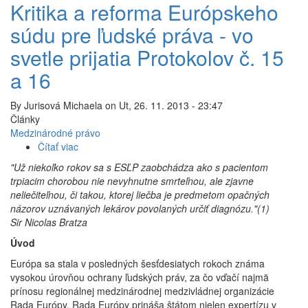
Kritika a reforma Európskeho
súdu pre ľudské práva - vo
svetle prijatia Protokolov č. 15
a 16
By
Jurisová Michaela
on
Ut, 26. 11. 2013 - 23:47
Články
Medzinárodné právo
Čítať viac
o
Kritika
"Už niekoľko rokov sa s ESĽP zaobchádza ako s pacientom
a
trpiacim chorobou nie nevyhnutne smrteľnou, ale zjavne
reforma
neliečiteľnou, či takou, ktorej liečba je predmetom opačných
Európskeho
názorov uznávaných lekárov povolaných určiť diagnózu."(1)
súdu
Sir Nicolas Bratza
pre
Úvod
ľudské
práva
Európa sa stala v posledných šesťdesiatych rokoch známa
-
vysokou úrovňou ochrany ľudských práv, za čo vďačí najmä
vo
prínosu regionálnej medzinárodnej medzivládnej organizácie
svetle
Rada Európy. Rada Európy prináša štátom nielen expertízu v