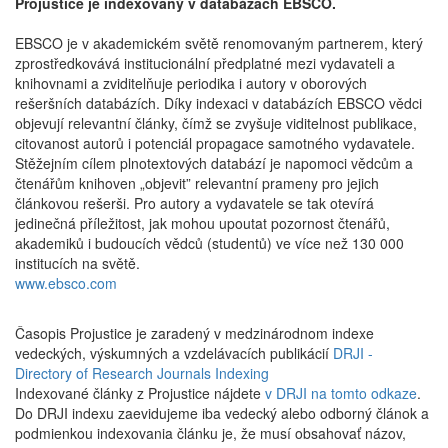
Projustice je indexovaný v databázach EBSCO.
EBSCO je v akademickém světě renomovaným partnerem, který
zprostředkovává institucionální předplatné mezi vydavateli a
knihovnami a zviditelňuje periodika i autory v oborových
rešeršních databázích. Díky indexaci v databázích EBSCO vědci
objevují relevantní články, čímž se zvyšuje viditelnost publikace,
citovanost autorů i potenciál propagace samotného vydavatele.
Stěžejním cílem plnotextových databází je napomoci vědcům a
čtenářům knihoven „objevit” relevantní prameny pro jejich
článkovou rešerši. Pro autory a vydavatele se tak otevírá
jedinečná příležitost, jak mohou upoutat pozornost čtenářů,
akademiků i budoucích vědců (studentů) ve více než 130 000
institucích na světě.
www.ebsco.com
Časopis Projustice je zaradený v medzinárodnom indexe
vedeckých, výskumných a vzdelávacích publikácií
DRJI -
Directory of Research Journals Indexing
Indexované články z Projustice nájdete
v DRJI na tomto odkaze
.
Do DRJI indexu zaevidujeme iba vedecký alebo odborný článok a
podmienkou indexovania článku je, že musí obsahovať názov,