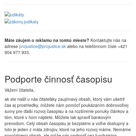
Máte záujem o reklamu na tomto mieste?
Kontaktujte nás na
adrese
projustice@projustice.sk
alebo na telefónnom čísle +421
904 977 933.
Podporte činnosť časopisu
Vážení čitatelia,
ak ste našli u nás čitateľsky zaujímavý obsah, ktorý vám ušetril
čas aj prostriedky, môžete nám pomôcť poukázaním dobrovoľnej
sumy pre ďalší rozvoj časopisu a na rozšírenie ponuky článkov a
tém, ktoré v ňom nájdete. Môžete tak spraviť bankovým
prevodom. Celý obsah časopisu je bezplatne a voľne dostupný a
toto je jeden z mála zdrojov, ktoré na jeho rozvoj máme. Nemáme
spoplatnený obsah, ale môže nás podporiť cez fundraising.