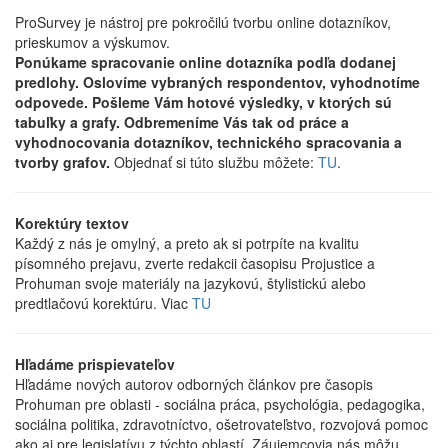
ProSurvey je nástroj pre pokročilú tvorbu online dotazníkov,
prieskumov a výskumov.
Ponúkame spracovanie online dotazníka podľa dodanej
predlohy. Oslovíme vybraných respondentov, vyhodnotíme
odpovede. Pošleme Vám hotové výsledky, v ktorých sú
tabuľky a grafy. Odbremeníme Vás tak od práce a
vyhodnocovania dotazníkov, technického spracovania a
tvorby grafov.
Objednať si túto službu môžete:
TU
.
Korektúry textov
Každý z nás je omylný, a preto ak si potrpíte na kvalitu
písomného prejavu, zverte redakcii časopisu Projustice a
Prohuman svoje materiály na jazykovú, štylistickú alebo
predtlačovú korektúru. Viac
TU
Hľadáme prispievateľov
Hľadáme nových autorov odborných článkov pre časopis
Prohuman pre oblasti - sociálna práca, psychológia, pedagogika,
sociálna politika, zdravotníctvo, ošetrovateľstvo, rozvojová pomoc
ako aj pre legislatívu z týchto oblastí. Záujemcovia nás môžu