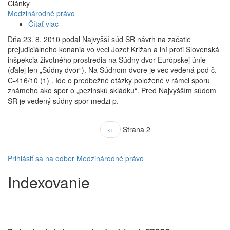
Články
Medzinárodné právo
Čítať viac
o
Aktuálne
Dňa 23. 8. 2010 podal Najvyšší súd SR návrh na začatie
rozhodnutie
prejudiciálneho konania vo veci Jozef Križan a iní proti Slovenská
Súdneho
inšpekcia životného prostredia na Súdny dvor Európskej únie
dvora
(ďalej len „Súdny dvor“). Na Súdnom dvore je vec vedená pod č.
Európskej
C-416/10 (1) . Ide o predbežné otázky položené v rámci sporu
únie
známeho ako spor o „pezinskú skládku“. Pred Najvyšším súdom
týkajúce
SR je vedený súdny spor medzi p.
sa
prípadu
pezinskej
Stránkovanie
Predchádzajúca
‹‹
Strana 2
skládky
strana
Prihlásiť sa na odber Medzinárodné právo
Indexovanie