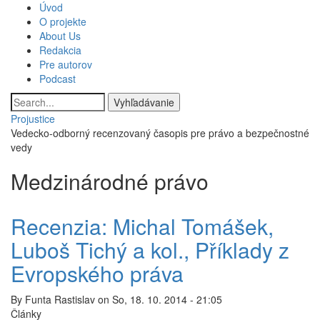
Skočiť
Úvod
Main
na
O projekte
hlavný
About Us
navigation
obsah
Redakcia
Pre autorov
Podcast
Vyhľadávanie
Projustice
Vedecko-odborný recenzovaný časopis pre právo a bezpečnostné
vedy
Medzinárodné právo
Recenzia: Michal Tomášek,
Luboš Tichý a kol., Příklady z
Evropského práva
By
Funta Rastislav
on
So, 18. 10. 2014 - 21:05
Články