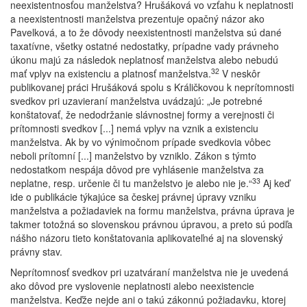
neexistentnosťou manželstva? Hrušáková vo vzťahu k neplatnosti
a neexistentnosti manželstva prezentuje opačný názor ako
Pavelková, a to že dôvody neexistentnosti manželstva sú dané
taxatívne, všetky ostatné nedostatky, prípadne vady právneho
úkonu majú za následok neplatnosť manželstva alebo nebudú
32
mať vplyv na existenciu a platnosť manželstva.
V neskôr
publikovanej práci Hrušáková spolu s Králičkovou k neprítomnosti
svedkov pri uzavieraní manželstva uvádzajú: „Je potrebné
konštatovať, že nedodržanie slávnostnej formy a verejnosti či
prítomnosti svedkov [...] nemá vplyv na vznik a existenciu
manželstva. Ak by vo výnimočnom prípade svedkovia vôbec
neboli prítomní [...] manželstvo by vzniklo. Zákon s týmto
nedostatkom nespája dôvod pre vyhlásenie manželstva za
33
neplatne, resp. určenie či tu manželstvo je alebo nie je.“
Aj keď
ide o publikácie týkajúce sa českej právnej úpravy vzniku
manželstva a požiadaviek na formu manželstva, právna úprava je
takmer totožná so slovenskou právnou úpravou, a preto sú podľa
nášho názoru tieto konštatovania aplikovateľné aj na slovenský
právny stav.
Neprítomnosť svedkov pri uzatváraní manželstva nie je uvedená
ako dôvod pre vyslovenie neplatnosti alebo neexistencie
manželstva. Keďže nejde ani o takú zákonnú požiadavku, ktorej