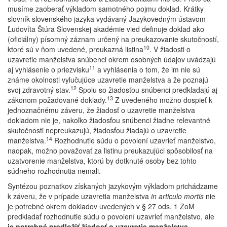
musíme zaoberať výkladom samotného pojmu doklad. Krátky
slovník slovenského jazyka vydávaný Jazykovedným ústavom
Ľudovíta Štúra Slovenskej akadémie vied definuje doklad ako
(oficiálny) písomný záznam určený na preukazovanie skutočností,
10
ktoré sú v ňom uvedené, preukazná listina
. V žiadosti o
uzavretie manželstva snúbenci okrem osobných údajov uvádzajú
11
aj vyhlásenie o priezvisku
a vyhlásenia o tom, že im nie sú
známe okolnosti vylučujúce uzavretie manželstva a že poznajú
12
svoj zdravotný stav.
Spolu so žiadosťou snúbenci predkladajú aj
13
zákonom požadované doklady.
Z uvedeného možno dospieť k
jednoznačnému záveru, že žiadosť o uzavretie manželstva
dokladom nie je, nakoľko žiadosťou snúbenci žiadne relevantné
skutočnosti nepreukazujú, žiadosťou žiadajú o uzavretie
14
manželstva.
Rozhodnutie súdu o povolení uzavrieť manželstvo,
naopak, možno považovať za listinu preukazujúci spôsobilosť na
uzatvorenie manželstva, ktorú by dotknuté osoby bez tohto
súdneho rozhodnutia nemali.
Syntézou poznatkov získaných jazykovým výkladom prichádzame
k záveru, že v prípade uzavretia manželstva
in articulo mortis
nie
je potrebné okrem dokladov uvedených v § 27 ods. 1 ZoM
predkladať rozhodnutie súdu o povolení uzavrieť manželstvo, ale
je potrebné predložiť žiadosť o uzavretie manželstva,