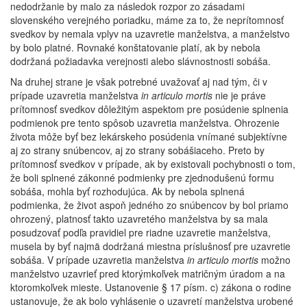
nedodržanie by malo za následok rozpor zo zásadami
slovenského verejného poriadku, máme za to, že neprítomnosť
svedkov by nemala vplyv na uzavretie manželstva, a manželstvo
by bolo platné. Rovnaké konštatovanie platí, ak by nebola
dodržaná požiadavka verejnosti alebo slávnostnosti sobáša.
Na druhej strane je však potrebné uvažovať aj nad tým, či v
prípade uzavretia manželstva
in articulo mortis
nie je práve
prítomnosť svedkov dôležitým aspektom pre posúdenie splnenia
podmienok pre tento spôsob uzavretia manželstva. Ohrozenie
života môže byť bez lekárskeho posúdenia vnímané subjektívne
aj zo strany snúbencov, aj zo strany sobášiaceho. Preto by
prítomnosť svedkov v prípade, ak by existovali pochybnosti o tom,
že boli splnené zákonné podmienky pre zjednodušenú formu
sobáša, mohla byť rozhodujúca. Ak by nebola splnená
podmienka, že život aspoň jedného zo snúbencov by bol priamo
ohrozený, platnosť takto uzavretého manželstva by sa mala
posudzovať podľa pravidiel pre riadne uzavretie manželstva,
musela by byť najmä dodržaná miestna príslušnosť pre uzavretie
sobáša. V prípade uzavretia manželstva
in articulo mortis
možno
manželstvo uzavrieť pred ktorýmkoľvek matričným úradom a na
ktoromkoľvek mieste. Ustanovenie § 17 písm. c) zákona o rodine
ustanovuje, že ak bolo vyhlásenie o uzavretí manželstva urobené