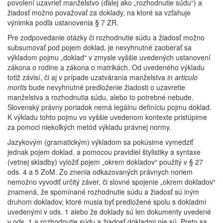
povolení uzavrieť manželstvo (ďalej ako „rozhodnutie súdu“) a
žiadosť možno považovať za doklady, na ktoré sa vzťahuje
výnimka podľa ustanovenia § 7 ZR.
Pre zodpovedanie otázky či rozhodnutie súdu a žiadosť možno
subsumovať pod pojem doklad, je nevyhnutné zaoberať sa
výkladom pojmu „doklad“ v zmysle vyššie uvedených ustanovení
zákona o rodine a zákona o matrikách. Od uvedeného výkladu
totiž závisí, či aj v prípade uzatvárania manželstva
in articulo
mortis
bude nevyhnutné predloženie žiadosti o uzavretie
manželstva a rozhodnutia súdu, alebo to potrebné nebude.
Slovenský právny poriadok nemá legálnu definíciu pojmu doklad.
K výkladu tohto pojmu vo vyššie uvedenom kontexte pristúpime
za pomoci niekoľkých metód výkladu právnej normy.
Jazykovým (gramatickým) výkladom sa pokúsime vymedziť
jednak pojem doklad, a pomocou pravidiel štylistiky a syntaxe
(vetnej skladby) vyložiť pojem „okrem dokladov“ použitý v § 27
ods. 4 a 5 ZoM. Zo znenia odkazovaných právnych noriem
nemožno vyvodiť určitý záver, či slovné spojenie „okrem dokladov“
znamená, že spomínané rozhodnutie súdu a žiadosť sú iným
druhom dokladov, ktoré musia byť predložené spolu s dokladmi
uvedenými v ods. 1 alebo že doklady sú len dokumenty uvedené
v ods. 1 a rozhodnutie súdu a žiadosť dokladmi nie sú. Preto sa