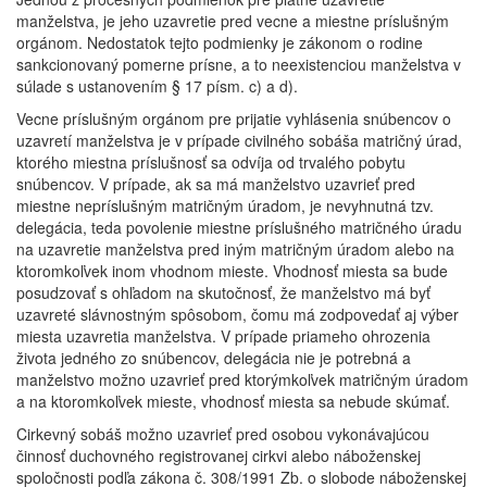
manželstva, je jeho uzavretie pred vecne a miestne príslušným
orgánom. Nedostatok tejto podmienky je zákonom o rodine
sankcionovaný pomerne prísne, a to neexistenciou manželstva v
súlade s ustanovením § 17 písm. c) a d).
Vecne príslušným orgánom pre prijatie vyhlásenia snúbencov o
uzavretí manželstva je v prípade civilného sobáša matričný úrad,
ktorého miestna príslušnosť sa odvíja od trvalého pobytu
snúbencov. V prípade, ak sa má manželstvo uzavrieť pred
miestne nepríslušným matričným úradom, je nevyhnutná tzv.
delegácia, teda povolenie miestne príslušného matričného úradu
na uzavretie manželstva pred iným matričným úradom alebo na
ktoromkoľvek inom vhodnom mieste. Vhodnosť miesta sa bude
posudzovať s ohľadom na skutočnosť, že manželstvo má byť
uzavreté slávnostným spôsobom, čomu má zodpovedať aj výber
miesta uzavretia manželstva. V prípade priameho ohrozenia
života jedného zo snúbencov, delegácia nie je potrebná a
manželstvo možno uzavrieť pred ktorýmkoľvek matričným úradom
a na ktoromkoľvek mieste, vhodnosť miesta sa nebude skúmať.
Cirkevný sobáš možno uzavrieť pred osobou vykonávajúcou
činnosť duchovného registrovanej cirkvi alebo náboženskej
spoločnosti podľa zákona č. 308/1991 Zb. o slobode náboženskej