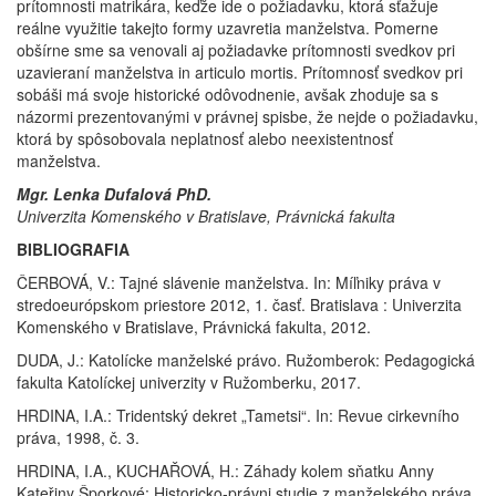
prítomnosti matrikára, keďže ide o požiadavku, ktorá sťažuje
reálne využitie takejto formy uzavretia manželstva. Pomerne
obšírne sme sa venovali aj požiadavke prítomnosti svedkov pri
uzavieraní manželstva in articulo mortis. Prítomnosť svedkov pri
sobáši má svoje historické odôvodnenie, avšak zhoduje sa s
názormi prezentovanými v právnej spisbe, že nejde o požiadavku,
ktorá by spôsobovala neplatnosť alebo neexistentnosť
manželstva.
Mgr. Lenka Dufalová PhD.
Univerzita Komenského v Bratislave, Právnická fakulta
BIBLIOGRAFIA
ČERBOVÁ, V.: Tajné slávenie manželstva. In: Míľniky práva v
stredoeurópskom priestore 2012, 1. časť. Bratislava : Univerzita
Komenského v Bratislave, Právnická fakulta, 2012.
DUDA, J.: Katolícke manželské právo. Ružomberok: Pedagogická
fakulta Katolíckej univerzity v Ružomberku, 2017.
HRDINA, I.A.: Tridentský dekret „Tametsi“. In: Revue cirkevního
práva, 1998, č. 3.
HRDINA, I.A., KUCHAŘOVÁ, H.: Záhady kolem sňatku Anny
Kateřiny Šporkové: Historicko-právni studie z manželského práva.