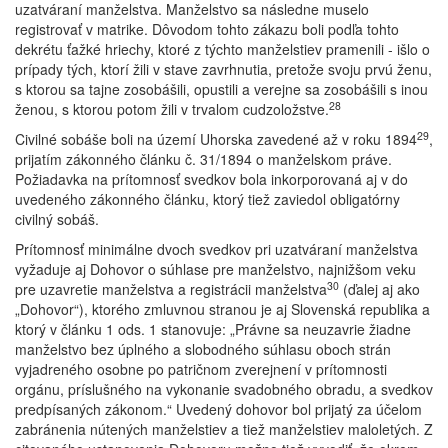
uzatváraní manželstva. Manželstvo sa následne muselo
registrovať v matrike. Dôvodom tohto zákazu boli podľa tohto
dekrétu ťažké hriechy, ktoré z týchto manželstiev pramenili - išlo o
prípady tých, ktorí žili v stave zavrhnutia, pretože svoju prvú ženu,
s ktorou sa tajne zosobášili, opustili a verejne sa zosobášili s inou
28
ženou, s ktorou potom žili v trvalom cudzoložstve.
29
Civilné sobáše boli na území Uhorska zavedené až v roku 1894
,
prijatím zákonného článku č. 31/1894 o manželskom práve.
Požiadavka na prítomnosť svedkov bola inkorporovaná aj v do
uvedeného zákonného článku, ktorý tiež zaviedol obligatórny
civilný sobáš.
Prítomnosť minimálne dvoch svedkov pri uzatváraní manželstva
vyžaduje aj Dohovor o súhlase pre manželstvo, najnižšom veku
30
pre uzavretie manželstva a registrácii manželstva
(ďalej aj ako
„Dohovor“), ktorého zmluvnou stranou je aj Slovenská republika a
ktorý v článku 1 ods. 1 stanovuje: „Právne sa neuzavrie žiadne
manželstvo bez úplného a slobodného súhlasu oboch strán
vyjadreného osobne po patričnom zverejnení v prítomnosti
orgánu, príslušného na vykonanie svadobného obradu, a svedkov
predpísaných zákonom.“ Uvedený dohovor bol prijatý za účelom
zabránenia nútených manželstiev a tiež manželstiev maloletých. Z