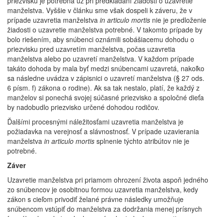
priezvisku je potrebná už pri predkladaní žiadosti o uzavretie
manželstva. Vyššie v článku sme však dospeli k záveru, že v
prípade uzavretia manželstva
in articulo mortis
nie je predloženie
žiadosti o uzavretie manželstva potrebné. V takomto prípade by
bolo riešením, aby snúbenci oznámili sobášiacemu dohodu o
priezvisku pred uzavretím manželstva, počas uzavretia
manželstva alebo po uzavretí manželstva. V každom prípade
takáto dohoda by mala byť medzi snúbencami uzavretá, nakoľko
sa následne uvádza v zápisnici o uzavretí manželstva (§ 27 ods.
6 písm. f) zákona o rodine). Ak sa tak nestalo, platí, že každý z
manželov si ponechá svojej súčasné priezvisko a spoločné dieťa
by nadobudlo priezvisko určené dohodou rodičov.
Ďalšími procesnými náležitosťami uzavretia manželstva je
požiadavka na verejnosť a slávnostnosť. V prípade uzavierania
manželstva
in articulo mortis
splnenie týchto atribútov nie je
potrebné.
Záver
Uzavretie manželstva pri priamom ohrození života aspoň jedného
zo snúbencov je osobitnou formou uzavretia manželstva, kedy
zákon s cieľom privodiť želané právne následky umožňuje
snúbencom vstúpiť do manželstva za dodržania menej prísnych