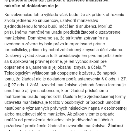
nakoľko tá dokladom nie je
.
Konzekvenciou tohto výkladu však bude, že ak príde k ohrozeniu
života jedného zo snúbencov, uzatvoriť manželstvo
zjednodušenou formou budú môcť len tí snúbenci, ktorí už
príslušnému matričnému úradu predložili žiadosť o uzatvorenie
manželstva. Domnievame sa, že striktným zotrvaním na
uvedenom závere by bolo právo interpretované prísne
formalisticky, pričom by nebol zohľadnený zmysel a účel zákona.
Doslovný výklad zákona totiž predstavuje len prvotné priblíženie
sa k aplikovanej právnej norme, je len východiskom pre
15
objasnenie a ujasnenie si jej obsahu, zmyslu a účelu.
Teleologickým výkladom tak dospejeme k záveru, že napriek
tomu, že žiadosť nie je dokladom podľa ustanovenia § 6 ods. 1 ZR
a § 27 ods. 1 ZoM, uzavrieť manželstvo zjednodušenou formou je
umožnené aj tým snúbencom, ktorí žiadosť príslušnému
matričnému úradu nepredložili. Účelom tejto zjednodušenej formy
uzavretia manželstva je totižto v osobitných prípadoch umožniť
nastúpenie významných právnych následkov najmä v osobnostnej
alebo majetkovej sfére manželov. Ak zákon v tomto prípade
upúšťa od predloženia dokladov, nie je dôvodné ani účelné
požadovať predloženie žiadosti o uzavretie manželstva.
Žiadosť