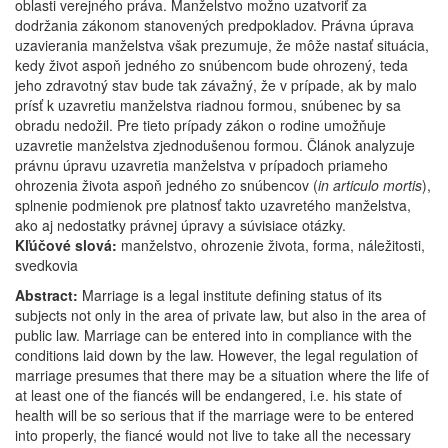
oblasti verejného práva. Manželstvo možno uzatvoriť za
dodržania zákonom stanovených predpokladov. Právna úprava
uzavierania manželstva však prezumuje, že môže nastať situácia,
kedy život aspoň jedného zo snúbencom bude ohrozený, teda
jeho zdravotný stav bude tak závažný, že v prípade, ak by malo
prísť k uzavretiu manželstva riadnou formou, snúbenec by sa
obradu nedožil. Pre tieto prípady zákon o rodine umožňuje
uzavretie manželstva zjednodušenou formou. Článok analyzuje
právnu úpravu uzavretia manželstva v prípadoch priameho
ohrozenia života aspoň jedného zo snúbencov (
in articulo mortis
),
splnenie podmienok pre platnosť takto uzavretého manželstva,
ako aj nedostatky právnej úpravy a súvisiace otázky.
Kľúčové slová:
manželstvo, ohrozenie života, forma, náležitosti,
svedkovia
Abstract:
Marriage is a legal institute defining status of its
subjects not only in the area of private law, but also in the area of
public law. Marriage can be entered into in compliance with the
conditions laid down by the law. However, the legal regulation of
marriage presumes that there may be a situation where the life of
at least one of the fiancés will be endangered, i.e. his state of
health will be so serious that if the marriage were to be entered
into properly, the fiancé would not live to take all the necessary