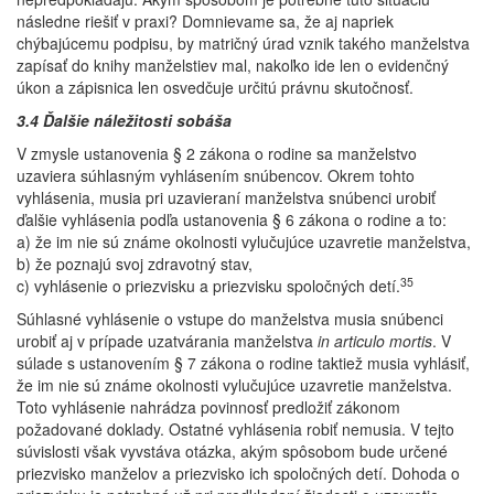
následne riešiť v praxi? Domnievame sa, že aj napriek
chýbajúcemu podpisu, by matričný úrad vznik takého manželstva
zapísať do knihy manželstiev mal, nakoľko ide len o evidenčný
úkon a zápisnica len osvedčuje určitú právnu skutočnosť.
3.4 Ďalšie náležitosti sobáša
V zmysle ustanovenia § 2 zákona o rodine sa manželstvo
uzaviera súhlasným vyhlásením snúbencov. Okrem tohto
vyhlásenia, musia pri uzavieraní manželstva snúbenci urobiť
ďalšie vyhlásenia podľa ustanovenia § 6 zákona o rodine a to:
a) že im nie sú známe okolnosti vylučujúce uzavretie manželstva,
b) že poznajú svoj zdravotný stav,
35
c) vyhlásenie o priezvisku a priezvisku spoločných detí.
Súhlasné vyhlásenie o vstupe do manželstva musia snúbenci
urobiť aj v prípade uzatvárania manželstva
in articulo mortis
. V
súlade s ustanovením § 7 zákona o rodine taktiež musia vyhlásiť,
že im nie sú známe okolnosti vylučujúce uzavretie manželstva.
Toto vyhlásenie nahrádza povinnosť predložiť zákonom
požadované doklady. Ostatné vyhlásenia robiť nemusia. V tejto
súvislosti však vyvstáva otázka, akým spôsobom bude určené
priezvisko manželov a priezvisko ich spoločných detí. Dohoda o