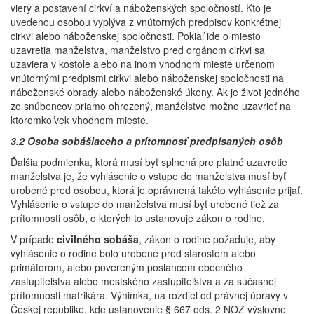
viery a postavení cirkví a náboženských spoločností. Kto je
uvedenou osobou vyplýva z vnútorných predpisov konkrétnej
cirkvi alebo náboženskej spoločnosti. Pokiaľ ide o miesto
uzavretia manželstva, manželstvo pred orgánom cirkvi sa
uzaviera v kostole alebo na inom vhodnom mieste určenom
vnútornými predpismi cirkvi alebo náboženskej spoločnosti na
náboženské obrady alebo náboženské úkony. Ak je život jedného
zo snúbencov priamo ohrozený, manželstvo možno uzavrieť na
ktoromkoľvek vhodnom mieste.
3.2 Osoba sobášiaceho a prítomnosť predpísaných osôb
Ďalšia podmienka, ktorá musí byť splnená pre platné uzavretie
manželstva je, že vyhlásenie o vstupe do manželstva musí byť
urobené pred osobou, ktorá je oprávnená takéto vyhlásenie prijať.
Vyhlásenie o vstupe do manželstva musí byť urobené tiež za
prítomnosti osôb, o ktorých to ustanovuje zákon o rodine.
V prípade
civilného sobáša
, zákon o rodine požaduje, aby
vyhlásenie o rodine bolo urobené pred starostom alebo
primátorom, alebo povereným poslancom obecného
zastupiteľstva alebo mestského zastupiteľstva a za súčasnej
prítomnosti matrikára. Výnimka, na rozdiel od právnej úpravy v
Českej republike, kde ustanovenie § 667 ods. 2 NOZ výslovne