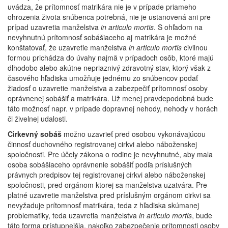
uvádza, že prítomnosť matrikára nie je v prípade priameho
ohrozenia života snúbenca potrebná, nie je ustanovená ani pre
prípad uzavretia manželstva
in articulo mortis
. S ohľadom na
nevyhnutnú prítomnosť sobášiaceho aj matrikára je možné
konštatovať, že uzavretie manželstva
in articulo mortis
civilnou
formou prichádza do úvahy najmä v prípadoch osôb, ktoré majú
dlhodobo alebo akútne nepriaznivý zdravotný stav, ktorý však z
časového hľadiska umožňuje jednému zo snúbencov podať
žiadosť o uzavretie manželstva a zabezpečiť prítomnosť osoby
oprávnenej sobášiť a matrikára. Už menej pravdepodobná bude
táto možnosť napr. v prípade dopravnej nehody, nehody v horách
či živelnej udalosti.
Cirkevný sobáš
možno uzavrieť pred osobou vykonávajúcou
činnosť duchovného registrovanej cirkvi alebo náboženskej
spoločnosti. Pre účely zákona o rodine je nevyhnutné, aby mala
osoba sobášiaceho oprávnenie sobášiť podľa príslušných
právnych predpisov tej registrovanej cirkvi alebo náboženskej
spoločnosti, pred orgánom ktorej sa manželstva uzatvára. Pre
platné uzavretie manželstva pred príslušným orgánom cirkvi sa
nevyžaduje prítomnosť matrikára, teda z hľadiska skúmanej
problematiky, teda uzavretia manželstva
in articulo mortis
, bude
táto forma prístupnejšia, nakoľko zabezpečenie prítomnosti osoby