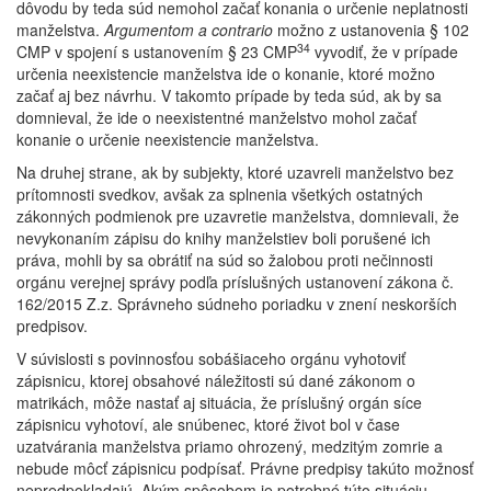
dôvodu by teda súd nemohol začať konania o určenie neplatnosti
manželstva.
Argumentom a contrario
možno z ustanovenia § 102
34
CMP v spojení s ustanovením § 23 CMP
vyvodiť, že v prípade
určenia neexistencie manželstva ide o konanie, ktoré možno
začať aj bez návrhu. V takomto prípade by teda súd, ak by sa
domnieval, že ide o neexistentné manželstvo mohol začať
konanie o určenie neexistencie manželstva.
Na druhej strane, ak by subjekty, ktoré uzavreli manželstvo bez
prítomnosti svedkov, avšak za splnenia všetkých ostatných
zákonných podmienok pre uzavretie manželstva, domnievali, že
nevykonaním zápisu do knihy manželstiev boli porušené ich
práva, mohli by sa obrátiť na súd so žalobou proti nečinnosti
orgánu verejnej správy podľa príslušných ustanovení zákona č.
162/2015 Z.z. Správneho súdneho poriadku v znení neskorších
predpisov.
V súvislosti s povinnosťou sobášiaceho orgánu vyhotoviť
zápisnicu, ktorej obsahové náležitosti sú dané zákonom o
matrikách, môže nastať aj situácia, že príslušný orgán síce
zápisnicu vyhotoví, ale snúbenec, ktoré život bol v čase
uzatvárania manželstva priamo ohrozený, medzitým zomrie a
nebude môcť zápisnicu podpísať. Právne predpisy takúto možnosť
nepredpokladajú. Akým spôsobom je potrebné túto situáciu