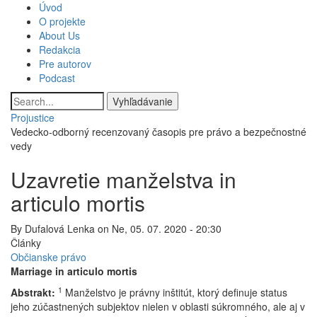
Skočiť
Úvod
Main
na
O projekte
hlavný
About Us
navigation
obsah
Redakcia
Pre autorov
Podcast
Vyhľadávanie
Projustice
Vedecko-odborný recenzovaný časopis pre právo a bezpečnostné
vedy
Uzavretie manželstva in
articulo mortis
By
Dufalová Lenka
on
Ne, 05. 07. 2020 - 20:30
Články
Občianske právo
Marriage in articulo mortis
1
Abstrakt:
Manželstvo je právny inštitút, ktorý definuje status
jeho zúčastnených subjektov nielen v oblasti súkromného, ale aj v