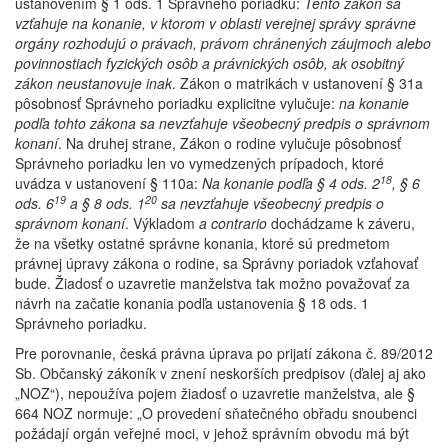
ustanovením § 1 ods. 1 Správneho poriadku:
Tento zákon sa
vzťahuje na konanie, v ktorom v oblasti verejnej správy správne
orgány rozhodujú o právach, právom chránených záujmoch alebo
povinnostiach fyzických osôb a právnických osôb, ak osobitný
zákon neustanovuje inak
. Zákon o matrikách v ustanovení § 31a
pôsobnosť Správneho poriadku explicitne vylučuje:
na konanie
podľa tohto zákona sa nevzťahuje všeobecný predpis o správnom
konaní
. Na druhej strane, Zákon o rodine vylučuje pôsobnosť
Správneho poriadku len vo vymedzených prípadoch, ktoré
18
uvádza v ustanovení § 110a:
Na konanie podľa § 4 ods. 2
, § 6
19
20
ods. 6
a § 8 ods. 1
sa nevzťahuje všeobecný predpis o
správnom konaní
. Výkladom
a contrario
dochádzame k záveru,
že na všetky ostatné správne konania, ktoré sú predmetom
právnej úpravy zákona o rodine, sa Správny poriadok vzťahovať
bude. Žiadosť o uzavretie manželstva tak možno považovať za
návrh na začatie konania podľa ustanovenia § 18 ods. 1
Správneho poriadku.
Pre porovnanie, česká právna úprava po prijatí zákona č. 89/2012
Sb. Občanský zákoník v znení neskorších predpisov (ďalej aj ako
„NOZ“), nepoužíva pojem žiadosť o uzavretie manželstva, ale §
664 NOZ normuje: „O provedení sňatečného obřadu snoubenci
požádají orgán veřejné moci, v jehož správním obvodu má být