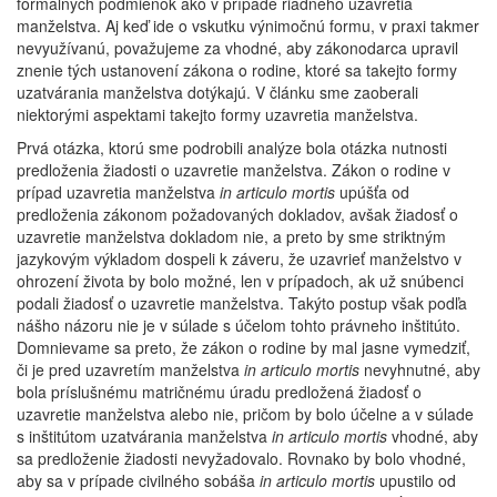
formálnych podmienok ako v prípade riadneho uzavretia
manželstva. Aj keď ide o vskutku výnimočnú formu, v praxi takmer
nevyužívanú, považujeme za vhodné, aby zákonodarca upravil
znenie tých ustanovení zákona o rodine, ktoré sa takejto formy
uzatvárania manželstva dotýkajú. V článku sme zaoberali
niektorými aspektami takejto formy uzavretia manželstva.
Prvá otázka, ktorú sme podrobili analýze bola otázka nutnosti
predloženia žiadosti o uzavretie manželstva. Zákon o rodine v
prípad uzavretia manželstva
in articulo mortis
upúšťa od
predloženia zákonom požadovaných dokladov, avšak žiadosť o
uzavretie manželstva dokladom nie, a preto by sme striktným
jazykovým výkladom dospeli k záveru, že uzavrieť manželstvo v
ohrození života by bolo možné, len v prípadoch, ak už snúbenci
podali žiadosť o uzavretie manželstva. Takýto postup však podľa
nášho názoru nie je v súlade s účelom tohto právneho inštitúto.
Domnievame sa preto, že zákon o rodine by mal jasne vymedziť,
či je pred uzavretím manželstva
in articulo mortis
nevyhnutné, aby
bola príslušnému matričnému úradu predložená žiadosť o
uzavretie manželstva alebo nie, pričom by bolo účelne a v súlade
s inštitútom uzatvárania manželstva
in articulo mortis
vhodné, aby
sa predloženie žiadosti nevyžadovalo. Rovnako by bolo vhodné,
aby sa v prípade civilného sobáša
in articulo mortis
upustilo od