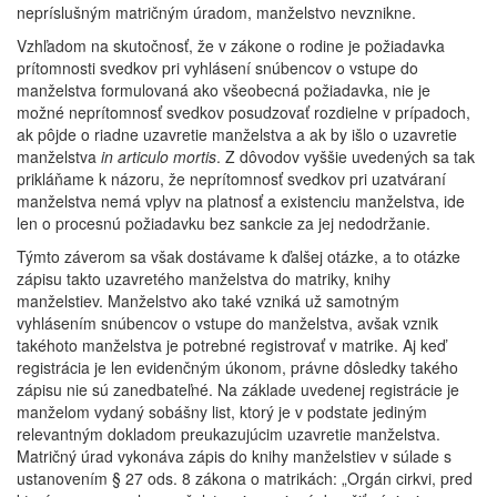
nepríslušným matričným úradom, manželstvo nevznikne.
Vzhľadom na skutočnosť, že v zákone o rodine je požiadavka
prítomnosti svedkov pri vyhlásení snúbencov o vstupe do
manželstva formulovaná ako všeobecná požiadavka, nie je
možné neprítomnosť svedkov posudzovať rozdielne v prípadoch,
ak pôjde o riadne uzavretie manželstva a ak by išlo o uzavretie
manželstva
in articulo mortis
. Z dôvodov vyššie uvedených sa tak
prikláňame k názoru, že neprítomnosť svedkov pri uzatváraní
manželstva nemá vplyv na platnosť a existenciu manželstva, ide
len o procesnú požiadavku bez sankcie za jej nedodržanie.
Týmto záverom sa však dostávame k ďalšej otázke, a to otázke
zápisu takto uzavretého manželstva do matriky, knihy
manželstiev. Manželstvo ako také vzniká už samotným
vyhlásením snúbencov o vstupe do manželstva, avšak vznik
takéhoto manželstva je potrebné registrovať v matrike. Aj keď
registrácia je len evidenčným úkonom, právne dôsledky takého
zápisu nie sú zanedbateľné. Na základe uvedenej registrácie je
manželom vydaný sobášny list, ktorý je v podstate jediným
relevantným dokladom preukazujúcim uzavretie manželstva.
Matričný úrad vykonáva zápis do knihy manželstiev v súlade s
ustanovením § 27 ods. 8 zákona o matrikách: „Orgán cirkvi, pred