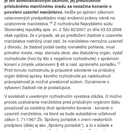
je len administratívnym úkonom, jej predložením
príslušnému matričnému úradu sa nezačína konanie o
povolení uzavrieť manželstvo
, keďže po splnení zákonom
ustanovených predpokladov majú snúbenci právny nárok na
16
uzatvorenie manželstva.
Z rozhodnutia Najvyššieho súdu
Slovenskej republiky spis. zn. 2 Sžo 82/2007 zo dňa 03.03.2008
však vyplýva, že v prípade, ak po predložení žiadosti o uzavretie
manželstva matričný úrad zistí, že manželstvo nemožno uzavrieť
z dôvodu, že žiadosť podali osoby rovnakého pohlavia, musí
primátor mesta, resp. starosta obce, ako štatutárny orgán, vydať
rozhodnutie (hoci by išlo o negatívne rozhodnutie) v správnom
17
konaní v zmysle ustanovení § 46 a nasl. správneho poriadku.
Proti tomuto rozhodnutiu je prípustné odvolanie na príslušný
orgán štátnej správy, ktorého rozhodnutie po nadobudnutí
právoplatnosti je možné preskúmať súdom. Oznámenie o
vybavení žiadosti nie je postačujúce.
V súvislosti s uvedeným rozhodnutím vyvstáva otázka, či možno
proces uzatvárania manželstva pred príslušným orgánom štátu
považovať za osobitný druh správneho konania - konanie o
uzavretí manželstva, na ktoré sa bude subsidiárne vzťahovať
zákon č. 71/1967 Zb. Správny poriadok v znení neskorších
predpisov (ďalej aj ako „Správny poriadok“), a to v súlade s