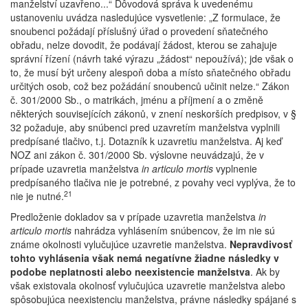
manželství uzavřeno...“ Dôvodová správa k uvedenému
ustanoveniu uvádza nasledujúce vysvetlenie: „Z formulace, že
snoubenci požádají příslušný úřad o provedení sňatečného
obřadu, nelze dovodit, že podávají žádost, kterou se zahajuje
správní řízení (návrh také výrazu „žádost“ nepoužívá); jde však o
to, že musí být určeny alespoň doba a místo sňatečného obřadu
určitých osob, což bez požádání snoubenců učinit nelze.“ Zákon
č. 301/2000 Sb., o matrikách, jménu a příjmení a o změně
některých souvisejících zákonů, v znení neskorších predpisov, v §
32 požaduje, aby snúbenci pred uzavretím manželstva vyplnili
predpísané tlačivo, t.j. Dotazník k uzavretiu manželstva. Aj keď
NOZ ani zákon č. 301/2000 Sb. výslovne neuvádzajú, že v
prípade uzavretia manželstva
in articulo mortis
vyplnenie
predpísaného tlačiva nie je potrebné, z povahy veci vyplýva, že to
21
nie je nutné.
Predloženie dokladov sa v prípade uzavretia manželstva
in
articulo mortis
nahrádza vyhlásením snúbencov, že im nie sú
známe okolnosti vylučujúce uzavretie manželstva.
Nepravdivosť
tohto vyhlásenia však nemá negatívne žiadne následky v
podobe neplatnosti alebo neexistencie manželstva
. Ak by
však existovala okolnosť vylučujúca uzavretie manželstva alebo
spôsobujúca neexistenciu manželstva, právne následky spájané s