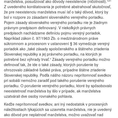
31
manželstva, posudzovať ako dôvody neexistencie (ničotnosti).“
Z uvedeného konštatovania je potrebné abstrahovať skutočnosť,
že pre neexistenciu manželstva musí ísť o taký dôvod, ktorý by
bol v rozpore zo zásadami slovenského verejného poriadku.
Pojem zásady slovenského verejného poriadku nie je žiadnym
právnym predpisom definovaný. V niekoľkých právnych
predpisoch nachádzame definíciu pojmu verejný poriadok.
Napríklad zákon č. 97/1963 Zb. o medzinárodnom práve
súkromnom a procesnom v ustanovení § 36 vymedzuje verejný
poriadok ako „také zásady spoločenského a štátneho zriadenia
Slovenskej republiky a jej právneho poriadku, na ktorých je
potrebné bez výhrady trvať.“ Zásady verejného poriadku možno
definovať tak, že ide o také zásady, ktorých porušenie by
ohrozovalo základné ľudské práva, prípadne štátne zriadenie
Slovenskej republiky. Podľa nášho názoru neprítomnosť svedkov
pri sobáši nemožno zaradiť pod takého porušenie verejného
poriadku. O porušenie verejného poriadku, ktoré by spôsobovalo
neexistetnosť manželstva by išlo v prípade, ak manželstva
uzatvárali dve osoby rovnakého pohlavia.
Keďže neprítomnosť svedkov, ani iný nedostatok v procesných
náležitostiach týkajúcich sa uzavretia manželstva, nie je uvedený
ako dôvod pre neplatnosť manželstva, možno uvažovať nad