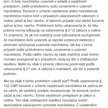
tom, či bolo manželstvo uzavreté v súlade s osobitným
predpisom, zašle príslušnému súdu oznámenie o uzavretí
manželstva. Konanie o určenie neplatnosti alebo neexistencie
manželstva možno totiž v prípadoch ustanovených zákonom o
rodine začať aj bez návrhu. V takomto prípade súd takéto konanie
začne aj bez návrhu. Problémom tohto ustanovenia je, že táto
právna norma odkazuje na ustanovenia § 9-12 zákona o rodine.
To znamená, že ak má matričný úrad odôvodnené pochybnosti,
že manželstvo bolo uzavreté aj napriek existencii niektorej z
okolností vylučujúcej uzavretie manželstva, tak iba v tomto
prípade zašle príslušnému súdu oznámenie o uzavretí
manželstva. Podľa nášho názoru by však matričný úrad mohol
rovnako postupovať aj v prípadoch, kedy by išlo o chýbajúcich
svedkov. Nešlo by však o plnenie zákonnej povinnosti podľa
ustanovenia § 27 ods. 9 zákona o matrikách, ale len o podanie
podnetu.
Ako by však s týmto podnetom naložil súd? Podľa ustanovenia §
102 CMP konanie o určenie neplatnosti manželstva sa začína len
na návrh, ak osobitný predpis neustanovuje, že konanie možno
začať aj bez návrhu. Týmto osobitným predpisom je zákon o
rodine. Ten však chýbajúcich svedkov neuvádza medzi
okolnosťami vylučujúcimi uzavretie manželstva. Z uvedeného