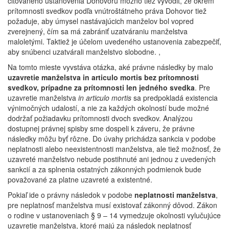
citovaného ustanovenia Dohovoru možno tiež vyvodiť, že okrem
prítomnosti svedkov podľa vnútroštátneho práva Dohovor tiež
požaduje, aby úmysel nastávajúcich manželov bol vopred
zverejnený, čím sa má zabrániť uzatváraniu manželstva
maloletými. Taktiež je účelom uvedeného ustanovenia zabezpečiť,
aby snúbenci uzatvárali manželstvo slobodne. ,
Na tomto mieste vyvstáva otázka, aké právne následky by malo
uzavretie manželstva in articulo mortis bez prítomnosti
svedkov, prípadne za prítomnosti len jedného svedka
. Pre
uzavretie manželstva
in articulo mortis
sa predpokladá existencia
výnimočných udalostí, a nie za každých okolností bude možné
dodržať požiadavku prítomnosti dvoch svedkov. Analýzou
dostupnej právnej spisby sme dospeli k záveru, že právne
následky môžu byť rôzne. Do úvahy prichádza sankcia v podobe
neplatnosti alebo neexistentnosti manželstva, ale tiež možnosť, že
uzavreté manželstvo nebude postihnuté ani jednou z uvedených
sankcií a za splnenia ostatných zákonných podmienok bude
považované za platne uzavreté a existentné.
Pokiaľ ide o právny následok v podobe
neplatnosti manželstva
,
pre neplatnosť manželstva musí existovať zákonný dôvod. Zákon
o rodine v ustanoveniach § 9 – 14 vymedzuje okolnosti vylučujúce
uzavretie manželstva, ktoré majú za následok neplatnosť