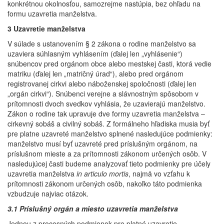
konkrétnou okolnosťou, samozrejme nastúpia, bez ohľadu na
formu uzavretia manželstva.
3 Uzavretie manželstva
V súlade s ustanovením § 2 zákona o rodine manželstvo sa
uzaviera súhlasným vyhlásením (ďalej len „vyhlásenie“)
snúbencov pred orgánom obce alebo mestskej časti, ktorá vedie
matriku (ďalej len „matričný úrad“), alebo pred orgánom
registrovanej cirkvi alebo náboženskej spoločnosti (ďalej len
„orgán cirkvi“). Snúbenci verejne a slávnostným spôsobom v
prítomnosti dvoch svedkov vyhlásia, že uzavierajú manželstvo.
Zákon o rodine tak upravuje dve formy uzavretia manželstva –
cirkevný sobáš a civilný sobáš. Z formálneho hľadiska musia byť
pre platne uzavreté manželstvo splnené nasledujúce podmienky:
manželstvo musí byť uzavreté pred príslušným orgánom, na
príslušnom mieste a za prítomnosti zákonom určených osôb. V
nasledujúcej časti budeme analyzovať tieto podmienky pre účely
uzavretia manželstva
in articulo mortis
, najmä vo vzťahu k
prítomnosti zákonom určených osôb, nakoľko táto podmienka
vzbudzuje najviac otázok.
3.1 Príslušný orgán a miesto uzavretia manželstva
Jednou z procesných podmienok pre platné uzavretie