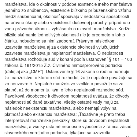
manželstva. Ide o okolnosti v podobe existencie iného manželstva
jedného zo snúbencov, existencie blízkeho príbuzenského vzťahu
medzi snúbencami, okolnosť spočívajú v nedostatku spôsobilosti
na právne úkony alebo v existencii duševnej poruchy, prípadne o
vadu právneho úkonu – vyhlásenia o uzavretí manželstva. Keďže
bližšie skúmanie jednotlivých okolností nie je predmetom tohto
článku, nebudeme sa nimi zaoberať. Právnym následkom
uzavretia manželstva aj za existencie okolností vylučujúcich
uzavretie manželstva je neplatnosť manželstva. O neplatnosti
manželstva rozhoduje súd v konaní podľa ustanovení § 101 – 103
zákona č. 161/2015 Z.z. Civilného mimosprorového poriadku
(ďalej aj ako „CMP“). Ustanovenie § 16 zákona o rodine normuje,
že manželstvo, o ktorom súd rozhodol, že je neplatné považuje sa
za neuzavreté. Neplatné manželstvo vzniklo a považuje sa za
platné, až do momentu, kým o jeho neplatnosti rozhodne súd.
Pavelková všeobecne k dôvodom neplatnosti uvádza, že dôvody
neplatnosti sú dané taxatívne, všetky ostatné vady majú za
následok neexistenciu manželstva, alebo nemajú vplyv na
platnosť alebo existenciu manželstva: „Taxatívne je preto treba
interpretovať manželské prekážky, ktoré sú dôvodom neplatnosti
manželstva, a všetky ostatné neúnosné vybočenia z rámca zásad
slovenského verejného poriadku, týkajúce sa uzavretia