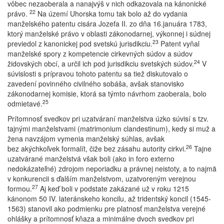
vôbec nezaoberala a nanajvýš v nich odkazovala na kánonické
22
právo.
Na území Uhorska tomu tak bolo až do vydania
manželského patentu cisára Jozefa II. zo dňa 16.januára 1783,
ktorý manželské právo v oblasti zákonodarnej, výkonnej i súdnej
23
previedol z kanonickej pod svetskú jurisdikciu.
Patent vyňal
manželské spory z kompetencie cirkevných súdov a súdov
24
židovských obcí, a určil ich pod jurisdikciu svetských súdov.
V
súvislosti s prípravou tohoto patentu sa tiež diskutovalo o
zavedení povinného civilného sobáša, avšak stanovisko
zákonodarnej komisie, ktorá sa týmto návrhom zaoberala, bolo
25
odmietavé.
Prítomnosť svedkov pri uzatváraní manželstva úzko súvisí s tzv.
tajnými manželstvami (matrimonium clandestinum), kedy si muž a
žena navzájom vymenia manželský súhlas, avšak
26
bez akýchkoľvek formalít, čiže bez zásahu autority cirkvi.
Tajne
uzatvárané manželstvá však boli (ako in foro externo
nedokázateľné) zdrojom neporiadku a právnej neistoty, a to najmä
v konkurencii s ďalším manželstvom, uzatvoreným verejnou
27
formou.
Aj keď boli v podstate zakázané už v roku 1215
kánonom 50 IV. lateránskeho koncilu, až tridentský koncil (1545-
1563) stanovil ako podmienku pre platnosť manželstva verejné
ohlášky a prítomnosť kňaza a minimálne dvoch svedkov pri