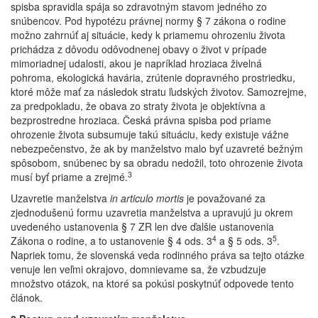
spisba spravidla spája so zdravotným stavom jedného zo
snúbencov. Pod hypotézu právnej normy § 7 zákona o rodine
možno zahrnúť aj situácie, kedy k priamemu ohrozeniu života
prichádza z dôvodu odôvodnenej obavy o život v prípade
mimoriadnej udalosti, akou je napríklad hroziaca živelná
pohroma, ekologická havária, zrútenie dopravného prostriedku,
ktoré môže mať za následok stratu ľudských životov. Samozrejme,
za predpokladu, že obava zo straty života je objektívna a
bezprostredne hroziaca. Česká právna spisba pod priame
ohrozenie života subsumuje takú situáciu, kedy existuje vážne
nebezpečenstvo, že ak by manželstvo malo byť uzavreté bežným
spôsobom, snúbenec by sa obradu nedožil, toto ohrozenie života
3
musí byť priame a zrejmé.
Uzavretie manželstva
in articulo mortis
je považované za
zjednodušenú formu uzavretia manželstva a upravujú ju okrem
uvedeného ustanovenia § 7 ZR len dve ďalšie ustanovenia
4
5
Zákona o rodine, a to ustanovenie § 4 ods. 3
a § 5 ods. 3
.
Napriek tomu, že slovenská veda rodinného práva sa tejto otázke
venuje len veľmi okrajovo, domnievame sa, že vzbudzuje
množstvo otázok, na ktoré sa pokúsi poskytnúť odpovede tento
článok.