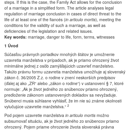
steps. If this is the case, the Family Act allows for the conclusion
of a marriage in a simplified form. The article analyses legal
regulation of marriage conclusion in cases of direct threat to the
life of at least one of the fiancés (
in articulo mortis
), meeting the
conditions for the validity of such a marriage, as well as
deficiencies of the legislation and related issues.
Key words:
marriage, danger to life, form, terms, witnesses
1 Úvod
Súčasťou právnych poriadkov mnohých štátov je umožnenie
uzavretia manželstva v prípadoch, ak je priamo ohrozený život
minimálne jednej z osôb zamýšľajúcich uzavrieť manželstvo.
Takúto právnu formu uzavretia manželstva umožňuje aj slovenský
zákon č. 36/2005 Z.z. o rodine v znení neskorších predpisov
(ďalej aj ako „ZR“ alebo „zákon o rodine“) v ustanovení § 7, ktoré
normuje: „Ak je život jedného zo snúbencov priamo ohrozený,
predloženie zákonom ustanovených dokladov sa nevyžaduje.
Snúbenci musia súhlasne vyhlásiť, že im nie sú známe okolnosti
2
vylučujúce uzavretie manželstva.“
Pod pojem uzavretie manželstva
in articulo mortis
možno
subsumovať situáciu, ak je život jedného zo snúbencov priamo
ohrozený. Pojem priame ohrozenie života slovenská právna