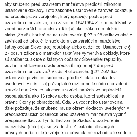
aby snúbenci pred uzavretím manželstva predložili zákonom
ustanovené doklady. Toto zákonné ustanovenie zároveň odkazuje
na predpis práva verejného, ktorý upravuje postup pred
uzavretím manželstva, a to zákon č. 154/1994 Z. z. o matrikách v
znení neskorších predpisov (ďalej aj ako „zákon o matrikách“
alebo „ZoM“), konkrétne na ustanovenia § 27 a 28 aplikovateľné v
závislosti od toho, či je subjektom uzatvárajúcim manželstvo
štátny občan Slovenskej republiky alebo cudzinec. Ustanovenie §
27 ods. 1 zákona o matrikách taxatívne vymenúva doklady, ktoré
sú snúbenci, ak ide o štátnych občanov Slovenskej republiky,
povinní matričnému úradu predložiť najmenej 7 dní pred
9
uzavretím manželstva.
V ods. 4 citovaného § 27 ZoM tiež
ustanovuje povinnosť snúbenca predložiť okrem dokladov
uvedených v ods. 1 aj právoplatné rozhodnutie súdu o povolení
uzavrieť manželstvo, ak chce uzavrieť manželstvo neplnoletá
osoba staršia ako 16 rokov alebo osoba, ktorej spôsobilosť na
právne úkony je obmedzená. Ods. 5 uvedeného ustanovenia
ďalej požaduje, že snúbenci musia okrem dokladov uvedených v
predchádzajúcich odsekoch pred uzavretím manželstva vyplniť
predpísané tlačivo. Týmto tlačivom je Žiadosť o uzatvorenie
manželstva (ďalej aj ako „žiadosť“). Z textácie citovaných
právnych noriem nie je zrejmé, či právoplatné rozhodnutie súdu o