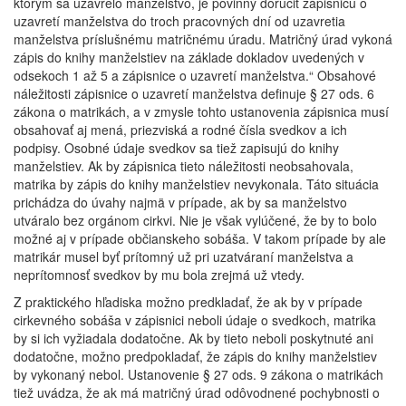
ktorým sa uzavrelo manželstvo, je povinný doručiť zápisnicu o
uzavretí manželstva do troch pracovných dní od uzavretia
manželstva príslušnému matričnému úradu. Matričný úrad vykoná
zápis do knihy manželstiev na základe dokladov uvedených v
odsekoch 1 až 5 a zápisnice o uzavretí manželstva.“ Obsahové
náležitosti zápisnice o uzavretí manželstva definuje § 27 ods. 6
zákona o matrikách, a v zmysle tohto ustanovenia zápisnica musí
obsahovať aj mená, priezviská a rodné čísla svedkov a ich
podpisy. Osobné údaje svedkov sa tiež zapisujú do knihy
manželstiev. Ak by zápisnica tieto náležitosti neobsahovala,
matrika by zápis do knihy manželstiev nevykonala. Táto situácia
prichádza do úvahy najmä v prípade, ak by sa manželstvo
utváralo bez orgánom cirkvi. Nie je však vylúčené, že by to bolo
možné aj v prípade občianskeho sobáša. V takom prípade by ale
matrikár musel byť prítomný už pri uzatváraní manželstva a
neprítomnosť svedkov by mu bola zrejmá už vtedy.
Z praktického hľadiska možno predkladať, že ak by v prípade
cirkevného sobáša v zápisnici neboli údaje o svedkoch, matrika
by si ich vyžiadala dodatočne. Ak by tieto neboli poskytnuté ani
dodatočne, možno predpokladať, že zápis do knihy manželstiev
by vykonaný nebol. Ustanovenie § 27 ods. 9 zákona o matrikách
tiež uvádza, že ak má matričný úrad odôvodnené pochybnosti o