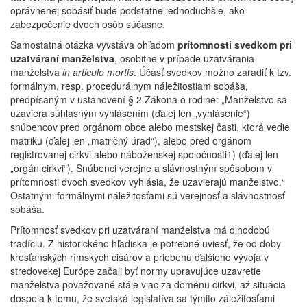
oprávnenej sobásiť bude podstatne jednoduchšie, ako
zabezpečenie dvoch osôb súčasne.
Samostatná otázka vyvstáva ohľadom
prítomnosti svedkom pri
uzatváraní manželstva
, osobitne v prípade uzatvárania
manželstva
in articulo mortis
. Účasť svedkov možno zaradiť k tzv.
formálnym, resp. procedurálnym náležitostiam sobáša,
predpísaným v ustanovení § 2 Zákona o rodine: „Manželstvo sa
uzaviera súhlasným vyhlásením (ďalej len „vyhlásenie“)
snúbencov pred orgánom obce alebo mestskej časti, ktorá vedie
matriku (ďalej len „matričný úrad“), alebo pred orgánom
registrovanej cirkvi alebo náboženskej spoločnosti1) (ďalej len
„orgán cirkvi“). Snúbenci verejne a slávnostným spôsobom v
prítomnosti dvoch svedkov vyhlásia, že uzavierajú manželstvo.“
Ostatnými formálnymi náležitosťami sú verejnosť a slávnostnosť
sobáša.
Prítomnosť svedkov pri uzatváraní manželstva má dlhodobú
tradíciu. Z historického hľadiska je potrebné uviesť, že od doby
kresťanských rímskych cisárov a priebehu ďalšieho vývoja v
stredovekej Európe začali byť normy upravujúce uzavretie
manželstva považované stále viac za doménu cirkvi, až situácia
dospela k tomu, že svetská legislatíva sa týmito záležitosťami