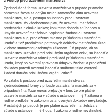
2 Postup pred uzavretím manželstva
Zjednodušená forma uzavretia manželstva v prípade priameho
ohrozenia života sa dotýka nielen samotného aktu uzavretia
manželstva, ale aj postupu snúbencov pred uzavretím
manželstva. Vo všeobecnosti platí, že uzavretiu manželstva
predchádza niekoľko krokov; konkrétne dohoda snúbencov o
úmysle uzavrieť manželstvo, vyplnenie žiadosti o uzavretie
manželstva a jej predloženie miestne príslušnému matričnému
6
úradu
a tiež predloženie potrebných dokladov matričnému úradu
7
v lehote stanovenej osobitným zákonom.
V prípade, ak sa
manželstvo uzatvára pred príslušným orgánom cirkvi, sa žiadosť o
uzavretie manželstva taktiež predkladá príslušnému matričnému
úradu, ktorý po overení správnosti údajov v žiadosti a predložení
dokladov potvrdí overenú žiadosť a snúbenci takto overenú
8
žiadosť doručia príslušnému orgánu cirkvi.
Vo vzťahu k postupu pred uzavretím manželstva sa
zjednodušenosť formy v prípade uzatvárania manželstva v
prípadoch
in articulo mortis
prejavuje v tom, že pre platné
uzavretie manželstva sa v súlade s ustanovením § 7 zákona o
rodine predloženie zákonom ustanovených dokladov nevyžaduje.
V ostatných prípadoch je pre platné uzavretie manželstva v
súlade s ustanovením § 6 ods. 1 zákona o rodine nevyhnutné,